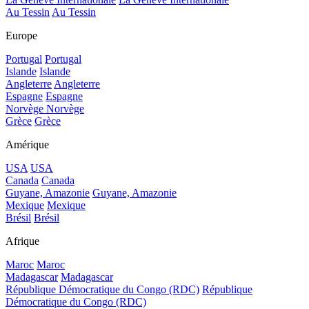
Au Tessin
Au Tessin
Europe
Portugal
Portugal
Islande
Islande
Angleterre
Angleterre
Espagne
Espagne
Norvège
Norvège
Grèce
Grèce
Amérique
USA
USA
Canada
Canada
Guyane, Amazonie
Guyane, Amazonie
Mexique
Mexique
Brésil
Brésil
Afrique
Maroc
Maroc
Madagascar
Madagascar
République Démocratique du Congo (RDC)
République
Démocratique du Congo (RDC)