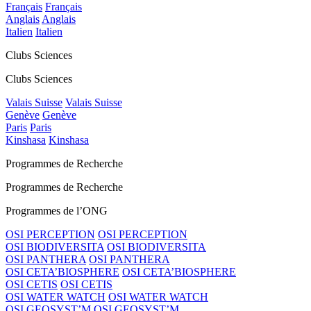
Français
Français
Anglais
Anglais
Italien
Italien
Clubs Sciences
Clubs Sciences
Valais Suisse
Valais Suisse
Genève
Genève
Paris
Paris
Kinshasa
Kinshasa
Programmes de Recherche
Programmes de Recherche
Programmes de l’ONG
OSI PERCEPTION
OSI PERCEPTION
OSI BIODIVERSITA
OSI BIODIVERSITA
OSI PANTHERA
OSI PANTHERA
OSI CETA’BIOSPHERE
OSI CETA’BIOSPHERE
OSI CETIS
OSI CETIS
OSI WATER WATCH
OSI WATER WATCH
OSI GEOSYST’M
OSI GEOSYST’M