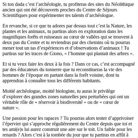
Si ton dada c’est l’archéologie, tu profiteras des sites du Néolithique
ancien qui ont été découverts proches du Centre de Séjours
Scientifiques pour expérimenter tes talents d’archéologue.
En revanche, si ce que tu adores par dessus tout c’est la Nature, les
plantes et les animaux, tu partiras alors en exploration dans les
magnifiques forêts et ruisseaux au cœur de vallées qui se trouvent à
deux pas du Centre et tu reviendras par des chemins où tu pourras
mener tout un tas d’expériences et d’observations d’animaux ! Tu
partiras sur les traces de Giono, « l’homme qui plantait des arbres ».
Et si tu veux faire les deux à la fois ? Dans ce cas, c’est accompagné
par des éducateurs du tonnerre que tu reconstitueras la vie des
hommes de l’époque en partant dans la forêt voisine, dont tu
apprendras à connaître tous les différents habitants.
Moitié archéologue, moitié biologiste, tu auras le privilège
d’explorer des grandes zones naturelles peu perturbées qui ont un
véritable rôle de « réservoir à biodiversité » ou de « cœur de
nature ».
Une passion pour les rapaces ? Tu pourras alors tenter d’apprivoiser
l’épervier qui s’approche régulièrement du Centre depuis que toi et
tes ami(e)s lui aurez construit une aire sur le toit. Un faible pour les
renards ? Alors c’est à la tombée du jour que tu partiras en affût à