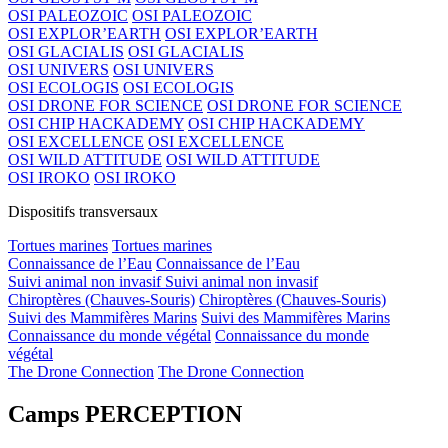
OSI PALEOZOIC
OSI PALEOZOIC
OSI EXPLOR’EARTH
OSI EXPLOR’EARTH
OSI GLACIALIS
OSI GLACIALIS
OSI UNIVERS
OSI UNIVERS
OSI ECOLOGIS
OSI ECOLOGIS
OSI DRONE FOR SCIENCE
OSI DRONE FOR SCIENCE
OSI CHIP HACKADEMY
OSI CHIP HACKADEMY
OSI EXCELLENCE
OSI EXCELLENCE
OSI WILD ATTITUDE
OSI WILD ATTITUDE
OSI IROKO
OSI IROKO
Dispositifs transversaux
Tortues marines
Tortues marines
Connaissance de l’Eau
Connaissance de l’Eau
Suivi animal non invasif
Suivi animal non invasif
Chiroptères (Chauves-Souris)
Chiroptères (Chauves-Souris)
Suivi des Mammifères Marins
Suivi des Mammifères Marins
Connaissance du monde végétal
Connaissance du monde
végétal
The Drone Connection
The Drone Connection
Camps PERCEPTION