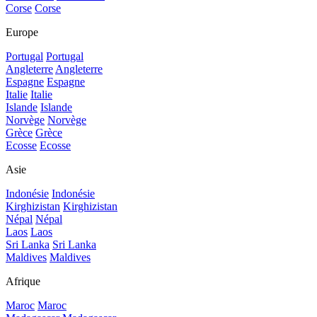
Corse
Corse
Europe
Portugal
Portugal
Angleterre
Angleterre
Espagne
Espagne
Italie
Italie
Islande
Islande
Norvège
Norvège
Grèce
Grèce
Ecosse
Ecosse
Asie
Indonésie
Indonésie
Kirghizistan
Kirghizistan
Népal
Népal
Laos
Laos
Sri Lanka
Sri Lanka
Maldives
Maldives
Afrique
Maroc
Maroc