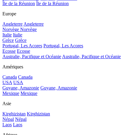
Île de la Réunion
Île de la Réunion
Europe
Angleterre
Angleterre
Norvège
Norvège
Italie
Italie
Grèce
Grèce
Portugal, Les Acores
Portugal, Les Acores
Ecosse
Ecosse
Australie, Pacifique et Océanie
Australie, Pacifique et Océanie
Amériques
Canada
Canada
USA
USA
Guyane, Amazonie
Guyane, Amazonie
Mexique
Mexique
Asie
Kirghizistan
Kirghizistan
Népal
Népal
Laos
Laos
Afrique