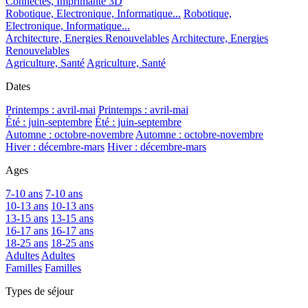
Connectés, Imprimante 3D
Robotique, Electronique, Informatique...
Robotique,
Electronique, Informatique...
Architecture, Energies Renouvelables
Architecture, Energies
Renouvelables
Agriculture, Santé
Agriculture, Santé
Dates
Printemps : avril-mai
Printemps : avril-mai
Été : juin-septembre
Été : juin-septembre
Automne : octobre-novembre
Automne : octobre-novembre
Hiver : décembre-mars
Hiver : décembre-mars
Ages
7-10 ans
7-10 ans
10-13 ans
10-13 ans
13-15 ans
13-15 ans
16-17 ans
16-17 ans
18-25 ans
18-25 ans
Adultes
Adultes
Familles
Familles
Types de séjour