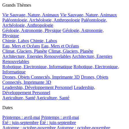
Grands Thèmes
Vie Sauvage, Nature, Animaux
Vie Sauvage, Nature, Animaux
Paléontologie, Archéologie, Anthropologie
Paléontologie,
Archéologie, Anthropologie
Géologie, Astronomie, Physique
Géologie, Astronomie,
Physique
Chimie, Labos
Chimie, Labos
Eau, Mers et Océans
Eau, Mers et Océans
Climat, Glaciers, Planète
Climat, Glaciers, Planète
Architecture, Energies Renouvelables
Architecture, Energies
Renouvelables
Robotique, Electronique, Informatique
Robotique, Electronique,
Informatique
Drones, Objets Connectés, Imprimante 3D
Drones, Objets
Connectés, Imprimante 3D
Leadership, Développement Personnel
Leadership,
Développement Personnel
Agriculture, Santé
Agriculture, Santé
Dates
Printemps : avril-mai
Printemps : avril-mai
Été : juin-septembre
Été : juin-septembre
Automne : octobre-novembre
Automne : octobre-novembre