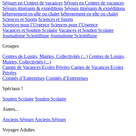
Séjours en Centres de vacances
Séjours en Centres de vacances
Séjours itinérants & expéditions
Séjours itinérants & expéditions
hébergement en gîte ou chalet
hébergement en gîte ou chalet
Sciences et Sports
Sciences et Sports
Sciences pour l’Urgence
Sciences pour l’Urgence
Vacances et Soutien Scolaire
Vacances et Soutien Scolaire
Journalisme Scientifique
Journalisme Scientifique
Groupes
Centres de Loisirs, Mairies, Collectivités (...)
Centres de Loisirs,
Mairies, Collectivités (...)
Camps de Vacances Ecoles Privées
Camps de Vacances Ecoles
Privées
Comités d’Entreprises
Comités d’Entreprises
Spéciaux !
Soutien Scolaire
Soutien Scolaire
Autres...
Anciens Séjours
Anciens Séjours
Voyages Adultes