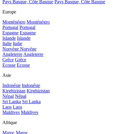
Pays Basque, Côte Basque
Pays Basque, Côte Basque
Europe
Monténégro
Monténégro
Portugal
Portugal
Espagne
Espagne
Islande
Islande
Italie
Italie
Norvège
Norvège
Angleterre
Angleterre
Grèce
Grèce
Ecosse
Ecosse
Asie
Indonésie
Indonésie
Kirghizistan
Kirghizistan
Népal
Népal
Sri Lanka
Sri Lanka
Laos
Laos
Maldives
Maldives
Afrique
Maroc
Maroc