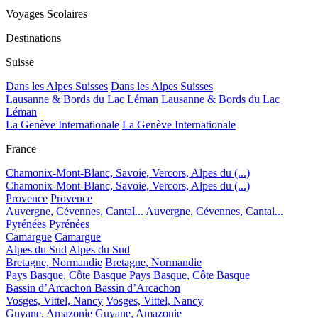
Voyages Scolaires
Destinations
Suisse
Dans les Alpes Suisses
Dans les Alpes Suisses
Lausanne & Bords du Lac Léman
Lausanne & Bords du Lac
Léman
La Genève Internationale
La Genève Internationale
France
Chamonix-Mont-Blanc, Savoie, Vercors, Alpes du (...)
Chamonix-Mont-Blanc, Savoie, Vercors, Alpes du (...)
Provence
Provence
Auvergne, Cévennes, Cantal...
Auvergne, Cévennes, Cantal...
Pyrénées
Pyrénées
Camargue
Camargue
Alpes du Sud
Alpes du Sud
Bretagne, Normandie
Bretagne, Normandie
Pays Basque, Côte Basque
Pays Basque, Côte Basque
Bassin d’Arcachon
Bassin d’Arcachon
Vosges, Vittel, Nancy
Vosges, Vittel, Nancy
Guyane, Amazonie
Guyane, Amazonie