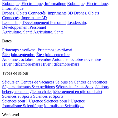
Robotique, Electronique, Informatique
Robotique, Electronique,
Informatique
Drones, Objets Connectés, Imprimante 3D
Drones, Objets
Connectés, Imprimante 3D
Leadership, Développement Personnel
Leadership,
Développement Personnel
Agriculture, Santé
Agriculture, Santé
Dates
Printemps : avril-mai
Printemps : avril-mai
Été : juin-septembre
Été : juin-septembre
Automne : octobre-novembre
Automne : octobre-novembre
Hiver : décembre-mars
Hiver : décembre-mars
Types de séjour
Séjours en Centres de vacances
Séjours en Centres de vacances
Séjours itinérants & expéditions
Séjours itinérants & expéditions
hébergement en gîte ou chalet
hébergement en gîte ou chalet
Sciences et Sports
Sciences et Sports
Sciences pour l’Urgence
Sciences pour l’Urgence
Journalisme Scientifique
Journalisme Scientifique
Week-end