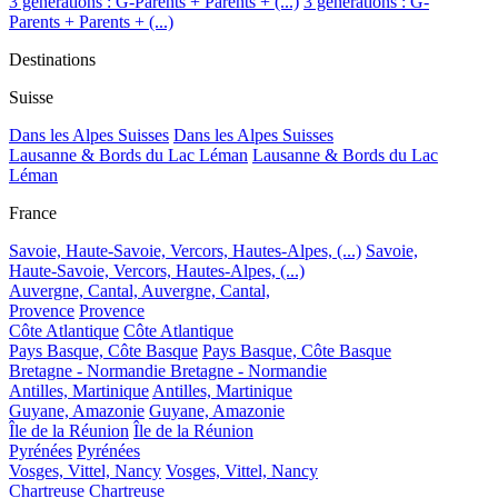
3 générations : G-Parents + Parents + (...)
3 générations : G-
Parents + Parents + (...)
Destinations
Suisse
Dans les Alpes Suisses
Dans les Alpes Suisses
Lausanne & Bords du Lac Léman
Lausanne & Bords du Lac
Léman
France
Savoie, Haute-Savoie, Vercors, Hautes-Alpes, (...)
Savoie,
Haute-Savoie, Vercors, Hautes-Alpes, (...)
Auvergne, Cantal,
Auvergne, Cantal,
Provence
Provence
Côte Atlantique
Côte Atlantique
Pays Basque, Côte Basque
Pays Basque, Côte Basque
Bretagne - Normandie
Bretagne - Normandie
Antilles, Martinique
Antilles, Martinique
Guyane, Amazonie
Guyane, Amazonie
Île de la Réunion
Île de la Réunion
Pyrénées
Pyrénées
Vosges, Vittel, Nancy
Vosges, Vittel, Nancy
Chartreuse
Chartreuse