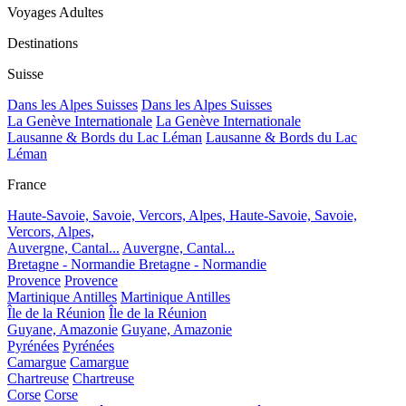
Voyages Adultes
Destinations
Suisse
Dans les Alpes Suisses
Dans les Alpes Suisses
La Genève Internationale
La Genève Internationale
Lausanne & Bords du Lac Léman
Lausanne & Bords du Lac
Léman
France
Haute-Savoie, Savoie, Vercors, Alpes,
Haute-Savoie, Savoie,
Vercors, Alpes,
Auvergne, Cantal...
Auvergne, Cantal...
Bretagne - Normandie
Bretagne - Normandie
Provence
Provence
Martinique Antilles
Martinique Antilles
Île de la Réunion
Île de la Réunion
Guyane, Amazonie
Guyane, Amazonie
Pyrénées
Pyrénées
Camargue
Camargue
Chartreuse
Chartreuse
Corse
Corse