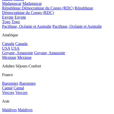
Madagascar
Madagascar
République Démocratique du Congo (RDC)
République
Démocratique du Congo (RDC)
Egypte
Egypte
Togo
Togo
Pacifique, Océanie et Australie
Pacifique, Océanie et Australie
Amérique
Canada
Canada
USA
USA
Guyane, Amazonie
Guyane, Amazonie
Mexique
Mexique
Adultes Séjours Confort
France
Baronnies
Baronnies
Cantal
Cantal
Vercors
Vercors
Asie
Maldives
Maldives