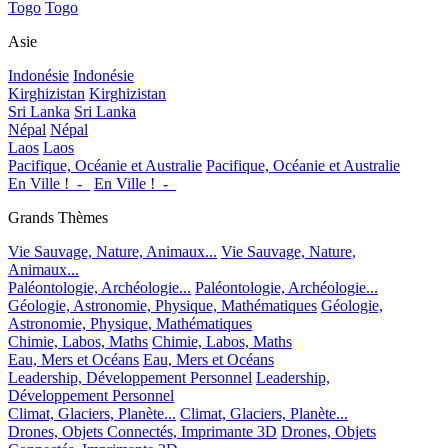
Togo
Togo
Asie
Indonésie
Indonésie
Kirghizistan
Kirghizistan
Sri Lanka
Sri Lanka
Népal
Népal
Laos
Laos
Pacifique, Océanie et Australie
Pacifique, Océanie et Australie
En Ville !_-_
En Ville !_-_
Grands Thèmes
Vie Sauvage, Nature, Animaux...
Vie Sauvage, Nature,
Animaux...
Paléontologie, Archéologie...
Paléontologie, Archéologie...
Géologie, Astronomie, Physique, Mathématiques
Géologie,
Astronomie, Physique, Mathématiques
Chimie, Labos, Maths
Chimie, Labos, Maths
Eau, Mers et Océans
Eau, Mers et Océans
Leadership, Développement Personnel
Leadership,
Développement Personnel
Climat, Glaciers, Planète...
Climat, Glaciers, Planète...
Drones, Objets Connectés, Imprimante 3D
Drones, Objets