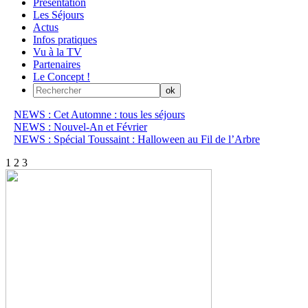
Présentation
Les Séjours
Actus
Infos pratiques
Vu à la TV
Partenaires
Le Concept !
NEWS : Cet Automne : tous les séjours
NEWS : Nouvel-An et Février
NEWS : Spécial Toussaint : Halloween au Fil de l’Arbre
1
2
3