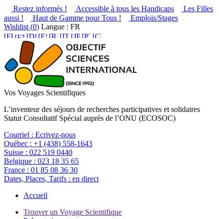
Restez informés !
Accessible à tous les Handicaps
Les Filles
aussi !
Haut de Gamme pour Tous !
Emplois/Stages
Wishlist (
0
)
Langue : FR
Vos Voyages Scientifiques
L’inventeur des séjours de recherches participatives et solidaires
Statut Consultatif Spécial auprès de l’ONU (ECOSOC)
Courriel :
Ecrivez-nous
Québec :
+1 (438) 558-1643
Suisse :
022 519 0440
Belgique :
023 18 35 65
France :
01 85 08 36 30
Dates, Places, Tarifs :
en direct
Accueil
Trouver un Voyage Scientifique