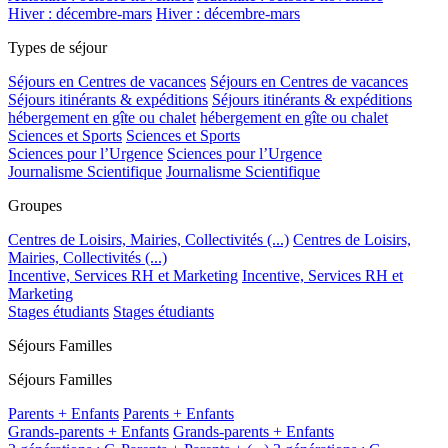
Hiver : décembre-mars
Hiver : décembre-mars
Types de séjour
Séjours en Centres de vacances
Séjours en Centres de vacances
Séjours itinérants & expéditions
Séjours itinérants & expéditions
hébergement en gîte ou chalet
hébergement en gîte ou chalet
Sciences et Sports
Sciences et Sports
Sciences pour l’Urgence
Sciences pour l’Urgence
Journalisme Scientifique
Journalisme Scientifique
Groupes
Centres de Loisirs, Mairies, Collectivités (...)
Centres de Loisirs,
Mairies, Collectivités (...)
Incentive, Services RH et Marketing
Incentive, Services RH et
Marketing
Stages étudiants
Stages étudiants
Séjours Familles
Séjours Familles
Parents + Enfants
Parents + Enfants
Grands-parents + Enfants
Grands-parents + Enfants