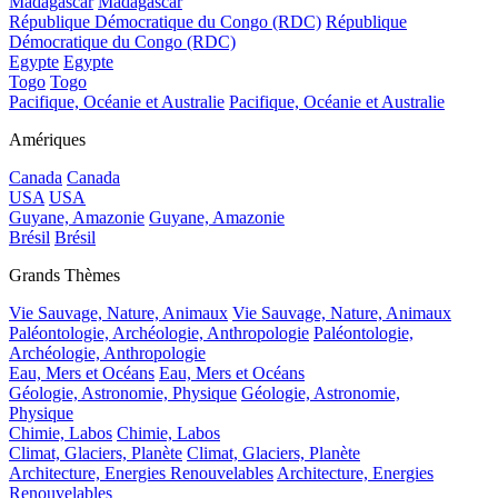
Madagascar
Madagascar
République Démocratique du Congo (RDC)
République
Démocratique du Congo (RDC)
Egypte
Egypte
Togo
Togo
Pacifique, Océanie et Australie
Pacifique, Océanie et Australie
Amériques
Canada
Canada
USA
USA
Guyane, Amazonie
Guyane, Amazonie
Brésil
Brésil
Grands Thèmes
Vie Sauvage, Nature, Animaux
Vie Sauvage, Nature, Animaux
Paléontologie, Archéologie, Anthropologie
Paléontologie,
Archéologie, Anthropologie
Eau, Mers et Océans
Eau, Mers et Océans
Géologie, Astronomie, Physique
Géologie, Astronomie,
Physique
Chimie, Labos
Chimie, Labos
Climat, Glaciers, Planète
Climat, Glaciers, Planète
Architecture, Energies Renouvelables
Architecture, Energies
Renouvelables