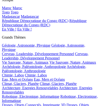
Maroc
Maroc
Togo
Togo
Madagascar
Madagascar
République Démocratique du Congo (RDC)
République
Démocratique du Congo (RDC)
En Ville !
En Ville !
Grands Thèmes
Géologie, Astronomie, Physique
Géologie, Astronomie,
Physique
Cerveau, Leadership, Développement Personnel
Cerveau,
Leadership, Développement Personnel
Vie Sauvage, Nature, Animaux
Vie Sauvage, Nature, Animaux
Archéologie, Paléontologie, Anthropologie
Archéologie,
Paléontologie, Anthropologie
Chimie, Labos
Chimie, Labos
Eau, Mers et Océans
Eau, Mers et Océans
Climat, Glaciers, Planète
Climat, Glaciers, Planète
Architecture, Energies Renouvelables
Architecture, Energies
Renouvelables
Robotique, Electronique, Informatique
Robotique, Electronique,
Informatique
Drones, Objets Connectés, Imprimante 3D
Drones, Objets