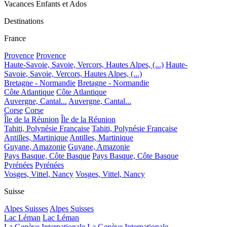
Vacances Enfants et Ados
Destinations
France
Provence
Provence
Haute-Savoie, Savoie, Vercors, Hautes Alpes, (...)
Haute-
Savoie, Savoie, Vercors, Hautes Alpes, (...)
Bretagne - Normandie
Bretagne - Normandie
Côte Atlantique
Côte Atlantique
Auvergne, Cantal...
Auvergne, Cantal...
Corse
Corse
Île de la Réunion
Île de la Réunion
Tahiti, Polynésie Française
Tahiti, Polynésie Française
Antilles, Martinique
Antilles, Martinique
Guyane, Amazonie
Guyane, Amazonie
Pays Basque, Côte Basque
Pays Basque, Côte Basque
Pyrénées
Pyrénées
Vosges, Vittel, Nancy
Vosges, Vittel, Nancy
Suisse
Alpes Suisses
Alpes Suisses
Lac Léman
Lac Léman
La Genève Internationale
La Genève Internationale