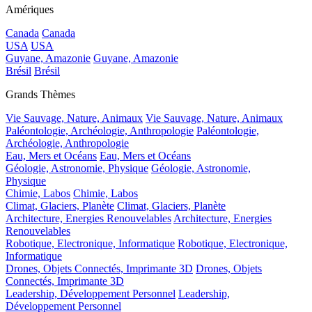
Amériques
Canada
Canada
USA
USA
Guyane, Amazonie
Guyane, Amazonie
Brésil
Brésil
Grands Thèmes
Vie Sauvage, Nature, Animaux
Vie Sauvage, Nature, Animaux
Paléontologie, Archéologie, Anthropologie
Paléontologie,
Archéologie, Anthropologie
Eau, Mers et Océans
Eau, Mers et Océans
Géologie, Astronomie, Physique
Géologie, Astronomie,
Physique
Chimie, Labos
Chimie, Labos
Climat, Glaciers, Planète
Climat, Glaciers, Planète
Architecture, Energies Renouvelables
Architecture, Energies
Renouvelables
Robotique, Electronique, Informatique
Robotique, Electronique,
Informatique
Drones, Objets Connectés, Imprimante 3D
Drones, Objets
Connectés, Imprimante 3D
Leadership, Développement Personnel
Leadership,
Développement Personnel