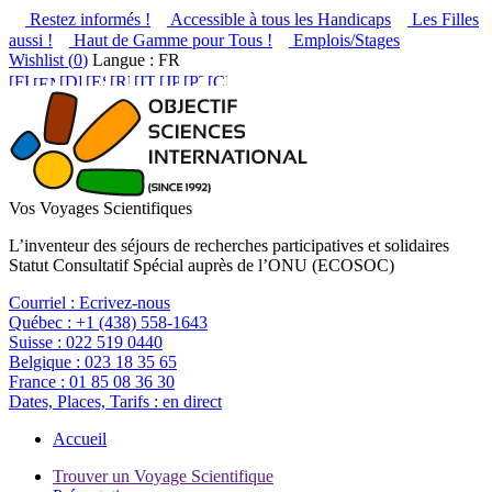
Restez informés !
Accessible à tous les Handicaps
Les Filles
aussi !
Haut de Gamme pour Tous !
Emplois/Stages
Wishlist (
0
)
Langue : FR
Vos Voyages Scientifiques
L’inventeur des séjours de recherches participatives et solidaires
Statut Consultatif Spécial auprès de l’ONU (ECOSOC)
Courriel :
Ecrivez-nous
Québec :
+1 (438) 558-1643
Suisse :
022 519 0440
Belgique :
023 18 35 65
France :
01 85 08 36 30
Dates, Places, Tarifs :
en direct
Accueil
Trouver un Voyage Scientifique