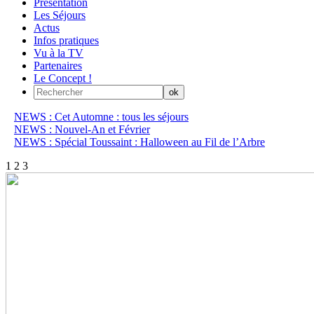
Présentation
Les Séjours
Actus
Infos pratiques
Vu à la TV
Partenaires
Le Concept !
NEWS : Cet Automne : tous les séjours
NEWS : Nouvel-An et Février
NEWS : Spécial Toussaint : Halloween au Fil de l’Arbre
1
2
3