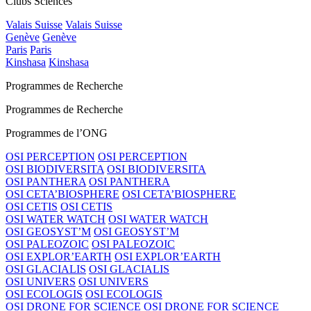
Clubs Sciences
Valais Suisse
Valais Suisse
Genève
Genève
Paris
Paris
Kinshasa
Kinshasa
Programmes de Recherche
Programmes de Recherche
Programmes de l’ONG
OSI PERCEPTION
OSI PERCEPTION
OSI BIODIVERSITA
OSI BIODIVERSITA
OSI PANTHERA
OSI PANTHERA
OSI CETA’BIOSPHERE
OSI CETA’BIOSPHERE
OSI CETIS
OSI CETIS
OSI WATER WATCH
OSI WATER WATCH
OSI GEOSYST’M
OSI GEOSYST’M
OSI PALEOZOIC
OSI PALEOZOIC
OSI EXPLOR’EARTH
OSI EXPLOR’EARTH
OSI GLACIALIS
OSI GLACIALIS
OSI UNIVERS
OSI UNIVERS
OSI ECOLOGIS
OSI ECOLOGIS
OSI DRONE FOR SCIENCE
OSI DRONE FOR SCIENCE