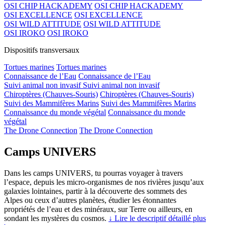
OSI CHIP HACKADEMY
OSI CHIP HACKADEMY
OSI EXCELLENCE
OSI EXCELLENCE
OSI WILD ATTITUDE
OSI WILD ATTITUDE
OSI IROKO
OSI IROKO
Dispositifs transversaux
Tortues marines
Tortues marines
Connaissance de l’Eau
Connaissance de l’Eau
Suivi animal non invasif
Suivi animal non invasif
Chiroptères (Chauves-Souris)
Chiroptères (Chauves-Souris)
Suivi des Mammifères Marins
Suivi des Mammifères Marins
Connaissance du monde végétal
Connaissance du monde
végétal
The Drone Connection
The Drone Connection
Camps UNIVERS
Dans les camps UNIVERS, tu pourras voyager à travers
l’espace, depuis les micro-organismes de nos rivières jusqu’aux
galaxies lointaines, partir à la découverte des sommets des
Alpes ou ceux d’autres planètes, étudier les étonnantes
propriétés de l’eau et des minéraux, sur Terre ou ailleurs, en
sondant les mystères du cosmos.
↓ Lire le descriptif détaillé plus