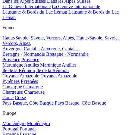
Dans les Alpes Suisses
Dans les Alpes Suisses
La Genève Internationale
La Genève Internationale
Lausanne & Bords du Lac Léman
Lausanne & Bords du Lac
Léman
France
Haute-Savoie, Savoie, Vercors, Alpes,
Haute-Savoie, Savoie,
Vercors, Alpes,
Auvergne, Cantal...
Auvergne, Cantal...
Bretagne - Normandie
Bretagne - Normandie
Provence
Provence
Martinique Antilles
Martinique Antilles
Île de la Réunion
Île de la Réunion
Guyane, Amazonie
Guyane, Amazonie
Pyrénées
Pyrénées
Camargue
Camargue
Chartreuse
Chartreuse
Corse
Corse
Pays Basque, Côte Basque
Pays Basque, Côte Basque
Europe
Monténégro
Monténégro
Portugal
Portugal
Espagne
Espagne