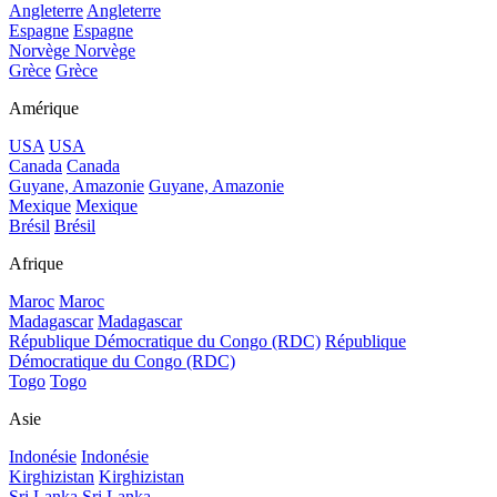
Angleterre
Angleterre
Espagne
Espagne
Norvège
Norvège
Grèce
Grèce
Amérique
USA
USA
Canada
Canada
Guyane, Amazonie
Guyane, Amazonie
Mexique
Mexique
Brésil
Brésil
Afrique
Maroc
Maroc
Madagascar
Madagascar
République Démocratique du Congo (RDC)
République
Démocratique du Congo (RDC)
Togo
Togo
Asie
Indonésie
Indonésie
Kirghizistan
Kirghizistan
Sri Lanka
Sri Lanka