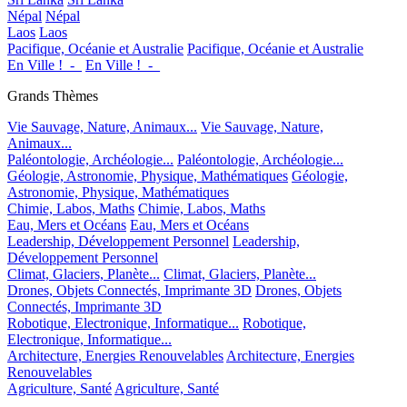
Népal
Népal
Laos
Laos
Pacifique, Océanie et Australie
Pacifique, Océanie et Australie
En Ville !_-_
En Ville !_-_
Grands Thèmes
Vie Sauvage, Nature, Animaux...
Vie Sauvage, Nature,
Animaux...
Paléontologie, Archéologie...
Paléontologie, Archéologie...
Géologie, Astronomie, Physique, Mathématiques
Géologie,
Astronomie, Physique, Mathématiques
Chimie, Labos, Maths
Chimie, Labos, Maths
Eau, Mers et Océans
Eau, Mers et Océans
Leadership, Développement Personnel
Leadership,
Développement Personnel
Climat, Glaciers, Planète...
Climat, Glaciers, Planète...
Drones, Objets Connectés, Imprimante 3D
Drones, Objets
Connectés, Imprimante 3D
Robotique, Electronique, Informatique...
Robotique,
Electronique, Informatique...
Architecture, Energies Renouvelables
Architecture, Energies
Renouvelables
Agriculture, Santé
Agriculture, Santé