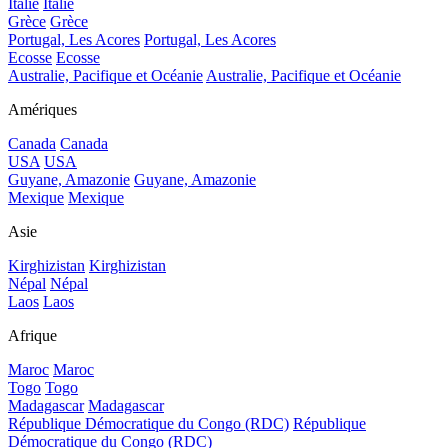
Italie
Italie
Grèce
Grèce
Portugal, Les Acores
Portugal, Les Acores
Ecosse
Ecosse
Australie, Pacifique et Océanie
Australie, Pacifique et Océanie
Amériques
Canada
Canada
USA
USA
Guyane, Amazonie
Guyane, Amazonie
Mexique
Mexique
Asie
Kirghizistan
Kirghizistan
Népal
Népal
Laos
Laos
Afrique
Maroc
Maroc
Togo
Togo
Madagascar
Madagascar
République Démocratique du Congo (RDC)
République
Démocratique du Congo (RDC)