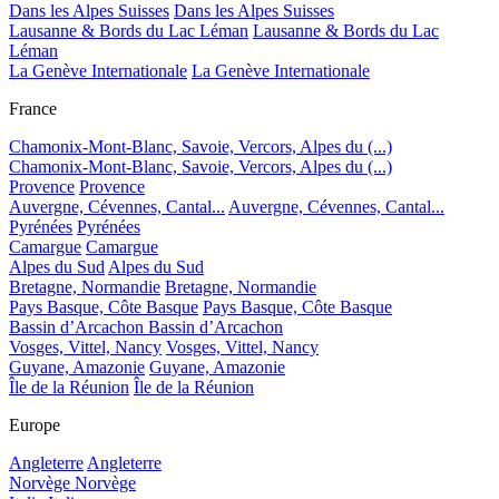
Dans les Alpes Suisses
Dans les Alpes Suisses
Lausanne & Bords du Lac Léman
Lausanne & Bords du Lac
Léman
La Genève Internationale
La Genève Internationale
France
Chamonix-Mont-Blanc, Savoie, Vercors, Alpes du (...)
Chamonix-Mont-Blanc, Savoie, Vercors, Alpes du (...)
Provence
Provence
Auvergne, Cévennes, Cantal...
Auvergne, Cévennes, Cantal...
Pyrénées
Pyrénées
Camargue
Camargue
Alpes du Sud
Alpes du Sud
Bretagne, Normandie
Bretagne, Normandie
Pays Basque, Côte Basque
Pays Basque, Côte Basque
Bassin d’Arcachon
Bassin d’Arcachon
Vosges, Vittel, Nancy
Vosges, Vittel, Nancy
Guyane, Amazonie
Guyane, Amazonie
Île de la Réunion
Île de la Réunion
Europe
Angleterre
Angleterre
Norvège
Norvège