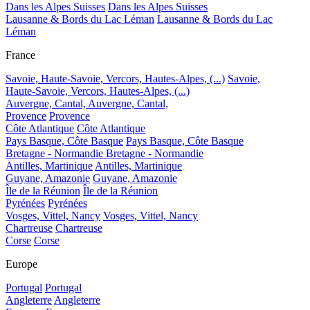
Dans les Alpes Suisses
Dans les Alpes Suisses
Lausanne & Bords du Lac Léman
Lausanne & Bords du Lac
Léman
France
Savoie, Haute-Savoie, Vercors, Hautes-Alpes, (...)
Savoie,
Haute-Savoie, Vercors, Hautes-Alpes, (...)
Auvergne, Cantal,
Auvergne, Cantal,
Provence
Provence
Côte Atlantique
Côte Atlantique
Pays Basque, Côte Basque
Pays Basque, Côte Basque
Bretagne - Normandie
Bretagne - Normandie
Antilles, Martinique
Antilles, Martinique
Guyane, Amazonie
Guyane, Amazonie
Île de la Réunion
Île de la Réunion
Pyrénées
Pyrénées
Vosges, Vittel, Nancy
Vosges, Vittel, Nancy
Chartreuse
Chartreuse
Corse
Corse
Europe
Portugal
Portugal
Angleterre
Angleterre