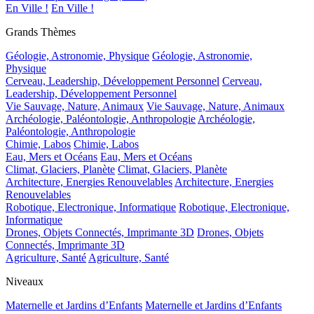
En Ville !
En Ville !
Grands Thèmes
Géologie, Astronomie, Physique
Géologie, Astronomie,
Physique
Cerveau, Leadership, Développement Personnel
Cerveau,
Leadership, Développement Personnel
Vie Sauvage, Nature, Animaux
Vie Sauvage, Nature, Animaux
Archéologie, Paléontologie, Anthropologie
Archéologie,
Paléontologie, Anthropologie
Chimie, Labos
Chimie, Labos
Eau, Mers et Océans
Eau, Mers et Océans
Climat, Glaciers, Planète
Climat, Glaciers, Planète
Architecture, Energies Renouvelables
Architecture, Energies
Renouvelables
Robotique, Electronique, Informatique
Robotique, Electronique,
Informatique
Drones, Objets Connectés, Imprimante 3D
Drones, Objets
Connectés, Imprimante 3D
Agriculture, Santé
Agriculture, Santé
Niveaux
Maternelle et Jardins d’Enfants
Maternelle et Jardins d’Enfants