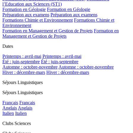
l’Education aux Sciences (ST1)
Formation en Géologie
Formation en Géologie
Préparation aux examens
Préparation aux examens
Formations Chimie et Environnement
Formations Chimie et
Environnement
Formation en Management et Gestion de Projets
Formation en
Management et Gestion de Projets
Dates
Printemps : avril-mai
Printemps : avril-mai
Été : juin-septembre
Été : juin-septembre
Automne : octobre-novembre
Automne : octobre-novembre
Hiver : décembre-mars
Hiver : décembre-mars
Séjours Linguistiques
Séjours Linguistiques
Français
Français
Anglais
Anglais
Italien
Italien
Clubs Sciences