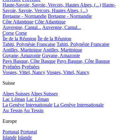
Haute-Savoie, Savoie, Vercors, Hautes Alpes, (...)
Haute-
Savoie, Savoie, Vercors, Hautes Alpes, (...)
Bretagne - Normandie
Bretagne - Normandie
Côte Atlantique
Côte Atlantique
Auvergne, Cantal...
Auvergne, Cantal...
Corse
Corse
Île de la Réunion
Île de la Réunion
Tahiti, Polynésie Française
Tahiti, Polynésie Française
Antilles, Martinique
Antilles, Martinique
Guyane, Amazonie
Guyane, Amazonie
Pays Basque, Côte Basque
Pays Basque, Côte Basque
Pyrénées
Pyrénées
Vosges, Vittel, Nancy
Vosges, Vittel, Nancy
Suisse
Alpes Suisses
Alpes Suisses
Lac Léman
Lac Léman
La Genève Internationale
La Genève Internationale
Au Tessin
Au Tessin
Europe
Portugal
Portugal
Islande
Islande