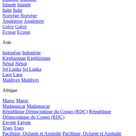
Islande
Islande
Italie
Italie
Norvège
Norvège
Angleterre
Angleterre
Grèce
Grèce
Ecosse
Ecosse
Asie
Indonésie
Indonésie
Kirghizistan
Kirghizistan
Népal
Népal
Sri Lanka
Sri Lanka
Laos
Laos
Maldives
Maldives
Afrique
Maroc
Maroc
Madagascar
Madagascar
République Démocratique du Congo (RDC)
République
Démocratique du Congo (RDC)
Egypte
Egypte
Togo
Togo
Pacifique, Océanie et Australie
Pacifique, Océanie et Australie