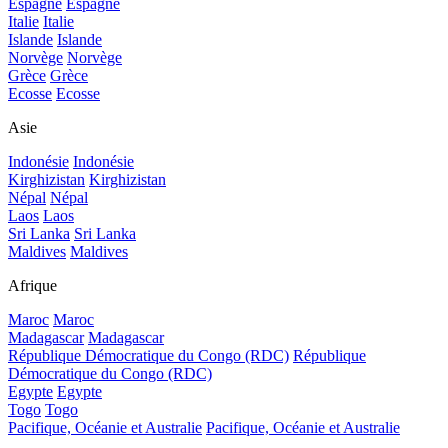
Espagne
Espagne
Italie
Italie
Islande
Islande
Norvège
Norvège
Grèce
Grèce
Ecosse
Ecosse
Asie
Indonésie
Indonésie
Kirghizistan
Kirghizistan
Népal
Népal
Laos
Laos
Sri Lanka
Sri Lanka
Maldives
Maldives
Afrique
Maroc
Maroc
Madagascar
Madagascar
République Démocratique du Congo (RDC)
République
Démocratique du Congo (RDC)
Egypte
Egypte
Togo
Togo
Pacifique, Océanie et Australie
Pacifique, Océanie et Australie