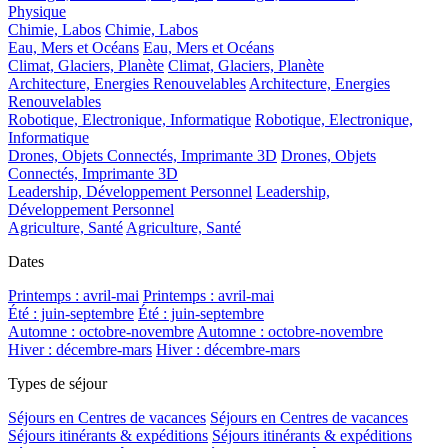
Physique
Chimie, Labos
Chimie, Labos
Eau, Mers et Océans
Eau, Mers et Océans
Climat, Glaciers, Planète
Climat, Glaciers, Planète
Architecture, Energies Renouvelables
Architecture, Energies
Renouvelables
Robotique, Electronique, Informatique
Robotique, Electronique,
Informatique
Drones, Objets Connectés, Imprimante 3D
Drones, Objets
Connectés, Imprimante 3D
Leadership, Développement Personnel
Leadership,
Développement Personnel
Agriculture, Santé
Agriculture, Santé
Dates
Printemps : avril-mai
Printemps : avril-mai
Été : juin-septembre
Été : juin-septembre
Automne : octobre-novembre
Automne : octobre-novembre
Hiver : décembre-mars
Hiver : décembre-mars
Types de séjour
Séjours en Centres de vacances
Séjours en Centres de vacances
Séjours itinérants & expéditions
Séjours itinérants & expéditions