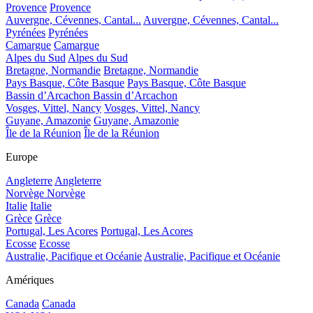
Provence
Provence
Auvergne, Cévennes, Cantal...
Auvergne, Cévennes, Cantal...
Pyrénées
Pyrénées
Camargue
Camargue
Alpes du Sud
Alpes du Sud
Bretagne, Normandie
Bretagne, Normandie
Pays Basque, Côte Basque
Pays Basque, Côte Basque
Bassin d’Arcachon
Bassin d’Arcachon
Vosges, Vittel, Nancy
Vosges, Vittel, Nancy
Guyane, Amazonie
Guyane, Amazonie
Île de la Réunion
Île de la Réunion
Europe
Angleterre
Angleterre
Norvège
Norvège
Italie
Italie
Grèce
Grèce
Portugal, Les Acores
Portugal, Les Acores
Ecosse
Ecosse
Australie, Pacifique et Océanie
Australie, Pacifique et Océanie
Amériques
Canada
Canada