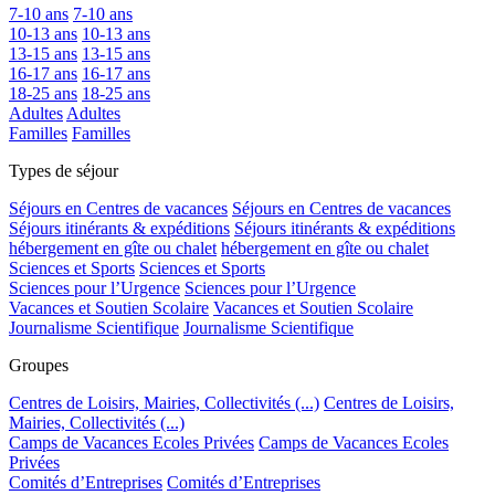
7-10 ans
7-10 ans
10-13 ans
10-13 ans
13-15 ans
13-15 ans
16-17 ans
16-17 ans
18-25 ans
18-25 ans
Adultes
Adultes
Familles
Familles
Types de séjour
Séjours en Centres de vacances
Séjours en Centres de vacances
Séjours itinérants & expéditions
Séjours itinérants & expéditions
hébergement en gîte ou chalet
hébergement en gîte ou chalet
Sciences et Sports
Sciences et Sports
Sciences pour l’Urgence
Sciences pour l’Urgence
Vacances et Soutien Scolaire
Vacances et Soutien Scolaire
Journalisme Scientifique
Journalisme Scientifique
Groupes
Centres de Loisirs, Mairies, Collectivités (...)
Centres de Loisirs,
Mairies, Collectivités (...)
Camps de Vacances Ecoles Privées
Camps de Vacances Ecoles
Privées
Comités d’Entreprises
Comités d’Entreprises