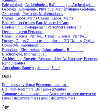
Animaux...
Paléontologie, Archéologie...
Paléontologie, Archéologie...
Géologie, Astronomie, Physique, Mathématiques
Géologie,
Astronomie, Physique, Mathématiques
Chimie, Labos, Maths
Chimie, Labos, Maths
Eau, Mers et Océans
Eau, Mers et Océans
Leadership, Développement Personnel
Leadership,
Développement Personnel
Climat, Glaciers, Planète...
Climat, Glaciers, Planète...
Drones, Objets Connectés, Imprimante 3D
Drones, Objets
Connectés, Imprimante 3D
Robotique, Electronique, Informatique...
Robotique,
Electronique, Informatique...
Architecture, Energies Renouvelables
Architecture, Energies
Renouvelables
Agriculture, Santé
Agriculture, Santé
Dates
Printemps : avril-mai
Printemps : avril-mai
Été : juin-septembre
Été : juin-septembre
Automne : octobre-novembre
Automne : octobre-novembre
Hiver : décembre-mars
Hiver : décembre-mars
Ages