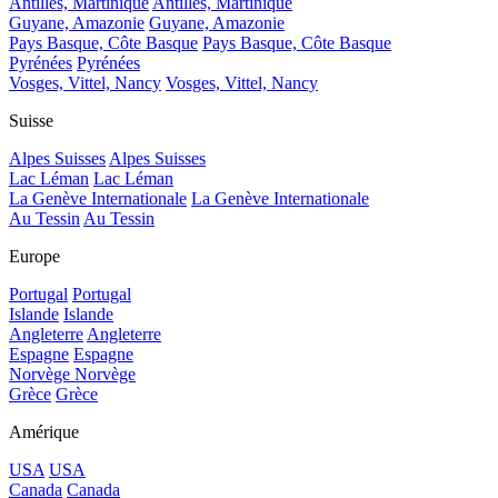
Antilles, Martinique
Antilles, Martinique
Guyane, Amazonie
Guyane, Amazonie
Pays Basque, Côte Basque
Pays Basque, Côte Basque
Pyrénées
Pyrénées
Vosges, Vittel, Nancy
Vosges, Vittel, Nancy
Suisse
Alpes Suisses
Alpes Suisses
Lac Léman
Lac Léman
La Genève Internationale
La Genève Internationale
Au Tessin
Au Tessin
Europe
Portugal
Portugal
Islande
Islande
Angleterre
Angleterre
Espagne
Espagne
Norvège
Norvège
Grèce
Grèce
Amérique
USA
USA
Canada
Canada