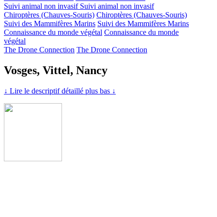
Suivi animal non invasif
Suivi animal non invasif
Chiroptères (Chauves-Souris)
Chiroptères (Chauves-Souris)
Suivi des Mammifères Marins
Suivi des Mammifères Marins
Connaissance du monde végétal
Connaissance du monde
végétal
The Drone Connection
The Drone Connection
Vosges, Vittel, Nancy
↓ Lire le descriptif détaillé plus bas ↓