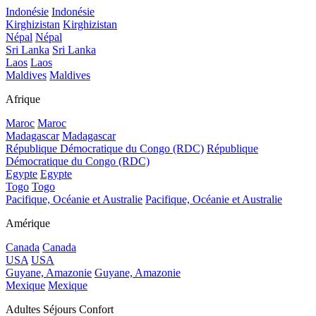
Indonésie
Indonésie
Kirghizistan
Kirghizistan
Népal
Népal
Sri Lanka
Sri Lanka
Laos
Laos
Maldives
Maldives
Afrique
Maroc
Maroc
Madagascar
Madagascar
République Démocratique du Congo (RDC)
République
Démocratique du Congo (RDC)
Egypte
Egypte
Togo
Togo
Pacifique, Océanie et Australie
Pacifique, Océanie et Australie
Amérique
Canada
Canada
USA
USA
Guyane, Amazonie
Guyane, Amazonie
Mexique
Mexique
Adultes Séjours Confort