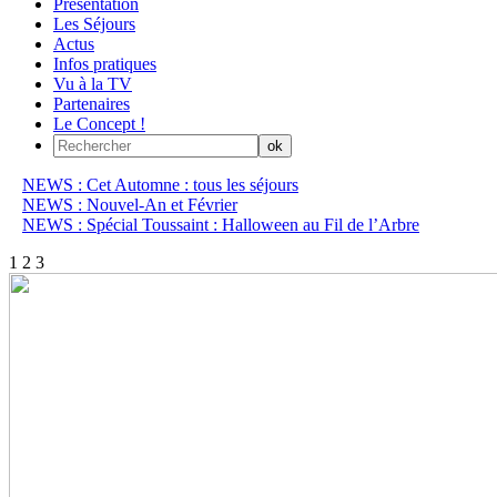
Présentation
Les Séjours
Actus
Infos pratiques
Vu à la TV
Partenaires
Le Concept !
NEWS : Cet Automne : tous les séjours
NEWS : Nouvel-An et Février
NEWS : Spécial Toussaint : Halloween au Fil de l’Arbre
1
2
3