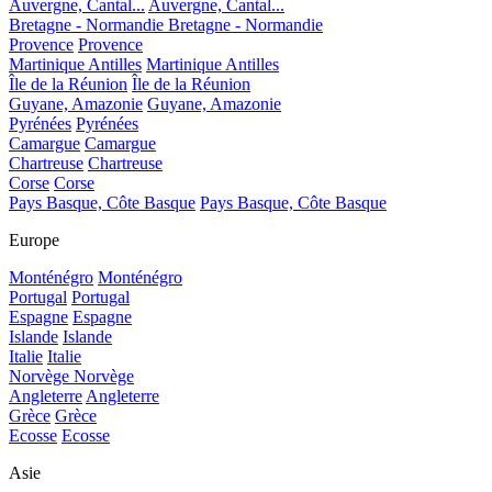
Auvergne, Cantal...
Auvergne, Cantal...
Bretagne - Normandie
Bretagne - Normandie
Provence
Provence
Martinique Antilles
Martinique Antilles
Île de la Réunion
Île de la Réunion
Guyane, Amazonie
Guyane, Amazonie
Pyrénées
Pyrénées
Camargue
Camargue
Chartreuse
Chartreuse
Corse
Corse
Pays Basque, Côte Basque
Pays Basque, Côte Basque
Europe
Monténégro
Monténégro
Portugal
Portugal
Espagne
Espagne
Islande
Islande
Italie
Italie
Norvège
Norvège
Angleterre
Angleterre
Grèce
Grèce
Ecosse
Ecosse
Asie