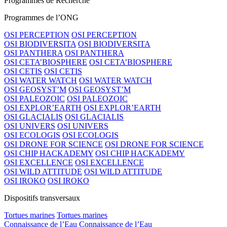
Programmes de Recherche
Programmes de l’ONG
OSI PERCEPTION
OSI PERCEPTION
OSI BIODIVERSITA
OSI BIODIVERSITA
OSI PANTHERA
OSI PANTHERA
OSI CETA’BIOSPHERE
OSI CETA’BIOSPHERE
OSI CETIS
OSI CETIS
OSI WATER WATCH
OSI WATER WATCH
OSI GEOSYST’M
OSI GEOSYST’M
OSI PALEOZOIC
OSI PALEOZOIC
OSI EXPLOR’EARTH
OSI EXPLOR’EARTH
OSI GLACIALIS
OSI GLACIALIS
OSI UNIVERS
OSI UNIVERS
OSI ECOLOGIS
OSI ECOLOGIS
OSI DRONE FOR SCIENCE
OSI DRONE FOR SCIENCE
OSI CHIP HACKADEMY
OSI CHIP HACKADEMY
OSI EXCELLENCE
OSI EXCELLENCE
OSI WILD ATTITUDE
OSI WILD ATTITUDE
OSI IROKO
OSI IROKO
Dispositifs transversaux
Tortues marines
Tortues marines
Connaissance de l’Eau
Connaissance de l’Eau