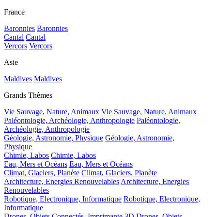
France
Baronnies
Baronnies
Cantal
Cantal
Vercors
Vercors
Asie
Maldives
Maldives
Grands Thèmes
Vie Sauvage, Nature, Animaux
Vie Sauvage, Nature, Animaux
Paléontologie, Archéologie, Anthropologie
Paléontologie,
Archéologie, Anthropologie
Géologie, Astronomie, Physique
Géologie, Astronomie,
Physique
Chimie, Labos
Chimie, Labos
Eau, Mers et Océans
Eau, Mers et Océans
Climat, Glaciers, Planète
Climat, Glaciers, Planète
Architecture, Energies Renouvelables
Architecture, Energies
Renouvelables
Robotique, Electronique, Informatique
Robotique, Electronique,
Informatique
Drones, Objets Connectés, Imprimante 3D
Drones, Objets