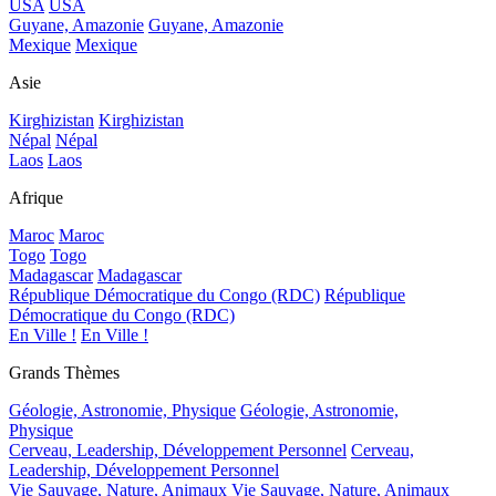
USA
USA
Guyane, Amazonie
Guyane, Amazonie
Mexique
Mexique
Asie
Kirghizistan
Kirghizistan
Népal
Népal
Laos
Laos
Afrique
Maroc
Maroc
Togo
Togo
Madagascar
Madagascar
République Démocratique du Congo (RDC)
République
Démocratique du Congo (RDC)
En Ville !
En Ville !
Grands Thèmes
Géologie, Astronomie, Physique
Géologie, Astronomie,
Physique
Cerveau, Leadership, Développement Personnel
Cerveau,
Leadership, Développement Personnel
Vie Sauvage, Nature, Animaux
Vie Sauvage, Nature, Animaux