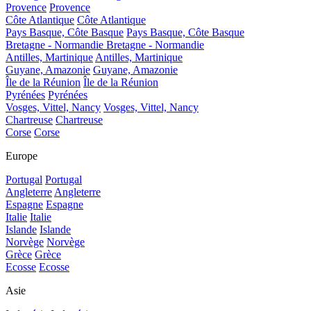
Provence
Provence
Côte Atlantique
Côte Atlantique
Pays Basque, Côte Basque
Pays Basque, Côte Basque
Bretagne - Normandie
Bretagne - Normandie
Antilles, Martinique
Antilles, Martinique
Guyane, Amazonie
Guyane, Amazonie
Île de la Réunion
Île de la Réunion
Pyrénées
Pyrénées
Vosges, Vittel, Nancy
Vosges, Vittel, Nancy
Chartreuse
Chartreuse
Corse
Corse
Europe
Portugal
Portugal
Angleterre
Angleterre
Espagne
Espagne
Italie
Italie
Islande
Islande
Norvège
Norvège
Grèce
Grèce
Ecosse
Ecosse
Asie