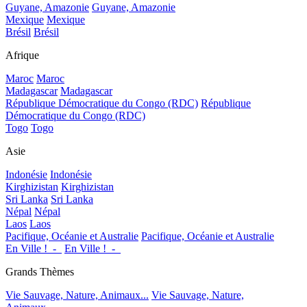
Guyane, Amazonie
Guyane, Amazonie
Mexique
Mexique
Brésil
Brésil
Afrique
Maroc
Maroc
Madagascar
Madagascar
République Démocratique du Congo (RDC)
République
Démocratique du Congo (RDC)
Togo
Togo
Asie
Indonésie
Indonésie
Kirghizistan
Kirghizistan
Sri Lanka
Sri Lanka
Népal
Népal
Laos
Laos
Pacifique, Océanie et Australie
Pacifique, Océanie et Australie
En Ville !_-_
En Ville !_-_
Grands Thèmes
Vie Sauvage, Nature, Animaux...
Vie Sauvage, Nature,