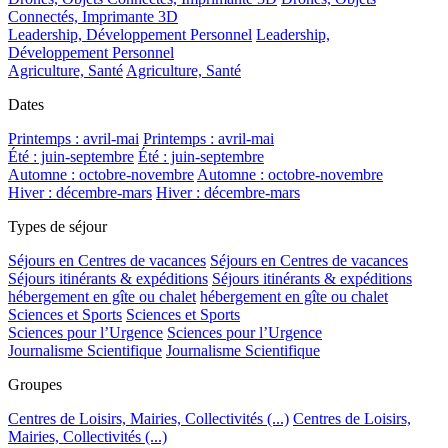
Connectés, Imprimante 3D
Leadership, Développement Personnel
Leadership,
Développement Personnel
Agriculture, Santé
Agriculture, Santé
Dates
Printemps : avril-mai
Printemps : avril-mai
Été : juin-septembre
Été : juin-septembre
Automne : octobre-novembre
Automne : octobre-novembre
Hiver : décembre-mars
Hiver : décembre-mars
Types de séjour
Séjours en Centres de vacances
Séjours en Centres de vacances
Séjours itinérants & expéditions
Séjours itinérants & expéditions
hébergement en gîte ou chalet
hébergement en gîte ou chalet
Sciences et Sports
Sciences et Sports
Sciences pour l’Urgence
Sciences pour l’Urgence
Journalisme Scientifique
Journalisme Scientifique
Groupes
Centres de Loisirs, Mairies, Collectivités (...)
Centres de Loisirs,
Mairies, Collectivités (...)