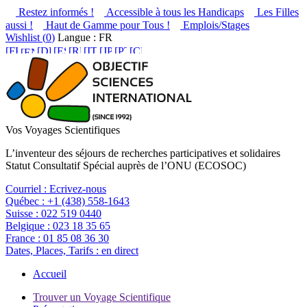
Restez informés !
Accessible à tous les Handicaps
Les Filles
aussi !
Haut de Gamme pour Tous !
Emplois/Stages
Wishlist (
0
)
Langue : FR
Vos Voyages Scientifiques
L’inventeur des séjours de recherches participatives et solidaires
Statut Consultatif Spécial auprès de l’ONU (ECOSOC)
Courriel :
Ecrivez-nous
Québec :
+1 (438) 558-1643
Suisse :
022 519 0440
Belgique :
023 18 35 65
France :
01 85 08 36 30
Dates, Places, Tarifs :
en direct
Accueil
Trouver un Voyage Scientifique