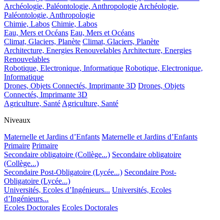
Archéologie, Paléontologie, Anthropologie
Archéologie,
Paléontologie, Anthropologie
Chimie, Labos
Chimie, Labos
Eau, Mers et Océans
Eau, Mers et Océans
Climat, Glaciers, Planète
Climat, Glaciers, Planète
Architecture, Energies Renouvelables
Architecture, Energies
Renouvelables
Robotique, Electronique, Informatique
Robotique, Electronique,
Informatique
Drones, Objets Connectés, Imprimante 3D
Drones, Objets
Connectés, Imprimante 3D
Agriculture, Santé
Agriculture, Santé
Niveaux
Maternelle et Jardins d’Enfants
Maternelle et Jardins d’Enfants
Primaire
Primaire
Secondaire obligatoire (Collège...)
Secondaire obligatoire
(Collège...)
Secondaire Post-Obligatoire (Lycée...)
Secondaire Post-
Obligatoire (Lycée...)
Universités, Ecoles d’Ingénieurs...
Universités, Ecoles
d’Ingénieurs...
Ecoles Doctorales
Ecoles Doctorales