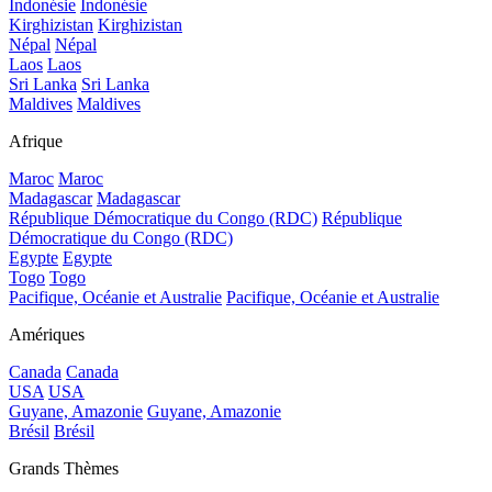
Indonésie
Indonésie
Kirghizistan
Kirghizistan
Népal
Népal
Laos
Laos
Sri Lanka
Sri Lanka
Maldives
Maldives
Afrique
Maroc
Maroc
Madagascar
Madagascar
République Démocratique du Congo (RDC)
République
Démocratique du Congo (RDC)
Egypte
Egypte
Togo
Togo
Pacifique, Océanie et Australie
Pacifique, Océanie et Australie
Amériques
Canada
Canada
USA
USA
Guyane, Amazonie
Guyane, Amazonie
Brésil
Brésil
Grands Thèmes