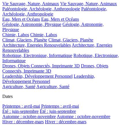
Vie Sauvage, Nature, Animaux
Vie Sauvage, Nature, Animaux
Paléontologie, Archéologie, Anthropologie
Paléontologie,
Archéologie, Anthropologie
Eau, Mers et Océans
Eau, Mers et Océans
Géologie, Astronomie, Physique
Géologie, Astronomie,
Physique
Chimie, Labos
Chimie, Labos
Climat, Glaciers, Planète
Climat, Glaciers, Planète
Architecture, Energies Renouvelables
Architecture, Energies
Renouvelables
Robotique, Electronique, Informatique
Robotique, Electronique,
Informatique
Drones, Objets Connectés, Imprimante 3D
Drones, Objets
Connectés, Imprimante 3D
Leadership, Développement Personnel
Leadership,
Développement Personnel
Agriculture, Santé
Agriculture, Santé
Dates
Printemps : avril-mai
Printemps : avril-mai
Été : juin-septembre
Été : juin-septembre
Automne : octobre-novembre
Automne : octobre-novembre
Hiver : décembre-mars
Hiver : décembre-mars