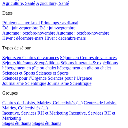
Agriculture, Santé
Agriculture, Santé
Dates
Printemps : avril-mai
Printemps : avril-mai
Été : juin-septembre
Été : juin-septembre
Automne : octobre-novembre
Automne : octobre-novembre
Hiver : décembre-mars
Hiver : décembre-mars
Types de séjour
Séjours en Centres de vacances
Séjours en Centres de vacances
Séjours itinérants & expéditions
Séjours itinérants & expéditions
hébergement en gîte ou chalet
hébergement en gîte ou chalet
Sciences et Sports
Sciences et Sports
Sciences pour l’Urgence
Sciences pour l’Urgence
Journalisme Scientifique
Journalisme Scientifique
Groupes
Centres de Loisirs, Mairies, Collectivités (...)
Centres de Loisirs,
Mairies, Collectivités (...)
Incentive, Services RH et Marketing
Incentive, Services RH et
Marketing
Stages étudiants
Stages étudiants