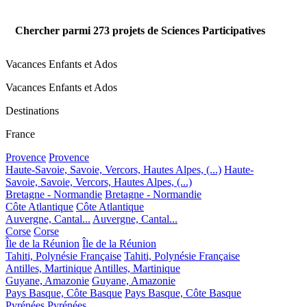
Chercher parmi
273
projets de Sciences Participatives
Vacances Enfants et Ados
Vacances Enfants et Ados
Destinations
France
Provence
Provence
Haute-Savoie, Savoie, Vercors, Hautes Alpes, (...)
Haute-
Savoie, Savoie, Vercors, Hautes Alpes, (...)
Bretagne - Normandie
Bretagne - Normandie
Côte Atlantique
Côte Atlantique
Auvergne, Cantal...
Auvergne, Cantal...
Corse
Corse
Île de la Réunion
Île de la Réunion
Tahiti, Polynésie Française
Tahiti, Polynésie Française
Antilles, Martinique
Antilles, Martinique
Guyane, Amazonie
Guyane, Amazonie
Pays Basque, Côte Basque
Pays Basque, Côte Basque
Pyrénées
Pyrénées