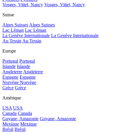
Vosges, Vittel, Nancy
Vosges, Vittel, Nancy
Suisse
Alpes Suisses
Alpes Suisses
Lac Léman
Lac Léman
La Genève Internationale
La Genève Internationale
Au Tessin
Au Tessin
Europe
Portugal
Portugal
Islande
Islande
Angleterre
Angleterre
Espagne
Espagne
Norvège
Norvège
Grèce
Grèce
Amérique
USA
USA
Canada
Canada
Guyane, Amazonie
Guyane, Amazonie
Mexique
Mexique
Brésil
Brésil