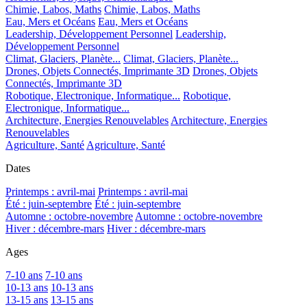
Chimie, Labos, Maths
Chimie, Labos, Maths
Eau, Mers et Océans
Eau, Mers et Océans
Leadership, Développement Personnel
Leadership,
Développement Personnel
Climat, Glaciers, Planète...
Climat, Glaciers, Planète...
Drones, Objets Connectés, Imprimante 3D
Drones, Objets
Connectés, Imprimante 3D
Robotique, Electronique, Informatique...
Robotique,
Electronique, Informatique...
Architecture, Energies Renouvelables
Architecture, Energies
Renouvelables
Agriculture, Santé
Agriculture, Santé
Dates
Printemps : avril-mai
Printemps : avril-mai
Été : juin-septembre
Été : juin-septembre
Automne : octobre-novembre
Automne : octobre-novembre
Hiver : décembre-mars
Hiver : décembre-mars
Ages
7-10 ans
7-10 ans
10-13 ans
10-13 ans
13-15 ans
13-15 ans