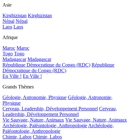
Asie
Kirghizistan
Kirghizistan
Népal
Népal
Laos
Laos
Afrique
Maroc
Maroc
Togo
Togo
Madagascar
Madagascar
République Démocratique du Congo (RDC)
République
Démocratique du Congo (RDC)
En Ville !
En Ville !
Grands Thèmes
Géologie, Astronomie, Physique
Géologie, Astronomie,
Physique
Cerveau, Leadership, Développement Personnel
Cerveau,
Leadership, Développement Personnel
Vie Sauvage, Nature, Animaux
Vie Sauvage, Nature, Animaux
Archéologie, Paléontologie, Anthropologie
Archéologie,
Paléontologie, Anthropologie
Chimie, Labos
Chimie, Labos