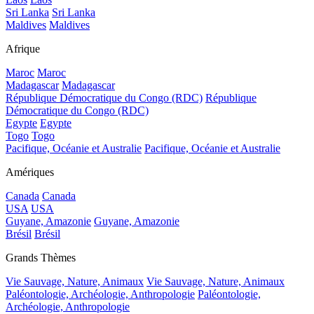
Sri Lanka
Sri Lanka
Maldives
Maldives
Afrique
Maroc
Maroc
Madagascar
Madagascar
République Démocratique du Congo (RDC)
République
Démocratique du Congo (RDC)
Egypte
Egypte
Togo
Togo
Pacifique, Océanie et Australie
Pacifique, Océanie et Australie
Amériques
Canada
Canada
USA
USA
Guyane, Amazonie
Guyane, Amazonie
Brésil
Brésil
Grands Thèmes
Vie Sauvage, Nature, Animaux
Vie Sauvage, Nature, Animaux
Paléontologie, Archéologie, Anthropologie
Paléontologie,
Archéologie, Anthropologie