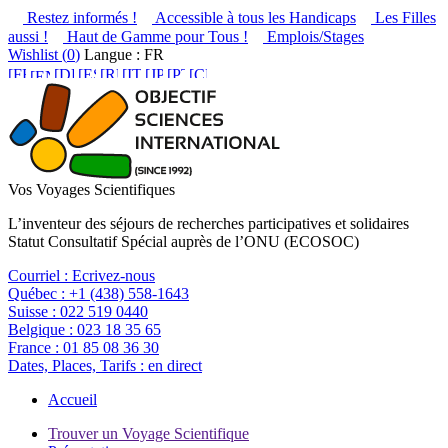
Restez informés !
Accessible à tous les Handicaps
Les Filles
aussi !
Haut de Gamme pour Tous !
Emplois/Stages
Wishlist (
0
)
Langue : FR
Vos Voyages Scientifiques
L’inventeur des séjours de recherches participatives et solidaires
Statut Consultatif Spécial auprès de l’ONU (ECOSOC)
Courriel :
Ecrivez-nous
Québec :
+1 (438) 558-1643
Suisse :
022 519 0440
Belgique :
023 18 35 65
France :
01 85 08 36 30
Dates, Places, Tarifs :
en direct
Accueil
Trouver un Voyage Scientifique