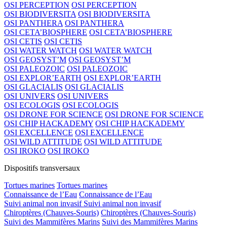
OSI PERCEPTION
OSI PERCEPTION
OSI BIODIVERSITA
OSI BIODIVERSITA
OSI PANTHERA
OSI PANTHERA
OSI CETA’BIOSPHERE
OSI CETA’BIOSPHERE
OSI CETIS
OSI CETIS
OSI WATER WATCH
OSI WATER WATCH
OSI GEOSYST’M
OSI GEOSYST’M
OSI PALEOZOIC
OSI PALEOZOIC
OSI EXPLOR’EARTH
OSI EXPLOR’EARTH
OSI GLACIALIS
OSI GLACIALIS
OSI UNIVERS
OSI UNIVERS
OSI ECOLOGIS
OSI ECOLOGIS
OSI DRONE FOR SCIENCE
OSI DRONE FOR SCIENCE
OSI CHIP HACKADEMY
OSI CHIP HACKADEMY
OSI EXCELLENCE
OSI EXCELLENCE
OSI WILD ATTITUDE
OSI WILD ATTITUDE
OSI IROKO
OSI IROKO
Dispositifs transversaux
Tortues marines
Tortues marines
Connaissance de l’Eau
Connaissance de l’Eau
Suivi animal non invasif
Suivi animal non invasif
Chiroptères (Chauves-Souris)
Chiroptères (Chauves-Souris)
Suivi des Mammifères Marins
Suivi des Mammifères Marins