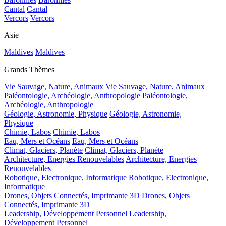
Cantal
Cantal
Vercors
Vercors
Asie
Maldives
Maldives
Grands Thèmes
Vie Sauvage, Nature, Animaux
Vie Sauvage, Nature, Animaux
Paléontologie, Archéologie, Anthropologie
Paléontologie,
Archéologie, Anthropologie
Géologie, Astronomie, Physique
Géologie, Astronomie,
Physique
Chimie, Labos
Chimie, Labos
Eau, Mers et Océans
Eau, Mers et Océans
Climat, Glaciers, Planète
Climat, Glaciers, Planète
Architecture, Energies Renouvelables
Architecture, Energies
Renouvelables
Robotique, Electronique, Informatique
Robotique, Electronique,
Informatique
Drones, Objets Connectés, Imprimante 3D
Drones, Objets
Connectés, Imprimante 3D
Leadership, Développement Personnel
Leadership,
Développement Personnel