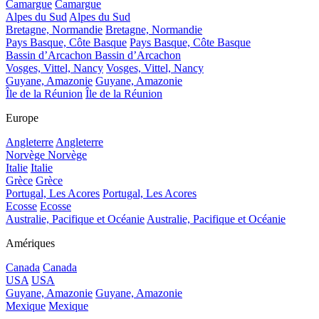
Camargue
Camargue
Alpes du Sud
Alpes du Sud
Bretagne, Normandie
Bretagne, Normandie
Pays Basque, Côte Basque
Pays Basque, Côte Basque
Bassin d’Arcachon
Bassin d’Arcachon
Vosges, Vittel, Nancy
Vosges, Vittel, Nancy
Guyane, Amazonie
Guyane, Amazonie
Île de la Réunion
Île de la Réunion
Europe
Angleterre
Angleterre
Norvège
Norvège
Italie
Italie
Grèce
Grèce
Portugal, Les Acores
Portugal, Les Acores
Ecosse
Ecosse
Australie, Pacifique et Océanie
Australie, Pacifique et Océanie
Amériques
Canada
Canada
USA
USA
Guyane, Amazonie
Guyane, Amazonie
Mexique
Mexique