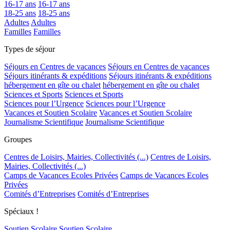
16-17 ans
16-17 ans
18-25 ans
18-25 ans
Adultes
Adultes
Familles
Familles
Types de séjour
Séjours en Centres de vacances
Séjours en Centres de vacances
Séjours itinérants & expéditions
Séjours itinérants & expéditions
hébergement en gîte ou chalet
hébergement en gîte ou chalet
Sciences et Sports
Sciences et Sports
Sciences pour l’Urgence
Sciences pour l’Urgence
Vacances et Soutien Scolaire
Vacances et Soutien Scolaire
Journalisme Scientifique
Journalisme Scientifique
Groupes
Centres de Loisirs, Mairies, Collectivités (...)
Centres de Loisirs,
Mairies, Collectivités (...)
Camps de Vacances Ecoles Privées
Camps de Vacances Ecoles
Privées
Comités d’Entreprises
Comités d’Entreprises
Spéciaux !
Soutien Scolaire
Soutien Scolaire