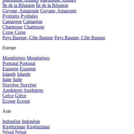
Île de la Réunion
Île de la Réunion
Guyane, Amazonie
Guyane, Amazonie
Pyrénées
Pyrénées
Camargue
Camargue
Chartreuse
Chartreuse
Corse
Corse
Pays Basque, Côte Basque
Pays Basque, Côte Basque
Europe
Monténégro
Monténégro
Portugal
Portugal
Espagne
Espagne
Islande
Islande
Italie
Italie
Norvège
Norvège
Angleterre
Angleterre
Grèce
Grèce
Ecosse
Ecosse
Asie
Indonésie
Indonésie
Kirghizistan
Kirghizistan
Népal
Népal