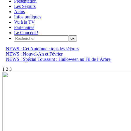
Présentation
Les Séjours
Actus
Infos pratiques
Vu à la TV
Partenaires
Le Concept !
NEWS : Cet Automne : tous les séjours
NEWS : Nouvel-An et Février
NEWS : Spécial Toussaint : Halloween au Fil de l’Arbre
1
2
3