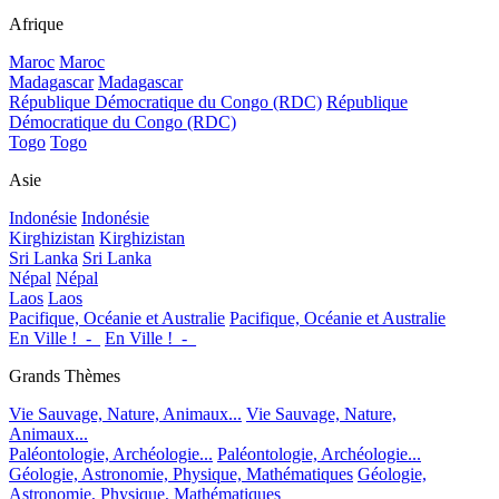
Afrique
Maroc
Maroc
Madagascar
Madagascar
République Démocratique du Congo (RDC)
République
Démocratique du Congo (RDC)
Togo
Togo
Asie
Indonésie
Indonésie
Kirghizistan
Kirghizistan
Sri Lanka
Sri Lanka
Népal
Népal
Laos
Laos
Pacifique, Océanie et Australie
Pacifique, Océanie et Australie
En Ville !_-_
En Ville !_-_
Grands Thèmes
Vie Sauvage, Nature, Animaux...
Vie Sauvage, Nature,
Animaux...
Paléontologie, Archéologie...
Paléontologie, Archéologie...
Géologie, Astronomie, Physique, Mathématiques
Géologie,
Astronomie, Physique, Mathématiques