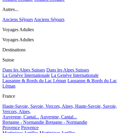
Autres...
Anciens Séjours
Anciens Séjours
Voyages Adultes
Voyages Adultes
Destinations
Suisse
Dans les Alpes Suisses
Dans les Alpes Suisses
La Genève Internationale
La Genève Internationale
Lausanne & Bords du Lac Léman
Lausanne & Bords du Lac
Léman
France
Haute-Savoie, Savoie, Vercors, Alpes,
Haute-Savoie, Savoie,
Vercors, Alpes,
Auvergne, Cantal...
Auvergne, Cantal...
Bretagne - Normandie
Bretagne - Normandie
Provence
Provence
Martinique Antilles
Martinique Antilles