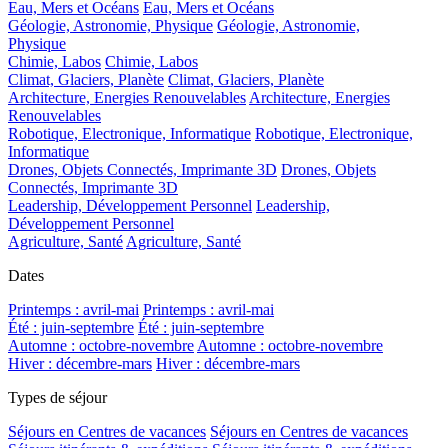
Eau, Mers et Océans
Eau, Mers et Océans
Géologie, Astronomie, Physique
Géologie, Astronomie,
Physique
Chimie, Labos
Chimie, Labos
Climat, Glaciers, Planète
Climat, Glaciers, Planète
Architecture, Energies Renouvelables
Architecture, Energies
Renouvelables
Robotique, Electronique, Informatique
Robotique, Electronique,
Informatique
Drones, Objets Connectés, Imprimante 3D
Drones, Objets
Connectés, Imprimante 3D
Leadership, Développement Personnel
Leadership,
Développement Personnel
Agriculture, Santé
Agriculture, Santé
Dates
Printemps : avril-mai
Printemps : avril-mai
Été : juin-septembre
Été : juin-septembre
Automne : octobre-novembre
Automne : octobre-novembre
Hiver : décembre-mars
Hiver : décembre-mars
Types de séjour
Séjours en Centres de vacances
Séjours en Centres de vacances