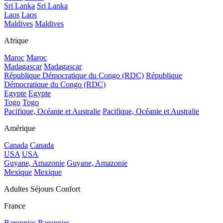
Sri Lanka
Sri Lanka
Laos
Laos
Maldives
Maldives
Afrique
Maroc
Maroc
Madagascar
Madagascar
République Démocratique du Congo (RDC)
République
Démocratique du Congo (RDC)
Egypte
Egypte
Togo
Togo
Pacifique, Océanie et Australie
Pacifique, Océanie et Australie
Amérique
Canada
Canada
USA
USA
Guyane, Amazonie
Guyane, Amazonie
Mexique
Mexique
Adultes Séjours Confort
France
Baronnies
Baronnies