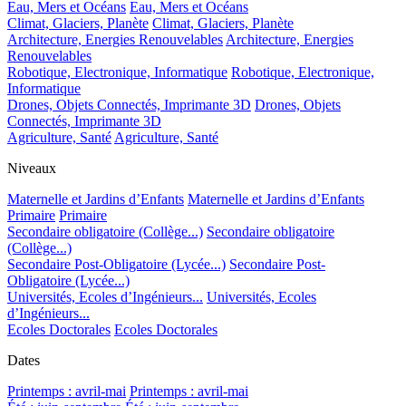
Eau, Mers et Océans
Eau, Mers et Océans
Climat, Glaciers, Planète
Climat, Glaciers, Planète
Architecture, Energies Renouvelables
Architecture, Energies
Renouvelables
Robotique, Electronique, Informatique
Robotique, Electronique,
Informatique
Drones, Objets Connectés, Imprimante 3D
Drones, Objets
Connectés, Imprimante 3D
Agriculture, Santé
Agriculture, Santé
Niveaux
Maternelle et Jardins d’Enfants
Maternelle et Jardins d’Enfants
Primaire
Primaire
Secondaire obligatoire (Collège...)
Secondaire obligatoire
(Collège...)
Secondaire Post-Obligatoire (Lycée...)
Secondaire Post-
Obligatoire (Lycée...)
Universités, Ecoles d’Ingénieurs...
Universités, Ecoles
d’Ingénieurs...
Ecoles Doctorales
Ecoles Doctorales
Dates
Printemps : avril-mai
Printemps : avril-mai