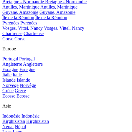
Bretagne - Normandie
Bretagne - Normandie
Antilles, Martinique
Antilles, Martinique
Guyane, Amazonie
Guyane, Amazonie
Île de la Réunion
Île de la Réunion
Pyrénées
Pyrénées
Vosges, Vittel, Nancy
Vosges, Vittel, Nancy
Chartreuse
Chartreuse
Corse
Corse
Europe
Portugal
Portugal
Angleterre
Angleterre
Espagne
Espagne
Italie
Italie
Islande
Islande
Norvège
Norvège
Grèce
Grèce
Ecosse
Ecosse
Asie
Indonésie
Indonésie
Kirghizistan
Kirghizistan
Népal
Népal
Laos
Laos