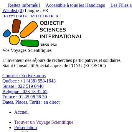
Restez informés !
Accessible à tous les Handicaps
Les Filles a
Wishlist (
0
)
Langue : FR
Vos Voyages Scientifiques
L’inventeur des séjours de recherches participatives et solidaires
Statut Consultatif Spécial auprès de l’ONU (ECOSOC)
Courriel :
Ecrivez-nous
Québec :
+1 (438) 558-1643
Suisse :
022 519 0440
Belgique :
023 18 35 65
France :
01 85 08 36 30
Dates, Places, Tarifs :
en direct
Accueil
Trouver un Voyage Scientifique
Présentation