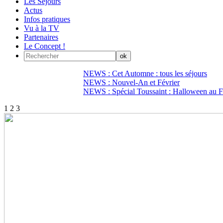
Les Séjours
Actus
Infos pratiques
Vu à la TV
Partenaires
Le Concept !
NEWS : Cet Automne : tous les séjours
NEWS : Nouvel-An et Février
NEWS : Spécial Toussaint : Halloween au Fi
1
2
3