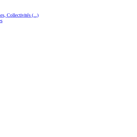
s, Collectivités (...)
es