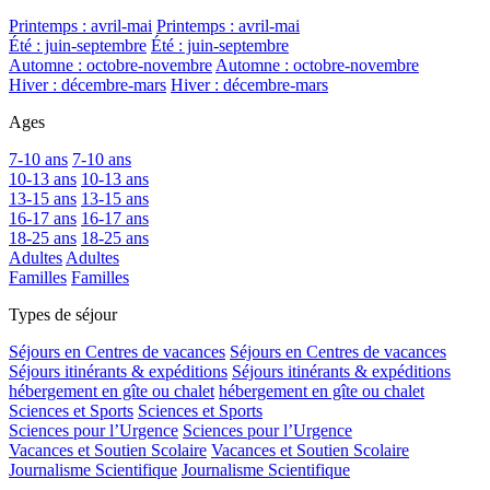
Printemps : avril-mai
Printemps : avril-mai
Été : juin-septembre
Été : juin-septembre
Automne : octobre-novembre
Automne : octobre-novembre
Hiver : décembre-mars
Hiver : décembre-mars
Ages
7-10 ans
7-10 ans
10-13 ans
10-13 ans
13-15 ans
13-15 ans
16-17 ans
16-17 ans
18-25 ans
18-25 ans
Adultes
Adultes
Familles
Familles
Types de séjour
Séjours en Centres de vacances
Séjours en Centres de vacances
Séjours itinérants & expéditions
Séjours itinérants & expéditions
hébergement en gîte ou chalet
hébergement en gîte ou chalet
Sciences et Sports
Sciences et Sports
Sciences pour l’Urgence
Sciences pour l’Urgence
Vacances et Soutien Scolaire
Vacances et Soutien Scolaire
Journalisme Scientifique
Journalisme Scientifique