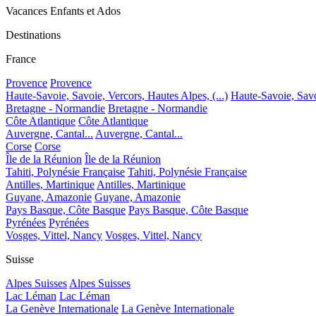
Vacances Enfants et Ados
Destinations
France
Provence
Provence
Haute-Savoie, Savoie, Vercors, Hautes Alpes, (...)
Haute-Savoie, Savoi
Bretagne - Normandie
Bretagne - Normandie
Côte Atlantique
Côte Atlantique
Auvergne, Cantal...
Auvergne, Cantal...
Corse
Corse
Île de la Réunion
Île de la Réunion
Tahiti, Polynésie Française
Tahiti, Polynésie Française
Antilles, Martinique
Antilles, Martinique
Guyane, Amazonie
Guyane, Amazonie
Pays Basque, Côte Basque
Pays Basque, Côte Basque
Pyrénées
Pyrénées
Vosges, Vittel, Nancy
Vosges, Vittel, Nancy
Suisse
Alpes Suisses
Alpes Suisses
Lac Léman
Lac Léman
La Genève Internationale
La Genève Internationale