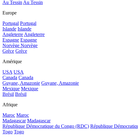
Au Tessin
Au Tessin
Europe
Portugal
Portugal
Islande
Islande
Angleterre
Angleterre
Espagne
Espagne
Norvège
Norvège
Grèce
Grèce
Amérique
USA
USA
Canada
Canada
Guyane, Amazonie
Guyane, Amazonie
Mexique
Mexique
Brésil
Brésil
Afrique
Maroc
Maroc
Madagascar
Madagascar
République Démocratique du Congo (RDC)
République Démocrati
Togo
Togo