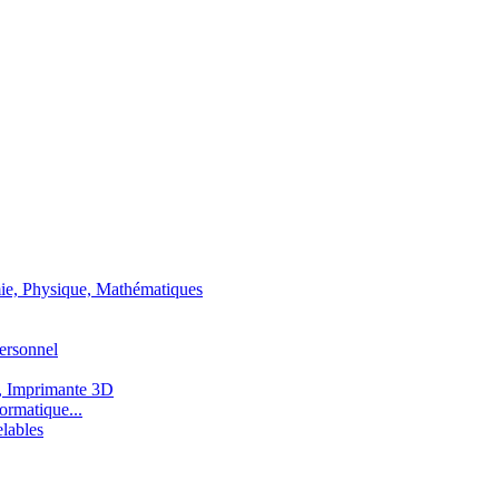
ie, Physique, Mathématiques
ersonnel
, Imprimante 3D
ormatique...
lables