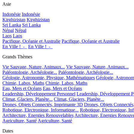
Asie
Indonésie
Indonésie
Kirghizistan
Kirghizistan
Sri Lanka
Sri Lanka
Népal
Népal
Laos
Laos
Pacifique, Océanie et Australie
Pacifique, Océanie et Australie
En Ville !_-_
En Ville !_-_
Grands Thèmes
Vie Sauvage, Nature, Animaux...
Vie Sauvage, Nature, Animaux...
Paléontologie, Archéologie...
Paléontologie, Archéologie...
Géologie, Astronomie, Physique, Mathématiques
Géologie, Astronom
Chimie, Labos, Maths
Chimie, Labos, Maths
Eau, Mers et Océans
Eau, Mers et Océans
Leadership, Développement Personnel
Leadership, Développement P
Climat, Glaciers, Planète...
Climat, Glaciers, Planète...
Drones, Objets Connectés, Imprimante 3D
Drones, Objets Connectés
Robotique, Electronique, Informatique...
Robotique, Electronique, Inf
Architecture, Energies Renouvelables
Architecture, Energies Renouve
Agriculture, Santé
Agriculture, Santé
Dates