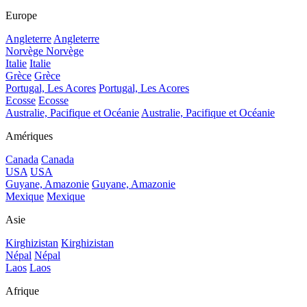
Europe
Angleterre
Angleterre
Norvège
Norvège
Italie
Italie
Grèce
Grèce
Portugal, Les Acores
Portugal, Les Acores
Ecosse
Ecosse
Australie, Pacifique et Océanie
Australie, Pacifique et Océanie
Amériques
Canada
Canada
USA
USA
Guyane, Amazonie
Guyane, Amazonie
Mexique
Mexique
Asie
Kirghizistan
Kirghizistan
Népal
Népal
Laos
Laos
Afrique