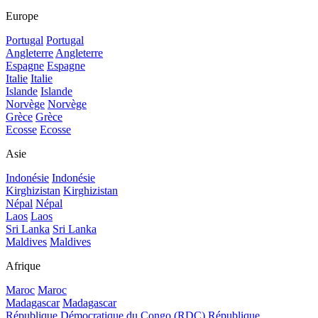
Europe
Portugal
Portugal
Angleterre
Angleterre
Espagne
Espagne
Italie
Italie
Islande
Islande
Norvège
Norvège
Grèce
Grèce
Ecosse
Ecosse
Asie
Indonésie
Indonésie
Kirghizistan
Kirghizistan
Népal
Népal
Laos
Laos
Sri Lanka
Sri Lanka
Maldives
Maldives
Afrique
Maroc
Maroc
Madagascar
Madagascar
République Démocratique du Congo (RDC)
République