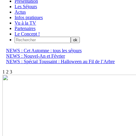
Présentation
Les Séjours
Actus
Infos pratiques
Vu à la TV
Partenaires
Le Concept !
NEWS : Cet Automne : tous les séjours
NEWS : Nouvel-An et Février
NEWS : Spécial Toussaint : Halloween au Fil de l’Arbre
1
2
3