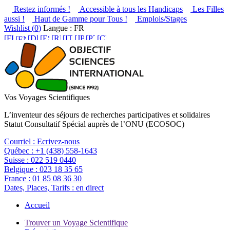
Restez informés !
Accessible à tous les Handicaps
Les Filles
aussi !
Haut de Gamme pour Tous !
Emplois/Stages
Wishlist (
0
)
Langue : FR
Vos Voyages Scientifiques
L’inventeur des séjours de recherches participatives et solidaires
Statut Consultatif Spécial auprès de l’ONU (ECOSOC)
Courriel :
Ecrivez-nous
Québec :
+1 (438) 558-1643
Suisse :
022 519 0440
Belgique :
023 18 35 65
France :
01 85 08 36 30
Dates, Places, Tarifs :
en direct
Accueil
Trouver un Voyage Scientifique