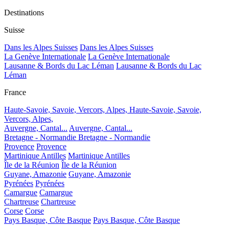
Destinations
Suisse
Dans les Alpes Suisses
Dans les Alpes Suisses
La Genève Internationale
La Genève Internationale
Lausanne & Bords du Lac Léman
Lausanne & Bords du Lac
Léman
France
Haute-Savoie, Savoie, Vercors, Alpes,
Haute-Savoie, Savoie,
Vercors, Alpes,
Auvergne, Cantal...
Auvergne, Cantal...
Bretagne - Normandie
Bretagne - Normandie
Provence
Provence
Martinique Antilles
Martinique Antilles
Île de la Réunion
Île de la Réunion
Guyane, Amazonie
Guyane, Amazonie
Pyrénées
Pyrénées
Camargue
Camargue
Chartreuse
Chartreuse
Corse
Corse
Pays Basque, Côte Basque
Pays Basque, Côte Basque