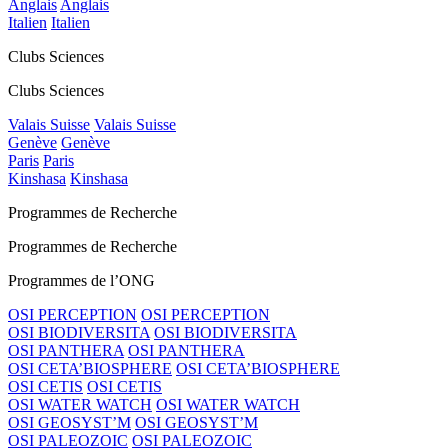
Anglais
Anglais
Italien
Italien
Clubs Sciences
Clubs Sciences
Valais Suisse
Valais Suisse
Genève
Genève
Paris
Paris
Kinshasa
Kinshasa
Programmes de Recherche
Programmes de Recherche
Programmes de l’ONG
OSI PERCEPTION
OSI PERCEPTION
OSI BIODIVERSITA
OSI BIODIVERSITA
OSI PANTHERA
OSI PANTHERA
OSI CETA’BIOSPHERE
OSI CETA’BIOSPHERE
OSI CETIS
OSI CETIS
OSI WATER WATCH
OSI WATER WATCH
OSI GEOSYST’M
OSI GEOSYST’M
OSI PALEOZOIC
OSI PALEOZOIC