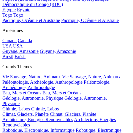
Démocratique du Congo (RDC)
Egypte
Egypte
Togo
Togo
Pacifique, Océanie et Australie
Pacifique, Océanie et Australie
Amériques
Canada
Canada
USA
USA
Guyane, Amazonie
Guyane, Amazonie
Brésil
Brésil
Grands Thèmes
Vie Sauvage, Nature, Animaux
Vie Sauvage, Nature, Animaux
Paléontologie, Archéologie, Anthropologie
Paléontologie,
Archéologie, Anthropologie
Eau, Mers et Océans
Eau, Mers et Océans
Géologie, Astronomie, Physique
Géologie, Astronomie,
Physique
Chimie, Labos
Chimie, Labos
Climat, Glaciers, Planète
Climat, Glaciers, Planète
Architecture, Energies Renouvelables
Architecture, Energies
Renouvelables
Robotique, Electronique, Informatique
Robotique, Electronique,