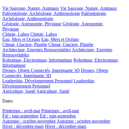
Vie Sauvage, Nature, Animaux
Vie Sauvage, Nature, Animaux
Paléontologie, Archéologie, Anthropologie
Paléontologie,
Archéologie, Anthropologie
Géologie, Astronomie, Physique
Géologie, Astronomie,
Physique
Chimie, Labos
Chimie, Labos
Eau, Mers et Océans
Eau, Mers et Océans
Climat, Glaciers, Planète
Climat, Glaciers, Planète
Architecture, Energies Renouvelables
Architecture, Energies
Renouvelables
Robotique, Electronique, Informatique
Robotique, Electronique,
Informatique
Drones, Objets Connectés, Imprimante 3D
Drones, Objets
Connectés, Imprimante 3D
Leadership, Développement Personnel
Leadership,
Développement Personnel
Agriculture, Santé
Agriculture, Santé
Dates
Printemps : avril-mai
Printemps : avril-mai
Été : juin-septembre
Été : juin-septembre
Automne : octobre-novembre
Automne : octobre-novembre
Hiver : décembre-mars
Hiver : décembre-mars