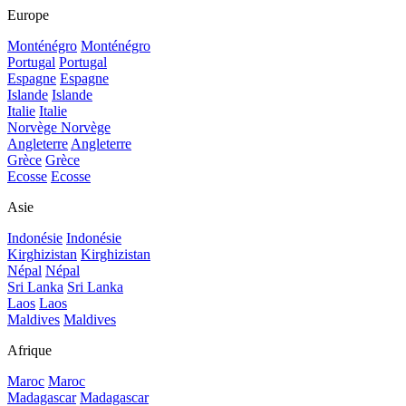
Europe
Monténégro
Monténégro
Portugal
Portugal
Espagne
Espagne
Islande
Islande
Italie
Italie
Norvège
Norvège
Angleterre
Angleterre
Grèce
Grèce
Ecosse
Ecosse
Asie
Indonésie
Indonésie
Kirghizistan
Kirghizistan
Népal
Népal
Sri Lanka
Sri Lanka
Laos
Laos
Maldives
Maldives
Afrique
Maroc
Maroc
Madagascar
Madagascar