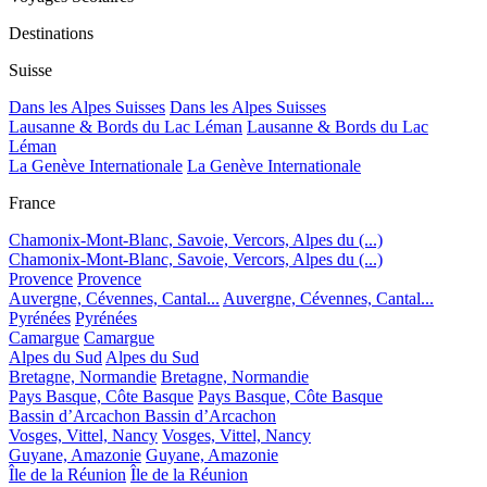
Destinations
Suisse
Dans les Alpes Suisses
Dans les Alpes Suisses
Lausanne & Bords du Lac Léman
Lausanne & Bords du Lac
Léman
La Genève Internationale
La Genève Internationale
France
Chamonix-Mont-Blanc, Savoie, Vercors, Alpes du (...)
Chamonix-Mont-Blanc, Savoie, Vercors, Alpes du (...)
Provence
Provence
Auvergne, Cévennes, Cantal...
Auvergne, Cévennes, Cantal...
Pyrénées
Pyrénées
Camargue
Camargue
Alpes du Sud
Alpes du Sud
Bretagne, Normandie
Bretagne, Normandie
Pays Basque, Côte Basque
Pays Basque, Côte Basque
Bassin d’Arcachon
Bassin d’Arcachon
Vosges, Vittel, Nancy
Vosges, Vittel, Nancy
Guyane, Amazonie
Guyane, Amazonie
Île de la Réunion
Île de la Réunion