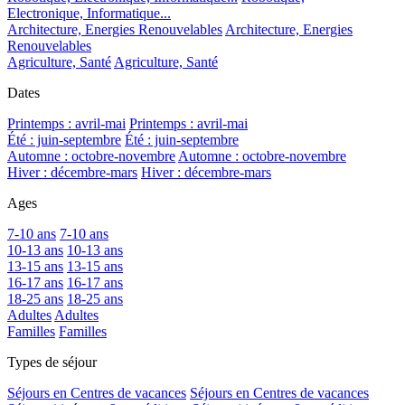
Electronique, Informatique...
Architecture, Energies Renouvelables
Architecture, Energies
Renouvelables
Agriculture, Santé
Agriculture, Santé
Dates
Printemps : avril-mai
Printemps : avril-mai
Été : juin-septembre
Été : juin-septembre
Automne : octobre-novembre
Automne : octobre-novembre
Hiver : décembre-mars
Hiver : décembre-mars
Ages
7-10 ans
7-10 ans
10-13 ans
10-13 ans
13-15 ans
13-15 ans
16-17 ans
16-17 ans
18-25 ans
18-25 ans
Adultes
Adultes
Familles
Familles
Types de séjour
Séjours en Centres de vacances
Séjours en Centres de vacances