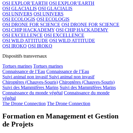
OSI EXPLOR’EARTH
OSI EXPLOR’EARTH
OSI GLACIALIS
OSI GLACIALIS
OSI UNIVERS
OSI UNIVERS
OSI ECOLOGIS
OSI ECOLOGIS
OSI DRONE FOR SCIENCE
OSI DRONE FOR SCIENCE
OSI CHIP HACKADEMY
OSI CHIP HACKADEMY
OSI EXCELLENCE
OSI EXCELLENCE
OSI WILD ATTITUDE
OSI WILD ATTITUDE
OSI IROKO
OSI IROKO
Dispositifs transversaux
Tortues marines
Tortues marines
Connaissance de l’Eau
Connaissance de l’Eau
Suivi animal non invasif
Suivi animal non invasif
Chiroptères (Chauves-Souris)
Chiroptères (Chauves-Souris)
Suivi des Mammifères Marins
Suivi des Mammifères Marins
Connaissance du monde végétal
Connaissance du monde
végétal
The Drone Connection
The Drone Connection
Formation en Management et Gestion
de Projets