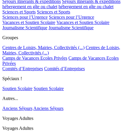
Séjours itinérants & expéditions
Séjours itinérants & expéditions
hébergement en gîte ou chalet
hébergement en gîte ou chalet
Sciences et Sports
Sciences et Sports
Sciences pour l’Urgence
Sciences pour l’Urgence
Vacances et Soutien Scolaire
Vacances et Soutien Scolaire
Journalisme Scientifique
Journalisme Scientifique
Groupes
Centres de Loisirs, Mairies, Collectivités (...)
Centres de Loisirs,
Mairies, Collectivités (...)
Camps de Vacances Ecoles Privées
Camps de Vacances Ecoles
Privées
Comités d’Entreprises
Comités d’Entreprises
Spéciaux !
Soutien Scolaire
Soutien Scolaire
Autres...
Anciens Séjours
Anciens Séjours
Voyages Adultes
Voyages Adultes