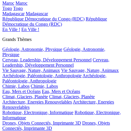
Maroc
Maroc
Togo
Togo
Madagascar
Madagascar
République Démocratique du Congo (RDC)
République
Démocratique du Congo (RDC)
En Ville !
En Ville !
Grands Thèmes
Géologie, Astronomie, Physique
Géologie, Astronomie,
Physique
Cerveau, Leadership, Développement Personnel
Cerveau,
Leadership, Développement Personnel
Vie Sauvage, Nature, Animaux
Vie Sauvage, Nature, Animaux
Archéologie, Paléontologie, Anthropologie
Archéologie,
Paléontologie, Anthropologie
Chimie, Labos
Chimie, Labos
Eau, Mers et Océans
Eau, Mers et Océans
Climat, Glaciers, Planète
Climat, Glaciers, Planète
Architecture, Energies Renouvelables
Architecture, Energies
Renouvelables
Robotique, Electronique, Informatique
Robotique, Electronique,
Informatique
Drones, Objets Connectés, Imprimante 3D
Drones, Objets
Connectés, Imprimante 3D