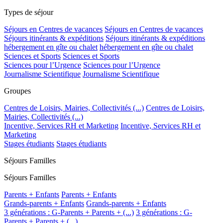
Types de séjour
Séjours en Centres de vacances
Séjours en Centres de vacances
Séjours itinérants & expéditions
Séjours itinérants & expéditions
hébergement en gîte ou chalet
hébergement en gîte ou chalet
Sciences et Sports
Sciences et Sports
Sciences pour l’Urgence
Sciences pour l’Urgence
Journalisme Scientifique
Journalisme Scientifique
Groupes
Centres de Loisirs, Mairies, Collectivités (...)
Centres de Loisirs,
Mairies, Collectivités (...)
Incentive, Services RH et Marketing
Incentive, Services RH et
Marketing
Stages étudiants
Stages étudiants
Séjours Familles
Séjours Familles
Parents + Enfants
Parents + Enfants
Grands-parents + Enfants
Grands-parents + Enfants
3 générations : G-Parents + Parents + (...)
3 générations : G-
Parents + Parents + (...)