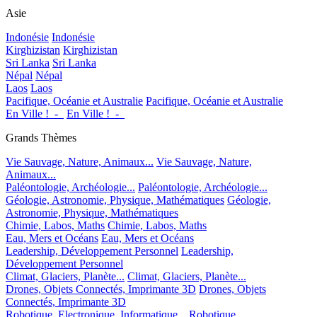
Asie
Indonésie
Indonésie
Kirghizistan
Kirghizistan
Sri Lanka
Sri Lanka
Népal
Népal
Laos
Laos
Pacifique, Océanie et Australie
Pacifique, Océanie et Australie
En Ville !_-_
En Ville !_-_
Grands Thèmes
Vie Sauvage, Nature, Animaux...
Vie Sauvage, Nature,
Animaux...
Paléontologie, Archéologie...
Paléontologie, Archéologie...
Géologie, Astronomie, Physique, Mathématiques
Géologie,
Astronomie, Physique, Mathématiques
Chimie, Labos, Maths
Chimie, Labos, Maths
Eau, Mers et Océans
Eau, Mers et Océans
Leadership, Développement Personnel
Leadership,
Développement Personnel
Climat, Glaciers, Planète...
Climat, Glaciers, Planète...
Drones, Objets Connectés, Imprimante 3D
Drones, Objets
Connectés, Imprimante 3D
Robotique, Electronique, Informatique...
Robotique,