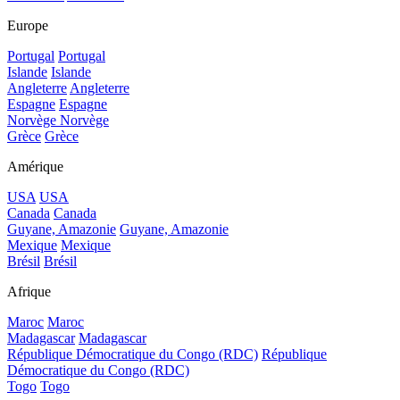
Europe
Portugal
Portugal
Islande
Islande
Angleterre
Angleterre
Espagne
Espagne
Norvège
Norvège
Grèce
Grèce
Amérique
USA
USA
Canada
Canada
Guyane, Amazonie
Guyane, Amazonie
Mexique
Mexique
Brésil
Brésil
Afrique
Maroc
Maroc
Madagascar
Madagascar
République Démocratique du Congo (RDC)
République
Démocratique du Congo (RDC)
Togo
Togo