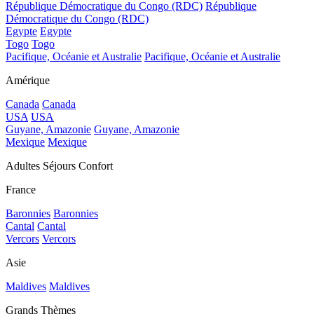
République Démocratique du Congo (RDC)
République
Démocratique du Congo (RDC)
Egypte
Egypte
Togo
Togo
Pacifique, Océanie et Australie
Pacifique, Océanie et Australie
Amérique
Canada
Canada
USA
USA
Guyane, Amazonie
Guyane, Amazonie
Mexique
Mexique
Adultes Séjours Confort
France
Baronnies
Baronnies
Cantal
Cantal
Vercors
Vercors
Asie
Maldives
Maldives
Grands Thèmes