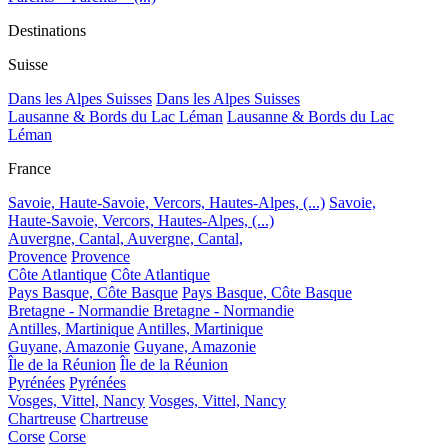
Destinations
Suisse
Dans les Alpes Suisses
Dans les Alpes Suisses
Lausanne & Bords du Lac Léman
Lausanne & Bords du Lac
Léman
France
Savoie, Haute-Savoie, Vercors, Hautes-Alpes, (...)
Savoie,
Haute-Savoie, Vercors, Hautes-Alpes, (...)
Auvergne, Cantal,
Auvergne, Cantal,
Provence
Provence
Côte Atlantique
Côte Atlantique
Pays Basque, Côte Basque
Pays Basque, Côte Basque
Bretagne - Normandie
Bretagne - Normandie
Antilles, Martinique
Antilles, Martinique
Guyane, Amazonie
Guyane, Amazonie
Île de la Réunion
Île de la Réunion
Pyrénées
Pyrénées
Vosges, Vittel, Nancy
Vosges, Vittel, Nancy
Chartreuse
Chartreuse
Corse
Corse