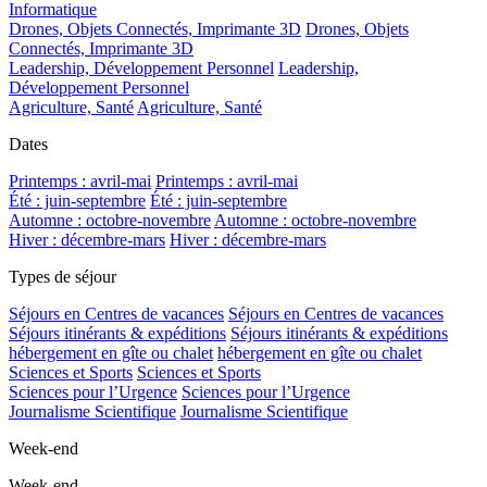
Informatique
Drones, Objets Connectés, Imprimante 3D
Drones, Objets
Connectés, Imprimante 3D
Leadership, Développement Personnel
Leadership,
Développement Personnel
Agriculture, Santé
Agriculture, Santé
Dates
Printemps : avril-mai
Printemps : avril-mai
Été : juin-septembre
Été : juin-septembre
Automne : octobre-novembre
Automne : octobre-novembre
Hiver : décembre-mars
Hiver : décembre-mars
Types de séjour
Séjours en Centres de vacances
Séjours en Centres de vacances
Séjours itinérants & expéditions
Séjours itinérants & expéditions
hébergement en gîte ou chalet
hébergement en gîte ou chalet
Sciences et Sports
Sciences et Sports
Sciences pour l’Urgence
Sciences pour l’Urgence
Journalisme Scientifique
Journalisme Scientifique
Week-end
Week-end