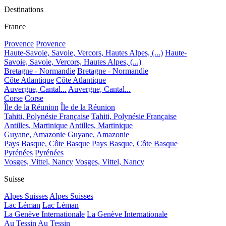
Destinations
France
Provence
Provence
Haute-Savoie, Savoie, Vercors, Hautes Alpes, (...)
Haute-
Savoie, Savoie, Vercors, Hautes Alpes, (...)
Bretagne - Normandie
Bretagne - Normandie
Côte Atlantique
Côte Atlantique
Auvergne, Cantal...
Auvergne, Cantal...
Corse
Corse
Île de la Réunion
Île de la Réunion
Tahiti, Polynésie Française
Tahiti, Polynésie Française
Antilles, Martinique
Antilles, Martinique
Guyane, Amazonie
Guyane, Amazonie
Pays Basque, Côte Basque
Pays Basque, Côte Basque
Pyrénées
Pyrénées
Vosges, Vittel, Nancy
Vosges, Vittel, Nancy
Suisse
Alpes Suisses
Alpes Suisses
Lac Léman
Lac Léman
La Genève Internationale
La Genève Internationale
Au Tessin
Au Tessin