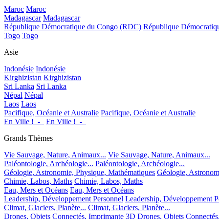
Maroc
Maroc
Madagascar
Madagascar
République Démocratique du Congo (RDC)
République Démocrati
Togo
Togo
Asie
Indonésie
Indonésie
Kirghizistan
Kirghizistan
Sri Lanka
Sri Lanka
Népal
Népal
Laos
Laos
Pacifique, Océanie et Australie
Pacifique, Océanie et Australie
En Ville !_-_
En Ville !_-_
Grands Thèmes
Vie Sauvage, Nature, Animaux...
Vie Sauvage, Nature, Animaux...
Paléontologie, Archéologie...
Paléontologie, Archéologie...
Géologie, Astronomie, Physique, Mathématiques
Géologie, Astronom
Chimie, Labos, Maths
Chimie, Labos, Maths
Eau, Mers et Océans
Eau, Mers et Océans
Leadership, Développement Personnel
Leadership, Développement P
Climat, Glaciers, Planète...
Climat, Glaciers, Planète...
Drones, Objets Connectés, Imprimante 3D
Drones, Objets Connectés