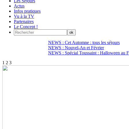
Les Séjours
Actus
Infos pratiques
Vu à la TV
Partenaires
Le Concept !
NEWS : Cet Automne : tous les séjours
NEWS : Nouvel-An et Février
NEWS : Spécial Toussaint : Halloween au Fi
1
2
3