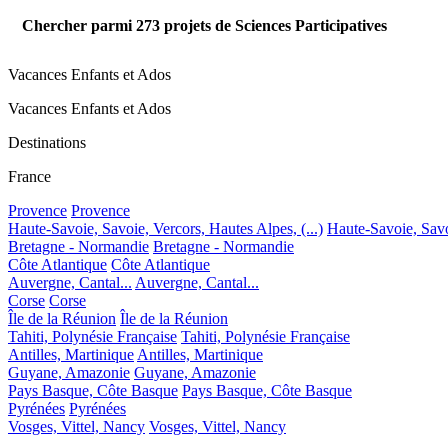
Chercher parmi
273
projets de Sciences Participatives
Vacances Enfants et Ados
Vacances Enfants et Ados
Destinations
France
Provence
Provence
Haute-Savoie, Savoie, Vercors, Hautes Alpes, (...)
Haute-Savoie, Savoi
Bretagne - Normandie
Bretagne - Normandie
Côte Atlantique
Côte Atlantique
Auvergne, Cantal...
Auvergne, Cantal...
Corse
Corse
Île de la Réunion
Île de la Réunion
Tahiti, Polynésie Française
Tahiti, Polynésie Française
Antilles, Martinique
Antilles, Martinique
Guyane, Amazonie
Guyane, Amazonie
Pays Basque, Côte Basque
Pays Basque, Côte Basque
Pyrénées
Pyrénées
Vosges, Vittel, Nancy
Vosges, Vittel, Nancy