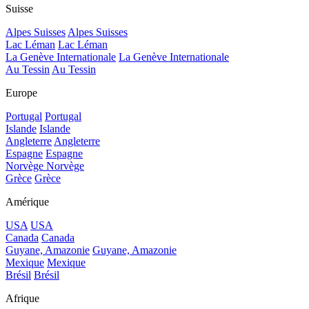
Suisse
Alpes Suisses
Alpes Suisses
Lac Léman
Lac Léman
La Genève Internationale
La Genève Internationale
Au Tessin
Au Tessin
Europe
Portugal
Portugal
Islande
Islande
Angleterre
Angleterre
Espagne
Espagne
Norvège
Norvège
Grèce
Grèce
Amérique
USA
USA
Canada
Canada
Guyane, Amazonie
Guyane, Amazonie
Mexique
Mexique
Brésil
Brésil
Afrique