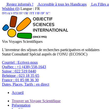
Restez informés !
Accessible à tous les Handicaps
Les Filles a
Wishlist (
0
)
Langue : FR
Vos Voyages Scientifiques
L’inventeur des séjours de recherches participatives et solidaires
Statut Consultatif Spécial auprès de l’ONU (ECOSOC)
Courriel :
Ecrivez-nous
Québec :
+1 (438) 558-1643
Suisse :
022 519 0440
Belgique :
023 18 35 65
France :
01 85 08 36 30
Dates, Places, Tarifs :
en direct
Accueil
Trouver un Voyage Scientifique
Présentation