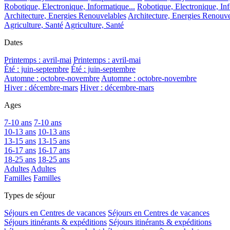
Robotique, Electronique, Informatique...
Robotique, Electronique, Inf
Architecture, Energies Renouvelables
Architecture, Energies Renouve
Agriculture, Santé
Agriculture, Santé
Dates
Printemps : avril-mai
Printemps : avril-mai
Été : juin-septembre
Été : juin-septembre
Automne : octobre-novembre
Automne : octobre-novembre
Hiver : décembre-mars
Hiver : décembre-mars
Ages
7-10 ans
7-10 ans
10-13 ans
10-13 ans
13-15 ans
13-15 ans
16-17 ans
16-17 ans
18-25 ans
18-25 ans
Adultes
Adultes
Familles
Familles
Types de séjour
Séjours en Centres de vacances
Séjours en Centres de vacances
Séjours itinérants & expéditions
Séjours itinérants & expéditions