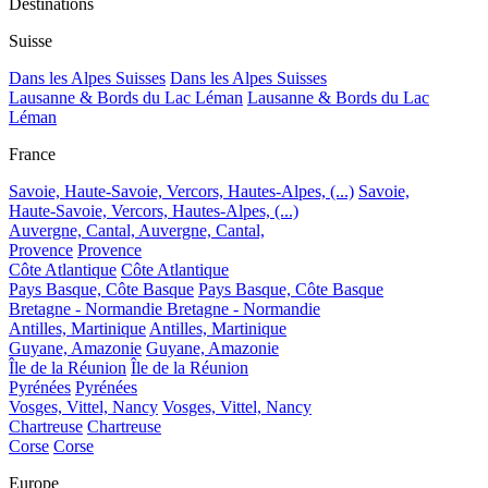
Destinations
Suisse
Dans les Alpes Suisses
Dans les Alpes Suisses
Lausanne & Bords du Lac Léman
Lausanne & Bords du Lac
Léman
France
Savoie, Haute-Savoie, Vercors, Hautes-Alpes, (...)
Savoie,
Haute-Savoie, Vercors, Hautes-Alpes, (...)
Auvergne, Cantal,
Auvergne, Cantal,
Provence
Provence
Côte Atlantique
Côte Atlantique
Pays Basque, Côte Basque
Pays Basque, Côte Basque
Bretagne - Normandie
Bretagne - Normandie
Antilles, Martinique
Antilles, Martinique
Guyane, Amazonie
Guyane, Amazonie
Île de la Réunion
Île de la Réunion
Pyrénées
Pyrénées
Vosges, Vittel, Nancy
Vosges, Vittel, Nancy
Chartreuse
Chartreuse
Corse
Corse
Europe