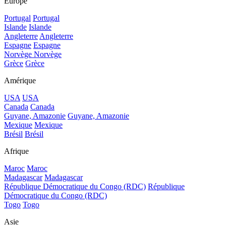
Europe
Portugal
Portugal
Islande
Islande
Angleterre
Angleterre
Espagne
Espagne
Norvège
Norvège
Grèce
Grèce
Amérique
USA
USA
Canada
Canada
Guyane, Amazonie
Guyane, Amazonie
Mexique
Mexique
Brésil
Brésil
Afrique
Maroc
Maroc
Madagascar
Madagascar
République Démocratique du Congo (RDC)
République
Démocratique du Congo (RDC)
Togo
Togo
Asie