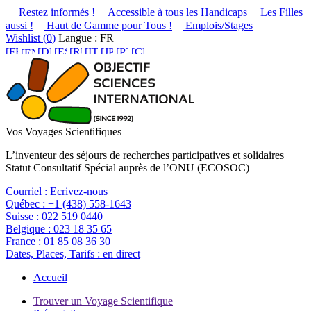
Restez informés !
Accessible à tous les Handicaps
Les Filles
aussi !
Haut de Gamme pour Tous !
Emplois/Stages
Wishlist (
0
)
Langue : FR
Vos Voyages Scientifiques
L’inventeur des séjours de recherches participatives et solidaires
Statut Consultatif Spécial auprès de l’ONU (ECOSOC)
Courriel :
Ecrivez-nous
Québec :
+1 (438) 558-1643
Suisse :
022 519 0440
Belgique :
023 18 35 65
France :
01 85 08 36 30
Dates, Places, Tarifs :
en direct
Accueil
Trouver un Voyage Scientifique