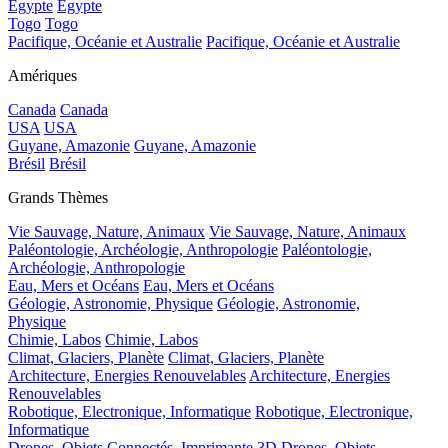
Egypte
Egypte
Togo
Togo
Pacifique, Océanie et Australie
Pacifique, Océanie et Australie
Amériques
Canada
Canada
USA
USA
Guyane, Amazonie
Guyane, Amazonie
Brésil
Brésil
Grands Thèmes
Vie Sauvage, Nature, Animaux
Vie Sauvage, Nature, Animaux
Paléontologie, Archéologie, Anthropologie
Paléontologie,
Archéologie, Anthropologie
Eau, Mers et Océans
Eau, Mers et Océans
Géologie, Astronomie, Physique
Géologie, Astronomie,
Physique
Chimie, Labos
Chimie, Labos
Climat, Glaciers, Planète
Climat, Glaciers, Planète
Architecture, Energies Renouvelables
Architecture, Energies
Renouvelables
Robotique, Electronique, Informatique
Robotique, Electronique,
Informatique
Drones, Objets Connectés, Imprimante 3D
Drones, Objets