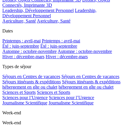
Connectés, Imprimante 3D
Leadership, Développement Personnel
Leadership,
Développement Personnel
Agriculture, Santé
Agriculture, Santé
Dates
Printemps : avril-mai
Printemps : avril-mai
Été : juin-septembre
Été : juin-septembre
Automne : octobre-novembre
Automne : octobre-novembre
Hiver : décembre-mars
Hiver : décembre-mars
Types de séjour
Séjours en Centres de vacances
Séjours en Centres de vacances
Séjours itinérants & expéditions
Séjours itinérants & expéditions
hébergement en gîte ou chalet
hébergement en gîte ou chalet
Sciences et Sports
Sciences et Sports
Sciences pour l’Urgence
Sciences pour l’Urgence
Journalisme Scientifique
Journalisme Scientifique
Week-end
Week-end