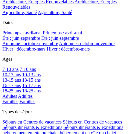
Architecture, Energies Renouvelables
Architecture, Energies
Renouvelables
Agriculture, Santé
Agriculture, Santé
Dates
Printemps : avril-mai
Printemps : avril-mai
Été : juin-septembre
Été : juin-septembre
Automne : octobre-novembre
Automne : octobre-novembre
Hiver : décembre-mars
Hiver : décembre-mars
Ages
7-10 ans
7-10 ans
10-13 ans
10-13 ans
13-15 ans
13-15 ans
16-17 ans
16-17 ans
18-25 ans
18-25 ans
Adultes
Adultes
Familles
Familles
Types de séjour
Séjours en Centres de vacances
Séjours en Centres de vacances
Séjours itinérants & expéditions
Séjours itinérants & expéditions
hébergement en gîte ou chalet
hébergement en gîte ou chalet