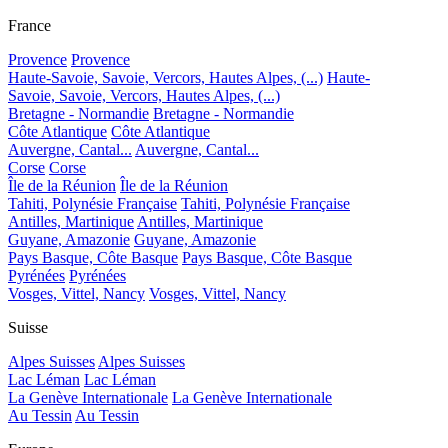
France
Provence
Provence
Haute-Savoie, Savoie, Vercors, Hautes Alpes, (...)
Haute-
Savoie, Savoie, Vercors, Hautes Alpes, (...)
Bretagne - Normandie
Bretagne - Normandie
Côte Atlantique
Côte Atlantique
Auvergne, Cantal...
Auvergne, Cantal...
Corse
Corse
Île de la Réunion
Île de la Réunion
Tahiti, Polynésie Française
Tahiti, Polynésie Française
Antilles, Martinique
Antilles, Martinique
Guyane, Amazonie
Guyane, Amazonie
Pays Basque, Côte Basque
Pays Basque, Côte Basque
Pyrénées
Pyrénées
Vosges, Vittel, Nancy
Vosges, Vittel, Nancy
Suisse
Alpes Suisses
Alpes Suisses
Lac Léman
Lac Léman
La Genève Internationale
La Genève Internationale
Au Tessin
Au Tessin