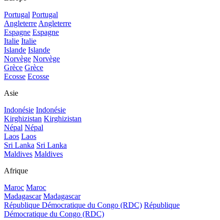
Portugal
Portugal
Angleterre
Angleterre
Espagne
Espagne
Italie
Italie
Islande
Islande
Norvège
Norvège
Grèce
Grèce
Ecosse
Ecosse
Asie
Indonésie
Indonésie
Kirghizistan
Kirghizistan
Népal
Népal
Laos
Laos
Sri Lanka
Sri Lanka
Maldives
Maldives
Afrique
Maroc
Maroc
Madagascar
Madagascar
République Démocratique du Congo (RDC)
République
Démocratique du Congo (RDC)