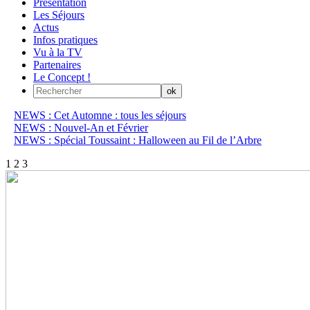
Présentation
Les Séjours
Actus
Infos pratiques
Vu à la TV
Partenaires
Le Concept !
NEWS : Cet Automne : tous les séjours
NEWS : Nouvel-An et Février
NEWS : Spécial Toussaint : Halloween au Fil de l’Arbre
1
2
3