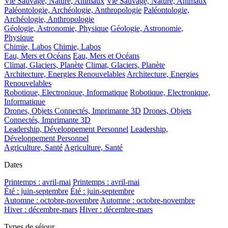
Vie Sauvage, Nature, Animaux
Vie Sauvage, Nature, Animaux
Paléontologie, Archéologie, Anthropologie
Paléontologie,
Archéologie, Anthropologie
Géologie, Astronomie, Physique
Géologie, Astronomie,
Physique
Chimie, Labos
Chimie, Labos
Eau, Mers et Océans
Eau, Mers et Océans
Climat, Glaciers, Planète
Climat, Glaciers, Planète
Architecture, Energies Renouvelables
Architecture, Energies
Renouvelables
Robotique, Electronique, Informatique
Robotique, Electronique,
Informatique
Drones, Objets Connectés, Imprimante 3D
Drones, Objets
Connectés, Imprimante 3D
Leadership, Développement Personnel
Leadership,
Développement Personnel
Agriculture, Santé
Agriculture, Santé
Dates
Printemps : avril-mai
Printemps : avril-mai
Été : juin-septembre
Été : juin-septembre
Automne : octobre-novembre
Automne : octobre-novembre
Hiver : décembre-mars
Hiver : décembre-mars
Types de séjour