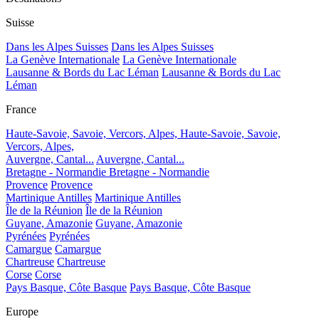
Suisse
Dans les Alpes Suisses
Dans les Alpes Suisses
La Genève Internationale
La Genève Internationale
Lausanne & Bords du Lac Léman
Lausanne & Bords du Lac
Léman
France
Haute-Savoie, Savoie, Vercors, Alpes,
Haute-Savoie, Savoie,
Vercors, Alpes,
Auvergne, Cantal...
Auvergne, Cantal...
Bretagne - Normandie
Bretagne - Normandie
Provence
Provence
Martinique Antilles
Martinique Antilles
Île de la Réunion
Île de la Réunion
Guyane, Amazonie
Guyane, Amazonie
Pyrénées
Pyrénées
Camargue
Camargue
Chartreuse
Chartreuse
Corse
Corse
Pays Basque, Côte Basque
Pays Basque, Côte Basque
Europe