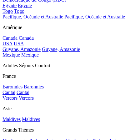
Egypte
Egypte
Togo
Togo
Pacifique, Océanie et Australie
Pacifique, Océanie et Australie
Amérique
Canada
Canada
USA
USA
Guyane, Amazonie
Guyane, Amazonie
Mexique
Mexique
Adultes Séjours Confort
France
Baronnies
Baronnies
Cantal
Cantal
Vercors
Vercors
Asie
Maldives
Maldives
Grands Thèmes