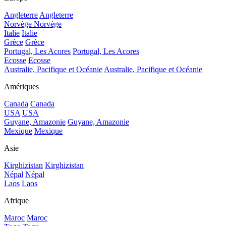
Angleterre
Angleterre
Norvège
Norvège
Italie
Italie
Grèce
Grèce
Portugal, Les Acores
Portugal, Les Acores
Ecosse
Ecosse
Australie, Pacifique et Océanie
Australie, Pacifique et Océanie
Amériques
Canada
Canada
USA
USA
Guyane, Amazonie
Guyane, Amazonie
Mexique
Mexique
Asie
Kirghizistan
Kirghizistan
Népal
Népal
Laos
Laos
Afrique
Maroc
Maroc