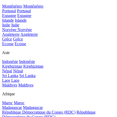
Monténégro
Monténégro
Portugal
Portugal
Espagne
Espagne
Islande
Islande
Italie
Italie
Norvège
Norvège
Angleterre
Angleterre
Grèce
Grèce
Ecosse
Ecosse
Asie
Indonésie
Indonésie
Kirghizistan
Kirghizistan
Népal
Népal
Sri Lanka
Sri Lanka
Laos
Laos
Maldives
Maldives
Afrique
Maroc
Maroc
Madagascar
Madagascar
République Démocratique du Congo (RDC)
République
Démocratique du Congo (RDC)