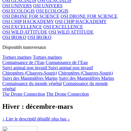
OSI GLACIALIS
OSI GLACIALIS
OSI UNIVERS
OSI UNIVERS
OSI ECOLOGIS
OSI ECOLOGIS
OSI DRONE FOR SCIENCE
OSI DRONE FOR SCIENCE
OSI CHIP HACKADEMY
OSI CHIP HACKADEMY
OSI EXCELLENCE
OSI EXCELLENCE
OSI WILD ATTITUDE
OSI WILD ATTITUDE
OSI IROKO
OSI IROKO
Dispositifs transversaux
Tortues marines
Tortues marines
Connaissance de l’Eau
Connaissance de l’Eau
Suivi animal non invasif
Suivi animal non invasif
Chiroptères (Chauves-Souris)
Chiroptères (Chauves-Souris)
Suivi des Mammifères Marins
Suivi des Mammifères Marins
Connaissance du monde végétal
Connaissance du monde
végétal
The Drone Connection
The Drone Connection
Hiver : décembre-mars
↓ Lire le descriptif détaillé plus bas ↓