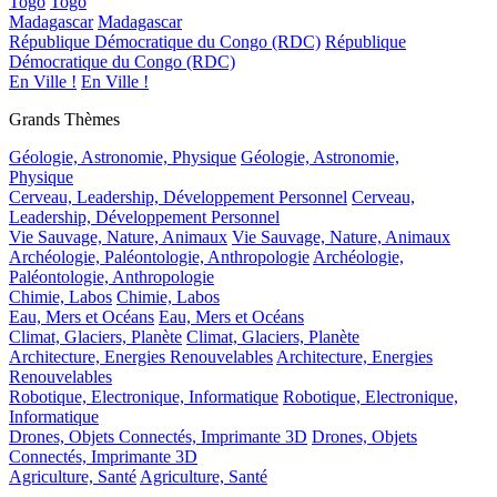
Togo
Togo
Madagascar
Madagascar
République Démocratique du Congo (RDC)
République
Démocratique du Congo (RDC)
En Ville !
En Ville !
Grands Thèmes
Géologie, Astronomie, Physique
Géologie, Astronomie,
Physique
Cerveau, Leadership, Développement Personnel
Cerveau,
Leadership, Développement Personnel
Vie Sauvage, Nature, Animaux
Vie Sauvage, Nature, Animaux
Archéologie, Paléontologie, Anthropologie
Archéologie,
Paléontologie, Anthropologie
Chimie, Labos
Chimie, Labos
Eau, Mers et Océans
Eau, Mers et Océans
Climat, Glaciers, Planète
Climat, Glaciers, Planète
Architecture, Energies Renouvelables
Architecture, Energies
Renouvelables
Robotique, Electronique, Informatique
Robotique, Electronique,
Informatique
Drones, Objets Connectés, Imprimante 3D
Drones, Objets
Connectés, Imprimante 3D
Agriculture, Santé
Agriculture, Santé