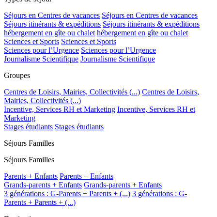
Séjours en Centres de vacances
Séjours en Centres de vacances
Séjours itinérants & expéditions
Séjours itinérants & expéditions
hébergement en gîte ou chalet
hébergement en gîte ou chalet
Sciences et Sports
Sciences et Sports
Sciences pour l’Urgence
Sciences pour l’Urgence
Journalisme Scientifique
Journalisme Scientifique
Groupes
Centres de Loisirs, Mairies, Collectivités (...)
Centres de Loisirs,
Mairies, Collectivités (...)
Incentive, Services RH et Marketing
Incentive, Services RH et
Marketing
Stages étudiants
Stages étudiants
Séjours Familles
Séjours Familles
Parents + Enfants
Parents + Enfants
Grands-parents + Enfants
Grands-parents + Enfants
3 générations : G-Parents + Parents + (...)
3 générations : G-
Parents + Parents + (...)