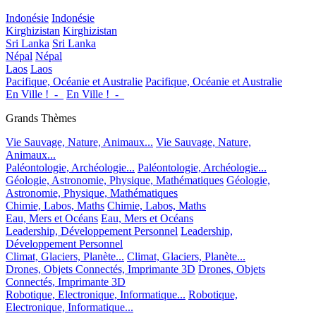
Indonésie
Indonésie
Kirghizistan
Kirghizistan
Sri Lanka
Sri Lanka
Népal
Népal
Laos
Laos
Pacifique, Océanie et Australie
Pacifique, Océanie et Australie
En Ville !_-_
En Ville !_-_
Grands Thèmes
Vie Sauvage, Nature, Animaux...
Vie Sauvage, Nature,
Animaux...
Paléontologie, Archéologie...
Paléontologie, Archéologie...
Géologie, Astronomie, Physique, Mathématiques
Géologie,
Astronomie, Physique, Mathématiques
Chimie, Labos, Maths
Chimie, Labos, Maths
Eau, Mers et Océans
Eau, Mers et Océans
Leadership, Développement Personnel
Leadership,
Développement Personnel
Climat, Glaciers, Planète...
Climat, Glaciers, Planète...
Drones, Objets Connectés, Imprimante 3D
Drones, Objets
Connectés, Imprimante 3D
Robotique, Electronique, Informatique...
Robotique,
Electronique, Informatique...