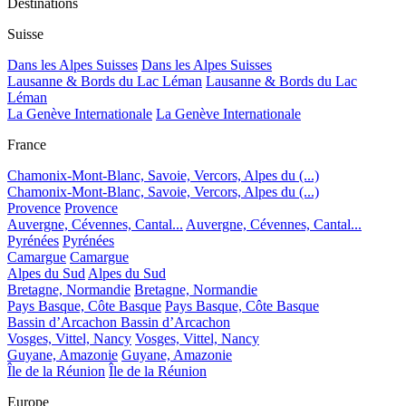
Destinations
Suisse
Dans les Alpes Suisses
Dans les Alpes Suisses
Lausanne & Bords du Lac Léman
Lausanne & Bords du Lac
Léman
La Genève Internationale
La Genève Internationale
France
Chamonix-Mont-Blanc, Savoie, Vercors, Alpes du (...)
Chamonix-Mont-Blanc, Savoie, Vercors, Alpes du (...)
Provence
Provence
Auvergne, Cévennes, Cantal...
Auvergne, Cévennes, Cantal...
Pyrénées
Pyrénées
Camargue
Camargue
Alpes du Sud
Alpes du Sud
Bretagne, Normandie
Bretagne, Normandie
Pays Basque, Côte Basque
Pays Basque, Côte Basque
Bassin d’Arcachon
Bassin d’Arcachon
Vosges, Vittel, Nancy
Vosges, Vittel, Nancy
Guyane, Amazonie
Guyane, Amazonie
Île de la Réunion
Île de la Réunion
Europe