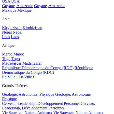
USA
USA
Guyane, Amazonie
Guyane, Amazonie
Mexique
Mexique
Asie
Kirghizistan
Kirghizistan
Népal
Népal
Laos
Laos
Afrique
Maroc
Maroc
Togo
Togo
Madagascar
Madagascar
République Démocratique du Congo (RDC)
République
Démocratique du Congo (RDC)
En Ville !
En Ville !
Grands Thèmes
Géologie, Astronomie, Physique
Géologie, Astronomie,
Physique
Cerveau, Leadership, Développement Personnel
Cerveau,
Leadership, Développement Personnel
Vie Sauvage, Nature, Animaux
Vie Sauvage, Nature, Animaux