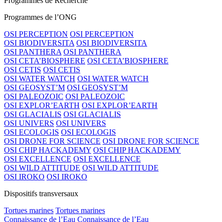
Programmes de Recherche
Programmes de l’ONG
OSI PERCEPTION
OSI PERCEPTION
OSI BIODIVERSITA
OSI BIODIVERSITA
OSI PANTHERA
OSI PANTHERA
OSI CETA’BIOSPHERE
OSI CETA’BIOSPHERE
OSI CETIS
OSI CETIS
OSI WATER WATCH
OSI WATER WATCH
OSI GEOSYST’M
OSI GEOSYST’M
OSI PALEOZOIC
OSI PALEOZOIC
OSI EXPLOR’EARTH
OSI EXPLOR’EARTH
OSI GLACIALIS
OSI GLACIALIS
OSI UNIVERS
OSI UNIVERS
OSI ECOLOGIS
OSI ECOLOGIS
OSI DRONE FOR SCIENCE
OSI DRONE FOR SCIENCE
OSI CHIP HACKADEMY
OSI CHIP HACKADEMY
OSI EXCELLENCE
OSI EXCELLENCE
OSI WILD ATTITUDE
OSI WILD ATTITUDE
OSI IROKO
OSI IROKO
Dispositifs transversaux
Tortues marines
Tortues marines
Connaissance de l’Eau
Connaissance de l’Eau