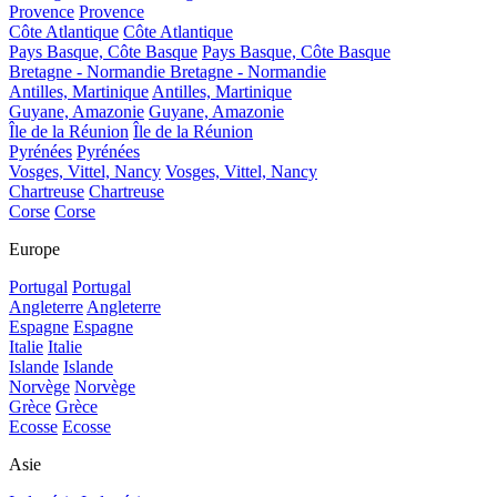
Provence
Provence
Côte Atlantique
Côte Atlantique
Pays Basque, Côte Basque
Pays Basque, Côte Basque
Bretagne - Normandie
Bretagne - Normandie
Antilles, Martinique
Antilles, Martinique
Guyane, Amazonie
Guyane, Amazonie
Île de la Réunion
Île de la Réunion
Pyrénées
Pyrénées
Vosges, Vittel, Nancy
Vosges, Vittel, Nancy
Chartreuse
Chartreuse
Corse
Corse
Europe
Portugal
Portugal
Angleterre
Angleterre
Espagne
Espagne
Italie
Italie
Islande
Islande
Norvège
Norvège
Grèce
Grèce
Ecosse
Ecosse
Asie