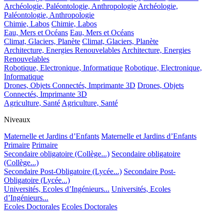
Archéologie, Paléontologie, Anthropologie
Archéologie,
Paléontologie, Anthropologie
Chimie, Labos
Chimie, Labos
Eau, Mers et Océans
Eau, Mers et Océans
Climat, Glaciers, Planète
Climat, Glaciers, Planète
Architecture, Energies Renouvelables
Architecture, Energies
Renouvelables
Robotique, Electronique, Informatique
Robotique, Electronique,
Informatique
Drones, Objets Connectés, Imprimante 3D
Drones, Objets
Connectés, Imprimante 3D
Agriculture, Santé
Agriculture, Santé
Niveaux
Maternelle et Jardins d’Enfants
Maternelle et Jardins d’Enfants
Primaire
Primaire
Secondaire obligatoire (Collège...)
Secondaire obligatoire
(Collège...)
Secondaire Post-Obligatoire (Lycée...)
Secondaire Post-
Obligatoire (Lycée...)
Universités, Ecoles d’Ingénieurs...
Universités, Ecoles
d’Ingénieurs...
Ecoles Doctorales
Ecoles Doctorales