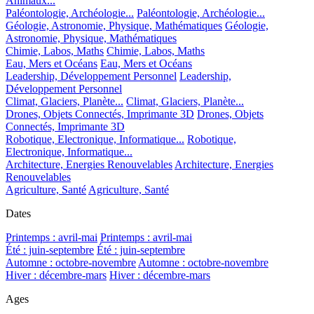
Animaux...
Paléontologie, Archéologie...
Paléontologie, Archéologie...
Géologie, Astronomie, Physique, Mathématiques
Géologie,
Astronomie, Physique, Mathématiques
Chimie, Labos, Maths
Chimie, Labos, Maths
Eau, Mers et Océans
Eau, Mers et Océans
Leadership, Développement Personnel
Leadership,
Développement Personnel
Climat, Glaciers, Planète...
Climat, Glaciers, Planète...
Drones, Objets Connectés, Imprimante 3D
Drones, Objets
Connectés, Imprimante 3D
Robotique, Electronique, Informatique...
Robotique,
Electronique, Informatique...
Architecture, Energies Renouvelables
Architecture, Energies
Renouvelables
Agriculture, Santé
Agriculture, Santé
Dates
Printemps : avril-mai
Printemps : avril-mai
Été : juin-septembre
Été : juin-septembre
Automne : octobre-novembre
Automne : octobre-novembre
Hiver : décembre-mars
Hiver : décembre-mars
Ages