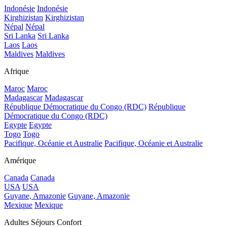
Indonésie
Indonésie
Kirghizistan
Kirghizistan
Népal
Népal
Sri Lanka
Sri Lanka
Laos
Laos
Maldives
Maldives
Afrique
Maroc
Maroc
Madagascar
Madagascar
République Démocratique du Congo (RDC)
République
Démocratique du Congo (RDC)
Egypte
Egypte
Togo
Togo
Pacifique, Océanie et Australie
Pacifique, Océanie et Australie
Amérique
Canada
Canada
USA
USA
Guyane, Amazonie
Guyane, Amazonie
Mexique
Mexique
Adultes Séjours Confort