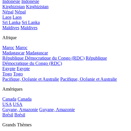
Indonésie
Indonésie
Kirghizistan
Kirghizistan
Népal
Népal
Laos
Laos
Sri Lanka
Sri Lanka
Maldives
Maldives
Afrique
Maroc
Maroc
Madagascar
Madagascar
République Démocratique du Congo (RDC)
République
Démocratique du Congo (RDC)
Egypte
Egypte
Togo
Togo
Pacifique, Océanie et Australie
Pacifique, Océanie et Australie
Amériques
Canada
Canada
USA
USA
Guyane, Amazonie
Guyane, Amazonie
Brésil
Brésil
Grands Thèmes