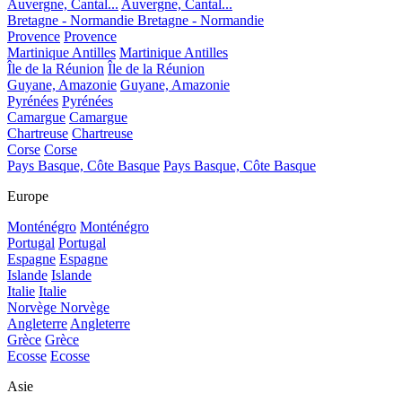
Auvergne, Cantal...
Auvergne, Cantal...
Bretagne - Normandie
Bretagne - Normandie
Provence
Provence
Martinique Antilles
Martinique Antilles
Île de la Réunion
Île de la Réunion
Guyane, Amazonie
Guyane, Amazonie
Pyrénées
Pyrénées
Camargue
Camargue
Chartreuse
Chartreuse
Corse
Corse
Pays Basque, Côte Basque
Pays Basque, Côte Basque
Europe
Monténégro
Monténégro
Portugal
Portugal
Espagne
Espagne
Islande
Islande
Italie
Italie
Norvège
Norvège
Angleterre
Angleterre
Grèce
Grèce
Ecosse
Ecosse
Asie