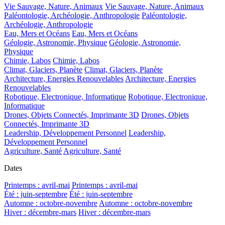
Vie Sauvage, Nature, Animaux
Vie Sauvage, Nature, Animaux
Paléontologie, Archéologie, Anthropologie
Paléontologie,
Archéologie, Anthropologie
Eau, Mers et Océans
Eau, Mers et Océans
Géologie, Astronomie, Physique
Géologie, Astronomie,
Physique
Chimie, Labos
Chimie, Labos
Climat, Glaciers, Planète
Climat, Glaciers, Planète
Architecture, Energies Renouvelables
Architecture, Energies
Renouvelables
Robotique, Electronique, Informatique
Robotique, Electronique,
Informatique
Drones, Objets Connectés, Imprimante 3D
Drones, Objets
Connectés, Imprimante 3D
Leadership, Développement Personnel
Leadership,
Développement Personnel
Agriculture, Santé
Agriculture, Santé
Dates
Printemps : avril-mai
Printemps : avril-mai
Été : juin-septembre
Été : juin-septembre
Automne : octobre-novembre
Automne : octobre-novembre
Hiver : décembre-mars
Hiver : décembre-mars