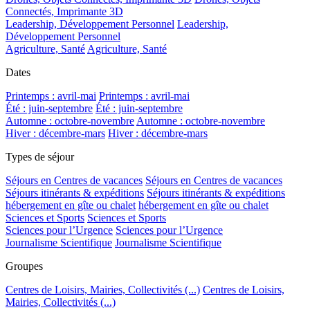
Connectés, Imprimante 3D
Leadership, Développement Personnel
Leadership,
Développement Personnel
Agriculture, Santé
Agriculture, Santé
Dates
Printemps : avril-mai
Printemps : avril-mai
Été : juin-septembre
Été : juin-septembre
Automne : octobre-novembre
Automne : octobre-novembre
Hiver : décembre-mars
Hiver : décembre-mars
Types de séjour
Séjours en Centres de vacances
Séjours en Centres de vacances
Séjours itinérants & expéditions
Séjours itinérants & expéditions
hébergement en gîte ou chalet
hébergement en gîte ou chalet
Sciences et Sports
Sciences et Sports
Sciences pour l’Urgence
Sciences pour l’Urgence
Journalisme Scientifique
Journalisme Scientifique
Groupes
Centres de Loisirs, Mairies, Collectivités (...)
Centres de Loisirs,
Mairies, Collectivités (...)