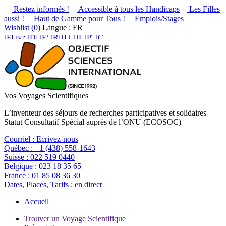
Restez informés !
Accessible à tous les Handicaps
Les Filles
aussi !
Haut de Gamme pour Tous !
Emplois/Stages
Wishlist (
0
)
Langue : FR
Vos Voyages Scientifiques
L’inventeur des séjours de recherches participatives et solidaires
Statut Consultatif Spécial auprès de l’ONU (ECOSOC)
Courriel :
Ecrivez-nous
Québec :
+1 (438) 558-1643
Suisse :
022 519 0440
Belgique :
023 18 35 65
France :
01 85 08 36 30
Dates, Places, Tarifs :
en direct
Accueil
Trouver un Voyage Scientifique