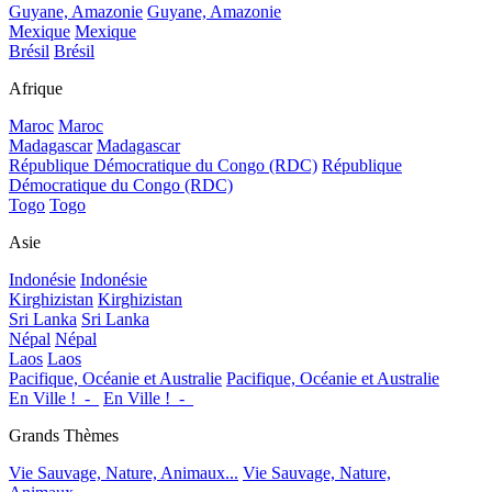
Guyane, Amazonie
Guyane, Amazonie
Mexique
Mexique
Brésil
Brésil
Afrique
Maroc
Maroc
Madagascar
Madagascar
République Démocratique du Congo (RDC)
République
Démocratique du Congo (RDC)
Togo
Togo
Asie
Indonésie
Indonésie
Kirghizistan
Kirghizistan
Sri Lanka
Sri Lanka
Népal
Népal
Laos
Laos
Pacifique, Océanie et Australie
Pacifique, Océanie et Australie
En Ville !_-_
En Ville !_-_
Grands Thèmes
Vie Sauvage, Nature, Animaux...
Vie Sauvage, Nature,