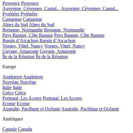
Provence
Provence
Auvergne, Cévennes, Cantal...
Auvergne, Cévennes, Cantal...
Pyrénées
Pyrénées
Camargue
Camargue
Alpes du Sud
Alpes du Sud
Bretagne, Normandie
Bretagne, Normandie
Pays Basque, Côte Basque
Pays Basque, Côte Basque
Bassin d’Arcachon
Bassin d’Arcachon
Vosges, Vittel, Nancy
Vosges, Vittel, Nancy
Guyane, Amazonie
Guyane, Amazonie
Île de la Réunion
Île de la Réunion
Europe
Angleterre
Angleterre
Norvège
Norvège
Italie
Italie
Grèce
Grèce
Portugal, Les Acores
Portugal, Les Acores
Ecosse
Ecosse
Australie, Pacifique et Océanie
Australie, Pacifique et Océanie
Amériques
Canada
Canada