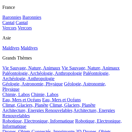
France
Baronnies
Baronnies
Cantal
Cantal
Vercors
Vercors
Asie
Maldives
Maldives
Grands Thèmes
Vie Sauvage, Nature, Animaux
Vie Sauvage, Nature, Animaux
Paléontologie, Archéologie, Anthropologie
Paléontologie,
Archéologie, Anthropologie
Géologie, Astronomie, Physique
Géologie, Astronomie,
Physique
Chimie, Labos
Chimie, Labos
Eau, Mers et Océans
Eau, Mers et Océans
Climat, Glaciers, Planète
Climat, Glaciers, Planète
Architecture, Energies Renouvelables
Architecture, Energies
Renouvelables
Robotique, Electronique, Informatique
Robotique, Electronique,
Informatique
Drones, Objets Connectés, Imprimante 3D
Drones, Objets