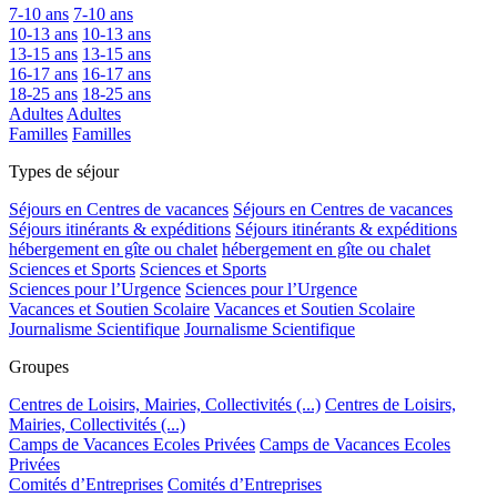
7-10 ans
7-10 ans
10-13 ans
10-13 ans
13-15 ans
13-15 ans
16-17 ans
16-17 ans
18-25 ans
18-25 ans
Adultes
Adultes
Familles
Familles
Types de séjour
Séjours en Centres de vacances
Séjours en Centres de vacances
Séjours itinérants & expéditions
Séjours itinérants & expéditions
hébergement en gîte ou chalet
hébergement en gîte ou chalet
Sciences et Sports
Sciences et Sports
Sciences pour l’Urgence
Sciences pour l’Urgence
Vacances et Soutien Scolaire
Vacances et Soutien Scolaire
Journalisme Scientifique
Journalisme Scientifique
Groupes
Centres de Loisirs, Mairies, Collectivités (...)
Centres de Loisirs,
Mairies, Collectivités (...)
Camps de Vacances Ecoles Privées
Camps de Vacances Ecoles
Privées
Comités d’Entreprises
Comités d’Entreprises