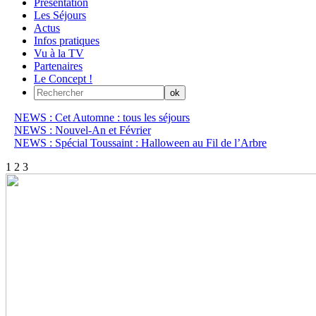
Présentation
Les Séjours
Actus
Infos pratiques
Vu à la TV
Partenaires
Le Concept !
NEWS : Cet Automne : tous les séjours
NEWS : Nouvel-An et Février
NEWS : Spécial Toussaint : Halloween au Fil de l’Arbre
1
2
3