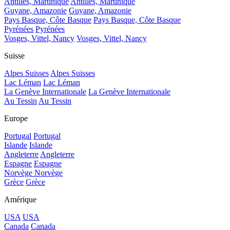
Antilles, Martinique
Antilles, Martinique
Guyane, Amazonie
Guyane, Amazonie
Pays Basque, Côte Basque
Pays Basque, Côte Basque
Pyrénées
Pyrénées
Vosges, Vittel, Nancy
Vosges, Vittel, Nancy
Suisse
Alpes Suisses
Alpes Suisses
Lac Léman
Lac Léman
La Genève Internationale
La Genève Internationale
Au Tessin
Au Tessin
Europe
Portugal
Portugal
Islande
Islande
Angleterre
Angleterre
Espagne
Espagne
Norvège
Norvège
Grèce
Grèce
Amérique
USA
USA
Canada
Canada