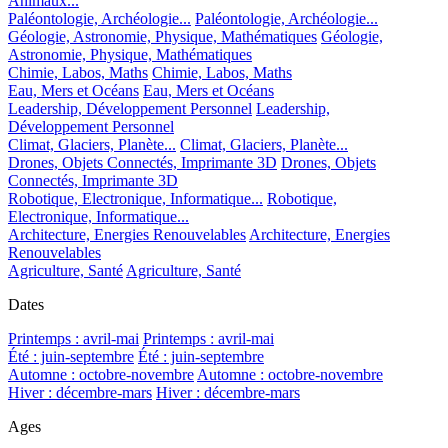
Animaux...
Paléontologie, Archéologie...
Paléontologie, Archéologie...
Géologie, Astronomie, Physique, Mathématiques
Géologie,
Astronomie, Physique, Mathématiques
Chimie, Labos, Maths
Chimie, Labos, Maths
Eau, Mers et Océans
Eau, Mers et Océans
Leadership, Développement Personnel
Leadership,
Développement Personnel
Climat, Glaciers, Planète...
Climat, Glaciers, Planète...
Drones, Objets Connectés, Imprimante 3D
Drones, Objets
Connectés, Imprimante 3D
Robotique, Electronique, Informatique...
Robotique,
Electronique, Informatique...
Architecture, Energies Renouvelables
Architecture, Energies
Renouvelables
Agriculture, Santé
Agriculture, Santé
Dates
Printemps : avril-mai
Printemps : avril-mai
Été : juin-septembre
Été : juin-septembre
Automne : octobre-novembre
Automne : octobre-novembre
Hiver : décembre-mars
Hiver : décembre-mars
Ages