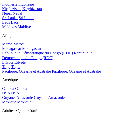
Indonésie
Indonésie
Kirghizistan
Kirghizistan
Népal
Népal
Sri Lanka
Sri Lanka
Laos
Laos
Maldives
Maldives
Afrique
Maroc
Maroc
Madagascar
Madagascar
République Démocratique du Congo (RDC)
République
Démocratique du Congo (RDC)
Egypte
Egypte
Togo
Togo
Pacifique, Océanie et Australie
Pacifique, Océanie et Australie
Amérique
Canada
Canada
USA
USA
Guyane, Amazonie
Guyane, Amazonie
Mexique
Mexique
Adultes Séjours Confort