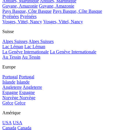
Antilles, Martinique
Antilles, Martinique
Guyane, Amazonie
Guyane, Amazonie
Pays Basque, Côte Basque
Pays Basque, Côte Basque
Pyrénées
Pyrénées
Vosges, Vittel, Nancy
Vosges, Vittel, Nancy
Suisse
Alpes Suisses
Alpes Suisses
Lac Léman
Lac Léman
La Genève Internationale
La Genève Internationale
Au Tessin
Au Tessin
Europe
Portugal
Portugal
Islande
Islande
Angleterre
Angleterre
Espagne
Espagne
Norvège
Norvège
Grèce
Grèce
Amérique
USA
USA
Canada
Canada