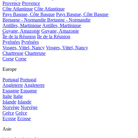
Provence
Provence
Côte Atlantique
Côte Atlantique
Pays Basque, Côte Basque
Pays Basque, Côte Basque
Bretagne - Normandie
Bretagne - Normandie
Antilles, Martinique
Antilles, Martinique
Guyane, Amazonie
Guyane, Amazonie
Île de la Réunion
Île de la Réunion
Pyrénées
Pyrénées
Vosges, Vittel, Nancy
Vosges, Vittel, Nancy
Chartreuse
Chartreuse
Corse
Corse
Europe
Portugal
Portugal
Angleterre
Angleterre
Espagne
Espagne
Italie
Italie
Islande
Islande
Norvège
Norvège
Grèce
Grèce
Ecosse
Ecosse
Asie