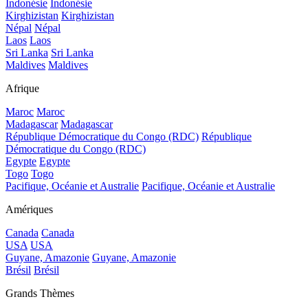
Indonésie
Indonésie
Kirghizistan
Kirghizistan
Népal
Népal
Laos
Laos
Sri Lanka
Sri Lanka
Maldives
Maldives
Afrique
Maroc
Maroc
Madagascar
Madagascar
République Démocratique du Congo (RDC)
République
Démocratique du Congo (RDC)
Egypte
Egypte
Togo
Togo
Pacifique, Océanie et Australie
Pacifique, Océanie et Australie
Amériques
Canada
Canada
USA
USA
Guyane, Amazonie
Guyane, Amazonie
Brésil
Brésil
Grands Thèmes