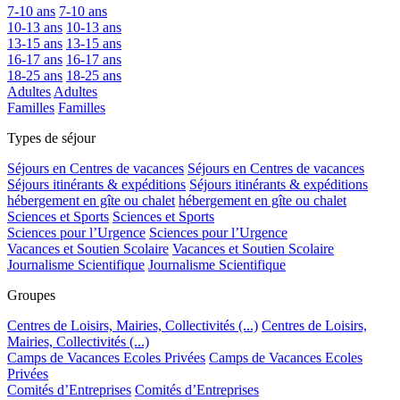
7-10 ans
7-10 ans
10-13 ans
10-13 ans
13-15 ans
13-15 ans
16-17 ans
16-17 ans
18-25 ans
18-25 ans
Adultes
Adultes
Familles
Familles
Types de séjour
Séjours en Centres de vacances
Séjours en Centres de vacances
Séjours itinérants & expéditions
Séjours itinérants & expéditions
hébergement en gîte ou chalet
hébergement en gîte ou chalet
Sciences et Sports
Sciences et Sports
Sciences pour l’Urgence
Sciences pour l’Urgence
Vacances et Soutien Scolaire
Vacances et Soutien Scolaire
Journalisme Scientifique
Journalisme Scientifique
Groupes
Centres de Loisirs, Mairies, Collectivités (...)
Centres de Loisirs,
Mairies, Collectivités (...)
Camps de Vacances Ecoles Privées
Camps de Vacances Ecoles
Privées
Comités d’Entreprises
Comités d’Entreprises