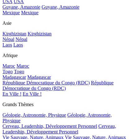
USA
USA
Guyane, Amazonie
Guyane, Amazonie
Mexique
Mexique
Asie
Kirghizistan
Kirghizistan
Népal
Népal
Laos
Laos
Afrique
Maroc
Maroc
Togo
Togo
Madagascar
Madagascar
République Démocratique du Congo (RDC)
République
Démocratique du Congo (RDC)
En Ville !
En Ville !
Grands Thèmes
Géologie, Astronomie, Physique
Géologie, Astronomie,
Physique
Cerveau, Leadership, Développement Personnel
Cerveau,
Leadership, Développement Personnel
Vie Sauvage, Nature, Animaux
Vie Sauvage, Nature, Animaux