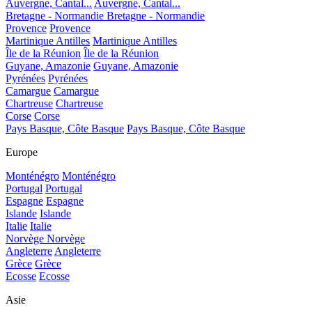
Auvergne, Cantal...
Auvergne, Cantal...
Bretagne - Normandie
Bretagne - Normandie
Provence
Provence
Martinique Antilles
Martinique Antilles
Île de la Réunion
Île de la Réunion
Guyane, Amazonie
Guyane, Amazonie
Pyrénées
Pyrénées
Camargue
Camargue
Chartreuse
Chartreuse
Corse
Corse
Pays Basque, Côte Basque
Pays Basque, Côte Basque
Europe
Monténégro
Monténégro
Portugal
Portugal
Espagne
Espagne
Islande
Islande
Italie
Italie
Norvège
Norvège
Angleterre
Angleterre
Grèce
Grèce
Ecosse
Ecosse
Asie