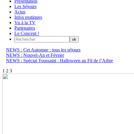
Présentation
Les Séjours
Actus
Infos pratiques
Vu à la TV
Partenaires
Le Concept !
NEWS : Cet Automne : tous les séjours
NEWS : Nouvel-An et Février
NEWS : Spécial Toussaint : Halloween au Fil de l’Arbre
1
2
3