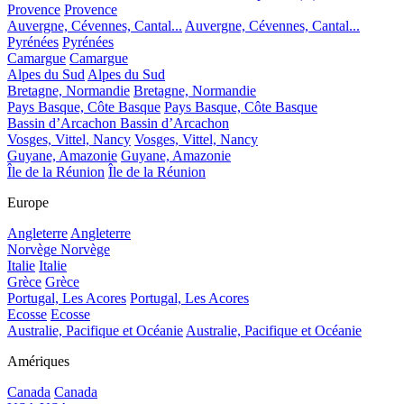
Provence
Provence
Auvergne, Cévennes, Cantal...
Auvergne, Cévennes, Cantal...
Pyrénées
Pyrénées
Camargue
Camargue
Alpes du Sud
Alpes du Sud
Bretagne, Normandie
Bretagne, Normandie
Pays Basque, Côte Basque
Pays Basque, Côte Basque
Bassin d’Arcachon
Bassin d’Arcachon
Vosges, Vittel, Nancy
Vosges, Vittel, Nancy
Guyane, Amazonie
Guyane, Amazonie
Île de la Réunion
Île de la Réunion
Europe
Angleterre
Angleterre
Norvège
Norvège
Italie
Italie
Grèce
Grèce
Portugal, Les Acores
Portugal, Les Acores
Ecosse
Ecosse
Australie, Pacifique et Océanie
Australie, Pacifique et Océanie
Amériques
Canada
Canada