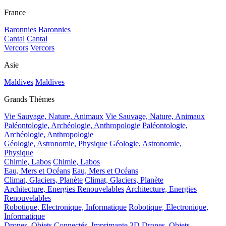
France
Baronnies
Baronnies
Cantal
Cantal
Vercors
Vercors
Asie
Maldives
Maldives
Grands Thèmes
Vie Sauvage, Nature, Animaux
Vie Sauvage, Nature, Animaux
Paléontologie, Archéologie, Anthropologie
Paléontologie,
Archéologie, Anthropologie
Géologie, Astronomie, Physique
Géologie, Astronomie,
Physique
Chimie, Labos
Chimie, Labos
Eau, Mers et Océans
Eau, Mers et Océans
Climat, Glaciers, Planète
Climat, Glaciers, Planète
Architecture, Energies Renouvelables
Architecture, Energies
Renouvelables
Robotique, Electronique, Informatique
Robotique, Electronique,
Informatique
Drones, Objets Connectés, Imprimante 3D
Drones, Objets