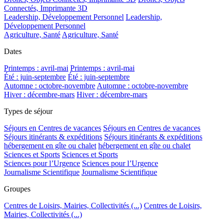
Connectés, Imprimante 3D
Leadership, Développement Personnel
Leadership,
Développement Personnel
Agriculture, Santé
Agriculture, Santé
Dates
Printemps : avril-mai
Printemps : avril-mai
Été : juin-septembre
Été : juin-septembre
Automne : octobre-novembre
Automne : octobre-novembre
Hiver : décembre-mars
Hiver : décembre-mars
Types de séjour
Séjours en Centres de vacances
Séjours en Centres de vacances
Séjours itinérants & expéditions
Séjours itinérants & expéditions
hébergement en gîte ou chalet
hébergement en gîte ou chalet
Sciences et Sports
Sciences et Sports
Sciences pour l’Urgence
Sciences pour l’Urgence
Journalisme Scientifique
Journalisme Scientifique
Groupes
Centres de Loisirs, Mairies, Collectivités (...)
Centres de Loisirs,
Mairies, Collectivités (...)