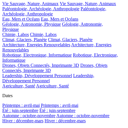
Vie Sauvage, Nature, Animaux
Vie Sauvage, Nature, Animaux
Paléontologie, Archéologie, Anthropologie
Paléontologie,
Archéologie, Anthropologie
Eau, Mers et Océans
Eau, Mers et Océans
Géologie, Astronomie, Physique
Géologie, Astronomie,
Physique
Chimie, Labos
Chimie, Labos
Climat, Glaciers, Planète
Climat, Glaciers, Planète
Architecture, Energies Renouvelables
Architecture, Energies
Renouvelables
Robotique, Electronique, Informatique
Robotique, Electronique,
Informatique
Drones, Objets Connectés, Imprimante 3D
Drones, Objets
Connectés, Imprimante 3D
Leadership, Développement Personnel
Leadership,
Développement Personnel
Agriculture, Santé
Agriculture, Santé
Dates
Printemps : avril-mai
Printemps : avril-mai
Été : juin-septembre
Été : juin-septembre
Automne : octobre-novembre
Automne : octobre-novembre
Hiver : décembre-mars
Hiver : décembre-mars