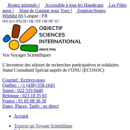
Restez informés !
Accessible à tous les Handicaps
Les Filles
aussi !
Haut de Gamme pour Tous !
Emplois/Stages
Wishlist (
0
)
Langue : FR
Vos Voyages Scientifiques
L’inventeur des séjours de recherches participatives et solidaires
Statut Consultatif Spécial auprès de l’ONU (ECOSOC)
Courriel :
Ecrivez-nous
Québec :
+1 (438) 558-1643
Suisse :
022 519 0440
Belgique :
023 18 35 65
France :
01 85 08 36 30
Dates, Places, Tarifs :
en direct
Accueil
Trouver un Voyage Scientifique