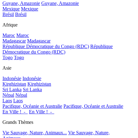
Guyane, Amazonie
Guyane, Amazonie
Mexique
Mexique
Brésil
Brésil
Afrique
Maroc
Maroc
Madagascar
Madagascar
République Démocratique du Congo (RDC)
République
Démocratique du Congo (RDC)
Togo
Togo
Asie
Indonésie
Indonésie
Kirghizistan
Kirghizistan
Sri Lanka
Sri Lanka
Népal
Népal
Laos
Laos
Pacifique, Océanie et Australie
Pacifique, Océanie et Australie
En Ville !_-_
En Ville !_-_
Grands Thèmes
Vie Sauvage, Nature, Animaux...
Vie Sauvage, Nature,