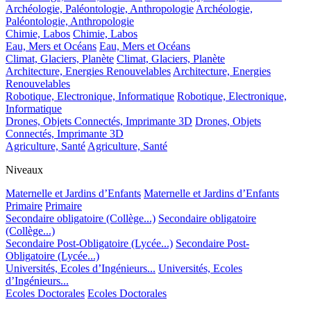
Archéologie, Paléontologie, Anthropologie
Archéologie,
Paléontologie, Anthropologie
Chimie, Labos
Chimie, Labos
Eau, Mers et Océans
Eau, Mers et Océans
Climat, Glaciers, Planète
Climat, Glaciers, Planète
Architecture, Energies Renouvelables
Architecture, Energies
Renouvelables
Robotique, Electronique, Informatique
Robotique, Electronique,
Informatique
Drones, Objets Connectés, Imprimante 3D
Drones, Objets
Connectés, Imprimante 3D
Agriculture, Santé
Agriculture, Santé
Niveaux
Maternelle et Jardins d’Enfants
Maternelle et Jardins d’Enfants
Primaire
Primaire
Secondaire obligatoire (Collège...)
Secondaire obligatoire
(Collège...)
Secondaire Post-Obligatoire (Lycée...)
Secondaire Post-
Obligatoire (Lycée...)
Universités, Ecoles d’Ingénieurs...
Universités, Ecoles
d’Ingénieurs...
Ecoles Doctorales
Ecoles Doctorales