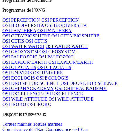
Programmes de Recherche
Programmes de l’ONG
OSI PERCEPTION
OSI PERCEPTION
OSI BIODIVERSITA
OSI BIODIVERSITA
OSI PANTHERA
OSI PANTHERA
OSI CETA’BIOSPHERE
OSI CETA’BIOSPHERE
OSI CETIS
OSI CETIS
OSI WATER WATCH
OSI WATER WATCH
OSI GEOSYST’M
OSI GEOSYST’M
OSI PALEOZOIC
OSI PALEOZOIC
OSI EXPLOR’EARTH
OSI EXPLOR’EARTH
OSI GLACIALIS
OSI GLACIALIS
OSI UNIVERS
OSI UNIVERS
OSI ECOLOGIS
OSI ECOLOGIS
OSI DRONE FOR SCIENCE
OSI DRONE FOR SCIENCE
OSI CHIP HACKADEMY
OSI CHIP HACKADEMY
OSI EXCELLENCE
OSI EXCELLENCE
OSI WILD ATTITUDE
OSI WILD ATTITUDE
OSI IROKO
OSI IROKO
Dispositifs transversaux
Tortues marines
Tortues marines
Connaissance de l’Eau
Connaissance de l’Eau