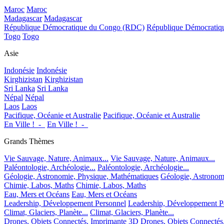
Maroc
Maroc
Madagascar
Madagascar
République Démocratique du Congo (RDC)
République Démocrati
Togo
Togo
Asie
Indonésie
Indonésie
Kirghizistan
Kirghizistan
Sri Lanka
Sri Lanka
Népal
Népal
Laos
Laos
Pacifique, Océanie et Australie
Pacifique, Océanie et Australie
En Ville !_-_
En Ville !_-_
Grands Thèmes
Vie Sauvage, Nature, Animaux...
Vie Sauvage, Nature, Animaux...
Paléontologie, Archéologie...
Paléontologie, Archéologie...
Géologie, Astronomie, Physique, Mathématiques
Géologie, Astronom
Chimie, Labos, Maths
Chimie, Labos, Maths
Eau, Mers et Océans
Eau, Mers et Océans
Leadership, Développement Personnel
Leadership, Développement P
Climat, Glaciers, Planète...
Climat, Glaciers, Planète...
Drones, Objets Connectés, Imprimante 3D
Drones, Objets Connectés