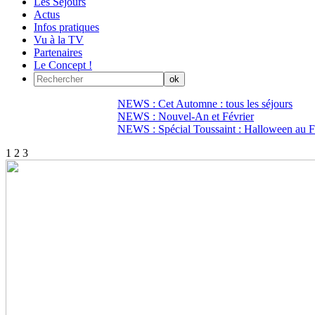
Les Séjours
Actus
Infos pratiques
Vu à la TV
Partenaires
Le Concept !
NEWS : Cet Automne : tous les séjours
NEWS : Nouvel-An et Février
NEWS : Spécial Toussaint : Halloween au Fi
1
2
3