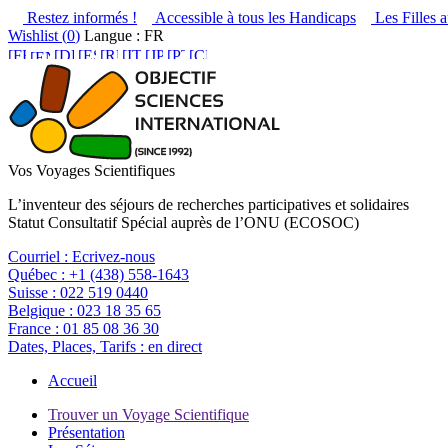
Restez informés !
Accessible à tous les Handicaps
Les Filles a
Wishlist (
0
)
Langue : FR
Vos Voyages Scientifiques
L’inventeur des séjours de recherches participatives et solidaires
Statut Consultatif Spécial auprès de l’ONU (ECOSOC)
Courriel :
Ecrivez-nous
Québec :
+1 (438) 558-1643
Suisse :
022 519 0440
Belgique :
023 18 35 65
France :
01 85 08 36 30
Dates, Places, Tarifs :
en direct
Accueil
Trouver un Voyage Scientifique
Présentation