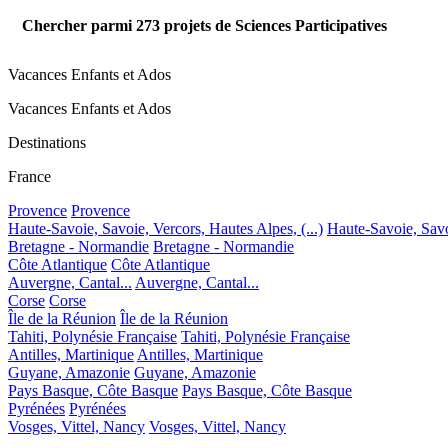
Chercher parmi
273
projets de Sciences Participatives
Vacances Enfants et Ados
Vacances Enfants et Ados
Destinations
France
Provence
Provence
Haute-Savoie, Savoie, Vercors, Hautes Alpes, (...)
Haute-Savoie, Savoi
Bretagne - Normandie
Bretagne - Normandie
Côte Atlantique
Côte Atlantique
Auvergne, Cantal...
Auvergne, Cantal...
Corse
Corse
Île de la Réunion
Île de la Réunion
Tahiti, Polynésie Française
Tahiti, Polynésie Française
Antilles, Martinique
Antilles, Martinique
Guyane, Amazonie
Guyane, Amazonie
Pays Basque, Côte Basque
Pays Basque, Côte Basque
Pyrénées
Pyrénées
Vosges, Vittel, Nancy
Vosges, Vittel, Nancy