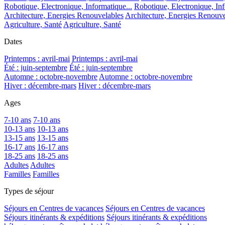
Robotique, Electronique, Informatique...
Robotique, Electronique, Inf
Architecture, Energies Renouvelables
Architecture, Energies Renouve
Agriculture, Santé
Agriculture, Santé
Dates
Printemps : avril-mai
Printemps : avril-mai
Été : juin-septembre
Été : juin-septembre
Automne : octobre-novembre
Automne : octobre-novembre
Hiver : décembre-mars
Hiver : décembre-mars
Ages
7-10 ans
7-10 ans
10-13 ans
10-13 ans
13-15 ans
13-15 ans
16-17 ans
16-17 ans
18-25 ans
18-25 ans
Adultes
Adultes
Familles
Familles
Types de séjour
Séjours en Centres de vacances
Séjours en Centres de vacances
Séjours itinérants & expéditions
Séjours itinérants & expéditions