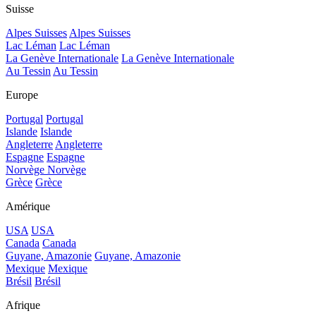
Suisse
Alpes Suisses
Alpes Suisses
Lac Léman
Lac Léman
La Genève Internationale
La Genève Internationale
Au Tessin
Au Tessin
Europe
Portugal
Portugal
Islande
Islande
Angleterre
Angleterre
Espagne
Espagne
Norvège
Norvège
Grèce
Grèce
Amérique
USA
USA
Canada
Canada
Guyane, Amazonie
Guyane, Amazonie
Mexique
Mexique
Brésil
Brésil
Afrique