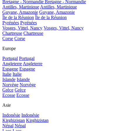
Bretagne - Normandie
Bretagne - Normandie
Antilles, Martinique
Antilles, Martinique
Guyane, Amazonie
Guyane, Amazonie
Île de la Réunion
Île de la Réunion
Pyrénées
Pyrénées
Vosges, Vittel, Nancy
Vosges, Vittel, Nancy
Chartreuse
Chartreuse
Corse
Corse
Europe
Portugal
Portugal
Angleterre
Angleterre
Espagne
Espagne
Italie
Italie
Islande
Islande
Norvège
Norvège
Grèce
Grèce
Ecosse
Ecosse
Asie
Indonésie
Indonésie
Kirghizistan
Kirghizistan
Népal
Népal
Laos
Laos