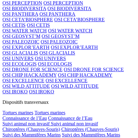
OSI PERCEPTION
OSI PERCEPTION
OSI BIODIVERSITA
OSI BIODIVERSITA
OSI PANTHERA
OSI PANTHERA
OSI CETA’BIOSPHERE
OSI CETA’BIOSPHERE
OSI CETIS
OSI CETIS
OSI WATER WATCH
OSI WATER WATCH
OSI GEOSYST’M
OSI GEOSYST’M
OSI PALEOZOIC
OSI PALEOZOIC
OSI EXPLOR’EARTH
OSI EXPLOR’EARTH
OSI GLACIALIS
OSI GLACIALIS
OSI UNIVERS
OSI UNIVERS
OSI ECOLOGIS
OSI ECOLOGIS
OSI DRONE FOR SCIENCE
OSI DRONE FOR SCIENCE
OSI CHIP HACKADEMY
OSI CHIP HACKADEMY
OSI EXCELLENCE
OSI EXCELLENCE
OSI WILD ATTITUDE
OSI WILD ATTITUDE
OSI IROKO
OSI IROKO
Dispositifs transversaux
Tortues marines
Tortues marines
Connaissance de l’Eau
Connaissance de l’Eau
Suivi animal non invasif
Suivi animal non invasif
Chiroptères (Chauves-Souris)
Chiroptères (Chauves-Souris)
Suivi des Mammifères Marins
Suivi des Mammifères Marins