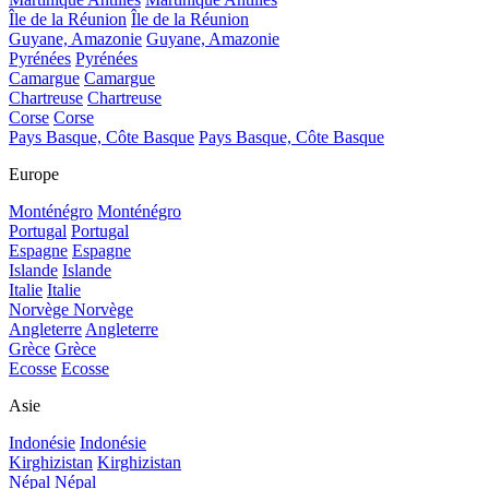
Île de la Réunion
Île de la Réunion
Guyane, Amazonie
Guyane, Amazonie
Pyrénées
Pyrénées
Camargue
Camargue
Chartreuse
Chartreuse
Corse
Corse
Pays Basque, Côte Basque
Pays Basque, Côte Basque
Europe
Monténégro
Monténégro
Portugal
Portugal
Espagne
Espagne
Islande
Islande
Italie
Italie
Norvège
Norvège
Angleterre
Angleterre
Grèce
Grèce
Ecosse
Ecosse
Asie
Indonésie
Indonésie
Kirghizistan
Kirghizistan
Népal
Népal