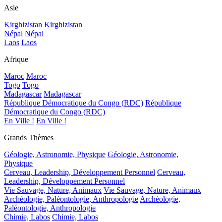
Asie
Kirghizistan
Kirghizistan
Népal
Népal
Laos
Laos
Afrique
Maroc
Maroc
Togo
Togo
Madagascar
Madagascar
République Démocratique du Congo (RDC)
République
Démocratique du Congo (RDC)
En Ville !
En Ville !
Grands Thèmes
Géologie, Astronomie, Physique
Géologie, Astronomie,
Physique
Cerveau, Leadership, Développement Personnel
Cerveau,
Leadership, Développement Personnel
Vie Sauvage, Nature, Animaux
Vie Sauvage, Nature, Animaux
Archéologie, Paléontologie, Anthropologie
Archéologie,
Paléontologie, Anthropologie
Chimie, Labos
Chimie, Labos