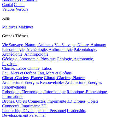
Cantal
Cantal
Vercors
Vercors
Asie
Maldives
Maldives
Grands Thèmes
Vie Sauvage, Nature, Animaux
Vie Sauvage, Nature, Animaux
Paléontologie, Archéologie, Anthropologie
Paléontologie,
Archéologie, Anthropologie
Géologie, Astronomie, Physique
Géologie, Astronomie,
Physique
Chimie, Labos
Chimie, Labos
Eau, Mers et Océans
Eau, Mers et Océans
Climat, Glaciers, Planète
Climat, Glaciers, Planète
Architecture, Energies Renouvelables
Architecture, Energies
Renouvelables
Robotique, Electronique, Informatique
Robotique, Electronique,
Informatique
Drones, Objets Connectés, Imprimante 3D
Drones, Objets
Connectés, Imprimante 3D
Leadership, Développement Personnel
Leadership,
Développement Personnel