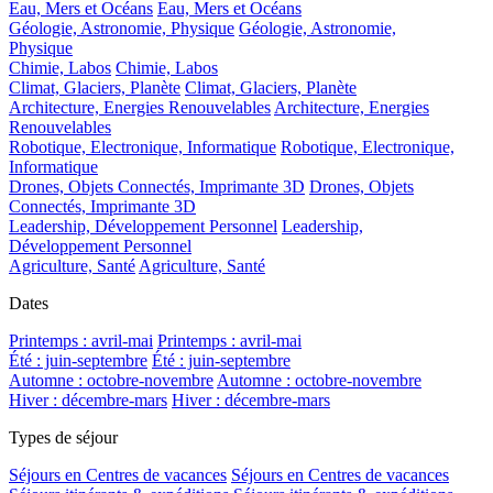
Eau, Mers et Océans
Eau, Mers et Océans
Géologie, Astronomie, Physique
Géologie, Astronomie,
Physique
Chimie, Labos
Chimie, Labos
Climat, Glaciers, Planète
Climat, Glaciers, Planète
Architecture, Energies Renouvelables
Architecture, Energies
Renouvelables
Robotique, Electronique, Informatique
Robotique, Electronique,
Informatique
Drones, Objets Connectés, Imprimante 3D
Drones, Objets
Connectés, Imprimante 3D
Leadership, Développement Personnel
Leadership,
Développement Personnel
Agriculture, Santé
Agriculture, Santé
Dates
Printemps : avril-mai
Printemps : avril-mai
Été : juin-septembre
Été : juin-septembre
Automne : octobre-novembre
Automne : octobre-novembre
Hiver : décembre-mars
Hiver : décembre-mars
Types de séjour
Séjours en Centres de vacances
Séjours en Centres de vacances