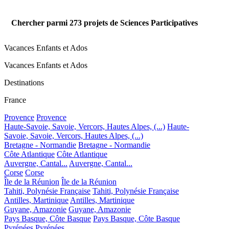
Chercher parmi
273
projets de Sciences Participatives
Vacances Enfants et Ados
Vacances Enfants et Ados
Destinations
France
Provence
Provence
Haute-Savoie, Savoie, Vercors, Hautes Alpes, (...)
Haute-
Savoie, Savoie, Vercors, Hautes Alpes, (...)
Bretagne - Normandie
Bretagne - Normandie
Côte Atlantique
Côte Atlantique
Auvergne, Cantal...
Auvergne, Cantal...
Corse
Corse
Île de la Réunion
Île de la Réunion
Tahiti, Polynésie Française
Tahiti, Polynésie Française
Antilles, Martinique
Antilles, Martinique
Guyane, Amazonie
Guyane, Amazonie
Pays Basque, Côte Basque
Pays Basque, Côte Basque
Pyrénées
Pyrénées