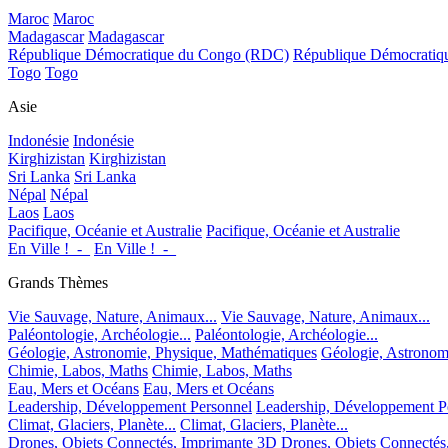
Maroc
Maroc
Madagascar
Madagascar
République Démocratique du Congo (RDC)
République Démocrati
Togo
Togo
Asie
Indonésie
Indonésie
Kirghizistan
Kirghizistan
Sri Lanka
Sri Lanka
Népal
Népal
Laos
Laos
Pacifique, Océanie et Australie
Pacifique, Océanie et Australie
En Ville !_-_
En Ville !_-_
Grands Thèmes
Vie Sauvage, Nature, Animaux...
Vie Sauvage, Nature, Animaux...
Paléontologie, Archéologie...
Paléontologie, Archéologie...
Géologie, Astronomie, Physique, Mathématiques
Géologie, Astronom
Chimie, Labos, Maths
Chimie, Labos, Maths
Eau, Mers et Océans
Eau, Mers et Océans
Leadership, Développement Personnel
Leadership, Développement P
Climat, Glaciers, Planète...
Climat, Glaciers, Planète...
Drones, Objets Connectés, Imprimante 3D
Drones, Objets Connectés