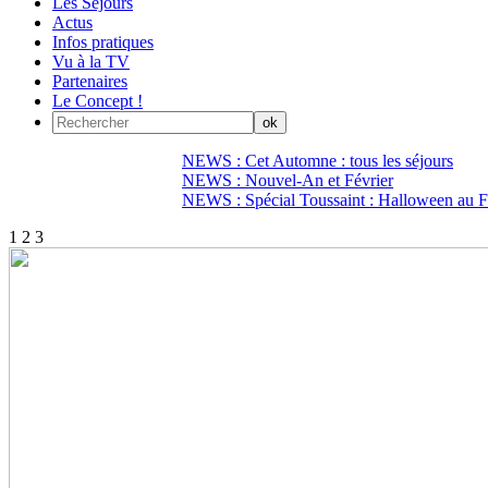
Les Séjours
Actus
Infos pratiques
Vu à la TV
Partenaires
Le Concept !
NEWS : Cet Automne : tous les séjours
NEWS : Nouvel-An et Février
NEWS : Spécial Toussaint : Halloween au Fi
1
2
3