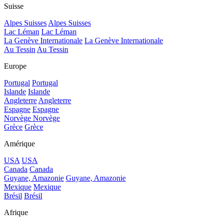
Suisse
Alpes Suisses
Alpes Suisses
Lac Léman
Lac Léman
La Genève Internationale
La Genève Internationale
Au Tessin
Au Tessin
Europe
Portugal
Portugal
Islande
Islande
Angleterre
Angleterre
Espagne
Espagne
Norvège
Norvège
Grèce
Grèce
Amérique
USA
USA
Canada
Canada
Guyane, Amazonie
Guyane, Amazonie
Mexique
Mexique
Brésil
Brésil
Afrique