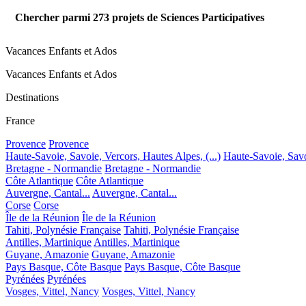
Chercher parmi
273
projets de Sciences Participatives
Vacances Enfants et Ados
Vacances Enfants et Ados
Destinations
France
Provence
Provence
Haute-Savoie, Savoie, Vercors, Hautes Alpes, (...)
Haute-Savoie, Savoi
Bretagne - Normandie
Bretagne - Normandie
Côte Atlantique
Côte Atlantique
Auvergne, Cantal...
Auvergne, Cantal...
Corse
Corse
Île de la Réunion
Île de la Réunion
Tahiti, Polynésie Française
Tahiti, Polynésie Française
Antilles, Martinique
Antilles, Martinique
Guyane, Amazonie
Guyane, Amazonie
Pays Basque, Côte Basque
Pays Basque, Côte Basque
Pyrénées
Pyrénées
Vosges, Vittel, Nancy
Vosges, Vittel, Nancy