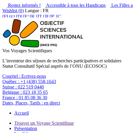
Restez informés !
Accessible à tous les Handicaps
Les Filles a
Wishlist (
0
)
Langue : FR
Vos Voyages Scientifiques
L’inventeur des séjours de recherches participatives et solidaires
Statut Consultatif Spécial auprès de l’ONU (ECOSOC)
Courriel :
Ecrivez-nous
Québec :
+1 (438) 558-1643
Suisse :
022 519 0440
Belgique :
023 18 35 65
France :
01 85 08 36 30
Dates, Places, Tarifs :
en direct
Accueil
Trouver un Voyage Scientifique
Présentation