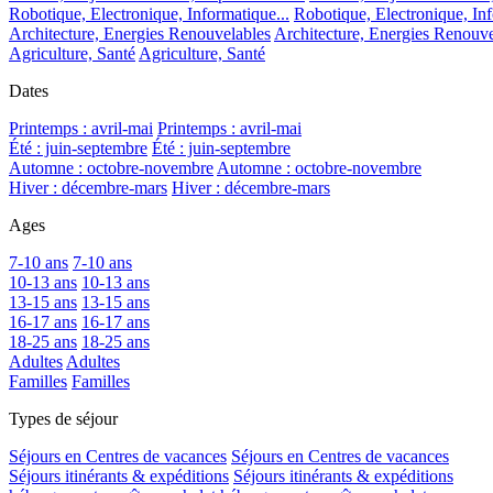
Robotique, Electronique, Informatique...
Robotique, Electronique, Inf
Architecture, Energies Renouvelables
Architecture, Energies Renouve
Agriculture, Santé
Agriculture, Santé
Dates
Printemps : avril-mai
Printemps : avril-mai
Été : juin-septembre
Été : juin-septembre
Automne : octobre-novembre
Automne : octobre-novembre
Hiver : décembre-mars
Hiver : décembre-mars
Ages
7-10 ans
7-10 ans
10-13 ans
10-13 ans
13-15 ans
13-15 ans
16-17 ans
16-17 ans
18-25 ans
18-25 ans
Adultes
Adultes
Familles
Familles
Types de séjour
Séjours en Centres de vacances
Séjours en Centres de vacances
Séjours itinérants & expéditions
Séjours itinérants & expéditions