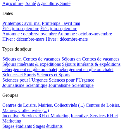
Agriculture, Santé
Agriculture, Santé
Dates
Printemps : avril-mai
Printemps : avril-mai
Été : juin-septembre
Été : juin-septembre
Automne : octobre-novembre
Automne : octobre-novembre
Hiver : décembre-mars
Hiver : décembre-mars
Types de séjour
Séjours en Centres de vacances
Séjours en Centres de vacances
Séjours itinérants & expéditions
Séjours itinérants & expéditions
hébergement en gîte ou chalet
hébergement en gîte ou chalet
Sciences et Sports
Sciences et Sports
Sciences pour l’Urgence
Sciences pour l’Urgence
Journalisme Scientifique
Journalisme Scientifique
Groupes
Centres de Loisirs, Mairies, Collectivités (...)
Centres de Loisirs,
Mairies, Collectivités (...)
Incentive, Services RH et Marketing
Incentive, Services RH et
Marketing
Stages étudiants
Stages étudiants