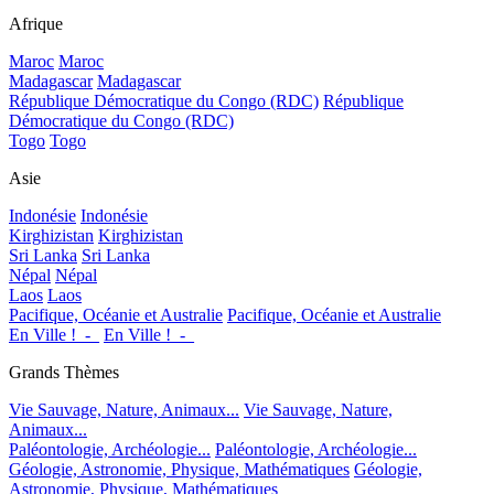
Afrique
Maroc
Maroc
Madagascar
Madagascar
République Démocratique du Congo (RDC)
République
Démocratique du Congo (RDC)
Togo
Togo
Asie
Indonésie
Indonésie
Kirghizistan
Kirghizistan
Sri Lanka
Sri Lanka
Népal
Népal
Laos
Laos
Pacifique, Océanie et Australie
Pacifique, Océanie et Australie
En Ville !_-_
En Ville !_-_
Grands Thèmes
Vie Sauvage, Nature, Animaux...
Vie Sauvage, Nature,
Animaux...
Paléontologie, Archéologie...
Paléontologie, Archéologie...
Géologie, Astronomie, Physique, Mathématiques
Géologie,
Astronomie, Physique, Mathématiques