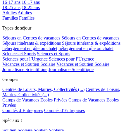
16-17 ans
16-17 ans
18-25 ans
18-25 ans
Adultes
Adultes
Familles
Familles
Types de séjour
Séjours en Centres de vacances
Séjours en Centres de vacances
Séjours itinérants & expéditions
Séjours itinérants & expéditions
hébergement en gîte ou chalet
hébergement en gîte ou chalet
Sciences et Sports
Sciences et Sports
Sciences pour l’Urgence
Sciences pour l’Urgence
Vacances et Soutien Scolaire
Vacances et Soutien Scolaire
Journalisme Scientifique
Journalisme Scientifique
Groupes
Centres de Loisirs, Mairies, Collectivités (...)
Centres de Loisirs,
Mairies, Collectivités (...)
Camps de Vacances Ecoles Privées
Camps de Vacances Ecoles
Privées
Comités d’Entreprises
Comités d’Entreprises
Spéciaux !
Soutien Scolaire
Soutien Scolaire