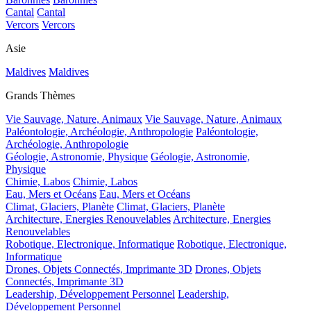
Cantal
Cantal
Vercors
Vercors
Asie
Maldives
Maldives
Grands Thèmes
Vie Sauvage, Nature, Animaux
Vie Sauvage, Nature, Animaux
Paléontologie, Archéologie, Anthropologie
Paléontologie,
Archéologie, Anthropologie
Géologie, Astronomie, Physique
Géologie, Astronomie,
Physique
Chimie, Labos
Chimie, Labos
Eau, Mers et Océans
Eau, Mers et Océans
Climat, Glaciers, Planète
Climat, Glaciers, Planète
Architecture, Energies Renouvelables
Architecture, Energies
Renouvelables
Robotique, Electronique, Informatique
Robotique, Electronique,
Informatique
Drones, Objets Connectés, Imprimante 3D
Drones, Objets
Connectés, Imprimante 3D
Leadership, Développement Personnel
Leadership,
Développement Personnel