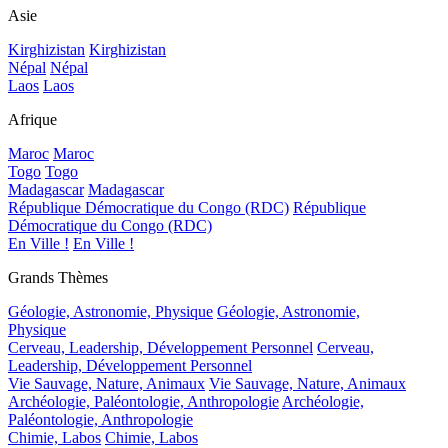
Asie
Kirghizistan
Kirghizistan
Népal
Népal
Laos
Laos
Afrique
Maroc
Maroc
Togo
Togo
Madagascar
Madagascar
République Démocratique du Congo (RDC)
République
Démocratique du Congo (RDC)
En Ville !
En Ville !
Grands Thèmes
Géologie, Astronomie, Physique
Géologie, Astronomie,
Physique
Cerveau, Leadership, Développement Personnel
Cerveau,
Leadership, Développement Personnel
Vie Sauvage, Nature, Animaux
Vie Sauvage, Nature, Animaux
Archéologie, Paléontologie, Anthropologie
Archéologie,
Paléontologie, Anthropologie
Chimie, Labos
Chimie, Labos