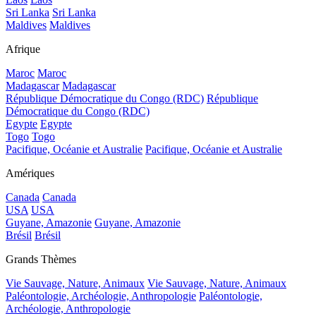
Sri Lanka
Sri Lanka
Maldives
Maldives
Afrique
Maroc
Maroc
Madagascar
Madagascar
République Démocratique du Congo (RDC)
République
Démocratique du Congo (RDC)
Egypte
Egypte
Togo
Togo
Pacifique, Océanie et Australie
Pacifique, Océanie et Australie
Amériques
Canada
Canada
USA
USA
Guyane, Amazonie
Guyane, Amazonie
Brésil
Brésil
Grands Thèmes
Vie Sauvage, Nature, Animaux
Vie Sauvage, Nature, Animaux
Paléontologie, Archéologie, Anthropologie
Paléontologie,
Archéologie, Anthropologie