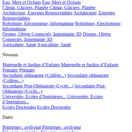
Eau, Mers et Océans
Eau, Mers et Océans
Climat, Glaciers, Planète
Climat, Glaciers, Planète
Architecture, Energies Renouvelables
Architecture, Energies
Renouvelables
Robotique, Electronique, Informatique
Robotique, Electronique,
Informatique
Drones, Objets Connectés, Imprimante 3D
Drones, Objets
Connectés, Imprimante 3D
Agriculture, Santé
Agriculture, Santé
Niveaux
Maternelle et Jardins d’Enfants
Maternelle et Jardins d’Enfants
Primaire
Primaire
Secondaire obligatoire (Collège...)
Secondaire obligatoire
(Collège...)
Secondaire Post-Obligatoire (Lycée...)
Secondaire Post-
Obligatoire (Lycée...)
Universités, Ecoles d’Ingénieurs...
Universités, Ecoles
d’Ingénieurs...
Ecoles Doctorales
Ecoles Doctorales
Dates
Printemps : avril-mai
Printemps : avril-mai