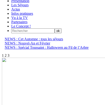
Présentation
Les Séjours
Actus
Infos pratiques
Vu à la TV
Partenaires
Le Concept !
NEWS : Cet Automne : tous les séjours
NEWS : Nouvel-An et Février
NEWS : Spécial Toussaint : Halloween au Fil de l’Arbre
1
2
3