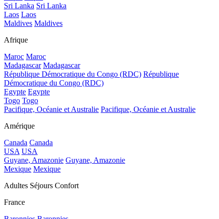
Sri Lanka
Sri Lanka
Laos
Laos
Maldives
Maldives
Afrique
Maroc
Maroc
Madagascar
Madagascar
République Démocratique du Congo (RDC)
République
Démocratique du Congo (RDC)
Egypte
Egypte
Togo
Togo
Pacifique, Océanie et Australie
Pacifique, Océanie et Australie
Amérique
Canada
Canada
USA
USA
Guyane, Amazonie
Guyane, Amazonie
Mexique
Mexique
Adultes Séjours Confort
France
Baronnies
Baronnies