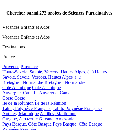
Chercher parmi
273
projets de Sciences Participatives
Vacances Enfants et Ados
Vacances Enfants et Ados
Destinations
France
Provence
Provence
Haute-Savoie, Savoie, Vercors, Hautes Alpes, (...)
Haute-
Savoie, Savoie, Vercors, Hautes Alpes, (...)
Bretagne - Normandie
Bretagne - Normandie
Côte Atlantique
Côte Atlantique
Auvergne, Cantal...
Auvergne, Cantal...
Corse
Corse
Île de la Réunion
Île de la Réunion
Tahiti, Polynésie Française
Tahiti, Polynésie Française
Antilles, Martinique
Antilles, Martinique
Guyane, Amazonie
Guyane, Amazonie
Pays Basque, Côte Basque
Pays Basque, Côte Basque
Pyrénées
Pyrénées