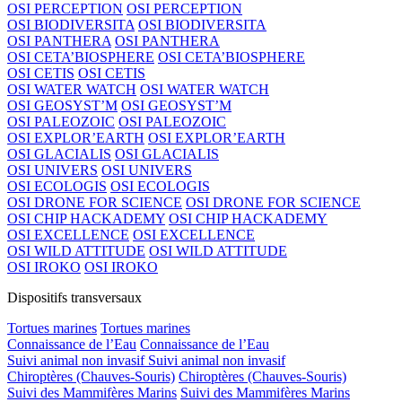
OSI PERCEPTION
OSI PERCEPTION
OSI BIODIVERSITA
OSI BIODIVERSITA
OSI PANTHERA
OSI PANTHERA
OSI CETA’BIOSPHERE
OSI CETA’BIOSPHERE
OSI CETIS
OSI CETIS
OSI WATER WATCH
OSI WATER WATCH
OSI GEOSYST’M
OSI GEOSYST’M
OSI PALEOZOIC
OSI PALEOZOIC
OSI EXPLOR’EARTH
OSI EXPLOR’EARTH
OSI GLACIALIS
OSI GLACIALIS
OSI UNIVERS
OSI UNIVERS
OSI ECOLOGIS
OSI ECOLOGIS
OSI DRONE FOR SCIENCE
OSI DRONE FOR SCIENCE
OSI CHIP HACKADEMY
OSI CHIP HACKADEMY
OSI EXCELLENCE
OSI EXCELLENCE
OSI WILD ATTITUDE
OSI WILD ATTITUDE
OSI IROKO
OSI IROKO
Dispositifs transversaux
Tortues marines
Tortues marines
Connaissance de l’Eau
Connaissance de l’Eau
Suivi animal non invasif
Suivi animal non invasif
Chiroptères (Chauves-Souris)
Chiroptères (Chauves-Souris)
Suivi des Mammifères Marins
Suivi des Mammifères Marins