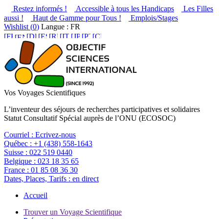
Restez informés !
Accessible à tous les Handicaps
Les Filles
aussi !
Haut de Gamme pour Tous !
Emplois/Stages
Wishlist (
0
)
Langue : FR
Vos Voyages Scientifiques
L’inventeur des séjours de recherches participatives et solidaires
Statut Consultatif Spécial auprès de l’ONU (ECOSOC)
Courriel :
Ecrivez-nous
Québec :
+1 (438) 558-1643
Suisse :
022 519 0440
Belgique :
023 18 35 65
France :
01 85 08 36 30
Dates, Places, Tarifs :
en direct
Accueil
Trouver un Voyage Scientifique