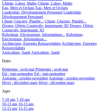
Chimie, Labos, Maths
Chimie, Labos, Maths
Eau, Mers et Océans
Eau, Mers et Océans
Leadership, Développement Personnel
Leadership,
Développement Personnel
Climat, Glaciers, Planète...
Climat, Glaciers, Planète...
Drones, Objets Connectés, Imprimante 3D
Drones, Objets
Connectés, Imprimante 3D
Robotique, Electronique, Informatique...
Robotique,
Electronique, Informatique...
Architecture, Energies Renouvelables
Architecture, Energies
Renouvelables
Agriculture, Santé
Agriculture, Santé
Dates
Printemps : avril-mai
Printemps : avril-mai
Été : juin-septembre
Été : juin-septembre
Automne : octobre-novembre
Automne : octobre-novembre
Hiver : décembre-mars
Hiver : décembre-mars
Ages
7-10 ans
7-10 ans
10-13 ans
10-13 ans
13-15 ans
13-15 ans