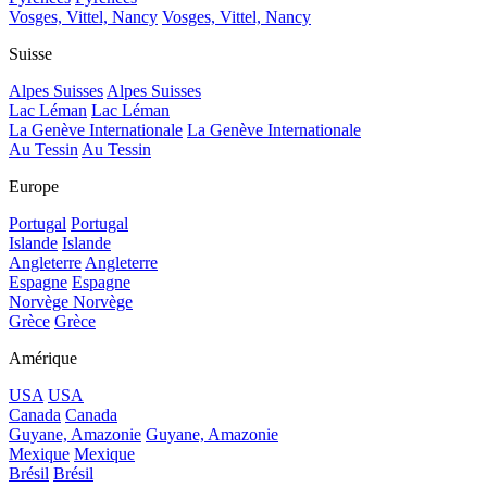
Vosges, Vittel, Nancy
Vosges, Vittel, Nancy
Suisse
Alpes Suisses
Alpes Suisses
Lac Léman
Lac Léman
La Genève Internationale
La Genève Internationale
Au Tessin
Au Tessin
Europe
Portugal
Portugal
Islande
Islande
Angleterre
Angleterre
Espagne
Espagne
Norvège
Norvège
Grèce
Grèce
Amérique
USA
USA
Canada
Canada
Guyane, Amazonie
Guyane, Amazonie
Mexique
Mexique
Brésil
Brésil