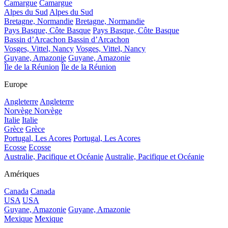
Camargue
Camargue
Alpes du Sud
Alpes du Sud
Bretagne, Normandie
Bretagne, Normandie
Pays Basque, Côte Basque
Pays Basque, Côte Basque
Bassin d’Arcachon
Bassin d’Arcachon
Vosges, Vittel, Nancy
Vosges, Vittel, Nancy
Guyane, Amazonie
Guyane, Amazonie
Île de la Réunion
Île de la Réunion
Europe
Angleterre
Angleterre
Norvège
Norvège
Italie
Italie
Grèce
Grèce
Portugal, Les Acores
Portugal, Les Acores
Ecosse
Ecosse
Australie, Pacifique et Océanie
Australie, Pacifique et Océanie
Amériques
Canada
Canada
USA
USA
Guyane, Amazonie
Guyane, Amazonie
Mexique
Mexique