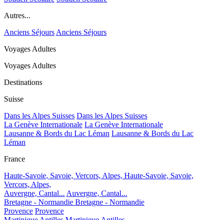
Autres...
Anciens Séjours
Anciens Séjours
Voyages Adultes
Voyages Adultes
Destinations
Suisse
Dans les Alpes Suisses
Dans les Alpes Suisses
La Genève Internationale
La Genève Internationale
Lausanne & Bords du Lac Léman
Lausanne & Bords du Lac
Léman
France
Haute-Savoie, Savoie, Vercors, Alpes,
Haute-Savoie, Savoie,
Vercors, Alpes,
Auvergne, Cantal...
Auvergne, Cantal...
Bretagne - Normandie
Bretagne - Normandie
Provence
Provence
Martinique Antilles
Martinique Antilles