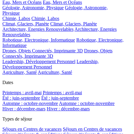
Eau, Mers et Océans
Eau, Mers et Océans
Géologie, Astronomie, Physique
Géologie, Astronomie,
Physique
Chimie, Labos
Chimie, Labos
Climat, Glaciers, Planète
Climat, Glaciers, Planète
Architecture, Energies Renouvelables
Architecture, Energies
Renouvelables
Robotique, Electronique, Informatique
Robotique, Electronique,
Informatique
Drones, Objets Connectés, Imprimante 3D
Drones, Objets
Connectés, Imprimante 3D
Leadership, Développement Personnel
Leadership,
Développement Personnel
Agriculture, Santé
Agriculture, Santé
Dates
Printemps : avril-mai
Printemps : avril-mai
Été : juin-septembre
Été : juin-septembre
Automne : octobre-novembre
Automne : octobre-novembre
Hiver : décembre-mars
Hiver : décembre-mars
Types de séjour
Séjours en Centres de vacances
Séjours en Centres de vacances