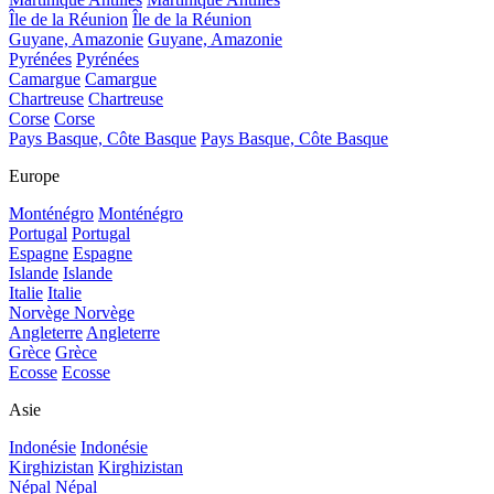
Île de la Réunion
Île de la Réunion
Guyane, Amazonie
Guyane, Amazonie
Pyrénées
Pyrénées
Camargue
Camargue
Chartreuse
Chartreuse
Corse
Corse
Pays Basque, Côte Basque
Pays Basque, Côte Basque
Europe
Monténégro
Monténégro
Portugal
Portugal
Espagne
Espagne
Islande
Islande
Italie
Italie
Norvège
Norvège
Angleterre
Angleterre
Grèce
Grèce
Ecosse
Ecosse
Asie
Indonésie
Indonésie
Kirghizistan
Kirghizistan
Népal
Népal