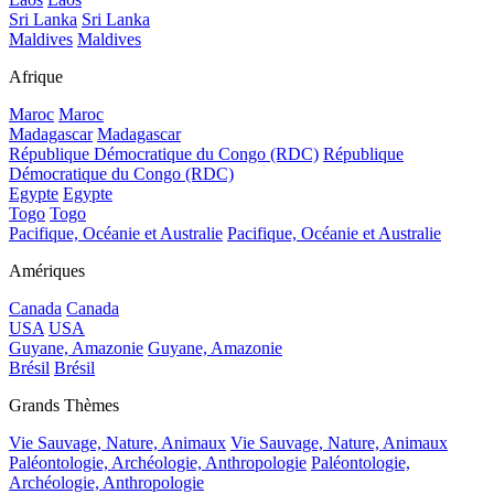
Sri Lanka
Sri Lanka
Maldives
Maldives
Afrique
Maroc
Maroc
Madagascar
Madagascar
République Démocratique du Congo (RDC)
République
Démocratique du Congo (RDC)
Egypte
Egypte
Togo
Togo
Pacifique, Océanie et Australie
Pacifique, Océanie et Australie
Amériques
Canada
Canada
USA
USA
Guyane, Amazonie
Guyane, Amazonie
Brésil
Brésil
Grands Thèmes
Vie Sauvage, Nature, Animaux
Vie Sauvage, Nature, Animaux
Paléontologie, Archéologie, Anthropologie
Paléontologie,
Archéologie, Anthropologie