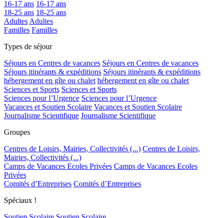
16-17 ans
16-17 ans
18-25 ans
18-25 ans
Adultes
Adultes
Familles
Familles
Types de séjour
Séjours en Centres de vacances
Séjours en Centres de vacances
Séjours itinérants & expéditions
Séjours itinérants & expéditions
hébergement en gîte ou chalet
hébergement en gîte ou chalet
Sciences et Sports
Sciences et Sports
Sciences pour l’Urgence
Sciences pour l’Urgence
Vacances et Soutien Scolaire
Vacances et Soutien Scolaire
Journalisme Scientifique
Journalisme Scientifique
Groupes
Centres de Loisirs, Mairies, Collectivités (...)
Centres de Loisirs,
Mairies, Collectivités (...)
Camps de Vacances Ecoles Privées
Camps de Vacances Ecoles
Privées
Comités d’Entreprises
Comités d’Entreprises
Spéciaux !
Soutien Scolaire
Soutien Scolaire