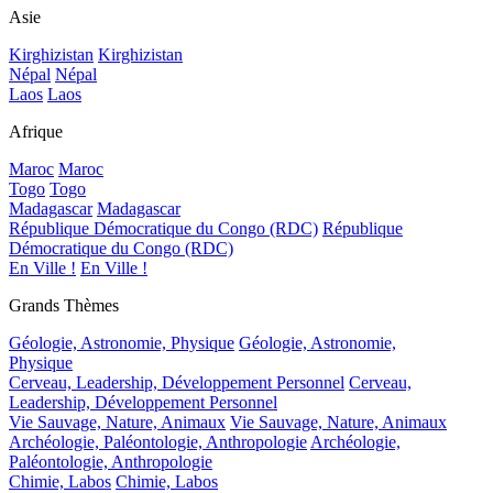
Asie
Kirghizistan
Kirghizistan
Népal
Népal
Laos
Laos
Afrique
Maroc
Maroc
Togo
Togo
Madagascar
Madagascar
République Démocratique du Congo (RDC)
République
Démocratique du Congo (RDC)
En Ville !
En Ville !
Grands Thèmes
Géologie, Astronomie, Physique
Géologie, Astronomie,
Physique
Cerveau, Leadership, Développement Personnel
Cerveau,
Leadership, Développement Personnel
Vie Sauvage, Nature, Animaux
Vie Sauvage, Nature, Animaux
Archéologie, Paléontologie, Anthropologie
Archéologie,
Paléontologie, Anthropologie
Chimie, Labos
Chimie, Labos