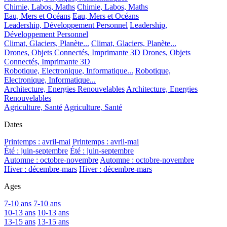
Chimie, Labos, Maths
Chimie, Labos, Maths
Eau, Mers et Océans
Eau, Mers et Océans
Leadership, Développement Personnel
Leadership,
Développement Personnel
Climat, Glaciers, Planète...
Climat, Glaciers, Planète...
Drones, Objets Connectés, Imprimante 3D
Drones, Objets
Connectés, Imprimante 3D
Robotique, Electronique, Informatique...
Robotique,
Electronique, Informatique...
Architecture, Energies Renouvelables
Architecture, Energies
Renouvelables
Agriculture, Santé
Agriculture, Santé
Dates
Printemps : avril-mai
Printemps : avril-mai
Été : juin-septembre
Été : juin-septembre
Automne : octobre-novembre
Automne : octobre-novembre
Hiver : décembre-mars
Hiver : décembre-mars
Ages
7-10 ans
7-10 ans
10-13 ans
10-13 ans
13-15 ans
13-15 ans