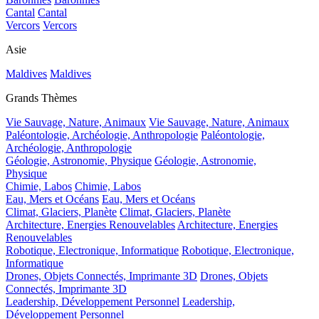
Cantal
Cantal
Vercors
Vercors
Asie
Maldives
Maldives
Grands Thèmes
Vie Sauvage, Nature, Animaux
Vie Sauvage, Nature, Animaux
Paléontologie, Archéologie, Anthropologie
Paléontologie,
Archéologie, Anthropologie
Géologie, Astronomie, Physique
Géologie, Astronomie,
Physique
Chimie, Labos
Chimie, Labos
Eau, Mers et Océans
Eau, Mers et Océans
Climat, Glaciers, Planète
Climat, Glaciers, Planète
Architecture, Energies Renouvelables
Architecture, Energies
Renouvelables
Robotique, Electronique, Informatique
Robotique, Electronique,
Informatique
Drones, Objets Connectés, Imprimante 3D
Drones, Objets
Connectés, Imprimante 3D
Leadership, Développement Personnel
Leadership,
Développement Personnel