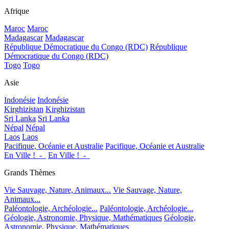
Afrique
Maroc
Maroc
Madagascar
Madagascar
République Démocratique du Congo (RDC)
République
Démocratique du Congo (RDC)
Togo
Togo
Asie
Indonésie
Indonésie
Kirghizistan
Kirghizistan
Sri Lanka
Sri Lanka
Népal
Népal
Laos
Laos
Pacifique, Océanie et Australie
Pacifique, Océanie et Australie
En Ville !_-_
En Ville !_-_
Grands Thèmes
Vie Sauvage, Nature, Animaux...
Vie Sauvage, Nature,
Animaux...
Paléontologie, Archéologie...
Paléontologie, Archéologie...
Géologie, Astronomie, Physique, Mathématiques
Géologie,
Astronomie, Physique, Mathématiques