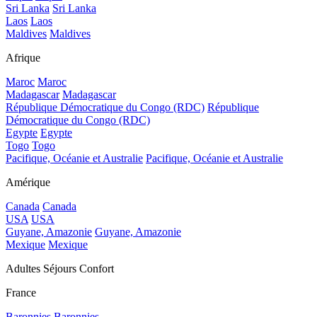
Sri Lanka
Sri Lanka
Laos
Laos
Maldives
Maldives
Afrique
Maroc
Maroc
Madagascar
Madagascar
République Démocratique du Congo (RDC)
République
Démocratique du Congo (RDC)
Egypte
Egypte
Togo
Togo
Pacifique, Océanie et Australie
Pacifique, Océanie et Australie
Amérique
Canada
Canada
USA
USA
Guyane, Amazonie
Guyane, Amazonie
Mexique
Mexique
Adultes Séjours Confort
France
Baronnies
Baronnies