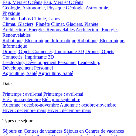
Eau, Mers et Océans
Eau, Mers et Océans
Géologie, Astronomie, Physique
Géologie, Astronomie,
Physique
Chimie, Labos
Chimie, Labos
Climat, Glaciers, Planète
Climat, Glaciers, Planète
Architecture, Energies Renouvelables
Architecture, Energies
Renouvelables
Robotique, Electronique, Informatique
Robotique, Electronique,
Informatique
Drones, Objets Connectés, Imprimante 3D
Drones, Objets
Connectés, Imprimante 3D
Leadership, Développement Personnel
Leadership,
Développement Personnel
Agriculture, Santé
Agriculture, Santé
Dates
Printemps : avril-mai
Printemps : avril-mai
Été : juin-septembre
Été : juin-septembre
Automne : octobre-novembre
Automne : octobre-novembre
Hiver : décembre-mars
Hiver : décembre-mars
Types de séjour
Séjours en Centres de vacances
Séjours en Centres de vacances