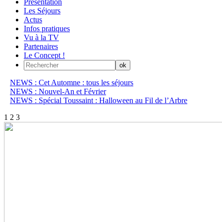
Présentation
Les Séjours
Actus
Infos pratiques
Vu à la TV
Partenaires
Le Concept !
NEWS : Cet Automne : tous les séjours
NEWS : Nouvel-An et Février
NEWS : Spécial Toussaint : Halloween au Fil de l’Arbre
1
2
3