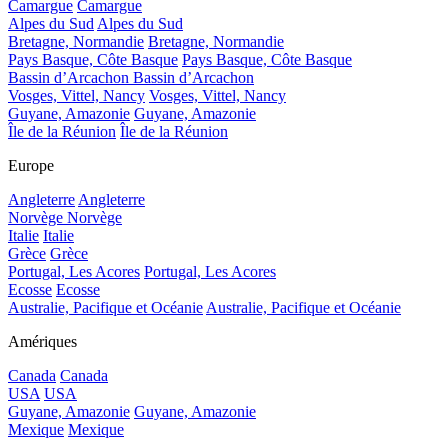
Camargue
Camargue
Alpes du Sud
Alpes du Sud
Bretagne, Normandie
Bretagne, Normandie
Pays Basque, Côte Basque
Pays Basque, Côte Basque
Bassin d’Arcachon
Bassin d’Arcachon
Vosges, Vittel, Nancy
Vosges, Vittel, Nancy
Guyane, Amazonie
Guyane, Amazonie
Île de la Réunion
Île de la Réunion
Europe
Angleterre
Angleterre
Norvège
Norvège
Italie
Italie
Grèce
Grèce
Portugal, Les Acores
Portugal, Les Acores
Ecosse
Ecosse
Australie, Pacifique et Océanie
Australie, Pacifique et Océanie
Amériques
Canada
Canada
USA
USA
Guyane, Amazonie
Guyane, Amazonie
Mexique
Mexique