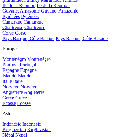
Île de la Réunion
Île de la Réunion
Guyane, Amazonie
Guyane, Amazonie
Pyrénées
Pyrénées
Camargue
Camargue
Chartreuse
Chartreuse
Corse
Corse
Pays Basque, Côte Basque
Pays Basque, Côte Basque
Europe
Monténégro
Monténégro
Portugal
Portugal
Espagne
Espagne
Islande
Islande
Italie
Italie
Norvège
Norvège
Angleterre
Angleterre
Grèce
Grèce
Ecosse
Ecosse
Asie
Indonésie
Indonésie
Kirghizistan
Kirghizistan
Népal
Népal