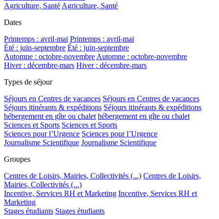
Agriculture, Santé
Agriculture, Santé
Dates
Printemps : avril-mai
Printemps : avril-mai
Été : juin-septembre
Été : juin-septembre
Automne : octobre-novembre
Automne : octobre-novembre
Hiver : décembre-mars
Hiver : décembre-mars
Types de séjour
Séjours en Centres de vacances
Séjours en Centres de vacances
Séjours itinérants & expéditions
Séjours itinérants & expéditions
hébergement en gîte ou chalet
hébergement en gîte ou chalet
Sciences et Sports
Sciences et Sports
Sciences pour l’Urgence
Sciences pour l’Urgence
Journalisme Scientifique
Journalisme Scientifique
Groupes
Centres de Loisirs, Mairies, Collectivités (...)
Centres de Loisirs,
Mairies, Collectivités (...)
Incentive, Services RH et Marketing
Incentive, Services RH et
Marketing
Stages étudiants
Stages étudiants