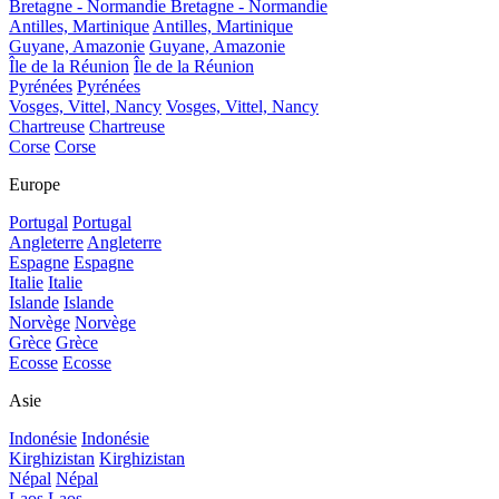
Bretagne - Normandie
Bretagne - Normandie
Antilles, Martinique
Antilles, Martinique
Guyane, Amazonie
Guyane, Amazonie
Île de la Réunion
Île de la Réunion
Pyrénées
Pyrénées
Vosges, Vittel, Nancy
Vosges, Vittel, Nancy
Chartreuse
Chartreuse
Corse
Corse
Europe
Portugal
Portugal
Angleterre
Angleterre
Espagne
Espagne
Italie
Italie
Islande
Islande
Norvège
Norvège
Grèce
Grèce
Ecosse
Ecosse
Asie
Indonésie
Indonésie
Kirghizistan
Kirghizistan
Népal
Népal
Laos
Laos