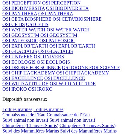
OSI PERCEPTION
OSI PERCEPTION
OSI BIODIVERSITA
OSI BIODIVERSITA
OSI PANTHERA
OSI PANTHERA
OSI CETA’BIOSPHERE
OSI CETA’BIOSPHERE
OSI CETIS
OSI CETIS
OSI WATER WATCH
OSI WATER WATCH
OSI GEOSYST’M
OSI GEOSYST’M
OSI PALEOZOIC
OSI PALEOZOIC
OSI EXPLOR’EARTH
OSI EXPLOR’EARTH
OSI GLACIALIS
OSI GLACIALIS
OSI UNIVERS
OSI UNIVERS
OSI ECOLOGIS
OSI ECOLOGIS
OSI DRONE FOR SCIENCE
OSI DRONE FOR SCIENCE
OSI CHIP HACKADEMY
OSI CHIP HACKADEMY
OSI EXCELLENCE
OSI EXCELLENCE
OSI WILD ATTITUDE
OSI WILD ATTITUDE
OSI IROKO
OSI IROKO
Dispositifs transversaux
Tortues marines
Tortues marines
Connaissance de l’Eau
Connaissance de l’Eau
Suivi animal non invasif
Suivi animal non invasif
Chiroptères (Chauves-Souris)
Chiroptères (Chauves-Souris)
Suivi des Mammifères Marins
Suivi des Mammifères Marins