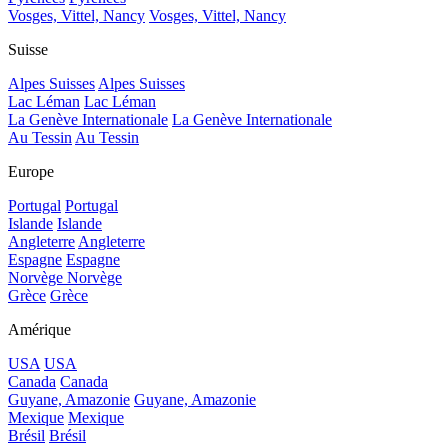
Vosges, Vittel, Nancy
Vosges, Vittel, Nancy
Suisse
Alpes Suisses
Alpes Suisses
Lac Léman
Lac Léman
La Genève Internationale
La Genève Internationale
Au Tessin
Au Tessin
Europe
Portugal
Portugal
Islande
Islande
Angleterre
Angleterre
Espagne
Espagne
Norvège
Norvège
Grèce
Grèce
Amérique
USA
USA
Canada
Canada
Guyane, Amazonie
Guyane, Amazonie
Mexique
Mexique
Brésil
Brésil