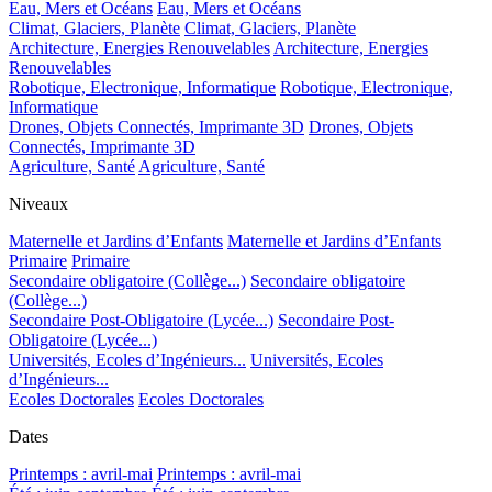
Eau, Mers et Océans
Eau, Mers et Océans
Climat, Glaciers, Planète
Climat, Glaciers, Planète
Architecture, Energies Renouvelables
Architecture, Energies
Renouvelables
Robotique, Electronique, Informatique
Robotique, Electronique,
Informatique
Drones, Objets Connectés, Imprimante 3D
Drones, Objets
Connectés, Imprimante 3D
Agriculture, Santé
Agriculture, Santé
Niveaux
Maternelle et Jardins d’Enfants
Maternelle et Jardins d’Enfants
Primaire
Primaire
Secondaire obligatoire (Collège...)
Secondaire obligatoire
(Collège...)
Secondaire Post-Obligatoire (Lycée...)
Secondaire Post-
Obligatoire (Lycée...)
Universités, Ecoles d’Ingénieurs...
Universités, Ecoles
d’Ingénieurs...
Ecoles Doctorales
Ecoles Doctorales
Dates
Printemps : avril-mai
Printemps : avril-mai