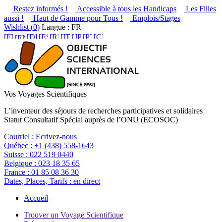
Restez informés !
Accessible à tous les Handicaps
Les Filles
aussi !
Haut de Gamme pour Tous !
Emplois/Stages
Wishlist (
0
)
Langue : FR
Vos Voyages Scientifiques
L’inventeur des séjours de recherches participatives et solidaires
Statut Consultatif Spécial auprès de l’ONU (ECOSOC)
Courriel :
Ecrivez-nous
Québec :
+1 (438) 558-1643
Suisse :
022 519 0440
Belgique :
023 18 35 65
France :
01 85 08 36 30
Dates, Places, Tarifs :
en direct
Accueil
Trouver un Voyage Scientifique