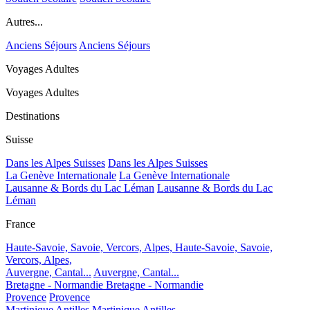
Autres...
Anciens Séjours
Anciens Séjours
Voyages Adultes
Voyages Adultes
Destinations
Suisse
Dans les Alpes Suisses
Dans les Alpes Suisses
La Genève Internationale
La Genève Internationale
Lausanne & Bords du Lac Léman
Lausanne & Bords du Lac
Léman
France
Haute-Savoie, Savoie, Vercors, Alpes,
Haute-Savoie, Savoie,
Vercors, Alpes,
Auvergne, Cantal...
Auvergne, Cantal...
Bretagne - Normandie
Bretagne - Normandie
Provence
Provence
Martinique Antilles
Martinique Antilles