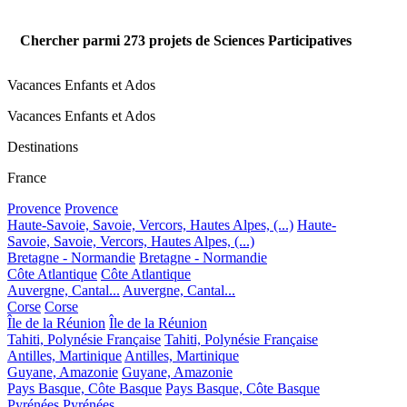
Chercher parmi
273
projets de Sciences Participatives
Vacances Enfants et Ados
Vacances Enfants et Ados
Destinations
France
Provence
Provence
Haute-Savoie, Savoie, Vercors, Hautes Alpes, (...)
Haute-
Savoie, Savoie, Vercors, Hautes Alpes, (...)
Bretagne - Normandie
Bretagne - Normandie
Côte Atlantique
Côte Atlantique
Auvergne, Cantal...
Auvergne, Cantal...
Corse
Corse
Île de la Réunion
Île de la Réunion
Tahiti, Polynésie Française
Tahiti, Polynésie Française
Antilles, Martinique
Antilles, Martinique
Guyane, Amazonie
Guyane, Amazonie
Pays Basque, Côte Basque
Pays Basque, Côte Basque
Pyrénées
Pyrénées