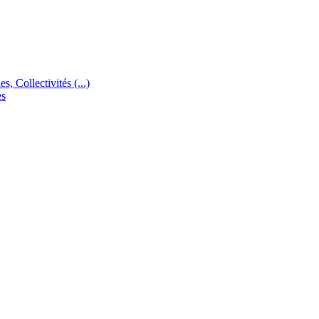
s, Collectivités (...)
es