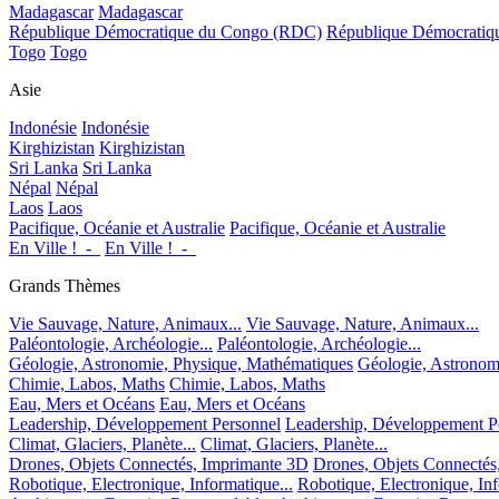
Madagascar
Madagascar
République Démocratique du Congo (RDC)
République Démocrati
Togo
Togo
Asie
Indonésie
Indonésie
Kirghizistan
Kirghizistan
Sri Lanka
Sri Lanka
Népal
Népal
Laos
Laos
Pacifique, Océanie et Australie
Pacifique, Océanie et Australie
En Ville !_-_
En Ville !_-_
Grands Thèmes
Vie Sauvage, Nature, Animaux...
Vie Sauvage, Nature, Animaux...
Paléontologie, Archéologie...
Paléontologie, Archéologie...
Géologie, Astronomie, Physique, Mathématiques
Géologie, Astronom
Chimie, Labos, Maths
Chimie, Labos, Maths
Eau, Mers et Océans
Eau, Mers et Océans
Leadership, Développement Personnel
Leadership, Développement P
Climat, Glaciers, Planète...
Climat, Glaciers, Planète...
Drones, Objets Connectés, Imprimante 3D
Drones, Objets Connectés
Robotique, Electronique, Informatique...
Robotique, Electronique, Inf