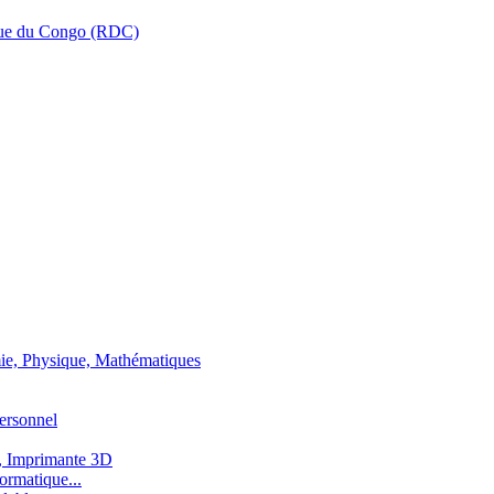
que du Congo (RDC)
ie, Physique, Mathématiques
ersonnel
, Imprimante 3D
ormatique...