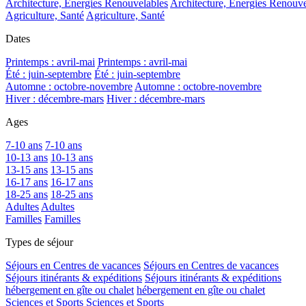
Architecture, Energies Renouvelables
Architecture, Energies Renouve
Agriculture, Santé
Agriculture, Santé
Dates
Printemps : avril-mai
Printemps : avril-mai
Été : juin-septembre
Été : juin-septembre
Automne : octobre-novembre
Automne : octobre-novembre
Hiver : décembre-mars
Hiver : décembre-mars
Ages
7-10 ans
7-10 ans
10-13 ans
10-13 ans
13-15 ans
13-15 ans
16-17 ans
16-17 ans
18-25 ans
18-25 ans
Adultes
Adultes
Familles
Familles
Types de séjour
Séjours en Centres de vacances
Séjours en Centres de vacances
Séjours itinérants & expéditions
Séjours itinérants & expéditions
hébergement en gîte ou chalet
hébergement en gîte ou chalet
Sciences et Sports
Sciences et Sports