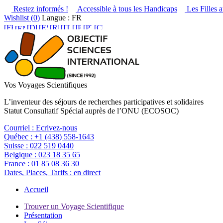
Restez informés !
Accessible à tous les Handicaps
Les Filles a
Wishlist (
0
)
Langue : FR
Vos Voyages Scientifiques
L’inventeur des séjours de recherches participatives et solidaires
Statut Consultatif Spécial auprès de l’ONU (ECOSOC)
Courriel :
Ecrivez-nous
Québec :
+1 (438) 558-1643
Suisse :
022 519 0440
Belgique :
023 18 35 65
France :
01 85 08 36 30
Dates, Places, Tarifs :
en direct
Accueil
Trouver un Voyage Scientifique
Présentation