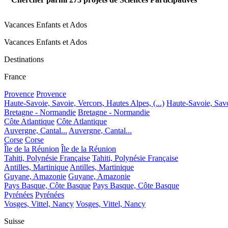
Vacances Enfants et Ados
Vacances Enfants et Ados
Destinations
France
Provence
Provence
Haute-Savoie, Savoie, Vercors, Hautes Alpes, (...)
Haute-Savoie, Savoi
Bretagne - Normandie
Bretagne - Normandie
Côte Atlantique
Côte Atlantique
Auvergne, Cantal...
Auvergne, Cantal...
Corse
Corse
Île de la Réunion
Île de la Réunion
Tahiti, Polynésie Française
Tahiti, Polynésie Française
Antilles, Martinique
Antilles, Martinique
Guyane, Amazonie
Guyane, Amazonie
Pays Basque, Côte Basque
Pays Basque, Côte Basque
Pyrénées
Pyrénées
Vosges, Vittel, Nancy
Vosges, Vittel, Nancy
Suisse