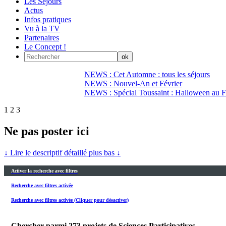
Les Séjours
Actus
Infos pratiques
Vu à la TV
Partenaires
Le Concept !
NEWS : Cet Automne : tous les séjours
NEWS : Nouvel-An et Février
NEWS : Spécial Toussaint : Halloween au Fi
1
2
3
Ne pas poster ici
↓ Lire le descriptif détaillé plus bas ↓
Activer la recherche avec filtres
Recherche avec filtres activée
Recherche avec filtres activée (Cliquer pour désactiver)
Chercher parmi
273
projets de Sciences Participatives