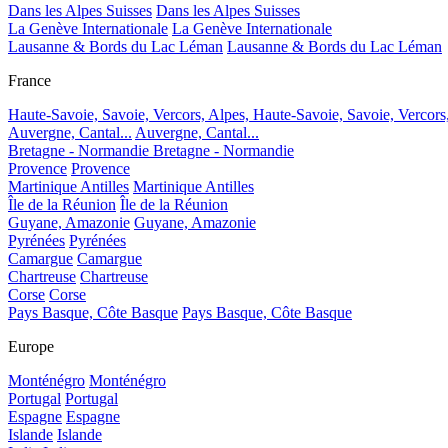
Dans les Alpes Suisses
Dans les Alpes Suisses
La Genève Internationale
La Genève Internationale
Lausanne & Bords du Lac Léman
Lausanne & Bords du Lac Léman
France
Haute-Savoie, Savoie, Vercors, Alpes,
Haute-Savoie, Savoie, Vercors
Auvergne, Cantal...
Auvergne, Cantal...
Bretagne - Normandie
Bretagne - Normandie
Provence
Provence
Martinique Antilles
Martinique Antilles
Île de la Réunion
Île de la Réunion
Guyane, Amazonie
Guyane, Amazonie
Pyrénées
Pyrénées
Camargue
Camargue
Chartreuse
Chartreuse
Corse
Corse
Pays Basque, Côte Basque
Pays Basque, Côte Basque
Europe
Monténégro
Monténégro
Portugal
Portugal
Espagne
Espagne
Islande
Islande