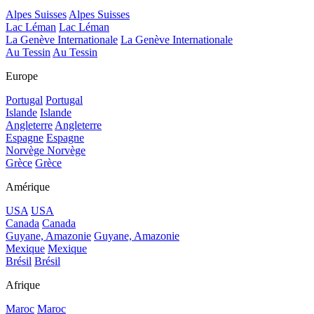
Alpes Suisses
Alpes Suisses
Lac Léman
Lac Léman
La Genève Internationale
La Genève Internationale
Au Tessin
Au Tessin
Europe
Portugal
Portugal
Islande
Islande
Angleterre
Angleterre
Espagne
Espagne
Norvège
Norvège
Grèce
Grèce
Amérique
USA
USA
Canada
Canada
Guyane, Amazonie
Guyane, Amazonie
Mexique
Mexique
Brésil
Brésil
Afrique
Maroc
Maroc