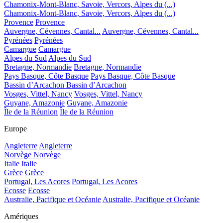
Chamonix-Mont-Blanc, Savoie, Vercors, Alpes du (...)
Chamonix-Mont-Blanc, Savoie, Vercors, Alpes du (...)
Provence
Provence
Auvergne, Cévennes, Cantal...
Auvergne, Cévennes, Cantal...
Pyrénées
Pyrénées
Camargue
Camargue
Alpes du Sud
Alpes du Sud
Bretagne, Normandie
Bretagne, Normandie
Pays Basque, Côte Basque
Pays Basque, Côte Basque
Bassin d’Arcachon
Bassin d’Arcachon
Vosges, Vittel, Nancy
Vosges, Vittel, Nancy
Guyane, Amazonie
Guyane, Amazonie
Île de la Réunion
Île de la Réunion
Europe
Angleterre
Angleterre
Norvège
Norvège
Italie
Italie
Grèce
Grèce
Portugal, Les Acores
Portugal, Les Acores
Ecosse
Ecosse
Australie, Pacifique et Océanie
Australie, Pacifique et Océanie
Amériques