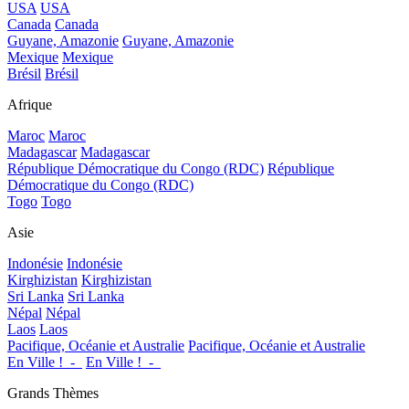
USA
USA
Canada
Canada
Guyane, Amazonie
Guyane, Amazonie
Mexique
Mexique
Brésil
Brésil
Afrique
Maroc
Maroc
Madagascar
Madagascar
République Démocratique du Congo (RDC)
République
Démocratique du Congo (RDC)
Togo
Togo
Asie
Indonésie
Indonésie
Kirghizistan
Kirghizistan
Sri Lanka
Sri Lanka
Népal
Népal
Laos
Laos
Pacifique, Océanie et Australie
Pacifique, Océanie et Australie
En Ville !_-_
En Ville !_-_
Grands Thèmes