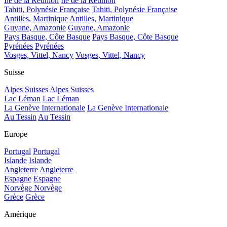
Île de la Réunion
Île de la Réunion
Tahiti, Polynésie Française
Tahiti, Polynésie Française
Antilles, Martinique
Antilles, Martinique
Guyane, Amazonie
Guyane, Amazonie
Pays Basque, Côte Basque
Pays Basque, Côte Basque
Pyrénées
Pyrénées
Vosges, Vittel, Nancy
Vosges, Vittel, Nancy
Suisse
Alpes Suisses
Alpes Suisses
Lac Léman
Lac Léman
La Genève Internationale
La Genève Internationale
Au Tessin
Au Tessin
Europe
Portugal
Portugal
Islande
Islande
Angleterre
Angleterre
Espagne
Espagne
Norvège
Norvège
Grèce
Grèce
Amérique