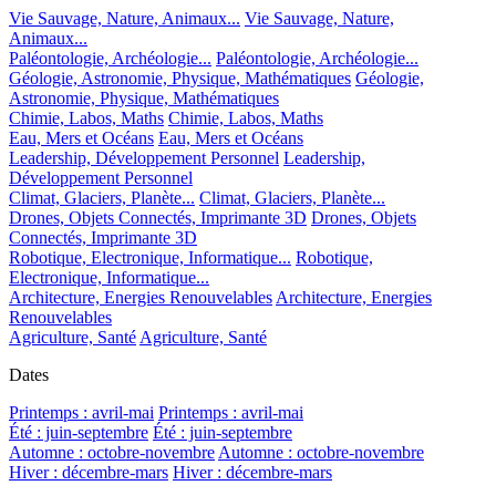
Vie Sauvage, Nature, Animaux...
Vie Sauvage, Nature,
Animaux...
Paléontologie, Archéologie...
Paléontologie, Archéologie...
Géologie, Astronomie, Physique, Mathématiques
Géologie,
Astronomie, Physique, Mathématiques
Chimie, Labos, Maths
Chimie, Labos, Maths
Eau, Mers et Océans
Eau, Mers et Océans
Leadership, Développement Personnel
Leadership,
Développement Personnel
Climat, Glaciers, Planète...
Climat, Glaciers, Planète...
Drones, Objets Connectés, Imprimante 3D
Drones, Objets
Connectés, Imprimante 3D
Robotique, Electronique, Informatique...
Robotique,
Electronique, Informatique...
Architecture, Energies Renouvelables
Architecture, Energies
Renouvelables
Agriculture, Santé
Agriculture, Santé
Dates
Printemps : avril-mai
Printemps : avril-mai
Été : juin-septembre
Été : juin-septembre
Automne : octobre-novembre
Automne : octobre-novembre
Hiver : décembre-mars
Hiver : décembre-mars