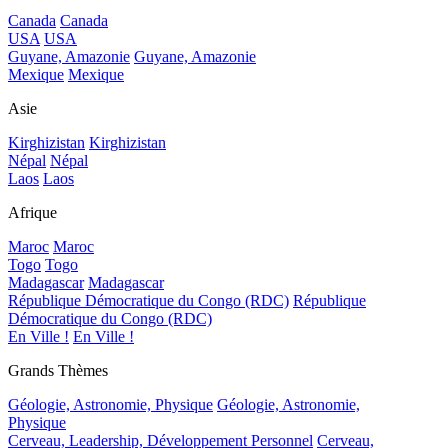
Canada
Canada
USA
USA
Guyane, Amazonie
Guyane, Amazonie
Mexique
Mexique
Asie
Kirghizistan
Kirghizistan
Népal
Népal
Laos
Laos
Afrique
Maroc
Maroc
Togo
Togo
Madagascar
Madagascar
République Démocratique du Congo (RDC)
République
Démocratique du Congo (RDC)
En Ville !
En Ville !
Grands Thèmes
Géologie, Astronomie, Physique
Géologie, Astronomie,
Physique
Cerveau, Leadership, Développement Personnel
Cerveau,