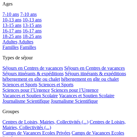
Ages
7-10 ans
7-10 ans
10-13 ans
10-13 ans
13-15 ans
13-15 ans
16-17 ans
16-17 ans
18-25 ans
18-25 ans
Adultes
Adultes
Familles
Familles
Types de séjour
Séjours en Centres de vacances
Séjours en Centres de vacances
Séjours itinérants & expéditions
Séjours itinérants & expéditions
hébergement en gîte ou chalet
hébergement en gîte ou chalet
Sciences et Sports
Sciences et Sports
Sciences pour l’Urgence
Sciences pour l’Urgence
Vacances et Soutien Scolaire
Vacances et Soutien Scolaire
Journalisme Scientifique
Journalisme Scientifique
Groupes
Centres de Loisirs, Mairies, Collectivités (...)
Centres de Loisirs,
Mairies, Collectivités (...)
Camps de Vacances Ecoles Privées
Camps de Vacances Ecoles