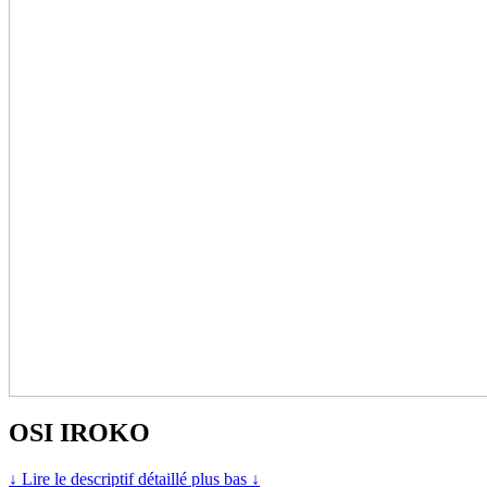
OSI IROKO
↓ Lire le descriptif détaillé plus bas ↓