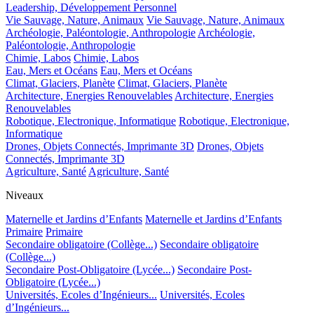
Leadership, Développement Personnel
Vie Sauvage, Nature, Animaux
Vie Sauvage, Nature, Animaux
Archéologie, Paléontologie, Anthropologie
Archéologie,
Paléontologie, Anthropologie
Chimie, Labos
Chimie, Labos
Eau, Mers et Océans
Eau, Mers et Océans
Climat, Glaciers, Planète
Climat, Glaciers, Planète
Architecture, Energies Renouvelables
Architecture, Energies
Renouvelables
Robotique, Electronique, Informatique
Robotique, Electronique,
Informatique
Drones, Objets Connectés, Imprimante 3D
Drones, Objets
Connectés, Imprimante 3D
Agriculture, Santé
Agriculture, Santé
Niveaux
Maternelle et Jardins d’Enfants
Maternelle et Jardins d’Enfants
Primaire
Primaire
Secondaire obligatoire (Collège...)
Secondaire obligatoire
(Collège...)
Secondaire Post-Obligatoire (Lycée...)
Secondaire Post-
Obligatoire (Lycée...)
Universités, Ecoles d’Ingénieurs...
Universités, Ecoles
d’Ingénieurs...