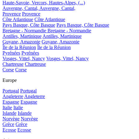
Haute-Savoie, Vercors, Hautes-Alpes, (...)
Auvergne, Cantal,
Auvergne, Cantal,
Provence
Provence
Côte Atlantique
Côte Atlantique
Pays Basque, Côte Basque
Pays Basque, Côte Basque
Bretagne - Normandie
Bretagne - Normandie
Antilles, Martinique
Antilles, Martinique
Guyane, Amazonie
Guyane, Amazonie
Île de la Réunion
Île de la Réunion
Pyrénées
Pyrénées
Vosges, Vittel, Nancy
Vosges, Vittel, Nancy
Chartreuse
Chartreuse
Corse
Corse
Europe
Portugal
Portugal
Angleterre
Angleterre
Espagne
Espagne
Italie
Italie
Islande
Islande
Norvège
Norvège
Grèce
Grèce
Ecosse
Ecosse