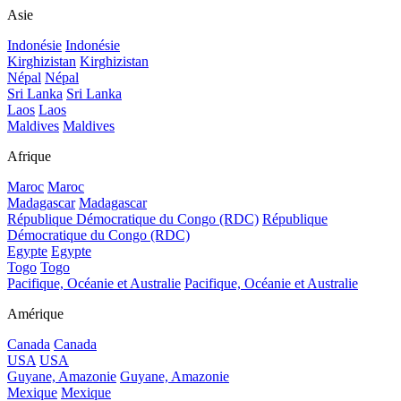
Asie
Indonésie
Indonésie
Kirghizistan
Kirghizistan
Népal
Népal
Sri Lanka
Sri Lanka
Laos
Laos
Maldives
Maldives
Afrique
Maroc
Maroc
Madagascar
Madagascar
République Démocratique du Congo (RDC)
République
Démocratique du Congo (RDC)
Egypte
Egypte
Togo
Togo
Pacifique, Océanie et Australie
Pacifique, Océanie et Australie
Amérique
Canada
Canada
USA
USA
Guyane, Amazonie
Guyane, Amazonie
Mexique
Mexique