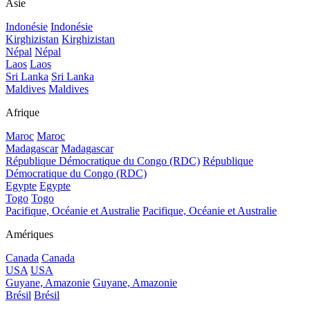
Asie
Indonésie
Indonésie
Kirghizistan
Kirghizistan
Népal
Népal
Laos
Laos
Sri Lanka
Sri Lanka
Maldives
Maldives
Afrique
Maroc
Maroc
Madagascar
Madagascar
République Démocratique du Congo (RDC)
République
Démocratique du Congo (RDC)
Egypte
Egypte
Togo
Togo
Pacifique, Océanie et Australie
Pacifique, Océanie et Australie
Amériques
Canada
Canada
USA
USA
Guyane, Amazonie
Guyane, Amazonie
Brésil
Brésil