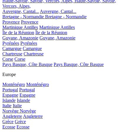
Haute-Savoie, Savoie, Vercors, Alpes,
Haute-Savoie, Savoie,
Vercors, Alpes,
Auvergne, Cantal...
Auvergne, Cantal...
Bretagne - Normandie
Bretagne - Normandie
Provence
Provence
Martinique Antilles
Martinique Antilles
Île de la Réunion
Île de la Réunion
Guyane, Amazonie
Guyane, Amazonie
Pyrénées
Pyrénées
Camargue
Camargue
Chartreuse
Chartreuse
Corse
Corse
Pays Basque, Côte Basque
Pays Basque, Côte Basque
Europe
Monténégro
Monténégro
Portugal
Portugal
Espagne
Espagne
Islande
Islande
Italie
Italie
Norvège
Norvège
Angleterre
Angleterre
Grèce
Grèce
Ecosse
Ecosse