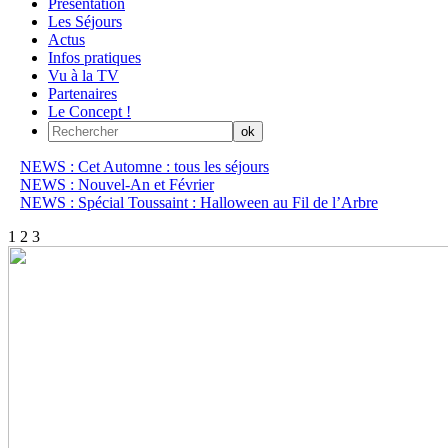
Présentation
Les Séjours
Actus
Infos pratiques
Vu à la TV
Partenaires
Le Concept !
NEWS : Cet Automne : tous les séjours
NEWS : Nouvel-An et Février
NEWS : Spécial Toussaint : Halloween au Fil de l’Arbre
1
2
3