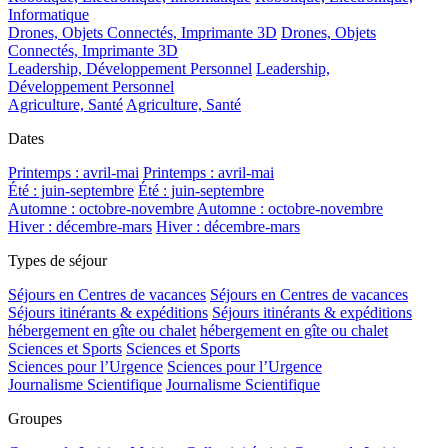
Informatique
Drones, Objets Connectés, Imprimante 3D
Drones, Objets
Connectés, Imprimante 3D
Leadership, Développement Personnel
Leadership,
Développement Personnel
Agriculture, Santé
Agriculture, Santé
Dates
Printemps : avril-mai
Printemps : avril-mai
Été : juin-septembre
Été : juin-septembre
Automne : octobre-novembre
Automne : octobre-novembre
Hiver : décembre-mars
Hiver : décembre-mars
Types de séjour
Séjours en Centres de vacances
Séjours en Centres de vacances
Séjours itinérants & expéditions
Séjours itinérants & expéditions
hébergement en gîte ou chalet
hébergement en gîte ou chalet
Sciences et Sports
Sciences et Sports
Sciences pour l’Urgence
Sciences pour l’Urgence
Journalisme Scientifique
Journalisme Scientifique
Groupes