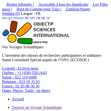
Restez informés !
Accessible à tous les Handicaps
Les Filles
aussi !
Haut de Gamme pour Tous !
Emplois/Stages
Wishlist (
0
)
Langue : FR
Vos Voyages Scientifiques
L’inventeur des séjours de recherches participatives et solidaires
Statut Consultatif Spécial auprès de l’ONU (ECOSOC)
Courriel :
Ecrivez-nous
Québec :
+1 (438) 558-1643
Suisse :
022 519 0440
Belgique :
023 18 35 65
France :
01 85 08 36 30
Dates, Places, Tarifs :
en direct
Accueil
Trouver un Voyage Scientifique