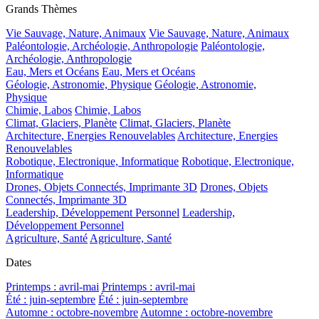
Grands Thèmes
Vie Sauvage, Nature, Animaux
Vie Sauvage, Nature, Animaux
Paléontologie, Archéologie, Anthropologie
Paléontologie,
Archéologie, Anthropologie
Eau, Mers et Océans
Eau, Mers et Océans
Géologie, Astronomie, Physique
Géologie, Astronomie,
Physique
Chimie, Labos
Chimie, Labos
Climat, Glaciers, Planète
Climat, Glaciers, Planète
Architecture, Energies Renouvelables
Architecture, Energies
Renouvelables
Robotique, Electronique, Informatique
Robotique, Electronique,
Informatique
Drones, Objets Connectés, Imprimante 3D
Drones, Objets
Connectés, Imprimante 3D
Leadership, Développement Personnel
Leadership,
Développement Personnel
Agriculture, Santé
Agriculture, Santé
Dates
Printemps : avril-mai
Printemps : avril-mai
Été : juin-septembre
Été : juin-septembre
Automne : octobre-novembre
Automne : octobre-novembre