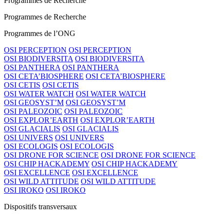
Programmes de Recherche
Programmes de Recherche
Programmes de l’ONG
OSI PERCEPTION
OSI PERCEPTION
OSI BIODIVERSITA
OSI BIODIVERSITA
OSI PANTHERA
OSI PANTHERA
OSI CETA’BIOSPHERE
OSI CETA’BIOSPHERE
OSI CETIS
OSI CETIS
OSI WATER WATCH
OSI WATER WATCH
OSI GEOSYST’M
OSI GEOSYST’M
OSI PALEOZOIC
OSI PALEOZOIC
OSI EXPLOR’EARTH
OSI EXPLOR’EARTH
OSI GLACIALIS
OSI GLACIALIS
OSI UNIVERS
OSI UNIVERS
OSI ECOLOGIS
OSI ECOLOGIS
OSI DRONE FOR SCIENCE
OSI DRONE FOR SCIENCE
OSI CHIP HACKADEMY
OSI CHIP HACKADEMY
OSI EXCELLENCE
OSI EXCELLENCE
OSI WILD ATTITUDE
OSI WILD ATTITUDE
OSI IROKO
OSI IROKO
Dispositifs transversaux