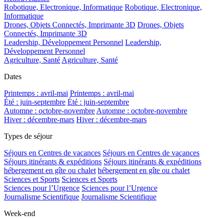
Robotique, Electronique, Informatique
Robotique, Electronique,
Informatique
Drones, Objets Connectés, Imprimante 3D
Drones, Objets
Connectés, Imprimante 3D
Leadership, Développement Personnel
Leadership,
Développement Personnel
Agriculture, Santé
Agriculture, Santé
Dates
Printemps : avril-mai
Printemps : avril-mai
Été : juin-septembre
Été : juin-septembre
Automne : octobre-novembre
Automne : octobre-novembre
Hiver : décembre-mars
Hiver : décembre-mars
Types de séjour
Séjours en Centres de vacances
Séjours en Centres de vacances
Séjours itinérants & expéditions
Séjours itinérants & expéditions
hébergement en gîte ou chalet
hébergement en gîte ou chalet
Sciences et Sports
Sciences et Sports
Sciences pour l’Urgence
Sciences pour l’Urgence
Journalisme Scientifique
Journalisme Scientifique
Week-end