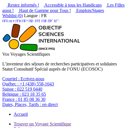
Restez informés !
Accessible à tous les Handicaps
Les Filles
aussi !
Haut de Gamme pour Tous !
Emplois/Stages
Wishlist (
0
)
Langue : FR
Vos Voyages Scientifiques
L’inventeur des séjours de recherches participatives et solidaires
Statut Consultatif Spécial auprès de l’ONU (ECOSOC)
Courriel :
Ecrivez-nous
Québec :
+1 (438) 558-1643
Suisse :
022 519 0440
Belgique :
023 18 35 65
France :
01 85 08 36 30
Dates, Places, Tarifs :
en direct
Accueil
Trouver un Voyage Scientifique