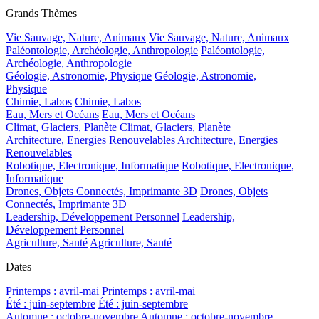
Grands Thèmes
Vie Sauvage, Nature, Animaux
Vie Sauvage, Nature, Animaux
Paléontologie, Archéologie, Anthropologie
Paléontologie,
Archéologie, Anthropologie
Géologie, Astronomie, Physique
Géologie, Astronomie,
Physique
Chimie, Labos
Chimie, Labos
Eau, Mers et Océans
Eau, Mers et Océans
Climat, Glaciers, Planète
Climat, Glaciers, Planète
Architecture, Energies Renouvelables
Architecture, Energies
Renouvelables
Robotique, Electronique, Informatique
Robotique, Electronique,
Informatique
Drones, Objets Connectés, Imprimante 3D
Drones, Objets
Connectés, Imprimante 3D
Leadership, Développement Personnel
Leadership,
Développement Personnel
Agriculture, Santé
Agriculture, Santé
Dates
Printemps : avril-mai
Printemps : avril-mai
Été : juin-septembre
Été : juin-septembre
Automne : octobre-novembre
Automne : octobre-novembre