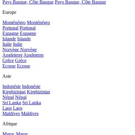
Pays Basque, Côte Basque
Pays Basque, Côte Basque
Europe
Monténégro
Monténégro
Portugal
Portugal
Espagne
Espagne
Islande
Islande
Italie
Italie
Norvège
Norvège
Angleterre
Angleterre
Grèce
Grèce
Ecosse
Ecosse
Asie
Indonésie
Indonésie
Kirghizistan
Kirghizistan
Népal
Népal
Sri Lanka
Sri Lanka
Laos
Laos
Maldives
Maldives
Afrique
Maroc
Maroc