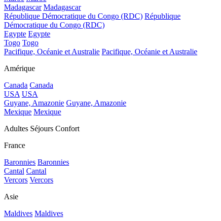
Madagascar
Madagascar
République Démocratique du Congo (RDC)
République
Démocratique du Congo (RDC)
Egypte
Egypte
Togo
Togo
Pacifique, Océanie et Australie
Pacifique, Océanie et Australie
Amérique
Canada
Canada
USA
USA
Guyane, Amazonie
Guyane, Amazonie
Mexique
Mexique
Adultes Séjours Confort
France
Baronnies
Baronnies
Cantal
Cantal
Vercors
Vercors
Asie
Maldives
Maldives