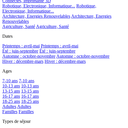
Connectés, Imprimante 3D
Robotique, Electronique, Informatique...
Robotique,
Electronique, Informatique...
Architecture, Energies Renouvelables
Architecture, Energies
Renouvelables
Agriculture, Santé
Agriculture, Santé
Dates
Printemps : avril-mai
Printemps : avril-mai
Été : juin-septembre
Été : juin-septembre
Automne : octobre-novembre
Automne : octobre-novembre
Hiver : décembre-mars
Hiver : décembre-mars
Ages
7-10 ans
7-10 ans
10-13 ans
10-13 ans
13-15 ans
13-15 ans
16-17 ans
16-17 ans
18-25 ans
18-25 ans
Adultes
Adultes
Familles
Familles
Types de séjour