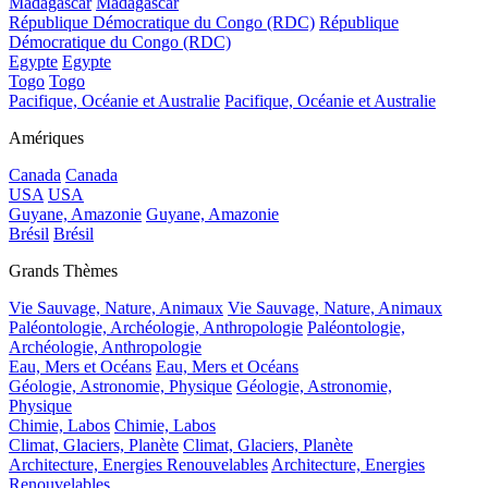
Madagascar
Madagascar
République Démocratique du Congo (RDC)
République
Démocratique du Congo (RDC)
Egypte
Egypte
Togo
Togo
Pacifique, Océanie et Australie
Pacifique, Océanie et Australie
Amériques
Canada
Canada
USA
USA
Guyane, Amazonie
Guyane, Amazonie
Brésil
Brésil
Grands Thèmes
Vie Sauvage, Nature, Animaux
Vie Sauvage, Nature, Animaux
Paléontologie, Archéologie, Anthropologie
Paléontologie,
Archéologie, Anthropologie
Eau, Mers et Océans
Eau, Mers et Océans
Géologie, Astronomie, Physique
Géologie, Astronomie,
Physique
Chimie, Labos
Chimie, Labos
Climat, Glaciers, Planète
Climat, Glaciers, Planète
Architecture, Energies Renouvelables
Architecture, Energies
Renouvelables