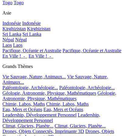
Togo
Togo
Asie
Indonésie
Indonésie
Kirghizistan
Kirghizistan
Sri Lanka
Sri Lanka
Népal
Népal
Laos
Laos
Pacifique, Océanie et Australie
Pacifique, Océanie et Australie
En Ville !_-_
En Ville !_-_
Grands Thèmes
Vie Sauvage, Nature, Animaux...
Vie Sauvage, Nature,
Animaux...
Paléontologie, Archéologie...
Paléontologie, Archéologie...
Géologie, Astronomie, Physique, Mathématiques
Géologie,
Astronomie, Physique, Mathématiques
Chimie, Labos, Maths
Chimie, Labos, Maths
Eau, Mers et Océans
Eau, Mers et Océans
Leadership, Développement Personnel
Leadership,
Développement Personnel
Climat, Glaciers, Planète...
Climat, Glaciers, Planète...
Drones, Objets Connectés, Imprimante 3D
Drones, Objets