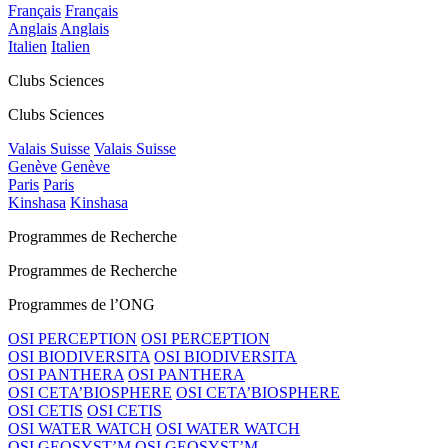
Français
Français
Anglais
Anglais
Italien
Italien
Clubs Sciences
Clubs Sciences
Valais Suisse
Valais Suisse
Genève
Genève
Paris
Paris
Kinshasa
Kinshasa
Programmes de Recherche
Programmes de Recherche
Programmes de l’ONG
OSI PERCEPTION
OSI PERCEPTION
OSI BIODIVERSITA
OSI BIODIVERSITA
OSI PANTHERA
OSI PANTHERA
OSI CETA’BIOSPHERE
OSI CETA’BIOSPHERE
OSI CETIS
OSI CETIS
OSI WATER WATCH
OSI WATER WATCH
OSI GEOSYST’M
OSI GEOSYST’M