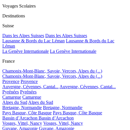
Voyages Scolaires
Destinations
Suisse
Dans les Alpes Suisses
Dans les Alpes Suisses
Lausanne & Bords du Lac Léman
Lausanne & Bords du Lac
Léman
La Genève Internationale
La Genève Internationale
France
Chamonix-Mont-Blanc, Savoie, Vercors, Alpes du (...)
Chamonix-Mont-Blanc, Savoie, Vercors, Alpes du (...)
Provence
Provence
Auvergne, Cévennes, Cantal...
Auvergne, Cévennes, Cantal...
Pyrénées
Pyrénées
Camargue
Camargue
Alpes du Sud
Alpes du Sud
Bretagne, Normandie
Bretagne, Normandie
Pays Basque, Côte Basque
Pays Basque, Côte Basque
Bassin d’Arcachon
Bassin d’Arcachon
Vosges, Vittel, Nancy
Vosges, Vittel, Nancy
Guyane, Amazonie
Guyane, Amazonie