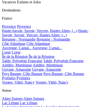
Vacances Enfants et Ados
Destinations
France
Provence
Provence
Haute-Savoie, Savoie, Vercors, Hautes Alpes, (...)
Haute-
Savoie, Savoie, Vercors, Hautes Alpes, (...)
Bretagne - Normandie
Bretagne - Normandie
Côte Atlantique
Côte Atlantique
Auvergne, Cantal...
Auvergne, Cantal...
Corse
Corse
Île de la Réunion
Île de la Réunion
Tahiti, Polynésie Française
Tahiti, Polynésie Française
Antilles, Martinique
Antilles, Martinique
Guyane, Amazonie
Guyane, Amazonie
Pays Basque, Côte Basque
Pays Basque, Côte Basque
Pyrénées
Pyrénées
Vosges, Vittel, Nancy
Vosges, Vittel, Nancy
Suisse
Alpes Suisses
Alpes Suisses
Lac Léman
Lac Léman