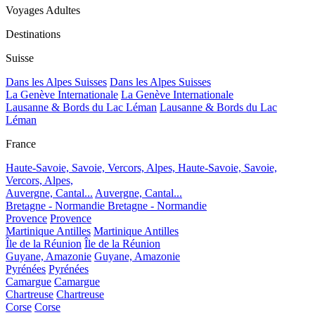
Voyages Adultes
Destinations
Suisse
Dans les Alpes Suisses
Dans les Alpes Suisses
La Genève Internationale
La Genève Internationale
Lausanne & Bords du Lac Léman
Lausanne & Bords du Lac
Léman
France
Haute-Savoie, Savoie, Vercors, Alpes,
Haute-Savoie, Savoie,
Vercors, Alpes,
Auvergne, Cantal...
Auvergne, Cantal...
Bretagne - Normandie
Bretagne - Normandie
Provence
Provence
Martinique Antilles
Martinique Antilles
Île de la Réunion
Île de la Réunion
Guyane, Amazonie
Guyane, Amazonie
Pyrénées
Pyrénées
Camargue
Camargue
Chartreuse
Chartreuse
Corse
Corse