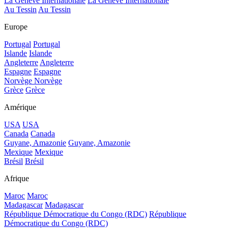
La Genève Internationale
La Genève Internationale
Au Tessin
Au Tessin
Europe
Portugal
Portugal
Islande
Islande
Angleterre
Angleterre
Espagne
Espagne
Norvège
Norvège
Grèce
Grèce
Amérique
USA
USA
Canada
Canada
Guyane, Amazonie
Guyane, Amazonie
Mexique
Mexique
Brésil
Brésil
Afrique
Maroc
Maroc
Madagascar
Madagascar
République Démocratique du Congo (RDC)
République
Démocratique du Congo (RDC)