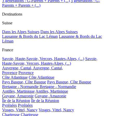
3 générations : G-Parents + Parents + (...)
3 générations : G-
Parents + Parents + (...)
Destinations
Suisse
Dans les Alpes Suisses
Dans les Alpes Suisses
Lausanne & Bords du Lac Léman
Lausanne & Bords du Lac
Léman
France
Savoie, Haute-Savoie, Vercors, Hautes-Alpes, (...)
Savoie,
Haute-Savoie, Vercors, Hautes-Alpes, (...)
Auvergne, Cantal,
Auvergne, Cantal,
Provence
Provence
Côte Atlantique
Côte Atlantique
Pays Basque, Côte Basque
Pays Basque, Côte Basque
Bretagne - Normandie
Bretagne - Normandie
Antilles, Martinique
Antilles, Martinique
Guyane, Amazonie
Guyane, Amazonie
Île de la Réunion
Île de la Réunion
Pyrénées
Pyrénées
Vosges, Vittel, Nancy
Vosges, Vittel, Nancy
Chartreuse
Chartreuse