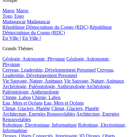
Afrique
Maroc
Maroc
Togo
Togo
Madagascar
Madagascar
République Démocratique du Congo (RDC)
République
Démocratique du Congo (RDC)
En Ville !
En Ville !
Grands Thèmes
Géologie, Astronomie, Physique
Géologie, Astronomie,
Physique
Cerveau, Leadership, Développement Personnel
Cerveau,
Leadership, Développement Personnel
Vie Sauvage, Nature, Animaux
Vie Sauvage, Nature, Animaux
Archéologie, Paléontologie, Anthropologie
Archéologie,
Paléontologie, Anthropologie
Chimie, Labos
Chimie, Labos
Eau, Mers et Océans
Eau, Mers et Océans
Climat, Glaciers, Planète
Climat, Glaciers, Planète
Architecture, Energies Renouvelables
Architecture, Energies
Renouvelables
Robotique, Electronique, Informatique
Robotique, Electronique,
Informatique
Drones, Objets Connectés, Imprimante 3D
Drones, Objets