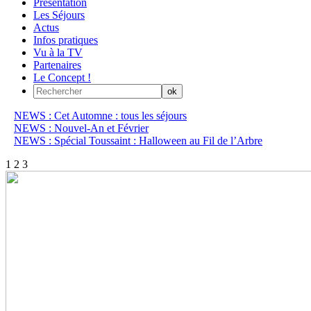
Présentation
Les Séjours
Actus
Infos pratiques
Vu à la TV
Partenaires
Le Concept !
NEWS : Cet Automne : tous les séjours
NEWS : Nouvel-An et Février
NEWS : Spécial Toussaint : Halloween au Fil de l’Arbre
1
2
3