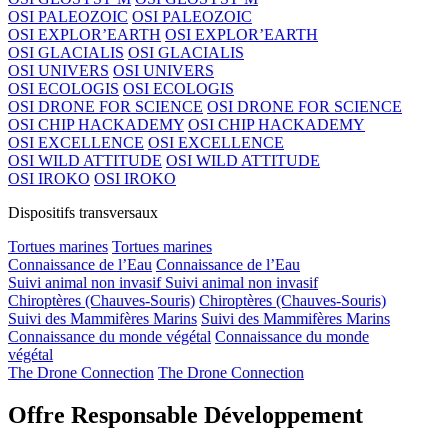
OSI PALEOZOIC
OSI PALEOZOIC
OSI EXPLOR’EARTH
OSI EXPLOR’EARTH
OSI GLACIALIS
OSI GLACIALIS
OSI UNIVERS
OSI UNIVERS
OSI ECOLOGIS
OSI ECOLOGIS
OSI DRONE FOR SCIENCE
OSI DRONE FOR SCIENCE
OSI CHIP HACKADEMY
OSI CHIP HACKADEMY
OSI EXCELLENCE
OSI EXCELLENCE
OSI WILD ATTITUDE
OSI WILD ATTITUDE
OSI IROKO
OSI IROKO
Dispositifs transversaux
Tortues marines
Tortues marines
Connaissance de l’Eau
Connaissance de l’Eau
Suivi animal non invasif
Suivi animal non invasif
Chiroptères (Chauves-Souris)
Chiroptères (Chauves-Souris)
Suivi des Mammifères Marins
Suivi des Mammifères Marins
Connaissance du monde végétal
Connaissance du monde
végétal
The Drone Connection
The Drone Connection
Offre Responsable Développement