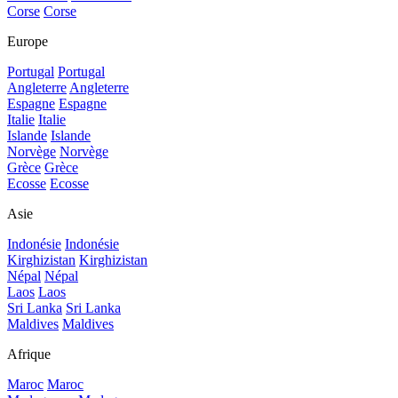
Corse
Corse
Europe
Portugal
Portugal
Angleterre
Angleterre
Espagne
Espagne
Italie
Italie
Islande
Islande
Norvège
Norvège
Grèce
Grèce
Ecosse
Ecosse
Asie
Indonésie
Indonésie
Kirghizistan
Kirghizistan
Népal
Népal
Laos
Laos
Sri Lanka
Sri Lanka
Maldives
Maldives
Afrique
Maroc
Maroc