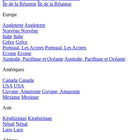
Île de la Réunion
Île de la Réunion
Europe
Angleterre
Angleterre
Norvège
Norvège
Italie
Italie
Grèce
Grèce
Portugal, Les Acores
Portugal, Les Acores
Ecosse
Ecosse
Australie, Pacifique et Océanie
Australie, Pacifique et Océanie
Amériques
Canada
Canada
USA
USA
Guyane, Amazonie
Guyane, Amazonie
Mexique
Mexique
Asie
Kirghizistan
Kirghizistan
Népal
Népal
Laos
Laos