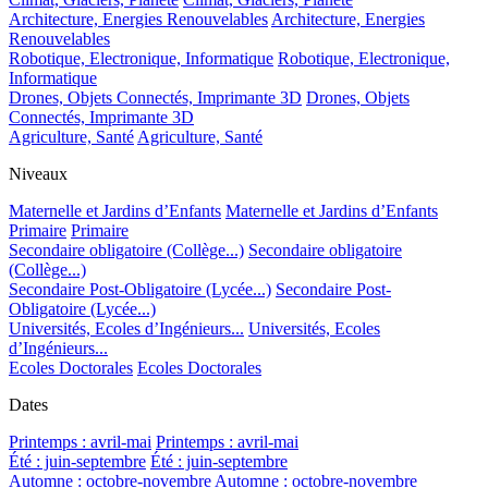
Architecture, Energies Renouvelables
Architecture, Energies
Renouvelables
Robotique, Electronique, Informatique
Robotique, Electronique,
Informatique
Drones, Objets Connectés, Imprimante 3D
Drones, Objets
Connectés, Imprimante 3D
Agriculture, Santé
Agriculture, Santé
Niveaux
Maternelle et Jardins d’Enfants
Maternelle et Jardins d’Enfants
Primaire
Primaire
Secondaire obligatoire (Collège...)
Secondaire obligatoire
(Collège...)
Secondaire Post-Obligatoire (Lycée...)
Secondaire Post-
Obligatoire (Lycée...)
Universités, Ecoles d’Ingénieurs...
Universités, Ecoles
d’Ingénieurs...
Ecoles Doctorales
Ecoles Doctorales
Dates
Printemps : avril-mai
Printemps : avril-mai
Été : juin-septembre
Été : juin-septembre
Automne : octobre-novembre
Automne : octobre-novembre