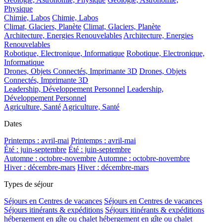
Physique
Chimie, Labos
Chimie, Labos
Climat, Glaciers, Planète
Climat, Glaciers, Planète
Architecture, Energies Renouvelables
Architecture, Energies
Renouvelables
Robotique, Electronique, Informatique
Robotique, Electronique,
Informatique
Drones, Objets Connectés, Imprimante 3D
Drones, Objets
Connectés, Imprimante 3D
Leadership, Développement Personnel
Leadership,
Développement Personnel
Agriculture, Santé
Agriculture, Santé
Dates
Printemps : avril-mai
Printemps : avril-mai
Été : juin-septembre
Été : juin-septembre
Automne : octobre-novembre
Automne : octobre-novembre
Hiver : décembre-mars
Hiver : décembre-mars
Types de séjour
Séjours en Centres de vacances
Séjours en Centres de vacances
Séjours itinérants & expéditions
Séjours itinérants & expéditions
hébergement en gîte ou chalet
hébergement en gîte ou chalet