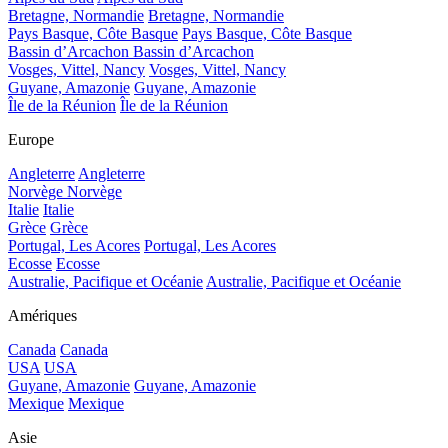
Bretagne, Normandie
Bretagne, Normandie
Pays Basque, Côte Basque
Pays Basque, Côte Basque
Bassin d’Arcachon
Bassin d’Arcachon
Vosges, Vittel, Nancy
Vosges, Vittel, Nancy
Guyane, Amazonie
Guyane, Amazonie
Île de la Réunion
Île de la Réunion
Europe
Angleterre
Angleterre
Norvège
Norvège
Italie
Italie
Grèce
Grèce
Portugal, Les Acores
Portugal, Les Acores
Ecosse
Ecosse
Australie, Pacifique et Océanie
Australie, Pacifique et Océanie
Amériques
Canada
Canada
USA
USA
Guyane, Amazonie
Guyane, Amazonie
Mexique
Mexique
Asie