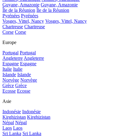
Guyane, Amazonie
Guyane, Amazonie
Île de la Réunion
Île de la Réunion
Pyrénées
Pyrénées
Vosges, Vittel, Nancy
Vosges, Vittel, Nancy
Chartreuse
Chartreuse
Corse
Corse
Europe
Portugal
Portugal
Angleterre
Angleterre
Espagne
Espagne
Italie
Italie
Islande
Islande
Norvège
Norvège
Grèce
Grèce
Ecosse
Ecosse
Asie
Indonésie
Indonésie
Kirghizistan
Kirghizistan
Népal
Népal
Laos
Laos
Sri Lanka
Sri Lanka