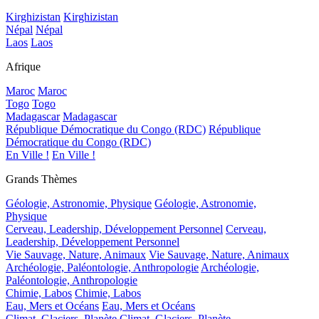
Kirghizistan
Kirghizistan
Népal
Népal
Laos
Laos
Afrique
Maroc
Maroc
Togo
Togo
Madagascar
Madagascar
République Démocratique du Congo (RDC)
République
Démocratique du Congo (RDC)
En Ville !
En Ville !
Grands Thèmes
Géologie, Astronomie, Physique
Géologie, Astronomie,
Physique
Cerveau, Leadership, Développement Personnel
Cerveau,
Leadership, Développement Personnel
Vie Sauvage, Nature, Animaux
Vie Sauvage, Nature, Animaux
Archéologie, Paléontologie, Anthropologie
Archéologie,
Paléontologie, Anthropologie
Chimie, Labos
Chimie, Labos
Eau, Mers et Océans
Eau, Mers et Océans
Climat, Glaciers, Planète
Climat, Glaciers, Planète