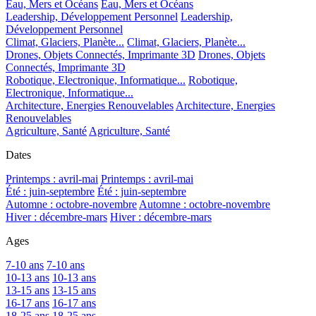
Eau, Mers et Océans
Eau, Mers et Océans
Leadership, Développement Personnel
Leadership,
Développement Personnel
Climat, Glaciers, Planète...
Climat, Glaciers, Planète...
Drones, Objets Connectés, Imprimante 3D
Drones, Objets
Connectés, Imprimante 3D
Robotique, Electronique, Informatique...
Robotique,
Electronique, Informatique...
Architecture, Energies Renouvelables
Architecture, Energies
Renouvelables
Agriculture, Santé
Agriculture, Santé
Dates
Printemps : avril-mai
Printemps : avril-mai
Été : juin-septembre
Été : juin-septembre
Automne : octobre-novembre
Automne : octobre-novembre
Hiver : décembre-mars
Hiver : décembre-mars
Ages
7-10 ans
7-10 ans
10-13 ans
10-13 ans
13-15 ans
13-15 ans
16-17 ans
16-17 ans
18-25 ans
18-25 ans