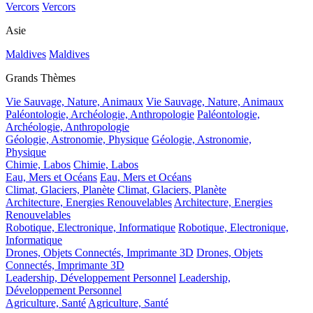
Vercors
Vercors
Asie
Maldives
Maldives
Grands Thèmes
Vie Sauvage, Nature, Animaux
Vie Sauvage, Nature, Animaux
Paléontologie, Archéologie, Anthropologie
Paléontologie,
Archéologie, Anthropologie
Géologie, Astronomie, Physique
Géologie, Astronomie,
Physique
Chimie, Labos
Chimie, Labos
Eau, Mers et Océans
Eau, Mers et Océans
Climat, Glaciers, Planète
Climat, Glaciers, Planète
Architecture, Energies Renouvelables
Architecture, Energies
Renouvelables
Robotique, Electronique, Informatique
Robotique, Electronique,
Informatique
Drones, Objets Connectés, Imprimante 3D
Drones, Objets
Connectés, Imprimante 3D
Leadership, Développement Personnel
Leadership,
Développement Personnel
Agriculture, Santé
Agriculture, Santé