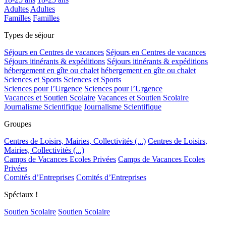
Adultes
Adultes
Familles
Familles
Types de séjour
Séjours en Centres de vacances
Séjours en Centres de vacances
Séjours itinérants & expéditions
Séjours itinérants & expéditions
hébergement en gîte ou chalet
hébergement en gîte ou chalet
Sciences et Sports
Sciences et Sports
Sciences pour l’Urgence
Sciences pour l’Urgence
Vacances et Soutien Scolaire
Vacances et Soutien Scolaire
Journalisme Scientifique
Journalisme Scientifique
Groupes
Centres de Loisirs, Mairies, Collectivités (...)
Centres de Loisirs,
Mairies, Collectivités (...)
Camps de Vacances Ecoles Privées
Camps de Vacances Ecoles
Privées
Comités d’Entreprises
Comités d’Entreprises
Spéciaux !
Soutien Scolaire
Soutien Scolaire