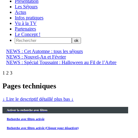
Présentation
Les Séjours
Actus
Infos pratiques
Vu à la TV
Partenaires
Le Concept !
NEWS : Cet Automne : tous les séjours
NEWS : Nouvel-An et Février
NEWS : Spécial Toussaint : Halloween au Fil de l’Arbre
1
2
3
Pages techniques
↓ Lire le descriptif détaillé plus bas ↓
Activer la recherche avec filtres
Recherche avec filtres activée
Recherche avec filtres activée (Cliquer pour désactiver)