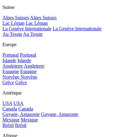
Suisse
Alpes Suisses
Alpes Suisses
Lac Léman
Lac Léman
La Genève Internationale
La Genève Internationale
Au Tessin
Au Tessin
Europe
Portugal
Portugal
Islande
Islande
Angleterre
Angleterre
Espagne
Espagne
Norvège
Norvège
Grèce
Grèce
Amérique
USA
USA
Canada
Canada
Guyane, Amazonie
Guyane, Amazonie
Mexique
Mexique
Brésil
Brésil
Afrique