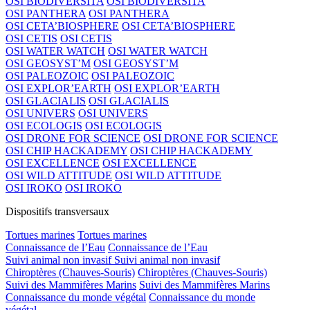
OSI BIODIVERSITA
OSI BIODIVERSITA
OSI PANTHERA
OSI PANTHERA
OSI CETA’BIOSPHERE
OSI CETA’BIOSPHERE
OSI CETIS
OSI CETIS
OSI WATER WATCH
OSI WATER WATCH
OSI GEOSYST’M
OSI GEOSYST’M
OSI PALEOZOIC
OSI PALEOZOIC
OSI EXPLOR’EARTH
OSI EXPLOR’EARTH
OSI GLACIALIS
OSI GLACIALIS
OSI UNIVERS
OSI UNIVERS
OSI ECOLOGIS
OSI ECOLOGIS
OSI DRONE FOR SCIENCE
OSI DRONE FOR SCIENCE
OSI CHIP HACKADEMY
OSI CHIP HACKADEMY
OSI EXCELLENCE
OSI EXCELLENCE
OSI WILD ATTITUDE
OSI WILD ATTITUDE
OSI IROKO
OSI IROKO
Dispositifs transversaux
Tortues marines
Tortues marines
Connaissance de l’Eau
Connaissance de l’Eau
Suivi animal non invasif
Suivi animal non invasif
Chiroptères (Chauves-Souris)
Chiroptères (Chauves-Souris)
Suivi des Mammifères Marins
Suivi des Mammifères Marins
Connaissance du monde végétal
Connaissance du monde
végétal