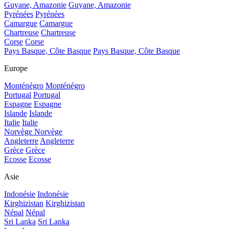
Guyane, Amazonie
Guyane, Amazonie
Pyrénées
Pyrénées
Camargue
Camargue
Chartreuse
Chartreuse
Corse
Corse
Pays Basque, Côte Basque
Pays Basque, Côte Basque
Europe
Monténégro
Monténégro
Portugal
Portugal
Espagne
Espagne
Islande
Islande
Italie
Italie
Norvège
Norvège
Angleterre
Angleterre
Grèce
Grèce
Ecosse
Ecosse
Asie
Indonésie
Indonésie
Kirghizistan
Kirghizistan
Népal
Népal
Sri Lanka
Sri Lanka