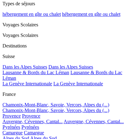
Types de séjours
hébergement en gîte ou chalet
hébergement en gîte ou chalet
Voyages Scolaires
Voyages Scolaires
Destinations
Suisse
Dans les Alpes Suisses
Dans les Alpes Suisses
Lausanne & Bords du Lac Léman
Lausanne & Bords du Lac
Léman
La Genève Internationale
La Genève Internationale
France
Chamonix-Mont-Blanc, Savoie, Vercors, Alpes du (...)
Chamonix-Mont-Blanc, Savoie, Vercors, Alpes du (...)
Provence
Provence
Auvergne, Cévennes, Cantal...
Auvergne, Cévennes, Cantal...
Pyrénées
Pyrénées
Camargue
Camargue
Alpes du Sud
Alpes du Sud