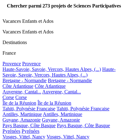
Chercher parmi
273
projets de Sciences Participatives
Vacances Enfants et Ados
Vacances Enfants et Ados
Destinations
France
Provence
Provence
Haute-Savoie, Savoie, Vercors, Hautes Alpes, (...)
Haute-
Savoie, Savoie, Vercors, Hautes Alpes, (...)
Bretagne - Normandie
Bretagne - Normandie
Côte Atlantique
Côte Atlantique
Auvergne, Cantal...
Auvergne, Cantal...
Corse
Corse
Île de la Réunion
Île de la Réunion
Tahiti, Polynésie Française
Tahiti, Polynésie Française
Antilles, Martinique
Antilles, Martinique
Guyane, Amazonie
Guyane, Amazonie
Pays Basque, Côte Basque
Pays Basque, Côte Basque
Pyrénées
Pyrénées
Vosges, Vittel, Nancy
Vosges, Vittel, Nancy