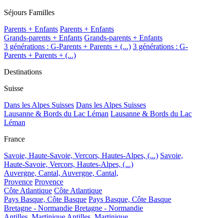
Séjours Familles
Parents + Enfants
Parents + Enfants
Grands-parents + Enfants
Grands-parents + Enfants
3 générations : G-Parents + Parents + (...)
3 générations : G-
Parents + Parents + (...)
Destinations
Suisse
Dans les Alpes Suisses
Dans les Alpes Suisses
Lausanne & Bords du Lac Léman
Lausanne & Bords du Lac
Léman
France
Savoie, Haute-Savoie, Vercors, Hautes-Alpes, (...)
Savoie,
Haute-Savoie, Vercors, Hautes-Alpes, (...)
Auvergne, Cantal,
Auvergne, Cantal,
Provence
Provence
Côte Atlantique
Côte Atlantique
Pays Basque, Côte Basque
Pays Basque, Côte Basque
Bretagne - Normandie
Bretagne - Normandie
Antilles, Martinique
Antilles, Martinique