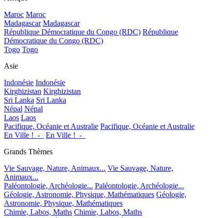
Maroc
Maroc
Madagascar
Madagascar
République Démocratique du Congo (RDC)
République
Démocratique du Congo (RDC)
Togo
Togo
Asie
Indonésie
Indonésie
Kirghizistan
Kirghizistan
Sri Lanka
Sri Lanka
Népal
Népal
Laos
Laos
Pacifique, Océanie et Australie
Pacifique, Océanie et Australie
En Ville !_-_
En Ville !_-_
Grands Thèmes
Vie Sauvage, Nature, Animaux...
Vie Sauvage, Nature,
Animaux...
Paléontologie, Archéologie...
Paléontologie, Archéologie...
Géologie, Astronomie, Physique, Mathématiques
Géologie,
Astronomie, Physique, Mathématiques
Chimie, Labos, Maths
Chimie, Labos, Maths