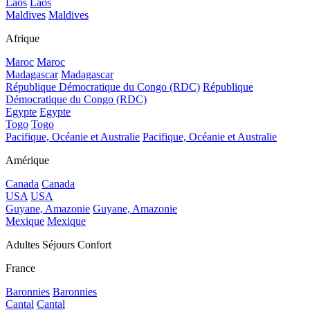
Laos
Laos
Maldives
Maldives
Afrique
Maroc
Maroc
Madagascar
Madagascar
République Démocratique du Congo (RDC)
République
Démocratique du Congo (RDC)
Egypte
Egypte
Togo
Togo
Pacifique, Océanie et Australie
Pacifique, Océanie et Australie
Amérique
Canada
Canada
USA
USA
Guyane, Amazonie
Guyane, Amazonie
Mexique
Mexique
Adultes Séjours Confort
France
Baronnies
Baronnies
Cantal
Cantal