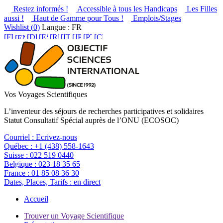
Restez informés !
Accessible à tous les Handicaps
Les Filles
aussi !
Haut de Gamme pour Tous !
Emplois/Stages
Wishlist (
0
)
Langue : FR
Vos Voyages Scientifiques
L’inventeur des séjours de recherches participatives et solidaires
Statut Consultatif Spécial auprès de l’ONU (ECOSOC)
Courriel :
Ecrivez-nous
Québec :
+1 (438) 558-1643
Suisse :
022 519 0440
Belgique :
023 18 35 65
France :
01 85 08 36 30
Dates, Places, Tarifs :
en direct
Accueil
Trouver un Voyage Scientifique