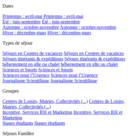
Dates
Printemps : avril-mai
Printemps : avril-mai
Été : juin-septembre
Été : juin-septembre
Automne : octobre-novembre
Automne : octobre-novembre
Hiver : décembre-mars
Hiver : décembre-mars
Types de séjour
Séjours en Centres de vacances
Séjours en Centres de vacances
Séjours itinérants & expéditions
Séjours itinérants & expéditions
hébergement en gîte ou chalet
hébergement en gîte ou chalet
Sciences et Sports
Sciences et Sports
Sciences pour l’Urgence
Sciences pour l’Urgence
Journalisme Scientifique
Journalisme Scientifique
Groupes
Centres de Loisirs, Mairies, Collectivités (...)
Centres de Loisirs,
Mairies, Collectivités (...)
Incentive, Services RH et Marketing
Incentive, Services RH et
Marketing
Stages étudiants
Stages étudiants
Séjours Familles