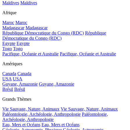
Maldives
Maldives
Afrique
Maroc
Maroc
Madagascar
Madagascar
République Démocratique du Congo (RDC)
République
Démocratique du Congo (RDC)
Egypte
Egypte
Togo
Togo
Pacifique, Océanie et Australie
Pacifique, Océanie et Australie
Amériques
Canada
Canada
USA
USA
Guyane, Amazonie
Guyane, Amazonie
Brésil
Brésil
Grands Thèmes
Vie Sauvage, Nature, Animaux
Vie Sauvage, Nature, Animaux
Paléontologie, Archéologie, Anthropologie
Paléontologie,
Archéologie, Anthropologie
Eau, Mers et Océans
Eau, Mers et Océans
Géologie, Astronomie, Physique
Géologie, Astronomie,