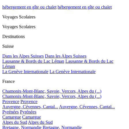
hébergement en gîte ou chalet
hébergement en gîte ou chalet
Voyages Scolaires
Voyages Scolaires
Destinations
Suisse
Dans les Alpes Suisses
Dans les Alpes Suisses
Lausanne & Bords du Lac Léman
Lausanne & Bords du Lac
Léman
La Genève Internationale
La Genève Internationale
France
Chamonix-Mont-Blanc, Savoie, Vercors, Alpes du (...)
Chamonix-Mont-Blanc, Savoie, Vercors, Alpes du (...)
Provence
Provence
Auvergne, Cévennes, Cantal...
Auvergne, Cévennes, Cantal...
Pyrénées
Pyrénées
Camargue
Camargue
Alpes du Sud
Alpes du Sud
Bretagne, Normandie
Bretagne, Normandie