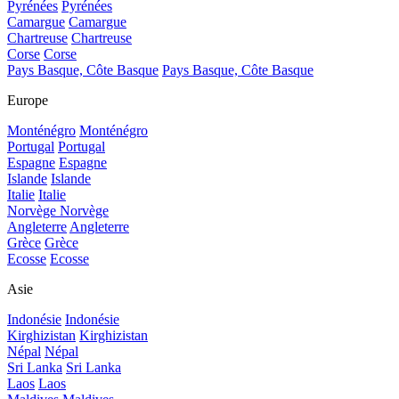
Pyrénées
Pyrénées
Camargue
Camargue
Chartreuse
Chartreuse
Corse
Corse
Pays Basque, Côte Basque
Pays Basque, Côte Basque
Europe
Monténégro
Monténégro
Portugal
Portugal
Espagne
Espagne
Islande
Islande
Italie
Italie
Norvège
Norvège
Angleterre
Angleterre
Grèce
Grèce
Ecosse
Ecosse
Asie
Indonésie
Indonésie
Kirghizistan
Kirghizistan
Népal
Népal
Sri Lanka
Sri Lanka
Laos
Laos