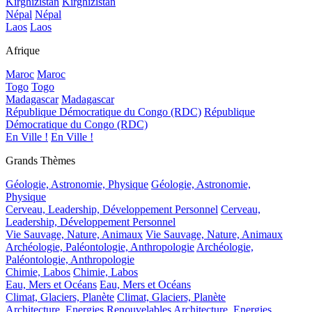
Kirghizistan
Kirghizistan
Népal
Népal
Laos
Laos
Afrique
Maroc
Maroc
Togo
Togo
Madagascar
Madagascar
République Démocratique du Congo (RDC)
République
Démocratique du Congo (RDC)
En Ville !
En Ville !
Grands Thèmes
Géologie, Astronomie, Physique
Géologie, Astronomie,
Physique
Cerveau, Leadership, Développement Personnel
Cerveau,
Leadership, Développement Personnel
Vie Sauvage, Nature, Animaux
Vie Sauvage, Nature, Animaux
Archéologie, Paléontologie, Anthropologie
Archéologie,
Paléontologie, Anthropologie
Chimie, Labos
Chimie, Labos
Eau, Mers et Océans
Eau, Mers et Océans
Climat, Glaciers, Planète
Climat, Glaciers, Planète
Architecture, Energies Renouvelables
Architecture, Energies