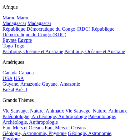
Afrique
Maroc
Maroc
Madagascar
Madagascar
République Démocratique du Congo (RDC)
République
Démocratique du Congo (RDC)
Egypte
Egypte
Togo
Togo
Pacifique, Océanie et Australie
Pacifique, Océanie et Australie
Amériques
Canada
Canada
USA
USA
Guyane, Amazonie
Guyane, Amazonie
Brésil
Brésil
Grands Thèmes
Vie Sauvage, Nature, Animaux
Vie Sauvage, Nature, Animaux
Paléontologie, Archéologie, Anthropologie
Paléontologie,
Archéologie, Anthropologie
Eau, Mers et Océans
Eau, Mers et Océans
Géologie, Astronomie, Physique
Géologie, Astronomie,
Physique