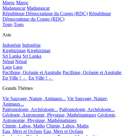
Maroc
Maroc
Madagascar
Madagascar
République Démocratique du Congo (RDC)
République
Démocratique du Congo (RDC)
Togo
Togo
Asie
Indonésie
Indonésie
Kirghizistan
Kirghizistan
Sri Lanka
Sri Lanka
Népal
Népal
Laos
Laos
Pacifique, Océanie et Australie
Pacifique, Océanie et Australie
En Ville !_-_
En Ville !_-_
Grands Thèmes
Vie Sauvage, Nature, Animaux...
Vie Sauvage, Nature,
Animaux...
Paléontologie, Archéologie...
Paléontologie, Archéologie...
Géologie, Astronomie, Physique, Mathématiques
Géologie,
Astronomie, Physique, Mathématiques
Chimie, Labos, Maths
Chimie, Labos, Maths
Eau, Mers et Océans
Eau, Mers et Océans