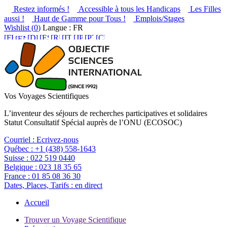
Restez informés !
Accessible à tous les Handicaps
Les Filles
aussi !
Haut de Gamme pour Tous !
Emplois/Stages
Wishlist (
0
)
Langue : FR
Vos Voyages Scientifiques
L’inventeur des séjours de recherches participatives et solidaires
Statut Consultatif Spécial auprès de l’ONU (ECOSOC)
Courriel :
Ecrivez-nous
Québec :
+1 (438) 558-1643
Suisse :
022 519 0440
Belgique :
023 18 35 65
France :
01 85 08 36 30
Dates, Places, Tarifs :
en direct
Accueil
Trouver un Voyage Scientifique