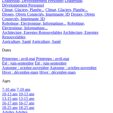
Leadership, Développement Personnel
Leadership,
Développement Personnel
Climat, Glaciers, Planète...
Climat, Glaciers, Planète...
Drones, Objets Connectés, Imprimante 3D
Drones, Objets
Connectés, Imprimante 3D
Robotique, Electronique, Informatique...
Robotique,
Electronique, Informatique...
Architecture, Energies Renouvelables
Architecture, Energies
Renouvelables
Agriculture, Santé
Agriculture, Santé
Dates
Printemps : avril-mai
Printemps : avril-mai
Été : juin-septembre
Été : juin-septembre
Automne : octobre-novembre
Automne : octobre-novembre
Hiver : décembre-mars
Hiver : décembre-mars
Ages
7-10 ans
7-10 ans
10-13 ans
10-13 ans
13-15 ans
13-15 ans
16-17 ans
16-17 ans
18-25 ans
18-25 ans
Adultes
Adultes