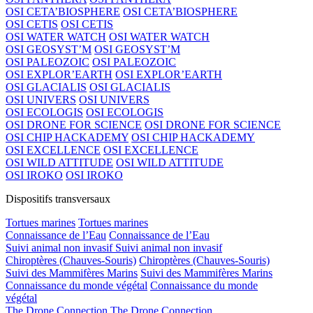
OSI CETA’BIOSPHERE
OSI CETA’BIOSPHERE
OSI CETIS
OSI CETIS
OSI WATER WATCH
OSI WATER WATCH
OSI GEOSYST’M
OSI GEOSYST’M
OSI PALEOZOIC
OSI PALEOZOIC
OSI EXPLOR’EARTH
OSI EXPLOR’EARTH
OSI GLACIALIS
OSI GLACIALIS
OSI UNIVERS
OSI UNIVERS
OSI ECOLOGIS
OSI ECOLOGIS
OSI DRONE FOR SCIENCE
OSI DRONE FOR SCIENCE
OSI CHIP HACKADEMY
OSI CHIP HACKADEMY
OSI EXCELLENCE
OSI EXCELLENCE
OSI WILD ATTITUDE
OSI WILD ATTITUDE
OSI IROKO
OSI IROKO
Dispositifs transversaux
Tortues marines
Tortues marines
Connaissance de l’Eau
Connaissance de l’Eau
Suivi animal non invasif
Suivi animal non invasif
Chiroptères (Chauves-Souris)
Chiroptères (Chauves-Souris)
Suivi des Mammifères Marins
Suivi des Mammifères Marins
Connaissance du monde végétal
Connaissance du monde
végétal
The Drone Connection
The Drone Connection