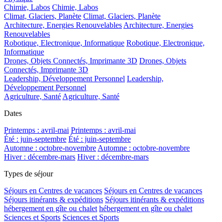
Chimie, Labos
Chimie, Labos
Climat, Glaciers, Planète
Climat, Glaciers, Planète
Architecture, Energies Renouvelables
Architecture, Energies
Renouvelables
Robotique, Electronique, Informatique
Robotique, Electronique,
Informatique
Drones, Objets Connectés, Imprimante 3D
Drones, Objets
Connectés, Imprimante 3D
Leadership, Développement Personnel
Leadership,
Développement Personnel
Agriculture, Santé
Agriculture, Santé
Dates
Printemps : avril-mai
Printemps : avril-mai
Été : juin-septembre
Été : juin-septembre
Automne : octobre-novembre
Automne : octobre-novembre
Hiver : décembre-mars
Hiver : décembre-mars
Types de séjour
Séjours en Centres de vacances
Séjours en Centres de vacances
Séjours itinérants & expéditions
Séjours itinérants & expéditions
hébergement en gîte ou chalet
hébergement en gîte ou chalet
Sciences et Sports
Sciences et Sports