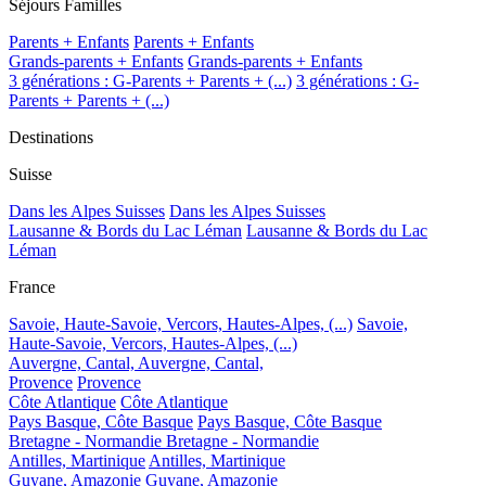
Séjours Familles
Parents + Enfants
Parents + Enfants
Grands-parents + Enfants
Grands-parents + Enfants
3 générations : G-Parents + Parents + (...)
3 générations : G-
Parents + Parents + (...)
Destinations
Suisse
Dans les Alpes Suisses
Dans les Alpes Suisses
Lausanne & Bords du Lac Léman
Lausanne & Bords du Lac
Léman
France
Savoie, Haute-Savoie, Vercors, Hautes-Alpes, (...)
Savoie,
Haute-Savoie, Vercors, Hautes-Alpes, (...)
Auvergne, Cantal,
Auvergne, Cantal,
Provence
Provence
Côte Atlantique
Côte Atlantique
Pays Basque, Côte Basque
Pays Basque, Côte Basque
Bretagne - Normandie
Bretagne - Normandie
Antilles, Martinique
Antilles, Martinique
Guyane, Amazonie
Guyane, Amazonie