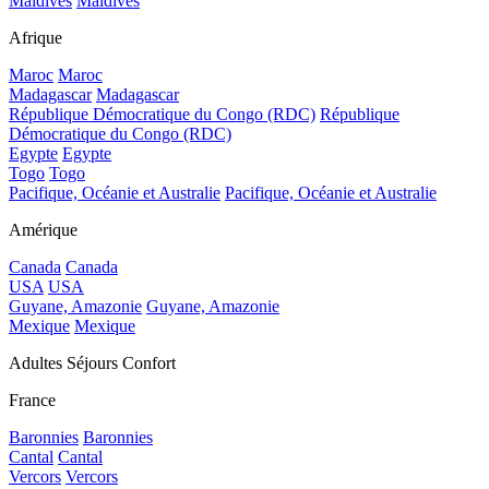
Maldives
Maldives
Afrique
Maroc
Maroc
Madagascar
Madagascar
République Démocratique du Congo (RDC)
République
Démocratique du Congo (RDC)
Egypte
Egypte
Togo
Togo
Pacifique, Océanie et Australie
Pacifique, Océanie et Australie
Amérique
Canada
Canada
USA
USA
Guyane, Amazonie
Guyane, Amazonie
Mexique
Mexique
Adultes Séjours Confort
France
Baronnies
Baronnies
Cantal
Cantal
Vercors
Vercors