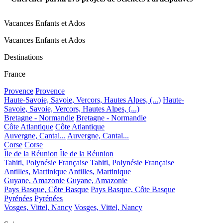
Vacances Enfants et Ados
Vacances Enfants et Ados
Destinations
France
Provence
Provence
Haute-Savoie, Savoie, Vercors, Hautes Alpes, (...)
Haute-
Savoie, Savoie, Vercors, Hautes Alpes, (...)
Bretagne - Normandie
Bretagne - Normandie
Côte Atlantique
Côte Atlantique
Auvergne, Cantal...
Auvergne, Cantal...
Corse
Corse
Île de la Réunion
Île de la Réunion
Tahiti, Polynésie Française
Tahiti, Polynésie Française
Antilles, Martinique
Antilles, Martinique
Guyane, Amazonie
Guyane, Amazonie
Pays Basque, Côte Basque
Pays Basque, Côte Basque
Pyrénées
Pyrénées
Vosges, Vittel, Nancy
Vosges, Vittel, Nancy