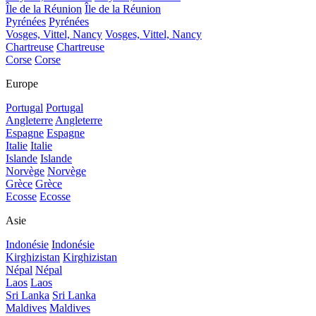
Île de la Réunion
Île de la Réunion
Pyrénées
Pyrénées
Vosges, Vittel, Nancy
Vosges, Vittel, Nancy
Chartreuse
Chartreuse
Corse
Corse
Europe
Portugal
Portugal
Angleterre
Angleterre
Espagne
Espagne
Italie
Italie
Islande
Islande
Norvège
Norvège
Grèce
Grèce
Ecosse
Ecosse
Asie
Indonésie
Indonésie
Kirghizistan
Kirghizistan
Népal
Népal
Laos
Laos
Sri Lanka
Sri Lanka
Maldives
Maldives