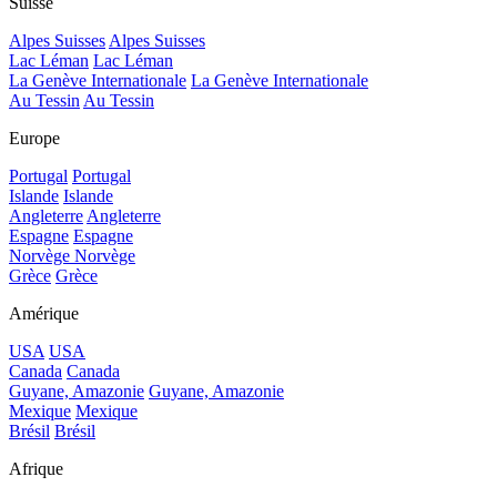
Suisse
Alpes Suisses
Alpes Suisses
Lac Léman
Lac Léman
La Genève Internationale
La Genève Internationale
Au Tessin
Au Tessin
Europe
Portugal
Portugal
Islande
Islande
Angleterre
Angleterre
Espagne
Espagne
Norvège
Norvège
Grèce
Grèce
Amérique
USA
USA
Canada
Canada
Guyane, Amazonie
Guyane, Amazonie
Mexique
Mexique
Brésil
Brésil
Afrique