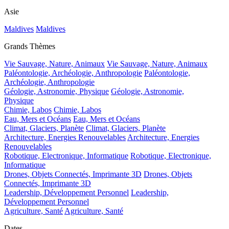
Asie
Maldives
Maldives
Grands Thèmes
Vie Sauvage, Nature, Animaux
Vie Sauvage, Nature, Animaux
Paléontologie, Archéologie, Anthropologie
Paléontologie,
Archéologie, Anthropologie
Géologie, Astronomie, Physique
Géologie, Astronomie,
Physique
Chimie, Labos
Chimie, Labos
Eau, Mers et Océans
Eau, Mers et Océans
Climat, Glaciers, Planète
Climat, Glaciers, Planète
Architecture, Energies Renouvelables
Architecture, Energies
Renouvelables
Robotique, Electronique, Informatique
Robotique, Electronique,
Informatique
Drones, Objets Connectés, Imprimante 3D
Drones, Objets
Connectés, Imprimante 3D
Leadership, Développement Personnel
Leadership,
Développement Personnel
Agriculture, Santé
Agriculture, Santé
Dates