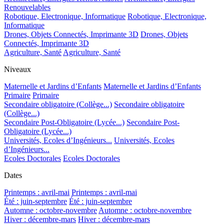
Renouvelables
Robotique, Electronique, Informatique
Robotique, Electronique,
Informatique
Drones, Objets Connectés, Imprimante 3D
Drones, Objets
Connectés, Imprimante 3D
Agriculture, Santé
Agriculture, Santé
Niveaux
Maternelle et Jardins d’Enfants
Maternelle et Jardins d’Enfants
Primaire
Primaire
Secondaire obligatoire (Collège...)
Secondaire obligatoire
(Collège...)
Secondaire Post-Obligatoire (Lycée...)
Secondaire Post-
Obligatoire (Lycée...)
Universités, Ecoles d’Ingénieurs...
Universités, Ecoles
d’Ingénieurs...
Ecoles Doctorales
Ecoles Doctorales
Dates
Printemps : avril-mai
Printemps : avril-mai
Été : juin-septembre
Été : juin-septembre
Automne : octobre-novembre
Automne : octobre-novembre
Hiver : décembre-mars
Hiver : décembre-mars