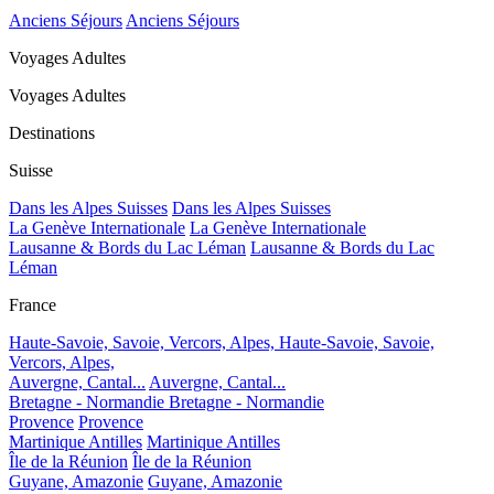
Anciens Séjours
Anciens Séjours
Voyages Adultes
Voyages Adultes
Destinations
Suisse
Dans les Alpes Suisses
Dans les Alpes Suisses
La Genève Internationale
La Genève Internationale
Lausanne & Bords du Lac Léman
Lausanne & Bords du Lac
Léman
France
Haute-Savoie, Savoie, Vercors, Alpes,
Haute-Savoie, Savoie,
Vercors, Alpes,
Auvergne, Cantal...
Auvergne, Cantal...
Bretagne - Normandie
Bretagne - Normandie
Provence
Provence
Martinique Antilles
Martinique Antilles
Île de la Réunion
Île de la Réunion
Guyane, Amazonie
Guyane, Amazonie