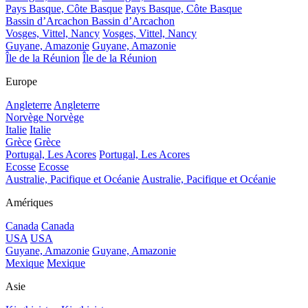
Pays Basque, Côte Basque
Pays Basque, Côte Basque
Bassin d’Arcachon
Bassin d’Arcachon
Vosges, Vittel, Nancy
Vosges, Vittel, Nancy
Guyane, Amazonie
Guyane, Amazonie
Île de la Réunion
Île de la Réunion
Europe
Angleterre
Angleterre
Norvège
Norvège
Italie
Italie
Grèce
Grèce
Portugal, Les Acores
Portugal, Les Acores
Ecosse
Ecosse
Australie, Pacifique et Océanie
Australie, Pacifique et Océanie
Amériques
Canada
Canada
USA
USA
Guyane, Amazonie
Guyane, Amazonie
Mexique
Mexique
Asie