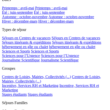
Printemps : avril-mai
Printemps : avril-mai
Été : juin-septembre
Été : juin-septembre
Automne : octobre-novembre
Automne : octobre-novembre
Hiver : décembre-mars
Hiver : décembre-mars
Types de séjour
Séjours en Centres de vacances
Séjours en Centres de vacances
Séjours itinérants & expéditions
Séjours itinérants & expéditions
hébergement en gîte ou chalet
hébergement en gîte ou chalet
Sciences et Sports
Sciences et Sports
Sciences pour l’Urgence
Sciences pour l’Urgence
Journalisme Scientifique
Journalisme Scientifique
Groupes
Centres de Loisirs, Mairies, Collectivités (...)
Centres de Loisirs,
Mairies, Collectivités (...)
Incentive, Services RH et Marketing
Incentive, Services RH et
Marketing
Stages étudiants
Stages étudiants
Séjours Familles