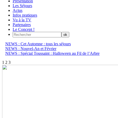
Présentation
Les Séjours
Actus
Infos pratiques
Vu à la TV
Partenaires
Le Concept !
NEWS : Cet Automne : tous les séjours
NEWS : Nouvel-An et Février
NEWS : Spécial Toussaint : Halloween au Fil de l’Arbre
1
2
3