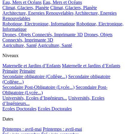
Eau, Mers et Océans
Eau, Mers et Océans
Climat, Glaciers, Planète
Climat, Glaciers, Planète
Architecture, Energies Renouvelables
Architecture, Energies
Renouvelables
Robotique, Electronique, Informatique
Robotique, Electronique,
Informatique
Drones, Objets Connectés, Imprimante 3D
Drones, Objets
Connectés, Imprimante 3D
Agriculture, Santé
Agriculture, Santé
Niveaux
Maternelle et Jardins d’Enfants
Maternelle et Jardins d’Enfants
Primaire
Primaire
Secondaire obligatoire (Collège...)
Secondaire obligatoire
(Collège...)
Secondaire Post-Obligatoire (Lycée...)
Secondaire Post-
Obligatoire (Lycée...)
Universités, Ecoles d’Ingénieurs...
Universités, Ecoles
d’Ingénieurs...
Ecoles Doctorales
Ecoles Doctorales
Dates
Printemps : avril-mai
Printemps : avril-mai