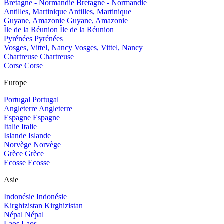
Bretagne - Normandie
Bretagne - Normandie
Antilles, Martinique
Antilles, Martinique
Guyane, Amazonie
Guyane, Amazonie
Île de la Réunion
Île de la Réunion
Pyrénées
Pyrénées
Vosges, Vittel, Nancy
Vosges, Vittel, Nancy
Chartreuse
Chartreuse
Corse
Corse
Europe
Portugal
Portugal
Angleterre
Angleterre
Espagne
Espagne
Italie
Italie
Islande
Islande
Norvège
Norvège
Grèce
Grèce
Ecosse
Ecosse
Asie
Indonésie
Indonésie
Kirghizistan
Kirghizistan
Népal
Népal
Laos
Laos