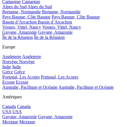
Camargue
Camargue
Alpes du Sud
Alpes du Sud
Bretagne, Normandie
Bretagne, Normandie
Pays Basque, Côte Basque
Pays Basque, Côte Basque
Bassin d’Arcachon
Bassin d’Arcachon
Vosges, Vittel, Nancy
Vosges, Vittel, Nancy
Guyane, Amazonie
Guyane, Amazonie
Île de la Réunion
Île de la Réunion
Europe
Angleterre
Angleterre
Norvège
Norvège
Italie
Italie
Grèce
Grèce
Portugal, Les Acores
Portugal, Les Acores
Ecosse
Ecosse
Australie, Pacifique et Océanie
Australie, Pacifique et Océanie
Amériques
Canada
Canada
USA
USA
Guyane, Amazonie
Guyane, Amazonie
Mexique
Mexique