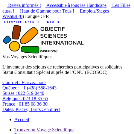
Restez informés !
Accessible à tous les Handicaps
Les Filles
aussi !
Haut de Gamme pour Tous !
Emplois/Stages
Wishlist (
0
)
Langue : FR
Vos Voyages Scientifiques
L’inventeur des séjours de recherches participatives et solidaires
Statut Consultatif Spécial auprès de l’ONU (ECOSOC)
Courriel :
Ecrivez-nous
Québec :
+1 (438) 558-1643
Suisse :
022 519 0440
Belgique :
023 18 35 65
France :
01 85 08 36 30
Dates, Places, Tarifs :
en direct
Accueil
Trouver un Voyage Scientifique