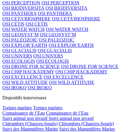
OSI PERCEPTION
OSI PERCEPTION
OSI BIODIVERSITA
OSI BIODIVERSITA
OSI PANTHERA
OSI PANTHERA
OSI CETA’BIOSPHERE
OSI CETA’BIOSPHERE
OSI CETIS
OSI CETIS
OSI WATER WATCH
OSI WATER WATCH
OSI GEOSYST’M
OSI GEOSYST’M
OSI PALEOZOIC
OSI PALEOZOIC
OSI EXPLOR’EARTH
OSI EXPLOR’EARTH
OSI GLACIALIS
OSI GLACIALIS
OSI UNIVERS
OSI UNIVERS
OSI ECOLOGIS
OSI ECOLOGIS
OSI DRONE FOR SCIENCE
OSI DRONE FOR SCIENCE
OSI CHIP HACKADEMY
OSI CHIP HACKADEMY
OSI EXCELLENCE
OSI EXCELLENCE
OSI WILD ATTITUDE
OSI WILD ATTITUDE
OSI IROKO
OSI IROKO
Dispositifs transversaux
Tortues marines
Tortues marines
Connaissance de l’Eau
Connaissance de l’Eau
Suivi animal non invasif
Suivi animal non invasif
Chiroptères (Chauves-Souris)
Chiroptères (Chauves-Souris)
Suivi des Mammifères Marins
Suivi des Mammifères Marins