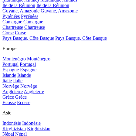
Île de la Réunion
Île de la Réunion
Guyane, Amazonie
Guyane, Amazonie
Pyrénées
Pyrénées
Camargue
Camargue
Chartreuse
Chartreuse
Corse
Corse
Pays Basque, Côte Basque
Pays Basque, Côte Basque
Europe
Monténégro
Monténégro
Portugal
Portugal
Espagne
Espagne
Islande
Islande
Italie
Italie
Norvège
Norvège
Angleterre
Angleterre
Grèce
Grèce
Ecosse
Ecosse
Asie
Indonésie
Indonésie
Kirghizistan
Kirghizistan
Népal
Népal