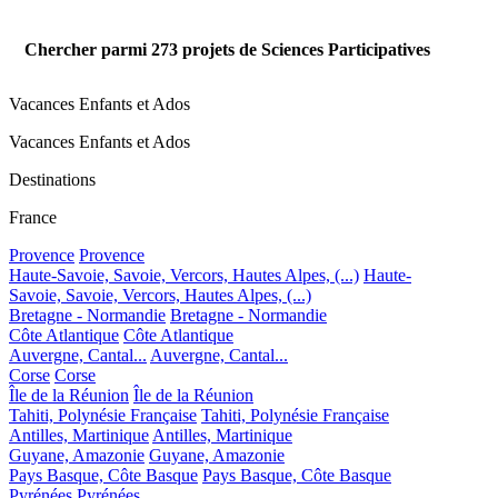
Chercher parmi
273
projets de Sciences Participatives
Vacances Enfants et Ados
Vacances Enfants et Ados
Destinations
France
Provence
Provence
Haute-Savoie, Savoie, Vercors, Hautes Alpes, (...)
Haute-
Savoie, Savoie, Vercors, Hautes Alpes, (...)
Bretagne - Normandie
Bretagne - Normandie
Côte Atlantique
Côte Atlantique
Auvergne, Cantal...
Auvergne, Cantal...
Corse
Corse
Île de la Réunion
Île de la Réunion
Tahiti, Polynésie Française
Tahiti, Polynésie Française
Antilles, Martinique
Antilles, Martinique
Guyane, Amazonie
Guyane, Amazonie
Pays Basque, Côte Basque
Pays Basque, Côte Basque
Pyrénées
Pyrénées