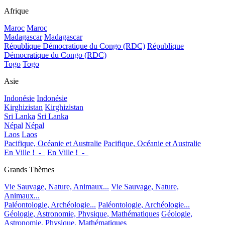
Afrique
Maroc
Maroc
Madagascar
Madagascar
République Démocratique du Congo (RDC)
République
Démocratique du Congo (RDC)
Togo
Togo
Asie
Indonésie
Indonésie
Kirghizistan
Kirghizistan
Sri Lanka
Sri Lanka
Népal
Népal
Laos
Laos
Pacifique, Océanie et Australie
Pacifique, Océanie et Australie
En Ville !_-_
En Ville !_-_
Grands Thèmes
Vie Sauvage, Nature, Animaux...
Vie Sauvage, Nature,
Animaux...
Paléontologie, Archéologie...
Paléontologie, Archéologie...
Géologie, Astronomie, Physique, Mathématiques
Géologie,
Astronomie, Physique, Mathématiques