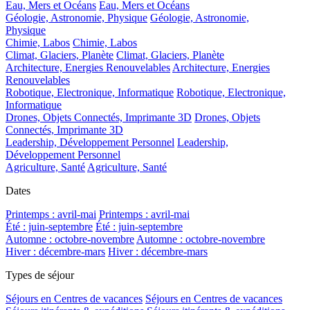
Eau, Mers et Océans
Eau, Mers et Océans
Géologie, Astronomie, Physique
Géologie, Astronomie,
Physique
Chimie, Labos
Chimie, Labos
Climat, Glaciers, Planète
Climat, Glaciers, Planète
Architecture, Energies Renouvelables
Architecture, Energies
Renouvelables
Robotique, Electronique, Informatique
Robotique, Electronique,
Informatique
Drones, Objets Connectés, Imprimante 3D
Drones, Objets
Connectés, Imprimante 3D
Leadership, Développement Personnel
Leadership,
Développement Personnel
Agriculture, Santé
Agriculture, Santé
Dates
Printemps : avril-mai
Printemps : avril-mai
Été : juin-septembre
Été : juin-septembre
Automne : octobre-novembre
Automne : octobre-novembre
Hiver : décembre-mars
Hiver : décembre-mars
Types de séjour
Séjours en Centres de vacances
Séjours en Centres de vacances