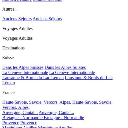
Autres...
Anciens Séjours
Anciens Séjours
Voyages Adultes
Voyages Adultes
Destinations
Suisse
Dans les Alpes Suisses
Dans les Alpes Suisses
La Genève Internationale
La Genève Internationale
Lausanne & Bords du Lac Léman
Lausanne & Bords du Lac
Léman
France
Haute-Savoie, Savoie, Vercors, Alpes,
Haute-Savoie, Savoie,
Vercors, Alpes,
Auvergne, Cantal...
Auvergne, Cantal...
Bretagne - Normandie
Bretagne - Normandie
Provence
Provence
Martinique Antilles
Martinique Antilles