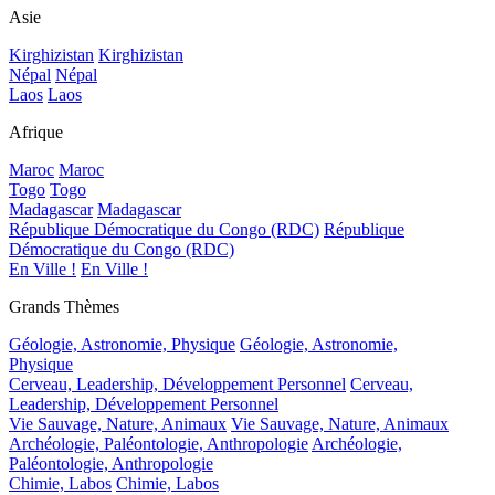
Asie
Kirghizistan
Kirghizistan
Népal
Népal
Laos
Laos
Afrique
Maroc
Maroc
Togo
Togo
Madagascar
Madagascar
République Démocratique du Congo (RDC)
République
Démocratique du Congo (RDC)
En Ville !
En Ville !
Grands Thèmes
Géologie, Astronomie, Physique
Géologie, Astronomie,
Physique
Cerveau, Leadership, Développement Personnel
Cerveau,
Leadership, Développement Personnel
Vie Sauvage, Nature, Animaux
Vie Sauvage, Nature, Animaux
Archéologie, Paléontologie, Anthropologie
Archéologie,
Paléontologie, Anthropologie
Chimie, Labos
Chimie, Labos