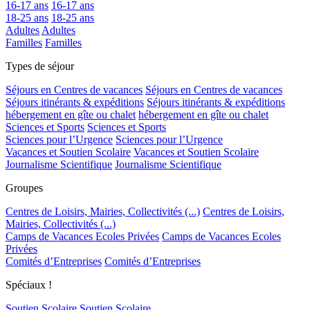
16-17 ans
16-17 ans
18-25 ans
18-25 ans
Adultes
Adultes
Familles
Familles
Types de séjour
Séjours en Centres de vacances
Séjours en Centres de vacances
Séjours itinérants & expéditions
Séjours itinérants & expéditions
hébergement en gîte ou chalet
hébergement en gîte ou chalet
Sciences et Sports
Sciences et Sports
Sciences pour l’Urgence
Sciences pour l’Urgence
Vacances et Soutien Scolaire
Vacances et Soutien Scolaire
Journalisme Scientifique
Journalisme Scientifique
Groupes
Centres de Loisirs, Mairies, Collectivités (...)
Centres de Loisirs,
Mairies, Collectivités (...)
Camps de Vacances Ecoles Privées
Camps de Vacances Ecoles
Privées
Comités d’Entreprises
Comités d’Entreprises
Spéciaux !
Soutien Scolaire
Soutien Scolaire