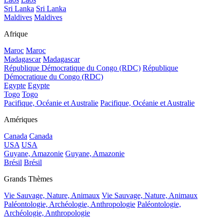
Sri Lanka
Sri Lanka
Maldives
Maldives
Afrique
Maroc
Maroc
Madagascar
Madagascar
République Démocratique du Congo (RDC)
République
Démocratique du Congo (RDC)
Egypte
Egypte
Togo
Togo
Pacifique, Océanie et Australie
Pacifique, Océanie et Australie
Amériques
Canada
Canada
USA
USA
Guyane, Amazonie
Guyane, Amazonie
Brésil
Brésil
Grands Thèmes
Vie Sauvage, Nature, Animaux
Vie Sauvage, Nature, Animaux
Paléontologie, Archéologie, Anthropologie
Paléontologie,
Archéologie, Anthropologie