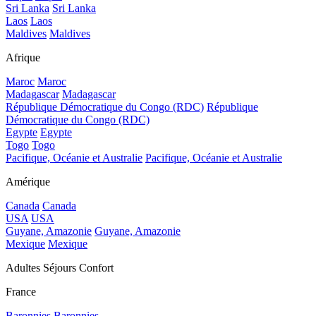
Sri Lanka
Sri Lanka
Laos
Laos
Maldives
Maldives
Afrique
Maroc
Maroc
Madagascar
Madagascar
République Démocratique du Congo (RDC)
République
Démocratique du Congo (RDC)
Egypte
Egypte
Togo
Togo
Pacifique, Océanie et Australie
Pacifique, Océanie et Australie
Amérique
Canada
Canada
USA
USA
Guyane, Amazonie
Guyane, Amazonie
Mexique
Mexique
Adultes Séjours Confort
France
Baronnies
Baronnies