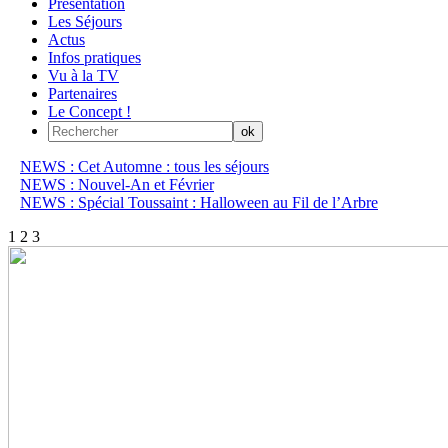
Présentation
Les Séjours
Actus
Infos pratiques
Vu à la TV
Partenaires
Le Concept !
NEWS : Cet Automne : tous les séjours
NEWS : Nouvel-An et Février
NEWS : Spécial Toussaint : Halloween au Fil de l’Arbre
1
2
3