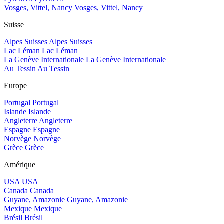
Vosges, Vittel, Nancy
Vosges, Vittel, Nancy
Suisse
Alpes Suisses
Alpes Suisses
Lac Léman
Lac Léman
La Genève Internationale
La Genève Internationale
Au Tessin
Au Tessin
Europe
Portugal
Portugal
Islande
Islande
Angleterre
Angleterre
Espagne
Espagne
Norvège
Norvège
Grèce
Grèce
Amérique
USA
USA
Canada
Canada
Guyane, Amazonie
Guyane, Amazonie
Mexique
Mexique
Brésil
Brésil