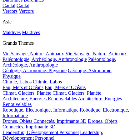
Cantal
Cantal
Vercors
Vercors
Asie
Maldives
Maldives
Grands Thèmes
Vie Sauvage, Nature, Animaux
Vie Sauvage, Nature, Animaux
Paléontologie, Archéologie, Anthropologie
Paléontologie,
Archéologie, Anthropologie
Géologie, Astronomie, Physique
Géologie, Astronomie,
Physique
Chimie, Labos
Chimie, Labos
Eau, Mers et Océans
Eau, Mers et Océans
Climat, Glaciers, Planète
Climat, Glaciers, Planète
Architecture, Energies Renouvelables
Architecture, Energies
Renouvelables
Robotique, Electronique, Informatique
Robotique, Electronique,
Informatique
Drones, Objets Connectés, Imprimante 3D
Drones, Objets
Connectés, Imprimante 3D
Leadership, Développement Personnel
Leadership,
Développement Personnel