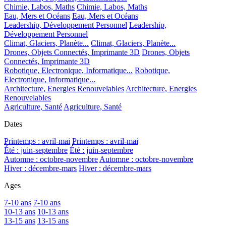
Chimie, Labos, Maths
Chimie, Labos, Maths
Eau, Mers et Océans
Eau, Mers et Océans
Leadership, Développement Personnel
Leadership,
Développement Personnel
Climat, Glaciers, Planète...
Climat, Glaciers, Planète...
Drones, Objets Connectés, Imprimante 3D
Drones, Objets
Connectés, Imprimante 3D
Robotique, Electronique, Informatique...
Robotique,
Electronique, Informatique...
Architecture, Energies Renouvelables
Architecture, Energies
Renouvelables
Agriculture, Santé
Agriculture, Santé
Dates
Printemps : avril-mai
Printemps : avril-mai
Été : juin-septembre
Été : juin-septembre
Automne : octobre-novembre
Automne : octobre-novembre
Hiver : décembre-mars
Hiver : décembre-mars
Ages
7-10 ans
7-10 ans
10-13 ans
10-13 ans
13-15 ans
13-15 ans