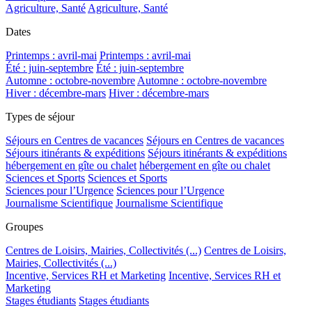
Agriculture, Santé
Agriculture, Santé
Dates
Printemps : avril-mai
Printemps : avril-mai
Été : juin-septembre
Été : juin-septembre
Automne : octobre-novembre
Automne : octobre-novembre
Hiver : décembre-mars
Hiver : décembre-mars
Types de séjour
Séjours en Centres de vacances
Séjours en Centres de vacances
Séjours itinérants & expéditions
Séjours itinérants & expéditions
hébergement en gîte ou chalet
hébergement en gîte ou chalet
Sciences et Sports
Sciences et Sports
Sciences pour l’Urgence
Sciences pour l’Urgence
Journalisme Scientifique
Journalisme Scientifique
Groupes
Centres de Loisirs, Mairies, Collectivités (...)
Centres de Loisirs,
Mairies, Collectivités (...)
Incentive, Services RH et Marketing
Incentive, Services RH et
Marketing
Stages étudiants
Stages étudiants