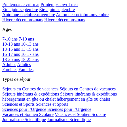
Printemps : avril-mai
Printemps : avril-mai
Été : juin-septembre
Été : juin-septembre
Automne : octobre-novembre
Automne : octobre-novembre
Hiver : décembre-mars
Hiver : décembre-mars
Ages
7-10 ans
7-10 ans
10-13 ans
10-13 ans
13-15 ans
13-15 ans
16-17 ans
16-17 ans
18-25 ans
18-25 ans
Adultes
Adultes
Familles
Familles
Types de séjour
Séjours en Centres de vacances
Séjours en Centres de vacances
Séjours itinérants & expéditions
Séjours itinérants & expéditions
hébergement en gîte ou chalet
hébergement en gîte ou chalet
Sciences et Sports
Sciences et Sports
Sciences pour l’Urgence
Sciences pour l’Urgence
Vacances et Soutien Scolaire
Vacances et Soutien Scolaire
Journalisme Scientifique
Journalisme Scientifique