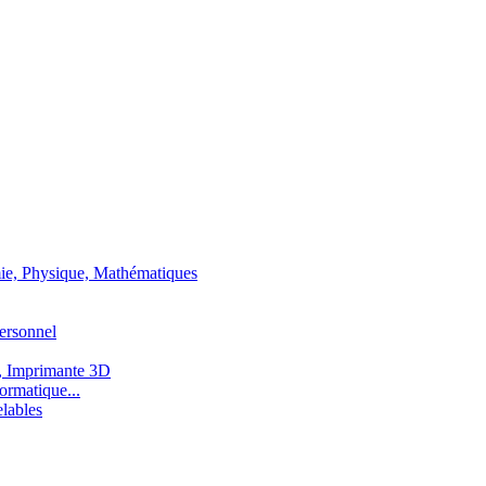
ie, Physique, Mathématiques
ersonnel
, Imprimante 3D
ormatique...
lables