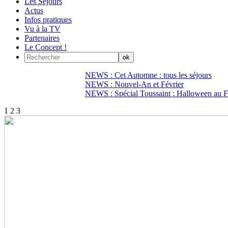
Les Séjours
Actus
Infos pratiques
Vu à la TV
Partenaires
Le Concept !
NEWS : Cet Automne : tous les séjours
NEWS : Nouvel-An et Février
NEWS : Spécial Toussaint : Halloween au Fi
1
2
3