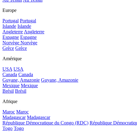
Europe
Portugal
Portugal
Islande
Islande
Angleterre
Angleterre
Espagne
Espagne
Norvège
Norvège
Grèce
Grèce
Amérique
USA
USA
Canada
Canada
Guyane, Amazonie
Guyane, Amazonie
Mexique
Mexique
Brésil
Brésil
Afrique
Maroc
Maroc
Madagascar
Madagascar
République Démocratique du Congo (RDC)
République Démocrati
Togo
Togo