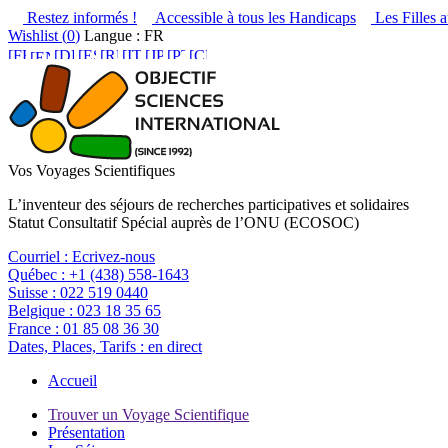
Restez informés !
Accessible à tous les Handicaps
Les Filles a
Wishlist (
0
)
Langue : FR
Vos Voyages Scientifiques
L’inventeur des séjours de recherches participatives et solidaires
Statut Consultatif Spécial auprès de l’ONU (ECOSOC)
Courriel :
Ecrivez-nous
Québec :
+1 (438) 558-1643
Suisse :
022 519 0440
Belgique :
023 18 35 65
France :
01 85 08 36 30
Dates, Places, Tarifs :
en direct
Accueil
Trouver un Voyage Scientifique
Présentation