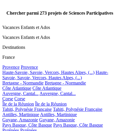
Chercher parmi
273
projets de Sciences Participatives
Vacances Enfants et Ados
Vacances Enfants et Ados
Destinations
France
Provence
Provence
Haute-Savoie, Savoie, Vercors, Hautes Alpes, (...)
Haute-
Savoie, Savoie, Vercors, Hautes Alpes, (...)
Bretagne - Normandie
Bretagne - Normandie
Côte Atlantique
Côte Atlantique
Auvergne, Cantal...
Auvergne, Cantal...
Corse
Corse
Île de la Réunion
Île de la Réunion
Tahiti, Polynésie Française
Tahiti, Polynésie Française
Antilles, Martinique
Antilles, Martinique
Guyane, Amazonie
Guyane, Amazonie
Pays Basque, Côte Basque
Pays Basque, Côte Basque
Pyrénées
Pyrénées