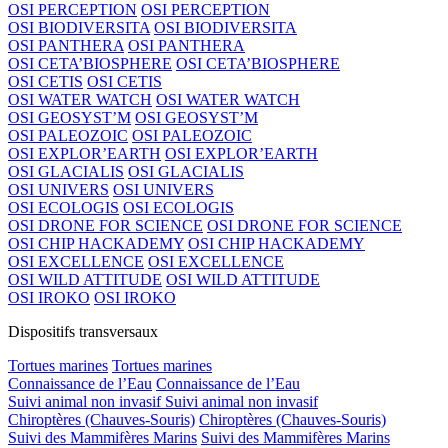
OSI PERCEPTION
OSI PERCEPTION
OSI BIODIVERSITA
OSI BIODIVERSITA
OSI PANTHERA
OSI PANTHERA
OSI CETA’BIOSPHERE
OSI CETA’BIOSPHERE
OSI CETIS
OSI CETIS
OSI WATER WATCH
OSI WATER WATCH
OSI GEOSYST’M
OSI GEOSYST’M
OSI PALEOZOIC
OSI PALEOZOIC
OSI EXPLOR’EARTH
OSI EXPLOR’EARTH
OSI GLACIALIS
OSI GLACIALIS
OSI UNIVERS
OSI UNIVERS
OSI ECOLOGIS
OSI ECOLOGIS
OSI DRONE FOR SCIENCE
OSI DRONE FOR SCIENCE
OSI CHIP HACKADEMY
OSI CHIP HACKADEMY
OSI EXCELLENCE
OSI EXCELLENCE
OSI WILD ATTITUDE
OSI WILD ATTITUDE
OSI IROKO
OSI IROKO
Dispositifs transversaux
Tortues marines
Tortues marines
Connaissance de l’Eau
Connaissance de l’Eau
Suivi animal non invasif
Suivi animal non invasif
Chiroptères (Chauves-Souris)
Chiroptères (Chauves-Souris)
Suivi des Mammifères Marins
Suivi des Mammifères Marins