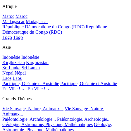
Afrique
Maroc
Maroc
Madagascar
Madagascar
République Démocratique du Congo (RDC)
République
Démocratique du Congo (RDC)
Togo
Togo
Asie
Indonésie
Indonésie
Kirghizistan
Kirghizistan
Sri Lanka
Sri Lanka
Népal
Népal
Laos
Laos
Pacifique, Océanie et Australie
Pacifique, Océanie et Australie
En Ville !_-_
En Ville !_-_
Grands Thèmes
Vie Sauvage, Nature, Animaux...
Vie Sauvage, Nature,
Animaux...
Paléontologie, Archéologie...
Paléontologie, Archéologie...
Géologie, Astronomie, Physique, Mathématiques
Géologie,
Astronomie, Physique, Mathématiques