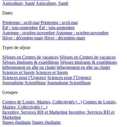
Agriculture, Santé
Agriculture, Santé
Dates
Printemps : avril-mai
Printemps : avril-mai
Été : juin-septembre
Été : juin-septembre
Automne : octobre-novembre
Automne : octobre-novembre
Hiver : décembre-mars
Hiver : décembre-mars
Types de séjour
Séjours en Centres de vacances
Séjours en Centres de vacances
Séjours itinérants & expéditions
Séjours itinérants & expéditions
hébergement en gîte ou chalet
hébergement en gîte ou chalet
Sciences et Sports
Sciences et Sports
Sciences pour l’Urgence
Sciences pour l’Urgence
Journalisme Scientifique
Journalisme Scientifique
Groupes
Centres de Loisirs, Mairies, Collectivités (...)
Centres de Loisirs,
Mairies, Collectivités (...)
Incentive, Services RH et Marketing
Incentive, Services RH et
Marketing
Stages étudiants
Stages étudiants