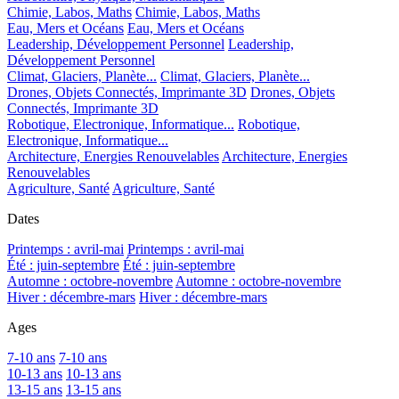
Chimie, Labos, Maths
Chimie, Labos, Maths
Eau, Mers et Océans
Eau, Mers et Océans
Leadership, Développement Personnel
Leadership,
Développement Personnel
Climat, Glaciers, Planète...
Climat, Glaciers, Planète...
Drones, Objets Connectés, Imprimante 3D
Drones, Objets
Connectés, Imprimante 3D
Robotique, Electronique, Informatique...
Robotique,
Electronique, Informatique...
Architecture, Energies Renouvelables
Architecture, Energies
Renouvelables
Agriculture, Santé
Agriculture, Santé
Dates
Printemps : avril-mai
Printemps : avril-mai
Été : juin-septembre
Été : juin-septembre
Automne : octobre-novembre
Automne : octobre-novembre
Hiver : décembre-mars
Hiver : décembre-mars
Ages
7-10 ans
7-10 ans
10-13 ans
10-13 ans
13-15 ans
13-15 ans