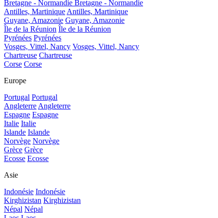
Bretagne - Normandie
Bretagne - Normandie
Antilles, Martinique
Antilles, Martinique
Guyane, Amazonie
Guyane, Amazonie
Île de la Réunion
Île de la Réunion
Pyrénées
Pyrénées
Vosges, Vittel, Nancy
Vosges, Vittel, Nancy
Chartreuse
Chartreuse
Corse
Corse
Europe
Portugal
Portugal
Angleterre
Angleterre
Espagne
Espagne
Italie
Italie
Islande
Islande
Norvège
Norvège
Grèce
Grèce
Ecosse
Ecosse
Asie
Indonésie
Indonésie
Kirghizistan
Kirghizistan
Népal
Népal
Laos
Laos