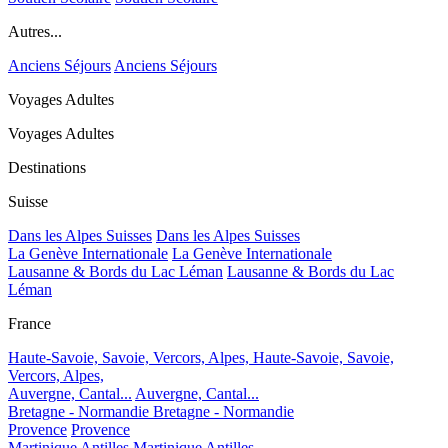
Autres...
Anciens Séjours
Anciens Séjours
Voyages Adultes
Voyages Adultes
Destinations
Suisse
Dans les Alpes Suisses
Dans les Alpes Suisses
La Genève Internationale
La Genève Internationale
Lausanne & Bords du Lac Léman
Lausanne & Bords du Lac
Léman
France
Haute-Savoie, Savoie, Vercors, Alpes,
Haute-Savoie, Savoie,
Vercors, Alpes,
Auvergne, Cantal...
Auvergne, Cantal...
Bretagne - Normandie
Bretagne - Normandie
Provence
Provence
Martinique Antilles
Martinique Antilles