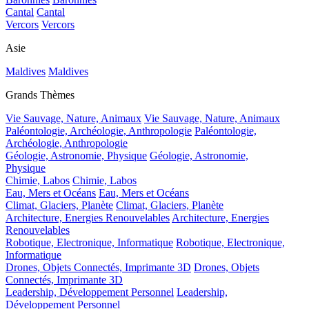
Cantal
Cantal
Vercors
Vercors
Asie
Maldives
Maldives
Grands Thèmes
Vie Sauvage, Nature, Animaux
Vie Sauvage, Nature, Animaux
Paléontologie, Archéologie, Anthropologie
Paléontologie,
Archéologie, Anthropologie
Géologie, Astronomie, Physique
Géologie, Astronomie,
Physique
Chimie, Labos
Chimie, Labos
Eau, Mers et Océans
Eau, Mers et Océans
Climat, Glaciers, Planète
Climat, Glaciers, Planète
Architecture, Energies Renouvelables
Architecture, Energies
Renouvelables
Robotique, Electronique, Informatique
Robotique, Electronique,
Informatique
Drones, Objets Connectés, Imprimante 3D
Drones, Objets
Connectés, Imprimante 3D
Leadership, Développement Personnel
Leadership,
Développement Personnel