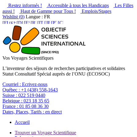
Restez informés !
Accessible à tous les Handicaps
Les Filles
aussi !
Haut de Gamme pour Tous !
Emplois/Stages
Wishlist (
0
)
Langue : FR
Vos Voyages Scientifiques
L’inventeur des séjours de recherches participatives et solidaires
Statut Consultatif Spécial auprès de l’ONU (ECOSOC)
Courriel :
Ecrivez-nous
Québec :
+1 (438) 558-1643
Suisse :
022 519 0440
Belgique :
023 18 35 65
France :
01 85 08 36 30
Dates, Places, Tarifs :
en direct
Accueil
Trouver un Voyage Scientifique