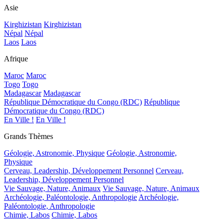
Asie
Kirghizistan
Kirghizistan
Népal
Népal
Laos
Laos
Afrique
Maroc
Maroc
Togo
Togo
Madagascar
Madagascar
République Démocratique du Congo (RDC)
République
Démocratique du Congo (RDC)
En Ville !
En Ville !
Grands Thèmes
Géologie, Astronomie, Physique
Géologie, Astronomie,
Physique
Cerveau, Leadership, Développement Personnel
Cerveau,
Leadership, Développement Personnel
Vie Sauvage, Nature, Animaux
Vie Sauvage, Nature, Animaux
Archéologie, Paléontologie, Anthropologie
Archéologie,
Paléontologie, Anthropologie
Chimie, Labos
Chimie, Labos