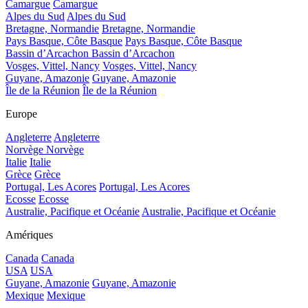
Camargue
Camargue
Alpes du Sud
Alpes du Sud
Bretagne, Normandie
Bretagne, Normandie
Pays Basque, Côte Basque
Pays Basque, Côte Basque
Bassin d’Arcachon
Bassin d’Arcachon
Vosges, Vittel, Nancy
Vosges, Vittel, Nancy
Guyane, Amazonie
Guyane, Amazonie
Île de la Réunion
Île de la Réunion
Europe
Angleterre
Angleterre
Norvège
Norvège
Italie
Italie
Grèce
Grèce
Portugal, Les Acores
Portugal, Les Acores
Ecosse
Ecosse
Australie, Pacifique et Océanie
Australie, Pacifique et Océanie
Amériques
Canada
Canada
USA
USA
Guyane, Amazonie
Guyane, Amazonie
Mexique
Mexique