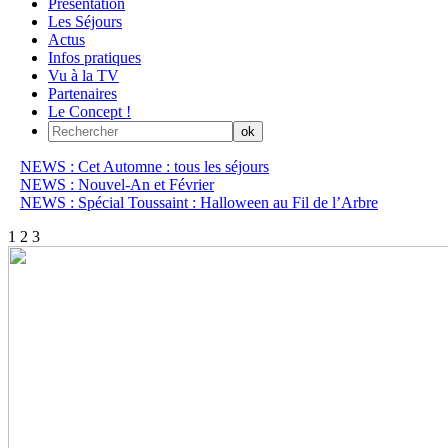
Présentation
Les Séjours
Actus
Infos pratiques
Vu à la TV
Partenaires
Le Concept !
NEWS : Cet Automne : tous les séjours
NEWS : Nouvel-An et Février
NEWS : Spécial Toussaint : Halloween au Fil de l’Arbre
1
2
3