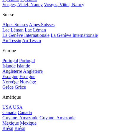
Vosges, Vittel, Nancy
Vosges, Vittel, Nancy
Suisse
Alpes Suisses
Alpes Suisses
Lac Léman
Lac Léman
La Genève Internationale
La Genève Internationale
Au Tessin
Au Tessin
Europe
Portugal
Portugal
Islande
Islande
Angleterre
Angleterre
Espagne
Espagne
Norvège
Norvège
Grèce
Grèce
Amérique
USA
USA
Canada
Canada
Guyane, Amazonie
Guyane, Amazonie
Mexique
Mexique
Brésil
Brésil