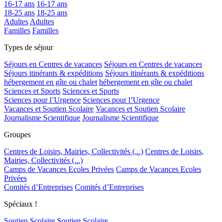
16-17 ans
16-17 ans
18-25 ans
18-25 ans
Adultes
Adultes
Familles
Familles
Types de séjour
Séjours en Centres de vacances
Séjours en Centres de vacances
Séjours itinérants & expéditions
Séjours itinérants & expéditions
hébergement en gîte ou chalet
hébergement en gîte ou chalet
Sciences et Sports
Sciences et Sports
Sciences pour l’Urgence
Sciences pour l’Urgence
Vacances et Soutien Scolaire
Vacances et Soutien Scolaire
Journalisme Scientifique
Journalisme Scientifique
Groupes
Centres de Loisirs, Mairies, Collectivités (...)
Centres de Loisirs,
Mairies, Collectivités (...)
Camps de Vacances Ecoles Privées
Camps de Vacances Ecoles
Privées
Comités d’Entreprises
Comités d’Entreprises
Spéciaux !
Soutien Scolaire
Soutien Scolaire