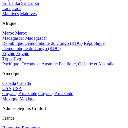
Sri Lanka
Sri Lanka
Laos
Laos
Maldives
Maldives
Afrique
Maroc
Maroc
Madagascar
Madagascar
République Démocratique du Congo (RDC)
République
Démocratique du Congo (RDC)
Egypte
Egypte
Togo
Togo
Pacifique, Océanie et Australie
Pacifique, Océanie et Australie
Amérique
Canada
Canada
USA
USA
Guyane, Amazonie
Guyane, Amazonie
Mexique
Mexique
Adultes Séjours Confort
France
Baronnies
Baronnies