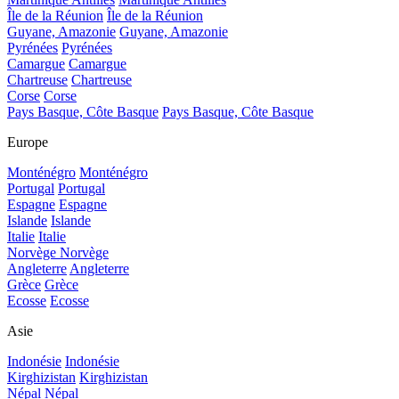
Île de la Réunion
Île de la Réunion
Guyane, Amazonie
Guyane, Amazonie
Pyrénées
Pyrénées
Camargue
Camargue
Chartreuse
Chartreuse
Corse
Corse
Pays Basque, Côte Basque
Pays Basque, Côte Basque
Europe
Monténégro
Monténégro
Portugal
Portugal
Espagne
Espagne
Islande
Islande
Italie
Italie
Norvège
Norvège
Angleterre
Angleterre
Grèce
Grèce
Ecosse
Ecosse
Asie
Indonésie
Indonésie
Kirghizistan
Kirghizistan
Népal
Népal