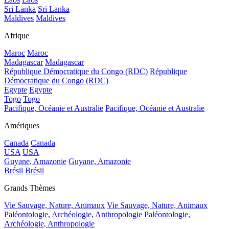
Sri Lanka
Sri Lanka
Maldives
Maldives
Afrique
Maroc
Maroc
Madagascar
Madagascar
République Démocratique du Congo (RDC)
République
Démocratique du Congo (RDC)
Egypte
Egypte
Togo
Togo
Pacifique, Océanie et Australie
Pacifique, Océanie et Australie
Amériques
Canada
Canada
USA
USA
Guyane, Amazonie
Guyane, Amazonie
Brésil
Brésil
Grands Thèmes
Vie Sauvage, Nature, Animaux
Vie Sauvage, Nature, Animaux
Paléontologie, Archéologie, Anthropologie
Paléontologie,
Archéologie, Anthropologie