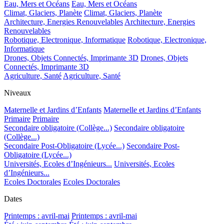
Eau, Mers et Océans
Eau, Mers et Océans
Climat, Glaciers, Planète
Climat, Glaciers, Planète
Architecture, Energies Renouvelables
Architecture, Energies
Renouvelables
Robotique, Electronique, Informatique
Robotique, Electronique,
Informatique
Drones, Objets Connectés, Imprimante 3D
Drones, Objets
Connectés, Imprimante 3D
Agriculture, Santé
Agriculture, Santé
Niveaux
Maternelle et Jardins d’Enfants
Maternelle et Jardins d’Enfants
Primaire
Primaire
Secondaire obligatoire (Collège...)
Secondaire obligatoire
(Collège...)
Secondaire Post-Obligatoire (Lycée...)
Secondaire Post-
Obligatoire (Lycée...)
Universités, Ecoles d’Ingénieurs...
Universités, Ecoles
d’Ingénieurs...
Ecoles Doctorales
Ecoles Doctorales
Dates
Printemps : avril-mai
Printemps : avril-mai