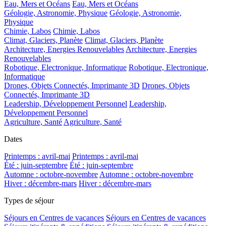
Eau, Mers et Océans
Eau, Mers et Océans
Géologie, Astronomie, Physique
Géologie, Astronomie,
Physique
Chimie, Labos
Chimie, Labos
Climat, Glaciers, Planète
Climat, Glaciers, Planète
Architecture, Energies Renouvelables
Architecture, Energies
Renouvelables
Robotique, Electronique, Informatique
Robotique, Electronique,
Informatique
Drones, Objets Connectés, Imprimante 3D
Drones, Objets
Connectés, Imprimante 3D
Leadership, Développement Personnel
Leadership,
Développement Personnel
Agriculture, Santé
Agriculture, Santé
Dates
Printemps : avril-mai
Printemps : avril-mai
Été : juin-septembre
Été : juin-septembre
Automne : octobre-novembre
Automne : octobre-novembre
Hiver : décembre-mars
Hiver : décembre-mars
Types de séjour
Séjours en Centres de vacances
Séjours en Centres de vacances