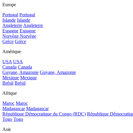
Europe
Portugal
Portugal
Islande
Islande
Angleterre
Angleterre
Espagne
Espagne
Norvège
Norvège
Grèce
Grèce
Amérique
USA
USA
Canada
Canada
Guyane, Amazonie
Guyane, Amazonie
Mexique
Mexique
Brésil
Brésil
Afrique
Maroc
Maroc
Madagascar
Madagascar
République Démocratique du Congo (RDC)
République Démocrati
Togo
Togo
Asie