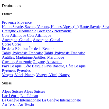
Destinations
France
Provence
Provence
Haute-Savoie, Savoie, Vercors, Hautes Alpes, (...)
Haute-Savoie, Savoi
Bretagne - Normandie
Bretagne - Normandie
Côte Atlantique
Côte Atlantique
Auvergne, Cantal...
Auvergne, Cantal...
Corse
Corse
Île de la Réunion
Île de la Réunion
Tahiti, Polynésie Française
Tahiti, Polynésie Française
Antilles, Martinique
Antilles, Martinique
Guyane, Amazonie
Guyane, Amazonie
Pays Basque, Côte Basque
Pays Basque, Côte Basque
Pyrénées
Pyrénées
Vosges, Vittel, Nancy
Vosges, Vittel, Nancy
Suisse
Alpes Suisses
Alpes Suisses
Lac Léman
Lac Léman
La Genève Internationale
La Genève Internationale
Au Tessin
Au Tessin