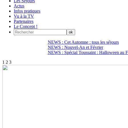
Les Séjours
Actus
Infos pratiques
Vu à la TV
Partenaires
Le Concept !
NEWS : Cet Automne : tous les séjours
NEWS : Nouvel-An et Février
NEWS : Spécial Toussaint : Halloween au Fi
1
2
3