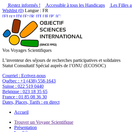
Restez informés !
Accessible à tous les Handicaps
Les Filles a
Wishlist (
0
)
Langue : FR
Vos Voyages Scientifiques
L’inventeur des séjours de recherches participatives et solidaires
Statut Consultatif Spécial auprès de l’ONU (ECOSOC)
Courriel :
Ecrivez-nous
Québec :
+1 (438) 558-1643
Suisse :
022 519 0440
Belgique :
023 18 35 65
France :
01 85 08 36 30
Dates, Places, Tarifs :
en direct
Accueil
Trouver un Voyage Scientifique
Présentation