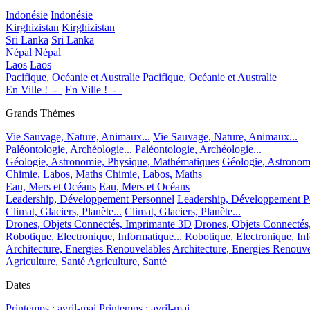
Indonésie
Indonésie
Kirghizistan
Kirghizistan
Sri Lanka
Sri Lanka
Népal
Népal
Laos
Laos
Pacifique, Océanie et Australie
Pacifique, Océanie et Australie
En Ville !_-_
En Ville !_-_
Grands Thèmes
Vie Sauvage, Nature, Animaux...
Vie Sauvage, Nature, Animaux...
Paléontologie, Archéologie...
Paléontologie, Archéologie...
Géologie, Astronomie, Physique, Mathématiques
Géologie, Astronom
Chimie, Labos, Maths
Chimie, Labos, Maths
Eau, Mers et Océans
Eau, Mers et Océans
Leadership, Développement Personnel
Leadership, Développement P
Climat, Glaciers, Planète...
Climat, Glaciers, Planète...
Drones, Objets Connectés, Imprimante 3D
Drones, Objets Connectés
Robotique, Electronique, Informatique...
Robotique, Electronique, Inf
Architecture, Energies Renouvelables
Architecture, Energies Renouve
Agriculture, Santé
Agriculture, Santé
Dates
Printemps : avril-mai
Printemps : avril-mai