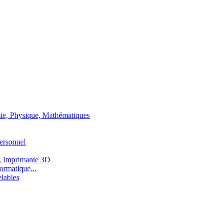
ie, Physique, Mathématiques
ersonnel
, Imprimante 3D
ormatique...
lables