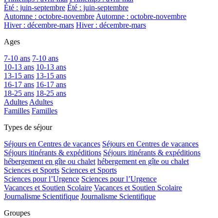
Été : juin-septembre
Été : juin-septembre
Automne : octobre-novembre
Automne : octobre-novembre
Hiver : décembre-mars
Hiver : décembre-mars
Ages
7-10 ans
7-10 ans
10-13 ans
10-13 ans
13-15 ans
13-15 ans
16-17 ans
16-17 ans
18-25 ans
18-25 ans
Adultes
Adultes
Familles
Familles
Types de séjour
Séjours en Centres de vacances
Séjours en Centres de vacances
Séjours itinérants & expéditions
Séjours itinérants & expéditions
hébergement en gîte ou chalet
hébergement en gîte ou chalet
Sciences et Sports
Sciences et Sports
Sciences pour l’Urgence
Sciences pour l’Urgence
Vacances et Soutien Scolaire
Vacances et Soutien Scolaire
Journalisme Scientifique
Journalisme Scientifique
Groupes