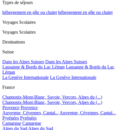
Types de séjours
hébergement en gîte ou chalet
hébergement en gîte ou chalet
Voyages Scolaires
Voyages Scolaires
Destinations
Suisse
Dans les Alpes Suisses
Dans les Alpes Suisses
Lausanne & Bords du Lac Léman
Lausanne & Bords du Lac
Léman
La Genève Internationale
La Genève Internationale
France
Chamonix-Mont-Blanc, Savoie, Vercors, Alpes du (...)
Chamonix-Mont-Blanc, Savoie, Vercors, Alpes du (...)
Provence
Provence
Auvergne, Cévennes, Cantal...
Auvergne, Cévennes, Cantal...
Pyrénées
Pyrénées
Camargue
Camargue
Alpes du Sud
Alpes du Sud