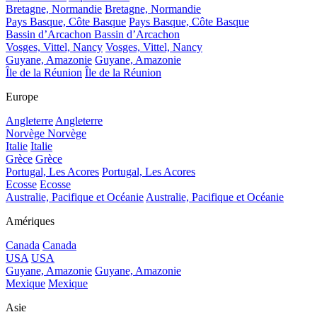
Bretagne, Normandie
Bretagne, Normandie
Pays Basque, Côte Basque
Pays Basque, Côte Basque
Bassin d’Arcachon
Bassin d’Arcachon
Vosges, Vittel, Nancy
Vosges, Vittel, Nancy
Guyane, Amazonie
Guyane, Amazonie
Île de la Réunion
Île de la Réunion
Europe
Angleterre
Angleterre
Norvège
Norvège
Italie
Italie
Grèce
Grèce
Portugal, Les Acores
Portugal, Les Acores
Ecosse
Ecosse
Australie, Pacifique et Océanie
Australie, Pacifique et Océanie
Amériques
Canada
Canada
USA
USA
Guyane, Amazonie
Guyane, Amazonie
Mexique
Mexique
Asie