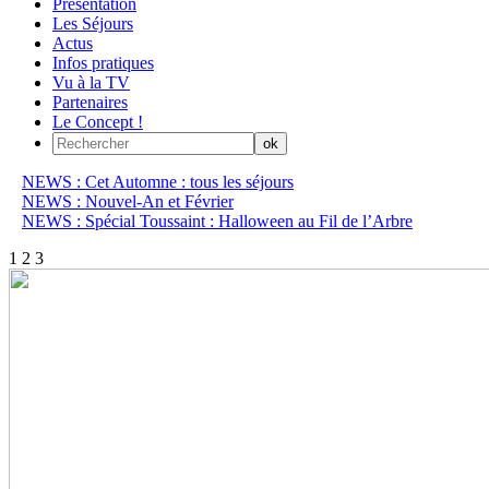
Présentation
Les Séjours
Actus
Infos pratiques
Vu à la TV
Partenaires
Le Concept !
NEWS : Cet Automne : tous les séjours
NEWS : Nouvel-An et Février
NEWS : Spécial Toussaint : Halloween au Fil de l’Arbre
1
2
3