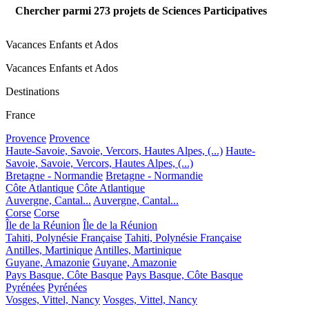
Chercher parmi
273
projets de Sciences Participatives
Vacances Enfants et Ados
Vacances Enfants et Ados
Destinations
France
Provence
Provence
Haute-Savoie, Savoie, Vercors, Hautes Alpes, (...)
Haute-
Savoie, Savoie, Vercors, Hautes Alpes, (...)
Bretagne - Normandie
Bretagne - Normandie
Côte Atlantique
Côte Atlantique
Auvergne, Cantal...
Auvergne, Cantal...
Corse
Corse
Île de la Réunion
Île de la Réunion
Tahiti, Polynésie Française
Tahiti, Polynésie Française
Antilles, Martinique
Antilles, Martinique
Guyane, Amazonie
Guyane, Amazonie
Pays Basque, Côte Basque
Pays Basque, Côte Basque
Pyrénées
Pyrénées
Vosges, Vittel, Nancy
Vosges, Vittel, Nancy