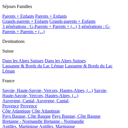
Séjours Familles
Parents + Enfants
Parents + Enfants
Grands-parents + Enfants
Grands-parents + Enfants
3 générations : G-Parents + Parents + (...)
3 générations : G-
Parents + Parents + (...)
Destinations
Suisse
Dans les Alpes Suisses
Dans les Alpes Suisses
Lausanne & Bords du Lac Léman
Lausanne & Bords du Lac
Léman
France
Savoie, Haute-Savoie, Vercors, Hautes-Alpes, (...)
Savoie,
Haute-Savoie, Vercors, Hautes-Alpes, (...)
Auvergne, Cantal,
Auvergne, Cantal,
Provence
Provence
Côte Atlantique
Côte Atlantique
Pays Basque, Côte Basque
Pays Basque, Côte Basque
Bretagne - Normandie
Bretagne - Normandie
Antilles, Martinique
Antilles, Martinique