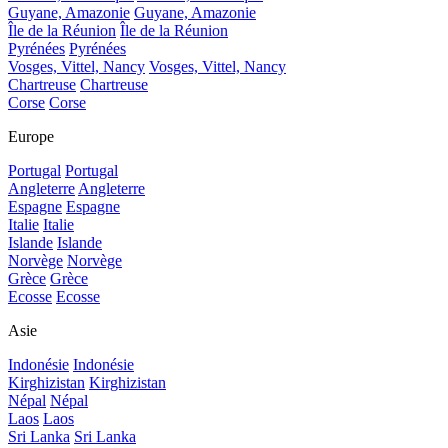
Guyane, Amazonie
Guyane, Amazonie
Île de la Réunion
Île de la Réunion
Pyrénées
Pyrénées
Vosges, Vittel, Nancy
Vosges, Vittel, Nancy
Chartreuse
Chartreuse
Corse
Corse
Europe
Portugal
Portugal
Angleterre
Angleterre
Espagne
Espagne
Italie
Italie
Islande
Islande
Norvège
Norvège
Grèce
Grèce
Ecosse
Ecosse
Asie
Indonésie
Indonésie
Kirghizistan
Kirghizistan
Népal
Népal
Laos
Laos
Sri Lanka
Sri Lanka