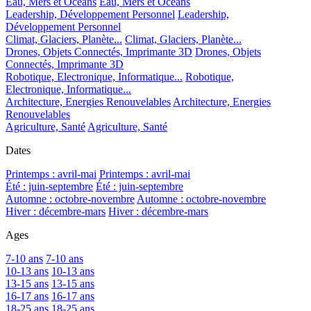
Eau, Mers et Océans
Eau, Mers et Océans
Leadership, Développement Personnel
Leadership,
Développement Personnel
Climat, Glaciers, Planète...
Climat, Glaciers, Planète...
Drones, Objets Connectés, Imprimante 3D
Drones, Objets
Connectés, Imprimante 3D
Robotique, Electronique, Informatique...
Robotique,
Electronique, Informatique...
Architecture, Energies Renouvelables
Architecture, Energies
Renouvelables
Agriculture, Santé
Agriculture, Santé
Dates
Printemps : avril-mai
Printemps : avril-mai
Été : juin-septembre
Été : juin-septembre
Automne : octobre-novembre
Automne : octobre-novembre
Hiver : décembre-mars
Hiver : décembre-mars
Ages
7-10 ans
7-10 ans
10-13 ans
10-13 ans
13-15 ans
13-15 ans
16-17 ans
16-17 ans
18-25 ans
18-25 ans