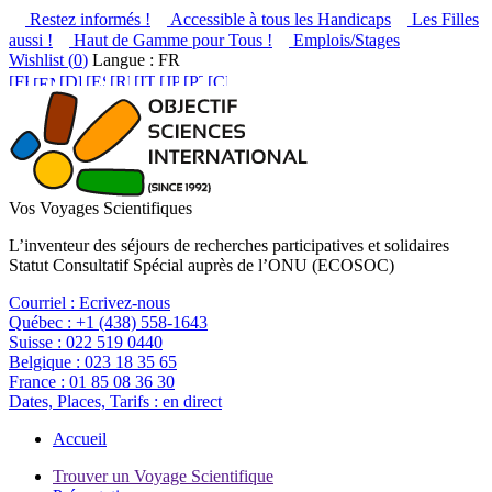
Restez informés !
Accessible à tous les Handicaps
Les Filles
aussi !
Haut de Gamme pour Tous !
Emplois/Stages
Wishlist (
0
)
Langue : FR
Vos Voyages Scientifiques
L’inventeur des séjours de recherches participatives et solidaires
Statut Consultatif Spécial auprès de l’ONU (ECOSOC)
Courriel :
Ecrivez-nous
Québec :
+1 (438) 558-1643
Suisse :
022 519 0440
Belgique :
023 18 35 65
France :
01 85 08 36 30
Dates, Places, Tarifs :
en direct
Accueil
Trouver un Voyage Scientifique