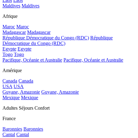
Laos
Laos
Maldives
Maldives
Afrique
Maroc
Maroc
Madagascar
Madagascar
République Démocratique du Congo (RDC)
République
Démocratique du Congo (RDC)
Egypte
Egypte
Togo
Togo
Pacifique, Océanie et Australie
Pacifique, Océanie et Australie
Amérique
Canada
Canada
USA
USA
Guyane, Amazonie
Guyane, Amazonie
Mexique
Mexique
Adultes Séjours Confort
France
Baronnies
Baronnies
Cantal
Cantal