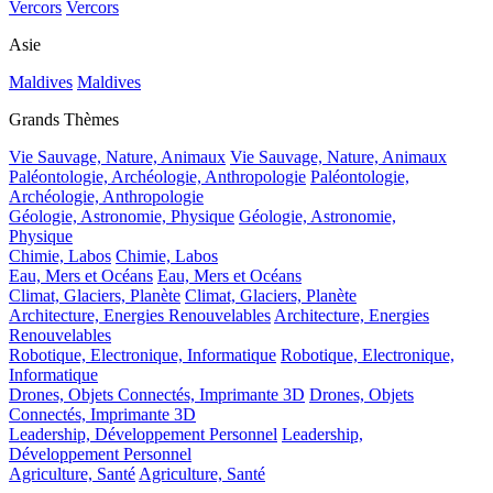
Vercors
Vercors
Asie
Maldives
Maldives
Grands Thèmes
Vie Sauvage, Nature, Animaux
Vie Sauvage, Nature, Animaux
Paléontologie, Archéologie, Anthropologie
Paléontologie,
Archéologie, Anthropologie
Géologie, Astronomie, Physique
Géologie, Astronomie,
Physique
Chimie, Labos
Chimie, Labos
Eau, Mers et Océans
Eau, Mers et Océans
Climat, Glaciers, Planète
Climat, Glaciers, Planète
Architecture, Energies Renouvelables
Architecture, Energies
Renouvelables
Robotique, Electronique, Informatique
Robotique, Electronique,
Informatique
Drones, Objets Connectés, Imprimante 3D
Drones, Objets
Connectés, Imprimante 3D
Leadership, Développement Personnel
Leadership,
Développement Personnel
Agriculture, Santé
Agriculture, Santé