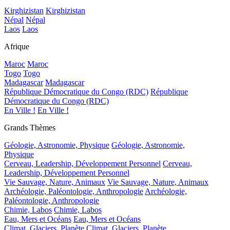
Kirghizistan
Kirghizistan
Népal
Népal
Laos
Laos
Afrique
Maroc
Maroc
Togo
Togo
Madagascar
Madagascar
République Démocratique du Congo (RDC)
République
Démocratique du Congo (RDC)
En Ville !
En Ville !
Grands Thèmes
Géologie, Astronomie, Physique
Géologie, Astronomie,
Physique
Cerveau, Leadership, Développement Personnel
Cerveau,
Leadership, Développement Personnel
Vie Sauvage, Nature, Animaux
Vie Sauvage, Nature, Animaux
Archéologie, Paléontologie, Anthropologie
Archéologie,
Paléontologie, Anthropologie
Chimie, Labos
Chimie, Labos
Eau, Mers et Océans
Eau, Mers et Océans
Climat, Glaciers, Planète
Climat, Glaciers, Planète