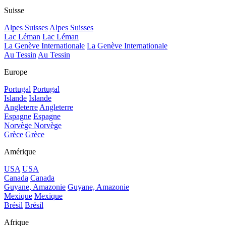
Suisse
Alpes Suisses
Alpes Suisses
Lac Léman
Lac Léman
La Genève Internationale
La Genève Internationale
Au Tessin
Au Tessin
Europe
Portugal
Portugal
Islande
Islande
Angleterre
Angleterre
Espagne
Espagne
Norvège
Norvège
Grèce
Grèce
Amérique
USA
USA
Canada
Canada
Guyane, Amazonie
Guyane, Amazonie
Mexique
Mexique
Brésil
Brésil
Afrique