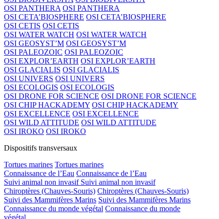
OSI PANTHERA
OSI PANTHERA
OSI CETA’BIOSPHERE
OSI CETA’BIOSPHERE
OSI CETIS
OSI CETIS
OSI WATER WATCH
OSI WATER WATCH
OSI GEOSYST’M
OSI GEOSYST’M
OSI PALEOZOIC
OSI PALEOZOIC
OSI EXPLOR’EARTH
OSI EXPLOR’EARTH
OSI GLACIALIS
OSI GLACIALIS
OSI UNIVERS
OSI UNIVERS
OSI ECOLOGIS
OSI ECOLOGIS
OSI DRONE FOR SCIENCE
OSI DRONE FOR SCIENCE
OSI CHIP HACKADEMY
OSI CHIP HACKADEMY
OSI EXCELLENCE
OSI EXCELLENCE
OSI WILD ATTITUDE
OSI WILD ATTITUDE
OSI IROKO
OSI IROKO
Dispositifs transversaux
Tortues marines
Tortues marines
Connaissance de l’Eau
Connaissance de l’Eau
Suivi animal non invasif
Suivi animal non invasif
Chiroptères (Chauves-Souris)
Chiroptères (Chauves-Souris)
Suivi des Mammifères Marins
Suivi des Mammifères Marins
Connaissance du monde végétal
Connaissance du monde
végétal