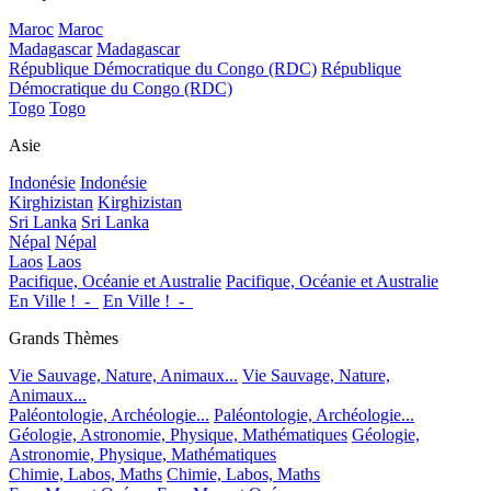
Maroc
Maroc
Madagascar
Madagascar
République Démocratique du Congo (RDC)
République
Démocratique du Congo (RDC)
Togo
Togo
Asie
Indonésie
Indonésie
Kirghizistan
Kirghizistan
Sri Lanka
Sri Lanka
Népal
Népal
Laos
Laos
Pacifique, Océanie et Australie
Pacifique, Océanie et Australie
En Ville !_-_
En Ville !_-_
Grands Thèmes
Vie Sauvage, Nature, Animaux...
Vie Sauvage, Nature,
Animaux...
Paléontologie, Archéologie...
Paléontologie, Archéologie...
Géologie, Astronomie, Physique, Mathématiques
Géologie,
Astronomie, Physique, Mathématiques
Chimie, Labos, Maths
Chimie, Labos, Maths