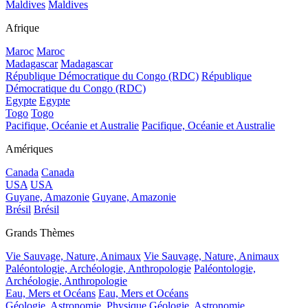
Maldives
Maldives
Afrique
Maroc
Maroc
Madagascar
Madagascar
République Démocratique du Congo (RDC)
République
Démocratique du Congo (RDC)
Egypte
Egypte
Togo
Togo
Pacifique, Océanie et Australie
Pacifique, Océanie et Australie
Amériques
Canada
Canada
USA
USA
Guyane, Amazonie
Guyane, Amazonie
Brésil
Brésil
Grands Thèmes
Vie Sauvage, Nature, Animaux
Vie Sauvage, Nature, Animaux
Paléontologie, Archéologie, Anthropologie
Paléontologie,
Archéologie, Anthropologie
Eau, Mers et Océans
Eau, Mers et Océans
Géologie, Astronomie, Physique
Géologie, Astronomie,