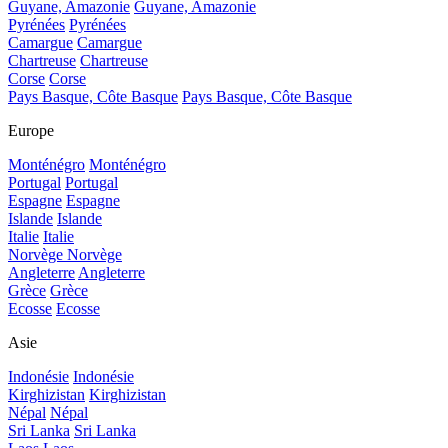
Guyane, Amazonie
Guyane, Amazonie
Pyrénées
Pyrénées
Camargue
Camargue
Chartreuse
Chartreuse
Corse
Corse
Pays Basque, Côte Basque
Pays Basque, Côte Basque
Europe
Monténégro
Monténégro
Portugal
Portugal
Espagne
Espagne
Islande
Islande
Italie
Italie
Norvège
Norvège
Angleterre
Angleterre
Grèce
Grèce
Ecosse
Ecosse
Asie
Indonésie
Indonésie
Kirghizistan
Kirghizistan
Népal
Népal
Sri Lanka
Sri Lanka