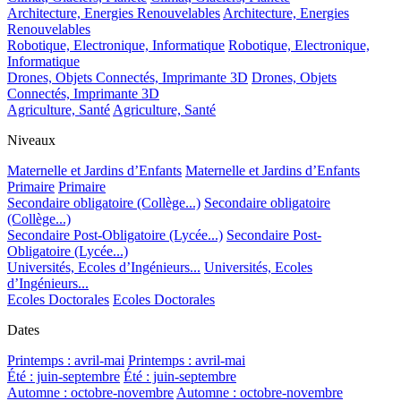
Architecture, Energies Renouvelables
Architecture, Energies
Renouvelables
Robotique, Electronique, Informatique
Robotique, Electronique,
Informatique
Drones, Objets Connectés, Imprimante 3D
Drones, Objets
Connectés, Imprimante 3D
Agriculture, Santé
Agriculture, Santé
Niveaux
Maternelle et Jardins d’Enfants
Maternelle et Jardins d’Enfants
Primaire
Primaire
Secondaire obligatoire (Collège...)
Secondaire obligatoire
(Collège...)
Secondaire Post-Obligatoire (Lycée...)
Secondaire Post-
Obligatoire (Lycée...)
Universités, Ecoles d’Ingénieurs...
Universités, Ecoles
d’Ingénieurs...
Ecoles Doctorales
Ecoles Doctorales
Dates
Printemps : avril-mai
Printemps : avril-mai
Été : juin-septembre
Été : juin-septembre
Automne : octobre-novembre
Automne : octobre-novembre