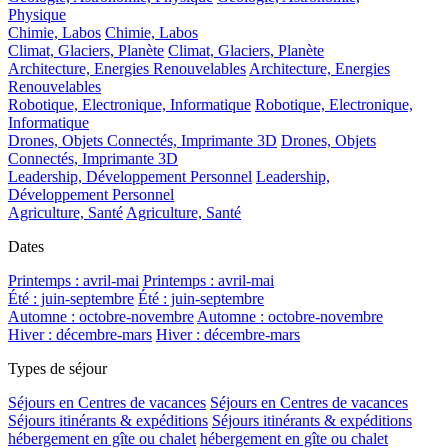
Physique
Chimie, Labos
Chimie, Labos
Climat, Glaciers, Planète
Climat, Glaciers, Planète
Architecture, Energies Renouvelables
Architecture, Energies
Renouvelables
Robotique, Electronique, Informatique
Robotique, Electronique,
Informatique
Drones, Objets Connectés, Imprimante 3D
Drones, Objets
Connectés, Imprimante 3D
Leadership, Développement Personnel
Leadership,
Développement Personnel
Agriculture, Santé
Agriculture, Santé
Dates
Printemps : avril-mai
Printemps : avril-mai
Été : juin-septembre
Été : juin-septembre
Automne : octobre-novembre
Automne : octobre-novembre
Hiver : décembre-mars
Hiver : décembre-mars
Types de séjour
Séjours en Centres de vacances
Séjours en Centres de vacances
Séjours itinérants & expéditions
Séjours itinérants & expéditions
hébergement en gîte ou chalet
hébergement en gîte ou chalet