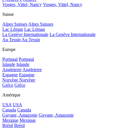
Vosges, Vittel, Nancy
Vosges, Vittel, Nancy
Suisse
Alpes Suisses
Alpes Suisses
Lac Léman
Lac Léman
La Genève Internationale
La Genève Internationale
Au Tessin
Au Tessin
Europe
Portugal
Portugal
Islande
Islande
Angleterre
Angleterre
Espagne
Espagne
Norvège
Norvège
Grèce
Grèce
Amérique
USA
USA
Canada
Canada
Guyane, Amazonie
Guyane, Amazonie
Mexique
Mexique
Brésil
Brésil