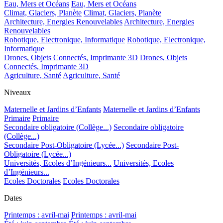
Eau, Mers et Océans
Eau, Mers et Océans
Climat, Glaciers, Planète
Climat, Glaciers, Planète
Architecture, Energies Renouvelables
Architecture, Energies
Renouvelables
Robotique, Electronique, Informatique
Robotique, Electronique,
Informatique
Drones, Objets Connectés, Imprimante 3D
Drones, Objets
Connectés, Imprimante 3D
Agriculture, Santé
Agriculture, Santé
Niveaux
Maternelle et Jardins d’Enfants
Maternelle et Jardins d’Enfants
Primaire
Primaire
Secondaire obligatoire (Collège...)
Secondaire obligatoire
(Collège...)
Secondaire Post-Obligatoire (Lycée...)
Secondaire Post-
Obligatoire (Lycée...)
Universités, Ecoles d’Ingénieurs...
Universités, Ecoles
d’Ingénieurs...
Ecoles Doctorales
Ecoles Doctorales
Dates
Printemps : avril-mai
Printemps : avril-mai