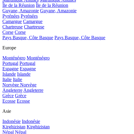
Île de la Réunion
Île de la Réunion
Guyane, Amazonie
Guyane, Amazonie
Pyrénées
Pyrénées
Camargue
Camargue
Chartreuse
Chartreuse
Corse
Corse
Pays Basque, Côte Basque
Pays Basque, Côte Basque
Europe
Monténégro
Monténégro
Portugal
Portugal
Espagne
Espagne
Islande
Islande
Italie
Italie
Norvège
Norvège
Angleterre
Angleterre
Grèce
Grèce
Ecosse
Ecosse
Asie
Indonésie
Indonésie
Kirghizistan
Kirghizistan
Népal
Népal