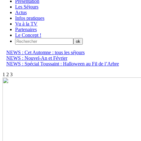
Présentation
Les Séjours
Actus
Infos pratiques
Vu à la TV
Partenaires
Le Concept !
NEWS : Cet Automne : tous les séjours
NEWS : Nouvel-An et Février
NEWS : Spécial Toussaint : Halloween au Fil de l’Arbre
1
2
3