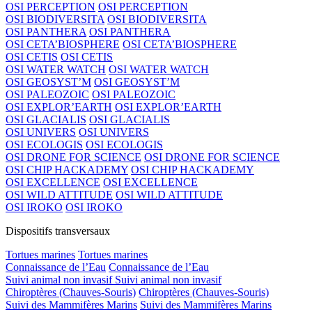
OSI PERCEPTION
OSI PERCEPTION
OSI BIODIVERSITA
OSI BIODIVERSITA
OSI PANTHERA
OSI PANTHERA
OSI CETA’BIOSPHERE
OSI CETA’BIOSPHERE
OSI CETIS
OSI CETIS
OSI WATER WATCH
OSI WATER WATCH
OSI GEOSYST’M
OSI GEOSYST’M
OSI PALEOZOIC
OSI PALEOZOIC
OSI EXPLOR’EARTH
OSI EXPLOR’EARTH
OSI GLACIALIS
OSI GLACIALIS
OSI UNIVERS
OSI UNIVERS
OSI ECOLOGIS
OSI ECOLOGIS
OSI DRONE FOR SCIENCE
OSI DRONE FOR SCIENCE
OSI CHIP HACKADEMY
OSI CHIP HACKADEMY
OSI EXCELLENCE
OSI EXCELLENCE
OSI WILD ATTITUDE
OSI WILD ATTITUDE
OSI IROKO
OSI IROKO
Dispositifs transversaux
Tortues marines
Tortues marines
Connaissance de l’Eau
Connaissance de l’Eau
Suivi animal non invasif
Suivi animal non invasif
Chiroptères (Chauves-Souris)
Chiroptères (Chauves-Souris)
Suivi des Mammifères Marins
Suivi des Mammifères Marins