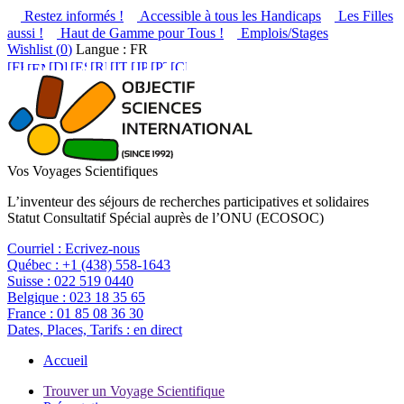
Restez informés !
Accessible à tous les Handicaps
Les Filles
aussi !
Haut de Gamme pour Tous !
Emplois/Stages
Wishlist (
0
)
Langue : FR
Vos Voyages Scientifiques
L’inventeur des séjours de recherches participatives et solidaires
Statut Consultatif Spécial auprès de l’ONU (ECOSOC)
Courriel :
Ecrivez-nous
Québec :
+1 (438) 558-1643
Suisse :
022 519 0440
Belgique :
023 18 35 65
France :
01 85 08 36 30
Dates, Places, Tarifs :
en direct
Accueil
Trouver un Voyage Scientifique