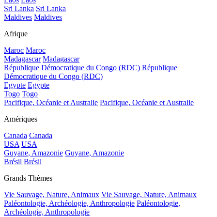
Sri Lanka
Sri Lanka
Maldives
Maldives
Afrique
Maroc
Maroc
Madagascar
Madagascar
République Démocratique du Congo (RDC)
République
Démocratique du Congo (RDC)
Egypte
Egypte
Togo
Togo
Pacifique, Océanie et Australie
Pacifique, Océanie et Australie
Amériques
Canada
Canada
USA
USA
Guyane, Amazonie
Guyane, Amazonie
Brésil
Brésil
Grands Thèmes
Vie Sauvage, Nature, Animaux
Vie Sauvage, Nature, Animaux
Paléontologie, Archéologie, Anthropologie
Paléontologie,
Archéologie, Anthropologie