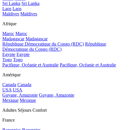
Sri Lanka
Sri Lanka
Laos
Laos
Maldives
Maldives
Afrique
Maroc
Maroc
Madagascar
Madagascar
République Démocratique du Congo (RDC)
République
Démocratique du Congo (RDC)
Egypte
Egypte
Togo
Togo
Pacifique, Océanie et Australie
Pacifique, Océanie et Australie
Amérique
Canada
Canada
USA
USA
Guyane, Amazonie
Guyane, Amazonie
Mexique
Mexique
Adultes Séjours Confort
France
Baronnies
Baronnies