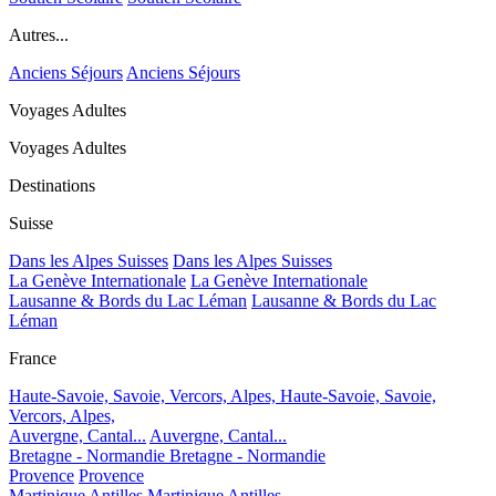
Autres...
Anciens Séjours
Anciens Séjours
Voyages Adultes
Voyages Adultes
Destinations
Suisse
Dans les Alpes Suisses
Dans les Alpes Suisses
La Genève Internationale
La Genève Internationale
Lausanne & Bords du Lac Léman
Lausanne & Bords du Lac
Léman
France
Haute-Savoie, Savoie, Vercors, Alpes,
Haute-Savoie, Savoie,
Vercors, Alpes,
Auvergne, Cantal...
Auvergne, Cantal...
Bretagne - Normandie
Bretagne - Normandie
Provence
Provence
Martinique Antilles
Martinique Antilles