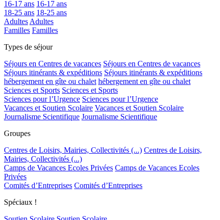
16-17 ans
16-17 ans
18-25 ans
18-25 ans
Adultes
Adultes
Familles
Familles
Types de séjour
Séjours en Centres de vacances
Séjours en Centres de vacances
Séjours itinérants & expéditions
Séjours itinérants & expéditions
hébergement en gîte ou chalet
hébergement en gîte ou chalet
Sciences et Sports
Sciences et Sports
Sciences pour l’Urgence
Sciences pour l’Urgence
Vacances et Soutien Scolaire
Vacances et Soutien Scolaire
Journalisme Scientifique
Journalisme Scientifique
Groupes
Centres de Loisirs, Mairies, Collectivités (...)
Centres de Loisirs,
Mairies, Collectivités (...)
Camps de Vacances Ecoles Privées
Camps de Vacances Ecoles
Privées
Comités d’Entreprises
Comités d’Entreprises
Spéciaux !
Soutien Scolaire
Soutien Scolaire