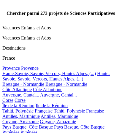
Chercher parmi
273
projets de Sciences Participatives
Vacances Enfants et Ados
Vacances Enfants et Ados
Destinations
France
Provence
Provence
Haute-Savoie, Savoie, Vercors, Hautes Alpes, (...)
Haute-
Savoie, Savoie, Vercors, Hautes Alpes, (...)
Bretagne - Normandie
Bretagne - Normandie
Côte Atlantique
Côte Atlantique
Auvergne, Cantal...
Auvergne, Cantal...
Corse
Corse
Île de la Réunion
Île de la Réunion
Tahiti, Polynésie Française
Tahiti, Polynésie Française
Antilles, Martinique
Antilles, Martinique
Guyane, Amazonie
Guyane, Amazonie
Pays Basque, Côte Basque
Pays Basque, Côte Basque
Pyrénées
Pyrénées