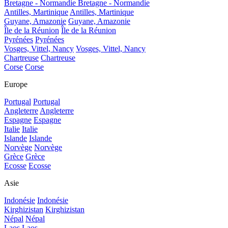
Bretagne - Normandie
Bretagne - Normandie
Antilles, Martinique
Antilles, Martinique
Guyane, Amazonie
Guyane, Amazonie
Île de la Réunion
Île de la Réunion
Pyrénées
Pyrénées
Vosges, Vittel, Nancy
Vosges, Vittel, Nancy
Chartreuse
Chartreuse
Corse
Corse
Europe
Portugal
Portugal
Angleterre
Angleterre
Espagne
Espagne
Italie
Italie
Islande
Islande
Norvège
Norvège
Grèce
Grèce
Ecosse
Ecosse
Asie
Indonésie
Indonésie
Kirghizistan
Kirghizistan
Népal
Népal
Laos
Laos