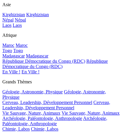
Asie
Kirghizistan
Kirghizistan
Népal
Népal
Laos
Laos
Afrique
Maroc
Maroc
Togo
Togo
Madagascar
Madagascar
République Démocratique du Congo (RDC)
République
Démocratique du Congo (RDC)
En Ville !
En Ville !
Grands Thèmes
Géologie, Astronomie, Physique
Géologie, Astronomie,
Physique
Cerveau, Leadership, Développement Personnel
Cerveau,
Leadership, Développement Personnel
Vie Sauvage, Nature, Animaux
Vie Sauvage, Nature, Animaux
Archéologie, Paléontologie, Anthropologie
Archéologie,
Paléontologie, Anthropologie
Chimie, Labos
Chimie, Labos