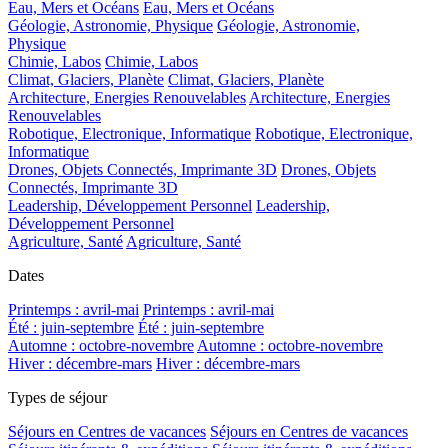
Eau, Mers et Océans
Eau, Mers et Océans
Géologie, Astronomie, Physique
Géologie, Astronomie,
Physique
Chimie, Labos
Chimie, Labos
Climat, Glaciers, Planète
Climat, Glaciers, Planète
Architecture, Energies Renouvelables
Architecture, Energies
Renouvelables
Robotique, Electronique, Informatique
Robotique, Electronique,
Informatique
Drones, Objets Connectés, Imprimante 3D
Drones, Objets
Connectés, Imprimante 3D
Leadership, Développement Personnel
Leadership,
Développement Personnel
Agriculture, Santé
Agriculture, Santé
Dates
Printemps : avril-mai
Printemps : avril-mai
Été : juin-septembre
Été : juin-septembre
Automne : octobre-novembre
Automne : octobre-novembre
Hiver : décembre-mars
Hiver : décembre-mars
Types de séjour
Séjours en Centres de vacances
Séjours en Centres de vacances