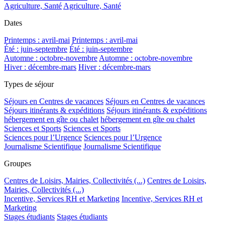
Agriculture, Santé
Agriculture, Santé
Dates
Printemps : avril-mai
Printemps : avril-mai
Été : juin-septembre
Été : juin-septembre
Automne : octobre-novembre
Automne : octobre-novembre
Hiver : décembre-mars
Hiver : décembre-mars
Types de séjour
Séjours en Centres de vacances
Séjours en Centres de vacances
Séjours itinérants & expéditions
Séjours itinérants & expéditions
hébergement en gîte ou chalet
hébergement en gîte ou chalet
Sciences et Sports
Sciences et Sports
Sciences pour l’Urgence
Sciences pour l’Urgence
Journalisme Scientifique
Journalisme Scientifique
Groupes
Centres de Loisirs, Mairies, Collectivités (...)
Centres de Loisirs,
Mairies, Collectivités (...)
Incentive, Services RH et Marketing
Incentive, Services RH et
Marketing
Stages étudiants
Stages étudiants