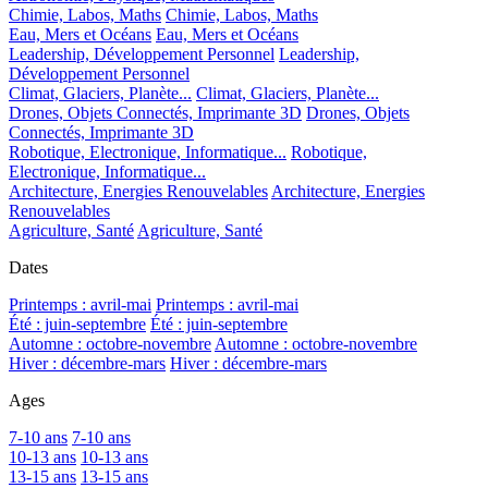
Chimie, Labos, Maths
Chimie, Labos, Maths
Eau, Mers et Océans
Eau, Mers et Océans
Leadership, Développement Personnel
Leadership,
Développement Personnel
Climat, Glaciers, Planète...
Climat, Glaciers, Planète...
Drones, Objets Connectés, Imprimante 3D
Drones, Objets
Connectés, Imprimante 3D
Robotique, Electronique, Informatique...
Robotique,
Electronique, Informatique...
Architecture, Energies Renouvelables
Architecture, Energies
Renouvelables
Agriculture, Santé
Agriculture, Santé
Dates
Printemps : avril-mai
Printemps : avril-mai
Été : juin-septembre
Été : juin-septembre
Automne : octobre-novembre
Automne : octobre-novembre
Hiver : décembre-mars
Hiver : décembre-mars
Ages
7-10 ans
7-10 ans
10-13 ans
10-13 ans
13-15 ans
13-15 ans