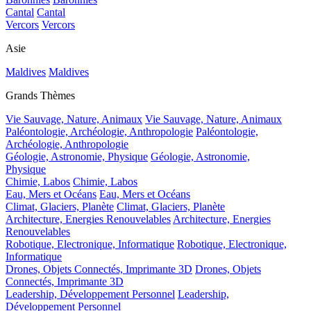
Cantal
Cantal
Vercors
Vercors
Asie
Maldives
Maldives
Grands Thèmes
Vie Sauvage, Nature, Animaux
Vie Sauvage, Nature, Animaux
Paléontologie, Archéologie, Anthropologie
Paléontologie,
Archéologie, Anthropologie
Géologie, Astronomie, Physique
Géologie, Astronomie,
Physique
Chimie, Labos
Chimie, Labos
Eau, Mers et Océans
Eau, Mers et Océans
Climat, Glaciers, Planète
Climat, Glaciers, Planète
Architecture, Energies Renouvelables
Architecture, Energies
Renouvelables
Robotique, Electronique, Informatique
Robotique, Electronique,
Informatique
Drones, Objets Connectés, Imprimante 3D
Drones, Objets
Connectés, Imprimante 3D
Leadership, Développement Personnel
Leadership,
Développement Personnel