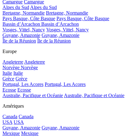
Camargue
Camargue
Alpes du Sud
Alpes du Sud
Bretagne, Normandie
Bretagne, Normandie
Pays Basque, Côte Basque
Pays Basque, Côte Basque
Bassin d’Arcachon
Bassin d’Arcachon
Vosges, Vittel, Nancy
Vosges, Vittel, Nancy
Guyane, Amazonie
Guyane, Amazonie
Île de la Réunion
Île de la Réunion
Europe
Angleterre
Angleterre
Norvège
Norvège
Italie
Italie
Grèce
Grèce
Portugal, Les Acores
Portugal, Les Acores
Ecosse
Ecosse
Australie, Pacifique et Océanie
Australie, Pacifique et Océanie
Amériques
Canada
Canada
USA
USA
Guyane, Amazonie
Guyane, Amazonie
Mexique
Mexique