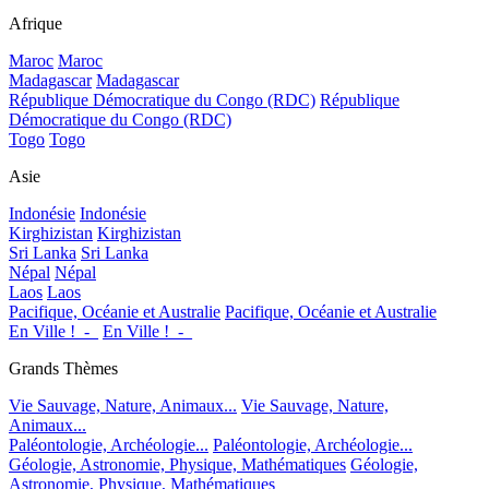
Afrique
Maroc
Maroc
Madagascar
Madagascar
République Démocratique du Congo (RDC)
République
Démocratique du Congo (RDC)
Togo
Togo
Asie
Indonésie
Indonésie
Kirghizistan
Kirghizistan
Sri Lanka
Sri Lanka
Népal
Népal
Laos
Laos
Pacifique, Océanie et Australie
Pacifique, Océanie et Australie
En Ville !_-_
En Ville !_-_
Grands Thèmes
Vie Sauvage, Nature, Animaux...
Vie Sauvage, Nature,
Animaux...
Paléontologie, Archéologie...
Paléontologie, Archéologie...
Géologie, Astronomie, Physique, Mathématiques
Géologie,
Astronomie, Physique, Mathématiques