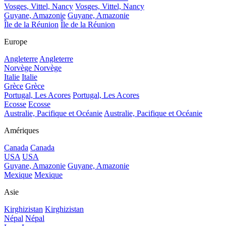
Vosges, Vittel, Nancy
Vosges, Vittel, Nancy
Guyane, Amazonie
Guyane, Amazonie
Île de la Réunion
Île de la Réunion
Europe
Angleterre
Angleterre
Norvège
Norvège
Italie
Italie
Grèce
Grèce
Portugal, Les Acores
Portugal, Les Acores
Ecosse
Ecosse
Australie, Pacifique et Océanie
Australie, Pacifique et Océanie
Amériques
Canada
Canada
USA
USA
Guyane, Amazonie
Guyane, Amazonie
Mexique
Mexique
Asie
Kirghizistan
Kirghizistan
Népal
Népal