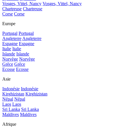
Vosges, Vittel, Nancy
Vosges, Vittel, Nancy
Chartreuse
Chartreuse
Corse
Corse
Europe
Portugal
Portugal
Angleterre
Angleterre
Espagne
Espagne
Italie
Italie
Islande
Islande
Norvège
Norvège
Grèce
Grèce
Ecosse
Ecosse
Asie
Indonésie
Indonésie
Kirghizistan
Kirghizistan
Népal
Népal
Laos
Laos
Sri Lanka
Sri Lanka
Maldives
Maldives
Afrique