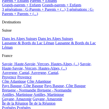
Parents + Enfants
Parents + Enfants
Grands-parents + Enfants
Grands-parents + Enfants
3 générations : G-Parents + Parents + (...)
3 générations : G-
Parents + Parents + (...)
Destinations
Suisse
Dans les Alpes Suisses
Dans les Alpes Suisses
Lausanne & Bords du Lac Léman
Lausanne & Bords du Lac
Léman
France
Savoie, Haute-Savoie, Vercors, Hautes-Alpes, (...)
Savoie,
Haute-Savoie, Vercors, Hautes-Alpes, (...)
Auvergne, Cantal,
Auvergne, Cantal,
Provence
Provence
Côte Atlantique
Côte Atlantique
Pays Basque, Côte Basque
Pays Basque, Côte Basque
Bretagne - Normandie
Bretagne - Normandie
Antilles, Martinique
Antilles, Martinique
Guyane, Amazonie
Guyane, Amazonie
Île de la Réunion
Île de la Réunion
Pyrénées
Pyrénées