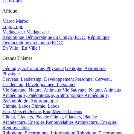
Laos
Laos
Afrique
Maroc
Maroc
Togo
Togo
Madagascar
Madagascar
République Démocratique du Congo (RDC)
République
Démocratique du Congo (RDC)
En Ville !
En Ville !
Grands Thèmes
Géologie, Astronomie, Physique
Géologie, Astronomie,
Physique
Cerveau, Leadership, Développement Personnel
Cerveau,
Leadership, Développement Personnel
Vie Sauvage, Nature, Animaux
Vie Sauvage, Nature, Animaux
Archéologie, Paléontologie, Anthropologie
Archéologie,
Paléontologie, Anthropologie
Chimie, Labos
Chimie, Labos
Eau, Mers et Océans
Eau, Mers et Océans
Climat, Glaciers, Planète
Climat, Glaciers, Planète
Architecture, Energies Renouvelables
Architecture, Energies
Renouvelables
Robotique, Electronique, Informatique
Robotique, Electronique,