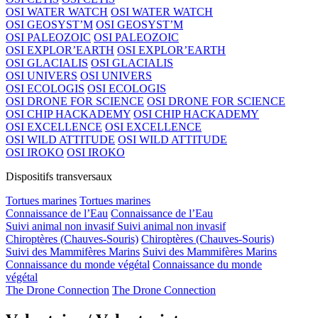
OSI WATER WATCH
OSI WATER WATCH
OSI GEOSYST’M
OSI GEOSYST’M
OSI PALEOZOIC
OSI PALEOZOIC
OSI EXPLOR’EARTH
OSI EXPLOR’EARTH
OSI GLACIALIS
OSI GLACIALIS
OSI UNIVERS
OSI UNIVERS
OSI ECOLOGIS
OSI ECOLOGIS
OSI DRONE FOR SCIENCE
OSI DRONE FOR SCIENCE
OSI CHIP HACKADEMY
OSI CHIP HACKADEMY
OSI EXCELLENCE
OSI EXCELLENCE
OSI WILD ATTITUDE
OSI WILD ATTITUDE
OSI IROKO
OSI IROKO
Dispositifs transversaux
Tortues marines
Tortues marines
Connaissance de l’Eau
Connaissance de l’Eau
Suivi animal non invasif
Suivi animal non invasif
Chiroptères (Chauves-Souris)
Chiroptères (Chauves-Souris)
Suivi des Mammifères Marins
Suivi des Mammifères Marins
Connaissance du monde végétal
Connaissance du monde
végétal
The Drone Connection
The Drone Connection