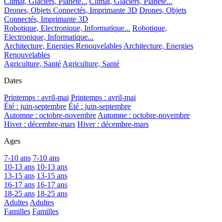
Climat, Glaciers, Planète...
Climat, Glaciers, Planète...
Drones, Objets Connectés, Imprimante 3D
Drones, Objets
Connectés, Imprimante 3D
Robotique, Electronique, Informatique...
Robotique,
Electronique, Informatique...
Architecture, Energies Renouvelables
Architecture, Energies
Renouvelables
Agriculture, Santé
Agriculture, Santé
Dates
Printemps : avril-mai
Printemps : avril-mai
Été : juin-septembre
Été : juin-septembre
Automne : octobre-novembre
Automne : octobre-novembre
Hiver : décembre-mars
Hiver : décembre-mars
Ages
7-10 ans
7-10 ans
10-13 ans
10-13 ans
13-15 ans
13-15 ans
16-17 ans
16-17 ans
18-25 ans
18-25 ans
Adultes
Adultes
Familles
Familles