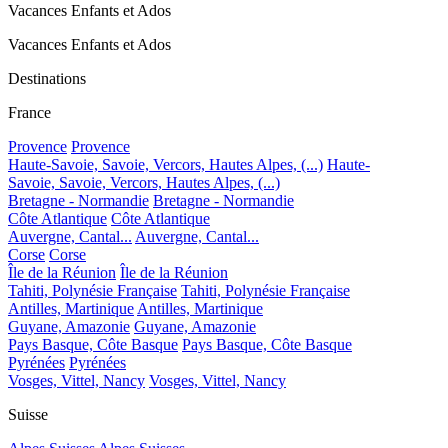
Vacances Enfants et Ados
Vacances Enfants et Ados
Destinations
France
Provence
Provence
Haute-Savoie, Savoie, Vercors, Hautes Alpes, (...)
Haute-
Savoie, Savoie, Vercors, Hautes Alpes, (...)
Bretagne - Normandie
Bretagne - Normandie
Côte Atlantique
Côte Atlantique
Auvergne, Cantal...
Auvergne, Cantal...
Corse
Corse
Île de la Réunion
Île de la Réunion
Tahiti, Polynésie Française
Tahiti, Polynésie Française
Antilles, Martinique
Antilles, Martinique
Guyane, Amazonie
Guyane, Amazonie
Pays Basque, Côte Basque
Pays Basque, Côte Basque
Pyrénées
Pyrénées
Vosges, Vittel, Nancy
Vosges, Vittel, Nancy
Suisse