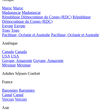
Maroc
Maroc
Madagascar
Madagascar
République Démocratique du Congo (RDC)
République
Démocratique du Congo (RDC)
Egypte
Egypte
Togo
Togo
Pacifique, Océanie et Australie
Pacifique, Océanie et Australie
Amérique
Canada
Canada
USA
USA
Guyane, Amazonie
Guyane, Amazonie
Mexique
Mexique
Adultes Séjours Confort
France
Baronnies
Baronnies
Cantal
Cantal
Vercors
Vercors
Asie