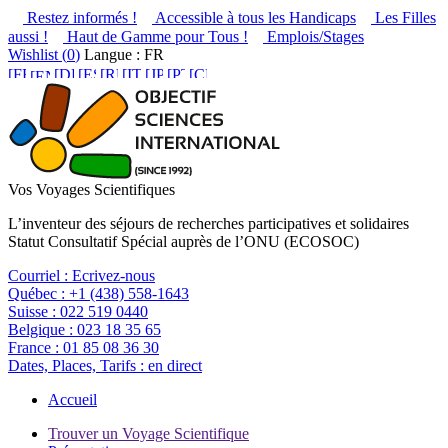
Restez informés !
Accessible à tous les Handicaps
Les Filles
aussi !
Haut de Gamme pour Tous !
Emplois/Stages
Wishlist (
0
)
Langue : FR
Vos Voyages Scientifiques
L’inventeur des séjours de recherches participatives et solidaires
Statut Consultatif Spécial auprès de l’ONU (ECOSOC)
Courriel :
Ecrivez-nous
Québec :
+1 (438) 558-1643
Suisse :
022 519 0440
Belgique :
023 18 35 65
France :
01 85 08 36 30
Dates, Places, Tarifs :
en direct
Accueil
Trouver un Voyage Scientifique