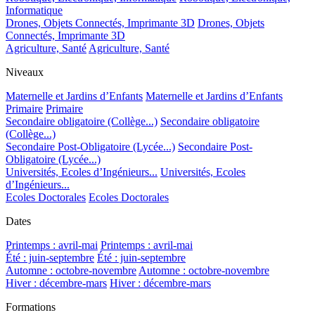
Informatique
Drones, Objets Connectés, Imprimante 3D
Drones, Objets
Connectés, Imprimante 3D
Agriculture, Santé
Agriculture, Santé
Niveaux
Maternelle et Jardins d’Enfants
Maternelle et Jardins d’Enfants
Primaire
Primaire
Secondaire obligatoire (Collège...)
Secondaire obligatoire
(Collège...)
Secondaire Post-Obligatoire (Lycée...)
Secondaire Post-
Obligatoire (Lycée...)
Universités, Ecoles d’Ingénieurs...
Universités, Ecoles
d’Ingénieurs...
Ecoles Doctorales
Ecoles Doctorales
Dates
Printemps : avril-mai
Printemps : avril-mai
Été : juin-septembre
Été : juin-septembre
Automne : octobre-novembre
Automne : octobre-novembre
Hiver : décembre-mars
Hiver : décembre-mars
Formations