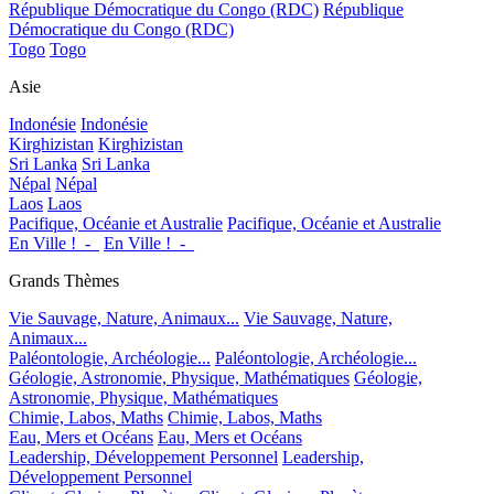
République Démocratique du Congo (RDC)
République
Démocratique du Congo (RDC)
Togo
Togo
Asie
Indonésie
Indonésie
Kirghizistan
Kirghizistan
Sri Lanka
Sri Lanka
Népal
Népal
Laos
Laos
Pacifique, Océanie et Australie
Pacifique, Océanie et Australie
En Ville !_-_
En Ville !_-_
Grands Thèmes
Vie Sauvage, Nature, Animaux...
Vie Sauvage, Nature,
Animaux...
Paléontologie, Archéologie...
Paléontologie, Archéologie...
Géologie, Astronomie, Physique, Mathématiques
Géologie,
Astronomie, Physique, Mathématiques
Chimie, Labos, Maths
Chimie, Labos, Maths
Eau, Mers et Océans
Eau, Mers et Océans
Leadership, Développement Personnel
Leadership,
Développement Personnel