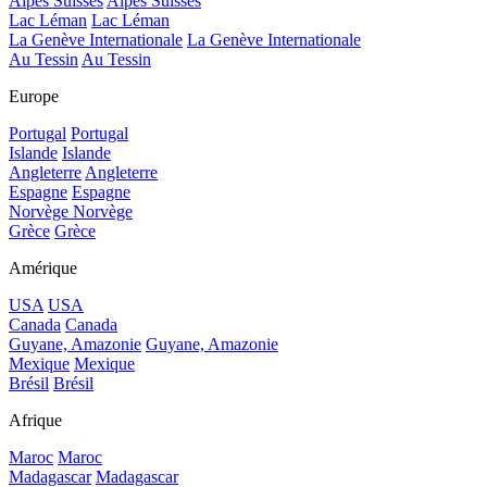
Alpes Suisses
Alpes Suisses
Lac Léman
Lac Léman
La Genève Internationale
La Genève Internationale
Au Tessin
Au Tessin
Europe
Portugal
Portugal
Islande
Islande
Angleterre
Angleterre
Espagne
Espagne
Norvège
Norvège
Grèce
Grèce
Amérique
USA
USA
Canada
Canada
Guyane, Amazonie
Guyane, Amazonie
Mexique
Mexique
Brésil
Brésil
Afrique
Maroc
Maroc
Madagascar
Madagascar