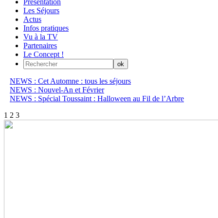
Présentation
Les Séjours
Actus
Infos pratiques
Vu à la TV
Partenaires
Le Concept !
NEWS : Cet Automne : tous les séjours
NEWS : Nouvel-An et Février
NEWS : Spécial Toussaint : Halloween au Fil de l’Arbre
1
2
3