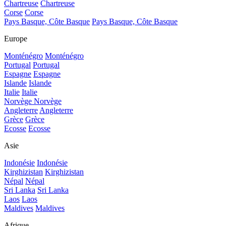
Chartreuse
Chartreuse
Corse
Corse
Pays Basque, Côte Basque
Pays Basque, Côte Basque
Europe
Monténégro
Monténégro
Portugal
Portugal
Espagne
Espagne
Islande
Islande
Italie
Italie
Norvège
Norvège
Angleterre
Angleterre
Grèce
Grèce
Ecosse
Ecosse
Asie
Indonésie
Indonésie
Kirghizistan
Kirghizistan
Népal
Népal
Sri Lanka
Sri Lanka
Laos
Laos
Maldives
Maldives
Afrique