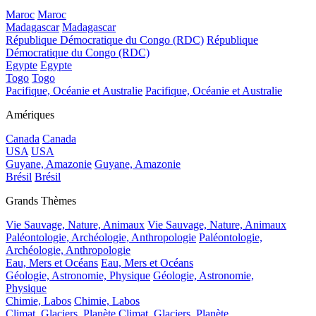
Maroc
Maroc
Madagascar
Madagascar
République Démocratique du Congo (RDC)
République
Démocratique du Congo (RDC)
Egypte
Egypte
Togo
Togo
Pacifique, Océanie et Australie
Pacifique, Océanie et Australie
Amériques
Canada
Canada
USA
USA
Guyane, Amazonie
Guyane, Amazonie
Brésil
Brésil
Grands Thèmes
Vie Sauvage, Nature, Animaux
Vie Sauvage, Nature, Animaux
Paléontologie, Archéologie, Anthropologie
Paléontologie,
Archéologie, Anthropologie
Eau, Mers et Océans
Eau, Mers et Océans
Géologie, Astronomie, Physique
Géologie, Astronomie,
Physique
Chimie, Labos
Chimie, Labos
Climat, Glaciers, Planète
Climat, Glaciers, Planète