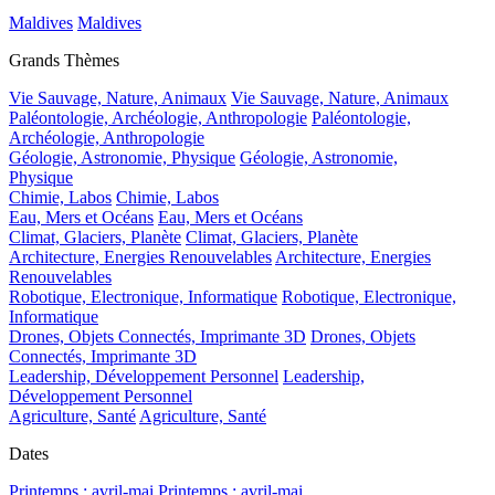
Maldives
Maldives
Grands Thèmes
Vie Sauvage, Nature, Animaux
Vie Sauvage, Nature, Animaux
Paléontologie, Archéologie, Anthropologie
Paléontologie,
Archéologie, Anthropologie
Géologie, Astronomie, Physique
Géologie, Astronomie,
Physique
Chimie, Labos
Chimie, Labos
Eau, Mers et Océans
Eau, Mers et Océans
Climat, Glaciers, Planète
Climat, Glaciers, Planète
Architecture, Energies Renouvelables
Architecture, Energies
Renouvelables
Robotique, Electronique, Informatique
Robotique, Electronique,
Informatique
Drones, Objets Connectés, Imprimante 3D
Drones, Objets
Connectés, Imprimante 3D
Leadership, Développement Personnel
Leadership,
Développement Personnel
Agriculture, Santé
Agriculture, Santé
Dates
Printemps : avril-mai
Printemps : avril-mai