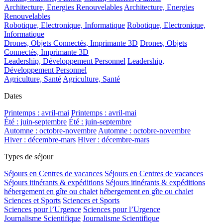
Architecture, Energies Renouvelables
Architecture, Energies
Renouvelables
Robotique, Electronique, Informatique
Robotique, Electronique,
Informatique
Drones, Objets Connectés, Imprimante 3D
Drones, Objets
Connectés, Imprimante 3D
Leadership, Développement Personnel
Leadership,
Développement Personnel
Agriculture, Santé
Agriculture, Santé
Dates
Printemps : avril-mai
Printemps : avril-mai
Été : juin-septembre
Été : juin-septembre
Automne : octobre-novembre
Automne : octobre-novembre
Hiver : décembre-mars
Hiver : décembre-mars
Types de séjour
Séjours en Centres de vacances
Séjours en Centres de vacances
Séjours itinérants & expéditions
Séjours itinérants & expéditions
hébergement en gîte ou chalet
hébergement en gîte ou chalet
Sciences et Sports
Sciences et Sports
Sciences pour l’Urgence
Sciences pour l’Urgence
Journalisme Scientifique
Journalisme Scientifique