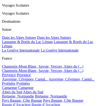
Voyages Scolaires
Voyages Scolaires
Destinations
Suisse
Dans les Alpes Suisses
Dans les Alpes Suisses
Lausanne & Bords du Lac Léman
Lausanne & Bords du Lac
Léman
La Genève Internationale
La Genève Internationale
France
Chamonix-Mont-Blanc, Savoie, Vercors, Alpes du (...)
Chamonix-Mont-Blanc, Savoie, Vercors, Alpes du (...)
Provence
Provence
Auvergne, Cévennes, Cantal...
Auvergne, Cévennes, Cantal...
Pyrénées
Pyrénées
Camargue
Camargue
Alpes du Sud
Alpes du Sud
Bretagne, Normandie
Bretagne, Normandie
Pays Basque, Côte Basque
Pays Basque, Côte Basque
Bassin d’Arcachon
Bassin d’Arcachon