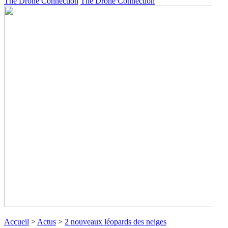
The Drone Connection
The Drone Connection
2 nouveaux léopards des neiges
Accueil
>
Actus
>
2 nouveaux léopards des neiges