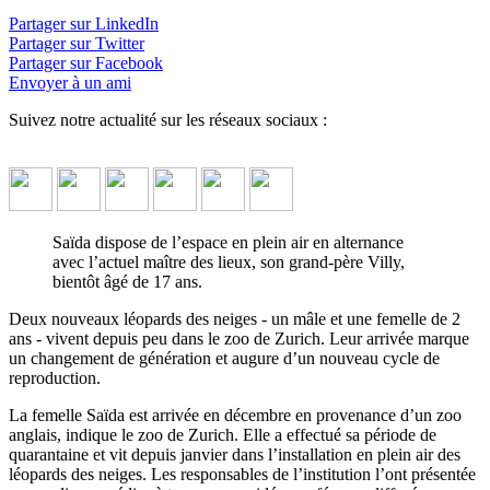
Partager sur LinkedIn
Le Zoo de Zurich a présenté la femelle Saïda à travers une
Partager sur Twitter
vidéo-conférence.
↓ Lire le descriptif détaillé plus bas ↓
Partager sur Facebook
Envoyer à un ami
Suivez notre actualité sur les réseaux sociaux :
Saïda dispose de l’espace en plein air en alternance
avec l’actuel maître des lieux, son grand-père Villy,
bientôt âgé de 17 ans.
Deux nouveaux léopards des neiges - un mâle et une femelle de 2
ans - vivent depuis peu dans le zoo de Zurich. Leur arrivée marque
un changement de génération et augure d’un nouveau cycle de
reproduction.
La femelle Saïda est arrivée en décembre en provenance d’un zoo
anglais, indique le zoo de Zurich. Elle a effectué sa période de
quarantaine et vit depuis janvier dans l’installation en plein air des
léopards des neiges. Les responsables de l’institution l’ont présentée