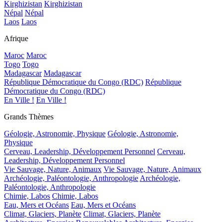
Kirghizistan
Kirghizistan
Népal
Népal
Laos
Laos
Afrique
Maroc
Maroc
Togo
Togo
Madagascar
Madagascar
République Démocratique du Congo (RDC)
République
Démocratique du Congo (RDC)
En Ville !
En Ville !
Grands Thèmes
Géologie, Astronomie, Physique
Géologie, Astronomie,
Physique
Cerveau, Leadership, Développement Personnel
Cerveau,
Leadership, Développement Personnel
Vie Sauvage, Nature, Animaux
Vie Sauvage, Nature, Animaux
Archéologie, Paléontologie, Anthropologie
Archéologie,
Paléontologie, Anthropologie
Chimie, Labos
Chimie, Labos
Eau, Mers et Océans
Eau, Mers et Océans
Climat, Glaciers, Planète
Climat, Glaciers, Planète