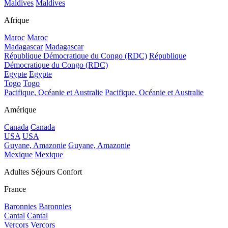
Maldives
Maldives
Afrique
Maroc
Maroc
Madagascar
Madagascar
République Démocratique du Congo (RDC)
République
Démocratique du Congo (RDC)
Egypte
Egypte
Togo
Togo
Pacifique, Océanie et Australie
Pacifique, Océanie et Australie
Amérique
Canada
Canada
USA
USA
Guyane, Amazonie
Guyane, Amazonie
Mexique
Mexique
Adultes Séjours Confort
France
Baronnies
Baronnies
Cantal
Cantal
Vercors
Vercors