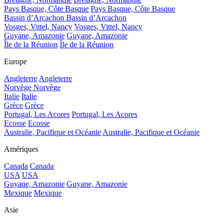
Pays Basque, Côte Basque
Pays Basque, Côte Basque
Bassin d’Arcachon
Bassin d’Arcachon
Vosges, Vittel, Nancy
Vosges, Vittel, Nancy
Guyane, Amazonie
Guyane, Amazonie
Île de la Réunion
Île de la Réunion
Europe
Angleterre
Angleterre
Norvège
Norvège
Italie
Italie
Grèce
Grèce
Portugal, Les Acores
Portugal, Les Acores
Ecosse
Ecosse
Australie, Pacifique et Océanie
Australie, Pacifique et Océanie
Amériques
Canada
Canada
USA
USA
Guyane, Amazonie
Guyane, Amazonie
Mexique
Mexique
Asie