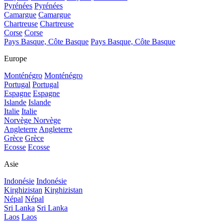
Pyrénées
Pyrénées
Camargue
Camargue
Chartreuse
Chartreuse
Corse
Corse
Pays Basque, Côte Basque
Pays Basque, Côte Basque
Europe
Monténégro
Monténégro
Portugal
Portugal
Espagne
Espagne
Islande
Islande
Italie
Italie
Norvège
Norvège
Angleterre
Angleterre
Grèce
Grèce
Ecosse
Ecosse
Asie
Indonésie
Indonésie
Kirghizistan
Kirghizistan
Népal
Népal
Sri Lanka
Sri Lanka
Laos
Laos