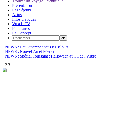
Trouver un Voyage Scientifique
Présentation
Les Séjours
Actus
Infos pratiques
Vu à la TV
Partenaires
Le Concept !
NEWS : Cet Automne : tous les séjours
NEWS : Nouvel-An et Février
NEWS : Spécial Toussaint : Halloween au Fil de l’Arbre
1
2
3