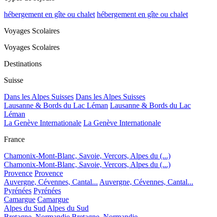
hébergement en gîte ou chalet
hébergement en gîte ou chalet
Voyages Scolaires
Voyages Scolaires
Destinations
Suisse
Dans les Alpes Suisses
Dans les Alpes Suisses
Lausanne & Bords du Lac Léman
Lausanne & Bords du Lac
Léman
La Genève Internationale
La Genève Internationale
France
Chamonix-Mont-Blanc, Savoie, Vercors, Alpes du (...)
Chamonix-Mont-Blanc, Savoie, Vercors, Alpes du (...)
Provence
Provence
Auvergne, Cévennes, Cantal...
Auvergne, Cévennes, Cantal...
Pyrénées
Pyrénées
Camargue
Camargue
Alpes du Sud
Alpes du Sud
Bretagne, Normandie
Bretagne, Normandie