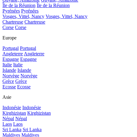
Île de la Réunion
Île de la Réunion
Pyrénées
Pyrénées
Vosges, Vittel, Nancy
Vosges, Vittel, Nancy
Chartreuse
Chartreuse
Corse
Corse
Europe
Portugal
Portugal
Angleterre
Angleterre
Espagne
Espagne
Italie
Italie
Islande
Islande
Norvège
Norvège
Grèce
Grèce
Ecosse
Ecosse
Asie
Indonésie
Indonésie
Kirghizistan
Kirghizistan
Népal
Népal
Laos
Laos
Sri Lanka
Sri Lanka
Maldives
Maldives