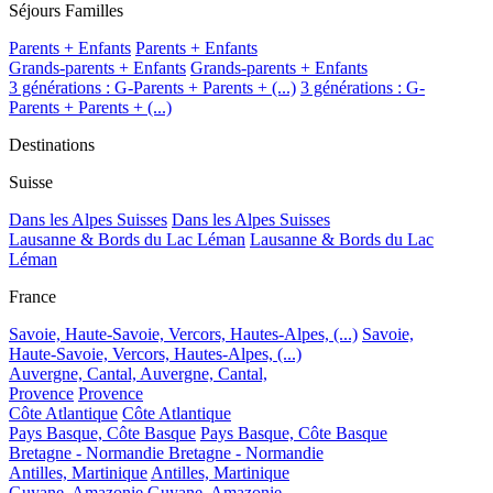
Séjours Familles
Parents + Enfants
Parents + Enfants
Grands-parents + Enfants
Grands-parents + Enfants
3 générations : G-Parents + Parents + (...)
3 générations : G-
Parents + Parents + (...)
Destinations
Suisse
Dans les Alpes Suisses
Dans les Alpes Suisses
Lausanne & Bords du Lac Léman
Lausanne & Bords du Lac
Léman
France
Savoie, Haute-Savoie, Vercors, Hautes-Alpes, (...)
Savoie,
Haute-Savoie, Vercors, Hautes-Alpes, (...)
Auvergne, Cantal,
Auvergne, Cantal,
Provence
Provence
Côte Atlantique
Côte Atlantique
Pays Basque, Côte Basque
Pays Basque, Côte Basque
Bretagne - Normandie
Bretagne - Normandie
Antilles, Martinique
Antilles, Martinique
Guyane, Amazonie
Guyane, Amazonie