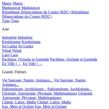
Maroc
Maroc
Madagascar
Madagascar
République Démocratique du Congo (RDC)
République
Démocratique du Congo (RDC)
Togo
Togo
Asie
Indonésie
Indonésie
Kirghizistan
Kirghizistan
Sri Lanka
Sri Lanka
Népal
Népal
Laos
Laos
Pacifique, Océanie et Australie
Pacifique, Océanie et Australie
En Ville !_-_
En Ville !_-_
Grands Thèmes
Vie Sauvage, Nature, Animaux...
Vie Sauvage, Nature,
Animaux...
Paléontologie, Archéologie...
Paléontologie, Archéologie...
Géologie, Astronomie, Physique, Mathématiques
Géologie,
Astronomie, Physique, Mathématiques
Chimie, Labos, Maths
Chimie, Labos, Maths
Eau, Mers et Océans
Eau, Mers et Océans