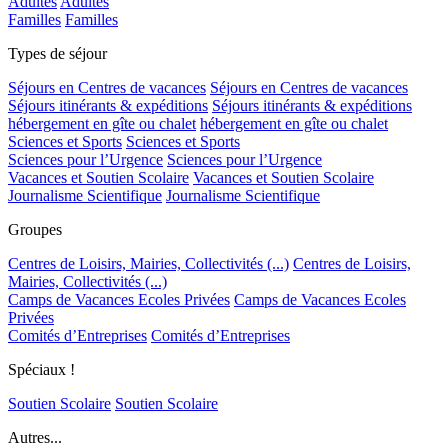
Adultes
Adultes
Familles
Familles
Types de séjour
Séjours en Centres de vacances
Séjours en Centres de vacances
Séjours itinérants & expéditions
Séjours itinérants & expéditions
hébergement en gîte ou chalet
hébergement en gîte ou chalet
Sciences et Sports
Sciences et Sports
Sciences pour l’Urgence
Sciences pour l’Urgence
Vacances et Soutien Scolaire
Vacances et Soutien Scolaire
Journalisme Scientifique
Journalisme Scientifique
Groupes
Centres de Loisirs, Mairies, Collectivités (...)
Centres de Loisirs,
Mairies, Collectivités (...)
Camps de Vacances Ecoles Privées
Camps de Vacances Ecoles
Privées
Comités d’Entreprises
Comités d’Entreprises
Spéciaux !
Soutien Scolaire
Soutien Scolaire
Autres...