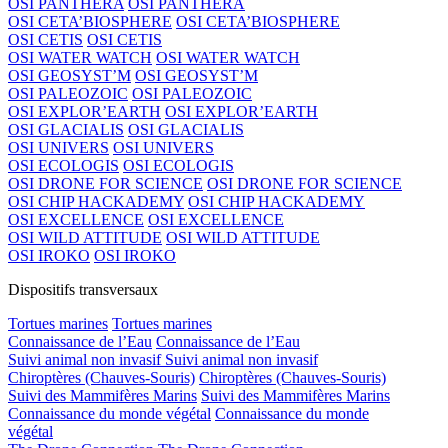
OSI PANTHERA
OSI PANTHERA
OSI CETA’BIOSPHERE
OSI CETA’BIOSPHERE
OSI CETIS
OSI CETIS
OSI WATER WATCH
OSI WATER WATCH
OSI GEOSYST’M
OSI GEOSYST’M
OSI PALEOZOIC
OSI PALEOZOIC
OSI EXPLOR’EARTH
OSI EXPLOR’EARTH
OSI GLACIALIS
OSI GLACIALIS
OSI UNIVERS
OSI UNIVERS
OSI ECOLOGIS
OSI ECOLOGIS
OSI DRONE FOR SCIENCE
OSI DRONE FOR SCIENCE
OSI CHIP HACKADEMY
OSI CHIP HACKADEMY
OSI EXCELLENCE
OSI EXCELLENCE
OSI WILD ATTITUDE
OSI WILD ATTITUDE
OSI IROKO
OSI IROKO
Dispositifs transversaux
Tortues marines
Tortues marines
Connaissance de l’Eau
Connaissance de l’Eau
Suivi animal non invasif
Suivi animal non invasif
Chiroptères (Chauves-Souris)
Chiroptères (Chauves-Souris)
Suivi des Mammifères Marins
Suivi des Mammifères Marins
Connaissance du monde végétal
Connaissance du monde
végétal