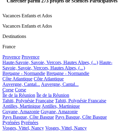
Chercher parmi
273
projets de Sciences Participatives
Vacances Enfants et Ados
Vacances Enfants et Ados
Destinations
France
Provence
Provence
Haute-Savoie, Savoie, Vercors, Hautes Alpes, (...)
Haute-
Savoie, Savoie, Vercors, Hautes Alpes, (...)
Bretagne - Normandie
Bretagne - Normandie
Côte Atlantique
Côte Atlantique
Auvergne, Cantal...
Auvergne, Cantal...
Corse
Corse
Île de la Réunion
Île de la Réunion
Tahiti, Polynésie Française
Tahiti, Polynésie Française
Antilles, Martinique
Antilles, Martinique
Guyane, Amazonie
Guyane, Amazonie
Pays Basque, Côte Basque
Pays Basque, Côte Basque
Pyrénées
Pyrénées
Vosges, Vittel, Nancy
Vosges, Vittel, Nancy