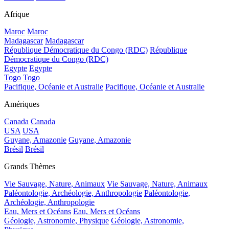
Afrique
Maroc
Maroc
Madagascar
Madagascar
République Démocratique du Congo (RDC)
République
Démocratique du Congo (RDC)
Egypte
Egypte
Togo
Togo
Pacifique, Océanie et Australie
Pacifique, Océanie et Australie
Amériques
Canada
Canada
USA
USA
Guyane, Amazonie
Guyane, Amazonie
Brésil
Brésil
Grands Thèmes
Vie Sauvage, Nature, Animaux
Vie Sauvage, Nature, Animaux
Paléontologie, Archéologie, Anthropologie
Paléontologie,
Archéologie, Anthropologie
Eau, Mers et Océans
Eau, Mers et Océans
Géologie, Astronomie, Physique
Géologie, Astronomie,