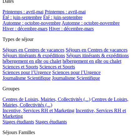
Dates
Printemps : avril-mai
Printemps : avril-mai
Été : juin-septembre
Été : juin-septembre
Automne : octobre-novembre
Automne : octobre-novembre
Hiver : décembre-mars
Hiver : décembre-mars
Types de séjour
Séjours en Centres de vacances
Séjours en Centres de vacances
Séjours itinérants & expéditions
Séjours itinérants & expéditions
hébergement en gîte ou chalet
hébergement en gîte ou chalet
Sciences et Sports
Sciences et Sports
Sciences pour l’Urgence
Sciences pour l’Urgence
Journalisme Scientifique
Journalisme Scientifique
Groupes
Centres de Loisirs, Mairies, Collectivités (...)
Centres de Loisirs,
Mairies, Collectivités (...)
Incentive, Services RH et Marketing
Incentive, Services RH et
Marketing
Stages étudiants
Stages étudiants
Séjours Familles