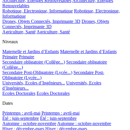
Architecture, Energies Renouvelables
Architecture, Energies
Renouvelables
Robotique, Electronique, Informatique
Robotique, Electronique,
Informatique
Drones, Objets Connectés, Imprimante 3D
Drones, Objets
Connectés, Imprimante 3D
Agriculture, Santé
Agriculture, Santé
Niveaux
Maternelle et Jardins d’Enfants
Maternelle et Jardins d’Enfants
Primaire
Primaire
Secondaire obligatoire (Collège...)
Secondaire obligatoire
(Collège...)
Secondaire Post-Obligatoire (Lycée...)
Secondaire Post-
Obligatoire (Lycée...)
Universités, Ecoles d’Ingénieurs...
Universités, Ecoles
d’Ingénieurs...
Ecoles Doctorales
Ecoles Doctorales
Dates
Printemps : avril-mai
Printemps : avril-mai
Été : juin-septembre
Été : juin-septembre
Automne : octobre-novembre
Automne : octobre-novembre
Hiver : décembre-mars
Hiver : décembre-mars