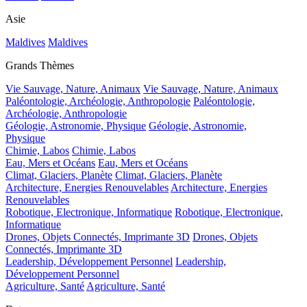
Asie
Maldives
Maldives
Grands Thèmes
Vie Sauvage, Nature, Animaux
Vie Sauvage, Nature, Animaux
Paléontologie, Archéologie, Anthropologie
Paléontologie,
Archéologie, Anthropologie
Géologie, Astronomie, Physique
Géologie, Astronomie,
Physique
Chimie, Labos
Chimie, Labos
Eau, Mers et Océans
Eau, Mers et Océans
Climat, Glaciers, Planète
Climat, Glaciers, Planète
Architecture, Energies Renouvelables
Architecture, Energies
Renouvelables
Robotique, Electronique, Informatique
Robotique, Electronique,
Informatique
Drones, Objets Connectés, Imprimante 3D
Drones, Objets
Connectés, Imprimante 3D
Leadership, Développement Personnel
Leadership,
Développement Personnel
Agriculture, Santé
Agriculture, Santé