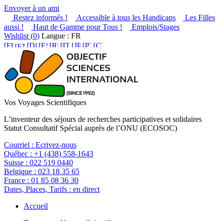
Envoyer à un ami
Restez informés !
Accessible à tous les Handicaps
Les Filles
aussi !
Haut de Gamme pour Tous !
Emplois/Stages
Wishlist (
0
)
Langue : FR
Vos Voyages Scientifiques
L’inventeur des séjours de recherches participatives et solidaires
Statut Consultatif Spécial auprès de l’ONU (ECOSOC)
Courriel :
Ecrivez-nous
Québec :
+1 (438) 558-1643
Suisse :
022 519 0440
Belgique :
023 18 35 65
France :
01 85 08 36 30
Dates, Places, Tarifs :
en direct
Accueil