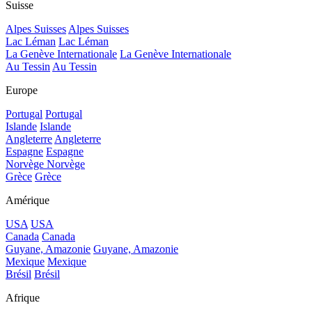
Suisse
Alpes Suisses
Alpes Suisses
Lac Léman
Lac Léman
La Genève Internationale
La Genève Internationale
Au Tessin
Au Tessin
Europe
Portugal
Portugal
Islande
Islande
Angleterre
Angleterre
Espagne
Espagne
Norvège
Norvège
Grèce
Grèce
Amérique
USA
USA
Canada
Canada
Guyane, Amazonie
Guyane, Amazonie
Mexique
Mexique
Brésil
Brésil
Afrique