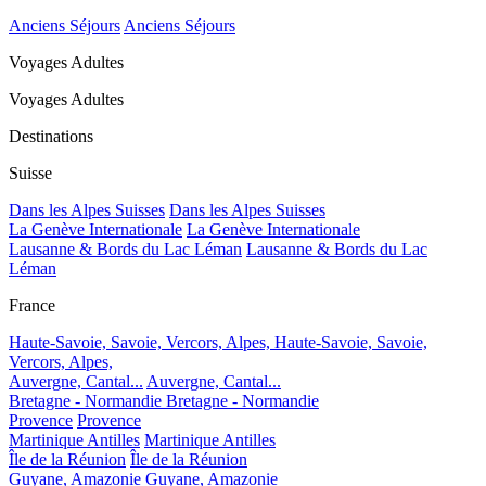
Anciens Séjours
Anciens Séjours
Voyages Adultes
Voyages Adultes
Destinations
Suisse
Dans les Alpes Suisses
Dans les Alpes Suisses
La Genève Internationale
La Genève Internationale
Lausanne & Bords du Lac Léman
Lausanne & Bords du Lac
Léman
France
Haute-Savoie, Savoie, Vercors, Alpes,
Haute-Savoie, Savoie,
Vercors, Alpes,
Auvergne, Cantal...
Auvergne, Cantal...
Bretagne - Normandie
Bretagne - Normandie
Provence
Provence
Martinique Antilles
Martinique Antilles
Île de la Réunion
Île de la Réunion
Guyane, Amazonie
Guyane, Amazonie