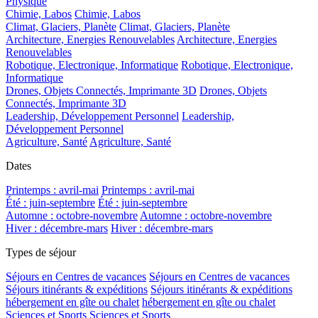
Physique
Chimie, Labos
Chimie, Labos
Climat, Glaciers, Planète
Climat, Glaciers, Planète
Architecture, Energies Renouvelables
Architecture, Energies
Renouvelables
Robotique, Electronique, Informatique
Robotique, Electronique,
Informatique
Drones, Objets Connectés, Imprimante 3D
Drones, Objets
Connectés, Imprimante 3D
Leadership, Développement Personnel
Leadership,
Développement Personnel
Agriculture, Santé
Agriculture, Santé
Dates
Printemps : avril-mai
Printemps : avril-mai
Été : juin-septembre
Été : juin-septembre
Automne : octobre-novembre
Automne : octobre-novembre
Hiver : décembre-mars
Hiver : décembre-mars
Types de séjour
Séjours en Centres de vacances
Séjours en Centres de vacances
Séjours itinérants & expéditions
Séjours itinérants & expéditions
hébergement en gîte ou chalet
hébergement en gîte ou chalet
Sciences et Sports
Sciences et Sports