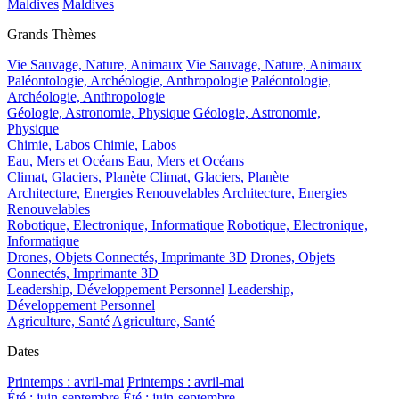
Maldives
Maldives
Grands Thèmes
Vie Sauvage, Nature, Animaux
Vie Sauvage, Nature, Animaux
Paléontologie, Archéologie, Anthropologie
Paléontologie,
Archéologie, Anthropologie
Géologie, Astronomie, Physique
Géologie, Astronomie,
Physique
Chimie, Labos
Chimie, Labos
Eau, Mers et Océans
Eau, Mers et Océans
Climat, Glaciers, Planète
Climat, Glaciers, Planète
Architecture, Energies Renouvelables
Architecture, Energies
Renouvelables
Robotique, Electronique, Informatique
Robotique, Electronique,
Informatique
Drones, Objets Connectés, Imprimante 3D
Drones, Objets
Connectés, Imprimante 3D
Leadership, Développement Personnel
Leadership,
Développement Personnel
Agriculture, Santé
Agriculture, Santé
Dates
Printemps : avril-mai
Printemps : avril-mai
Été : juin-septembre
Été : juin-septembre