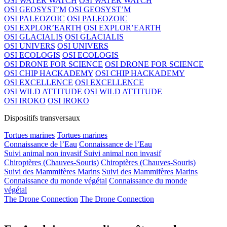
OSI WATER WATCH
OSI WATER WATCH
OSI GEOSYST’M
OSI GEOSYST’M
OSI PALEOZOIC
OSI PALEOZOIC
OSI EXPLOR’EARTH
OSI EXPLOR’EARTH
OSI GLACIALIS
OSI GLACIALIS
OSI UNIVERS
OSI UNIVERS
OSI ECOLOGIS
OSI ECOLOGIS
OSI DRONE FOR SCIENCE
OSI DRONE FOR SCIENCE
OSI CHIP HACKADEMY
OSI CHIP HACKADEMY
OSI EXCELLENCE
OSI EXCELLENCE
OSI WILD ATTITUDE
OSI WILD ATTITUDE
OSI IROKO
OSI IROKO
Dispositifs transversaux
Tortues marines
Tortues marines
Connaissance de l’Eau
Connaissance de l’Eau
Suivi animal non invasif
Suivi animal non invasif
Chiroptères (Chauves-Souris)
Chiroptères (Chauves-Souris)
Suivi des Mammifères Marins
Suivi des Mammifères Marins
Connaissance du monde végétal
Connaissance du monde
végétal
The Drone Connection
The Drone Connection