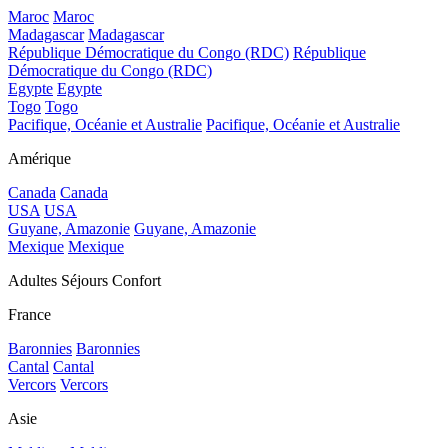
Maroc
Maroc
Madagascar
Madagascar
République Démocratique du Congo (RDC)
République
Démocratique du Congo (RDC)
Egypte
Egypte
Togo
Togo
Pacifique, Océanie et Australie
Pacifique, Océanie et Australie
Amérique
Canada
Canada
USA
USA
Guyane, Amazonie
Guyane, Amazonie
Mexique
Mexique
Adultes Séjours Confort
France
Baronnies
Baronnies
Cantal
Cantal
Vercors
Vercors
Asie