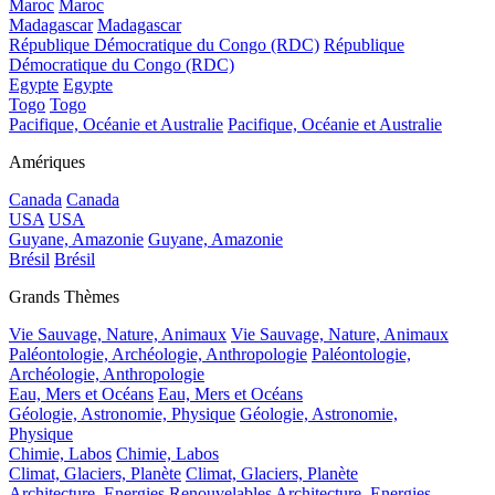
Maroc
Maroc
Madagascar
Madagascar
République Démocratique du Congo (RDC)
République
Démocratique du Congo (RDC)
Egypte
Egypte
Togo
Togo
Pacifique, Océanie et Australie
Pacifique, Océanie et Australie
Amériques
Canada
Canada
USA
USA
Guyane, Amazonie
Guyane, Amazonie
Brésil
Brésil
Grands Thèmes
Vie Sauvage, Nature, Animaux
Vie Sauvage, Nature, Animaux
Paléontologie, Archéologie, Anthropologie
Paléontologie,
Archéologie, Anthropologie
Eau, Mers et Océans
Eau, Mers et Océans
Géologie, Astronomie, Physique
Géologie, Astronomie,
Physique
Chimie, Labos
Chimie, Labos
Climat, Glaciers, Planète
Climat, Glaciers, Planète
Architecture, Energies Renouvelables
Architecture, Energies