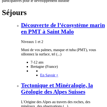
participatives pour le développement durable
Niveaux 1 et 2
Séjours
Collection Au fil de l’Arbre - Aventure verticale au cœur du
monde des arbres et de la biodiversité.
En Savoir +
Découverte de l’écosystème marin
Niveaux 1 et 2
en PMT à Saint Malo
Jurassic Base Camp
Niveaux 1 à 4
Niveaux 1 et 2
Muni de vos palmes, masque et tuba (PMT), vous
Trouve des fossiles en anglais ! Tu penses qu'être paléontologue
sillonnez la surface, tel (...)
est un job de rêve ? Viens le confirmer sur une expédition sur la
trace des (...)
En Savoir +
7-12 ans
Bretagne (France)
Niveaux 1 à 4
En Savoir +
Sur les Traces de la Panthère des
Tectonique et Minéralogie, la
Neiges - Kirghizstan
Niveau 4
Géologie des Alpes Suisses
Au Kirghizstan venez éviter l'extinction de ce félin. Un voyage
L'Origine des Alpes au travers des roches, des
utile avec du trek, de l'équitation facile pour l'observation d'une
minéraux, des observations (...)