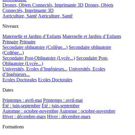
Drones, Objets Connectés, Imprimante 3D
Drones, Objets
Connectés, Imprimante 3D
Agriculture, Santé
Agriculture, Santé
Niveaux
Maternelle et Jardins d’Enfants
Maternelle et Jardins d’Enfants
Primaire
Primaire
Secondaire obligatoire (Collège...)
Secondaire obligatoire
(Collège...)
Secondaire Post-Obligatoire (Lycée...)
Secondaire Post-
Obligatoire (Lycée...)
Universités, Ecoles d’Ingénieurs...
Universités, Ecoles
d’Ingénieurs...
Ecoles Doctorales
Ecoles Doctorales
Dates
Printemps : avril-mai
Printemps : avril-mai
Été : juin-septembre
Été : juin-septembre
Automne : octobre-novembre
Automne : octobre-novembre
Hiver : décembre-mars
Hiver : décembre-mars
Formations