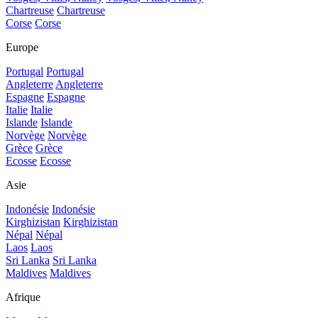
Chartreuse
Chartreuse
Corse
Corse
Europe
Portugal
Portugal
Angleterre
Angleterre
Espagne
Espagne
Italie
Italie
Islande
Islande
Norvège
Norvège
Grèce
Grèce
Ecosse
Ecosse
Asie
Indonésie
Indonésie
Kirghizistan
Kirghizistan
Népal
Népal
Laos
Laos
Sri Lanka
Sri Lanka
Maldives
Maldives
Afrique