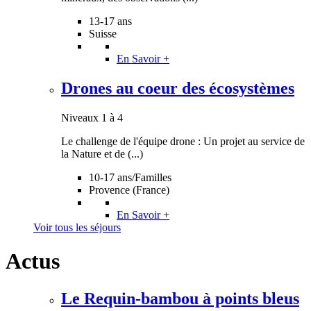
flore et faune (...)
En Savoir +
13-17 ans
Niveau 4
Suisse
En Savoir +
Sur les Traces du Lynx au Montenegro
Niveaux 2 à 4
Drones au coeur des écosystèmes
Séjour adultes (à partir de 16 ans accompagné) de recherche
Niveaux 1 à 4
participative sur la biodiversité du Parc national de Prokletije et
Le challenge de l'équipe drone : Un projet au service de
des montagnes (...)
En Savoir +
la Nature et de (...)
Niveaux 2 à 4
10-17 ans/Familles
Provence (France)
En Savoir +
Voir tous les séjours
Actus
Le Requin-bambou à points bleus