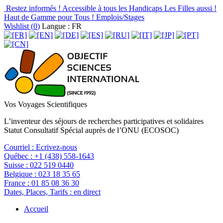
Restez informés !
Accessible à tous les Handicaps
Les Filles aussi !
Haut de Gamme pour Tous !
Emplois/Stages
Wishlist (
0
)
Langue : FR
Vos Voyages Scientifiques
L’inventeur des séjours de recherches participatives et solidaires
Statut Consultatif Spécial auprès de l’ONU (ECOSOC)
Courriel :
Ecrivez-nous
Québec :
+1 (438) 558-1643
Suisse :
022 519 0440
Belgique :
023 18 35 65
France :
01 85 08 36 30
Dates, Places, Tarifs :
en direct
Accueil