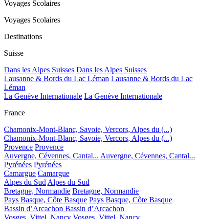
Voyages Scolaires
Voyages Scolaires
Destinations
Suisse
Dans les Alpes Suisses
Dans les Alpes Suisses
Lausanne & Bords du Lac Léman
Lausanne & Bords du Lac
Léman
La Genève Internationale
La Genève Internationale
France
Chamonix-Mont-Blanc, Savoie, Vercors, Alpes du (...)
Chamonix-Mont-Blanc, Savoie, Vercors, Alpes du (...)
Provence
Provence
Auvergne, Cévennes, Cantal...
Auvergne, Cévennes, Cantal...
Pyrénées
Pyrénées
Camargue
Camargue
Alpes du Sud
Alpes du Sud
Bretagne, Normandie
Bretagne, Normandie
Pays Basque, Côte Basque
Pays Basque, Côte Basque
Bassin d’Arcachon
Bassin d’Arcachon
Vosges, Vittel, Nancy
Vosges, Vittel, Nancy