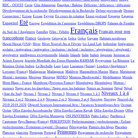
1/645
11/645
1/645
1/645
1/645
RDC - OUEST
Corse
Côte Atlantique
Dauphin / Baleine
Déficient / déficience / déficients
1/645
1/645
12/645
Développement de la recherche
Développement de la Recherche
Drôme provençale
Drones
1/645
1/645
2/645
10/645
1/645
29/645
17/645
180/645
Connection !
Ecosse
Ecosse
Egypte
En cours de création
Ennui profond
Espagne
Espagne
471/645
10/645
76/645
122/645
4/645
Eté
Espagnol
Europe
Expédition de l’automne
Expéditions DROPS
Falaises de Fossiles
2/645
53/645
645/645
260/645
Français
Français pour non
du Sud de l’Angleterre
Familles
Félin / Félidés
193/645
22/645
1/645
1/645
1/645
1/645
4/645
1/645
francophone
France
Géologie
Géosyst’m
Grêce
Grêce
Guyane
Habitats nordiques
1/645
119/645
21/645
7/645
2/645
1/645
Hawaï
Hawaï (USA)
Hiver
Hiver Nouvel-An et Février
Ice Land Lab
Indonésie
Intégration
scolaire / intégration / intégrative / inclusion / inclusif / inclusive / ségrégation / ségrégatif /
1/645
8/645
7/645
1/645
36/645
4/645
2/645
ségrégative
intelligence exceptionnelle
Islande
Islande
Italie
Italien
Japonais
Jeunesse en
5/645
54/645
6/645
5/645
Action Europe
Journée Mondiale des Zones Humides RAMSAR
Kyrgyzstan
La Réunion
La
1/645
2/645
2/645
2/645
70/645
1/645
Réunion Océan Indien
La Rochelle
Laos
Laos
Lausanne (Suisse)
Londres (Angleterre)
5/645
5/645
2/645
1/645
6/645
14/645
1/645
Lorraine (France)
Madagascar
Madagascar
Maldives
Mammifères Marins
Maroc
Martinique
1/645
1/645
16/645
28/645
1/645
3/645
1/645
Mental / mentaux
Mexique
Mexique
MINEO
Missions Biodiversité !
Modélisation
Monde
5/645
5/645
5/645
1/645
Mont Blanc - France
Montbrun (Provence France)
Monténégro
Monténégro
Moteur /
1/645
3/645
8/645
8/645
moteurs
Nager avec les dauphins / Nager avec les baleines
Nature au Sommet
Népal
Népal
9/645
10/645
9/645
66/645
57/645
296/645
10/645
Niveaux 1 à 4
(Asie du Sud)
Niveau 1
Niveau 2
Niveau 3
Niveau 4
Niveaux 1 à 3
46/645
5/645
118/645
2/645
2/645
18/645
Niveaux 1 et 2
Niveaux 2 à 4
Niveaux 2 et 3
Niveaux 3 et 4
Norvège
Norvège
Nouvel-An
1/645
6/645
88/645
2018 2019 2020
Objectif Sciences International Avis / Vacances Scientifiques Avis
Occitan
1/645
1/645
1/645
1/645
Océan
Offre Emploi Accrobranche
Offre Emploi Canoe Kayak
Offre Emploi Drones
Offre
1/645
58/645
48/645
57/645
Emploi Equitation
Offre Emploi Montagne
OSI PANTHERA
Paléo Labo+
Panthera à
4/645
28/645
1/645
l’automne
Pays Basque (France)
PERCEPTION
Perfectionnisme / perfectionniste / Enfant
1/645
10/645
3/645
1/645
perfectionniste / Évitement cognitif / Douance
Pétrographie
Pisteurs des Alpes
Placettes
1/645
8/645
1/645
293/645
1/645
1/645
Printemps
Plancton
plancton
Portugais
Portugal
Programme de recherche
Programme
2/645
1/645