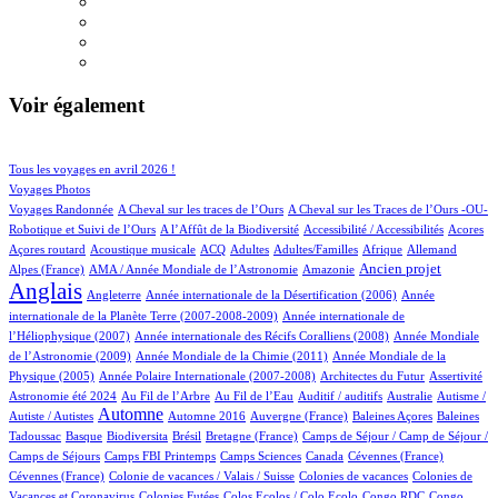
Voir également
43/645
109/645
Tous les voyages en avril 2026 !
87/645
Voyages Photos
5/645
4/645
Voyages Randonnée
A Cheval sur les traces de l’Ours
A Cheval sur les Traces de l’Ours -OU-
2/645
1/645
2/645
1/645
Robotique et Suivi de l’Ours
A l’Affût de la Biodiversité
Accessibilité / Accessibilités
Acores
2/645
53/645
23/645
19/645
4/645
30/645
21/645
Açores routard
Acoustique musicale
ACQ
Adultes
Adultes/Familles
Afrique
Allemand
13/645
2/645
205/645
507/645
Ancien projet
Alpes (France)
AMA / Année Mondiale de l’Astronomie
Amazonie
Anglais
74/645
6/645
13/645
Angleterre
Année internationale de la Désertification (2006)
Année
4/645
internationale de la Planète Terre (2007-2008-2009)
Année internationale de
1/645
13/645
l’Héliophysique (2007)
Année internationale des Récifs Coralliens (2008)
Année Mondiale
2/645
14/645
de l’Astronomie (2009)
Année Mondiale de la Chimie (2011)
Année Mondiale de la
5/645
2/645
1/645
20/645
Physique (2005)
Année Polaire Internationale (2007-2008)
Architectes du Futur
Assertivité
15/645
7/645
1/645
1/645
1/645
Astronomie été 2024
Au Fil de l’Arbre
Au Fil de l’Eau
Auditif / auditifs
Australie
Autisme /
295/645
4/645
4/645
1/645
2/645
Automne
Autiste / Autistes
Automne 2016
Auvergne (France)
Baleines Açores
Baleines
1/645
60/645
1/645
11/645
54/645
Tadoussac
Basque
Biodiversita
Brésil
Bretagne (France)
Camps de Séjour / Camp de Séjour /
2/645
4/645
5/645
2/645
1/645
Camps de Séjours
Camps FBI Printemps
Camps Sciences
Canada
Cévennes (France)
1/645
3/645
4/645
Cévennes (France)
Colonie de vacances / Valais / Suisse
Colonies de vacances
Colonies de
1/645
1/645
1/645
4/645
Vacances et Coronavirus
Colonies Futées
Colos Ecolos / Colo Ecolo
Congo RDC
Congo