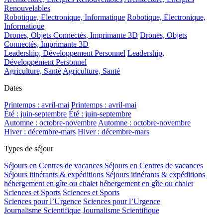
Renouvelables
Robotique, Electronique, Informatique
Robotique, Electronique,
Informatique
Drones, Objets Connectés, Imprimante 3D
Drones, Objets
Connectés, Imprimante 3D
Leadership, Développement Personnel
Leadership,
Développement Personnel
Agriculture, Santé
Agriculture, Santé
Dates
Printemps : avril-mai
Printemps : avril-mai
Été : juin-septembre
Été : juin-septembre
Automne : octobre-novembre
Automne : octobre-novembre
Hiver : décembre-mars
Hiver : décembre-mars
Types de séjour
Séjours en Centres de vacances
Séjours en Centres de vacances
Séjours itinérants & expéditions
Séjours itinérants & expéditions
hébergement en gîte ou chalet
hébergement en gîte ou chalet
Sciences et Sports
Sciences et Sports
Sciences pour l’Urgence
Sciences pour l’Urgence
Journalisme Scientifique
Journalisme Scientifique