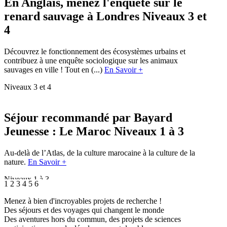
En Anglais, menez l'enquête sur le
renard sauvage à Londres
Niveaux 3 et
4
Découvrez le fonctionnement des écosystèmes urbains et
contribuez à une enquête sociologique sur les animaux
sauvages en ville ! Tout en (...)
En Savoir +
Niveaux 3 et 4
Séjour recommandé par Bayard
Jeunesse : Le Maroc
Niveaux 1 à 3
Au-delà de l’Atlas, de la culture marocaine à la culture de la
nature.
En Savoir +
Niveaux 1 à 3
1
2
3
4
5
6
Menez à bien d'incroyables projets de recherche !
Secrets de la forêt : Au fil de l’Arbre
Des séjours et des voyages qui changent le monde
Des aventures hors du commun, des projets de sciences
Origines, Provence, Nature (...)