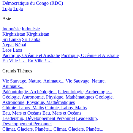
Démocratique du Congo (RDC)
Togo
Togo
Asie
Indonésie
Indonésie
Kirghizistan
Kirghizistan
Sri Lanka
Sri Lanka
Népal
Népal
Laos
Laos
Pacifique, Océanie et Australie
Pacifique, Océanie et Australie
En Ville !_-_
En Ville !_-_
Grands Thèmes
Vie Sauvage, Nature, Animaux...
Vie Sauvage, Nature,
Animaux...
Paléontologie, Archéologie...
Paléontologie, Archéologie...
Géologie, Astronomie, Physique, Mathématiques
Géologie,
Astronomie, Physique, Mathématiques
Chimie, Labos, Maths
Chimie, Labos, Maths
Eau, Mers et Océans
Eau, Mers et Océans
Leadership, Développement Personnel
Leadership,
Développement Personnel
Climat, Glaciers, Planète...
Climat, Glaciers, Planète...