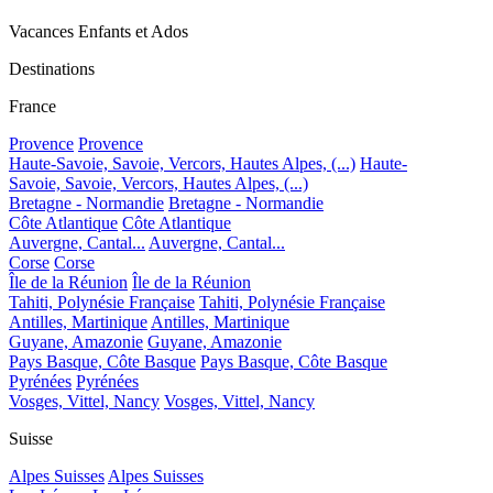
Vacances Enfants et Ados
Destinations
France
Provence
Provence
Haute-Savoie, Savoie, Vercors, Hautes Alpes, (...)
Haute-
Savoie, Savoie, Vercors, Hautes Alpes, (...)
Bretagne - Normandie
Bretagne - Normandie
Côte Atlantique
Côte Atlantique
Auvergne, Cantal...
Auvergne, Cantal...
Corse
Corse
Île de la Réunion
Île de la Réunion
Tahiti, Polynésie Française
Tahiti, Polynésie Française
Antilles, Martinique
Antilles, Martinique
Guyane, Amazonie
Guyane, Amazonie
Pays Basque, Côte Basque
Pays Basque, Côte Basque
Pyrénées
Pyrénées
Vosges, Vittel, Nancy
Vosges, Vittel, Nancy
Suisse
Alpes Suisses
Alpes Suisses