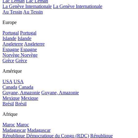
Lac Léman
Lac Léman
La Genève Internationale
La Genève Internationale
Au Tessin
Au Tessin
Europe
Portugal
Portugal
Islande
Islande
Angleterre
Angleterre
Espagne
Espagne
Norvège
Norvège
Grèce
Grèce
Amérique
USA
USA
Canada
Canada
Guyane, Amazonie
Guyane, Amazonie
Mexique
Mexique
Brésil
Brésil
Afrique
Maroc
Maroc
Madagascar
Madagascar
République Démocratique du Congo (RDC)
République