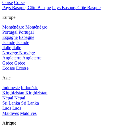
Corse
Corse
Pays Basque, Côte Basque
Pays Basque, Côte Basque
Europe
Monténégro
Monténégro
Portugal
Portugal
Espagne
Espagne
Islande
Islande
Italie
Italie
Norvège
Norvège
Angleterre
Angleterre
Grèce
Grèce
Ecosse
Ecosse
Asie
Indonésie
Indonésie
Kirghizistan
Kirghizistan
Népal
Népal
Sri Lanka
Sri Lanka
Laos
Laos
Maldives
Maldives
Afrique