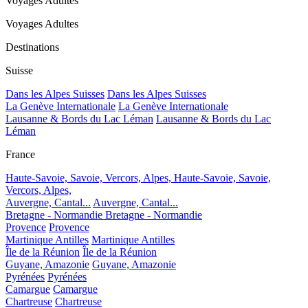
Voyages Adultes
Voyages Adultes
Destinations
Suisse
Dans les Alpes Suisses
Dans les Alpes Suisses
La Genève Internationale
La Genève Internationale
Lausanne & Bords du Lac Léman
Lausanne & Bords du Lac
Léman
France
Haute-Savoie, Savoie, Vercors, Alpes,
Haute-Savoie, Savoie,
Vercors, Alpes,
Auvergne, Cantal...
Auvergne, Cantal...
Bretagne - Normandie
Bretagne - Normandie
Provence
Provence
Martinique Antilles
Martinique Antilles
Île de la Réunion
Île de la Réunion
Guyane, Amazonie
Guyane, Amazonie
Pyrénées
Pyrénées
Camargue
Camargue
Chartreuse
Chartreuse