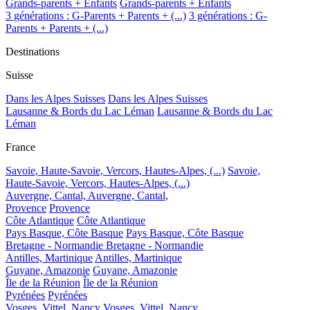
Grands-parents + Enfants
Grands-parents + Enfants
3 générations : G-Parents + Parents + (...)
3 générations : G-
Parents + Parents + (...)
Destinations
Suisse
Dans les Alpes Suisses
Dans les Alpes Suisses
Lausanne & Bords du Lac Léman
Lausanne & Bords du Lac
Léman
France
Savoie, Haute-Savoie, Vercors, Hautes-Alpes, (...)
Savoie,
Haute-Savoie, Vercors, Hautes-Alpes, (...)
Auvergne, Cantal,
Auvergne, Cantal,
Provence
Provence
Côte Atlantique
Côte Atlantique
Pays Basque, Côte Basque
Pays Basque, Côte Basque
Bretagne - Normandie
Bretagne - Normandie
Antilles, Martinique
Antilles, Martinique
Guyane, Amazonie
Guyane, Amazonie
Île de la Réunion
Île de la Réunion
Pyrénées
Pyrénées
Vosges, Vittel, Nancy
Vosges, Vittel, Nancy