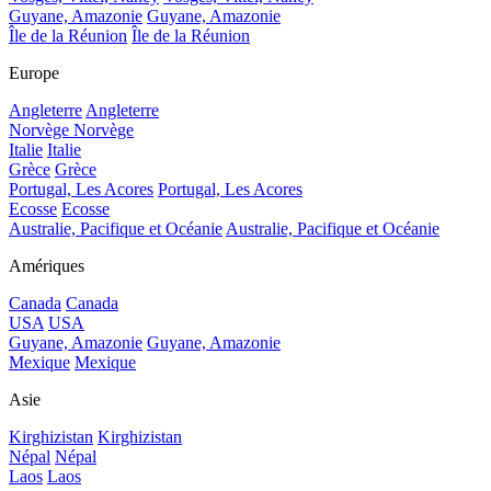
Guyane, Amazonie
Guyane, Amazonie
Île de la Réunion
Île de la Réunion
Europe
Angleterre
Angleterre
Norvège
Norvège
Italie
Italie
Grèce
Grèce
Portugal, Les Acores
Portugal, Les Acores
Ecosse
Ecosse
Australie, Pacifique et Océanie
Australie, Pacifique et Océanie
Amériques
Canada
Canada
USA
USA
Guyane, Amazonie
Guyane, Amazonie
Mexique
Mexique
Asie
Kirghizistan
Kirghizistan
Népal
Népal
Laos
Laos