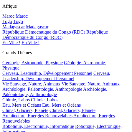
Afrique
Maroc
Maroc
Togo
Togo
Madagascar
Madagascar
République Démocratique du Congo (RDC)
République
Démocratique du Congo (RDC)
En Ville !
En Ville !
Grands Thèmes
Géologie, Astronomie, Physique
Géologie, Astronomie,
Physique
Cerveau, Leadership, Développement Personnel
Cerveau,
Leadership, Développement Personnel
Vie Sauvage, Nature, Animaux
Vie Sauvage, Nature, Animaux
Archéologie, Paléontologie, Anthropologie
Archéologie,
Paléontologie, Anthropologie
Chimie, Labos
Chimie, Labos
Eau, Mers et Océans
Eau, Mers et Océans
Climat, Glaciers, Planète
Climat, Glaciers, Planète
Architecture, Energies Renouvelables
Architecture, Energies
Renouvelables
Robotique, Electronique, Informatique
Robotique, Electronique,
Informatique