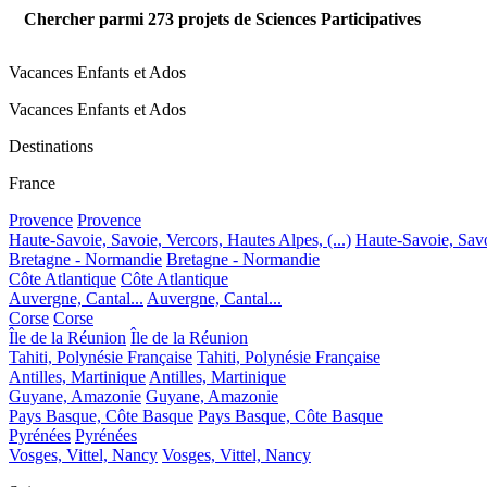
Chercher parmi
273
projets de Sciences Participatives
Vacances Enfants et Ados
Vacances Enfants et Ados
Destinations
France
Provence
Provence
Haute-Savoie, Savoie, Vercors, Hautes Alpes, (...)
Haute-Savoie, Savoi
Bretagne - Normandie
Bretagne - Normandie
Côte Atlantique
Côte Atlantique
Auvergne, Cantal...
Auvergne, Cantal...
Corse
Corse
Île de la Réunion
Île de la Réunion
Tahiti, Polynésie Française
Tahiti, Polynésie Française
Antilles, Martinique
Antilles, Martinique
Guyane, Amazonie
Guyane, Amazonie
Pays Basque, Côte Basque
Pays Basque, Côte Basque
Pyrénées
Pyrénées
Vosges, Vittel, Nancy
Vosges, Vittel, Nancy