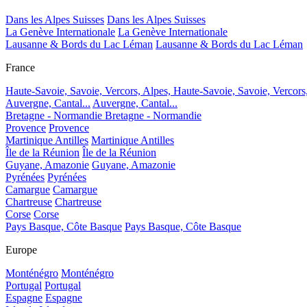
Dans les Alpes Suisses
Dans les Alpes Suisses
La Genève Internationale
La Genève Internationale
Lausanne & Bords du Lac Léman
Lausanne & Bords du Lac Léman
France
Haute-Savoie, Savoie, Vercors, Alpes,
Haute-Savoie, Savoie, Vercors
Auvergne, Cantal...
Auvergne, Cantal...
Bretagne - Normandie
Bretagne - Normandie
Provence
Provence
Martinique Antilles
Martinique Antilles
Île de la Réunion
Île de la Réunion
Guyane, Amazonie
Guyane, Amazonie
Pyrénées
Pyrénées
Camargue
Camargue
Chartreuse
Chartreuse
Corse
Corse
Pays Basque, Côte Basque
Pays Basque, Côte Basque
Europe
Monténégro
Monténégro
Portugal
Portugal
Espagne
Espagne