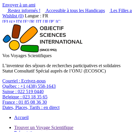
Envoyer à un ami
Restez informés !
Accessible à tous les Handicaps
Les Filles a
Wishlist (
0
)
Langue : FR
Vos Voyages Scientifiques
L’inventeur des séjours de recherches participatives et solidaires
Statut Consultatif Spécial auprès de l’ONU (ECOSOC)
Courriel :
Ecrivez-nous
Québec :
+1 (438) 558-1643
Suisse :
022 519 0440
Belgique :
023 18 35 65
France :
01 85 08 36 30
Dates, Places, Tarifs :
en direct
Accueil
Trouver un Voyage Scientifique