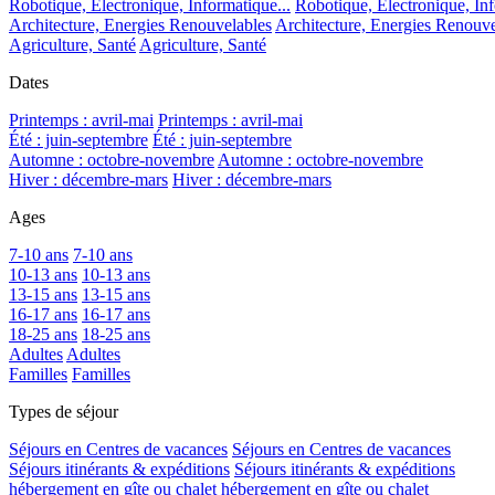
Robotique, Electronique, Informatique...
Robotique, Electronique, Inf
Architecture, Energies Renouvelables
Architecture, Energies Renouve
Agriculture, Santé
Agriculture, Santé
Dates
Printemps : avril-mai
Printemps : avril-mai
Été : juin-septembre
Été : juin-septembre
Automne : octobre-novembre
Automne : octobre-novembre
Hiver : décembre-mars
Hiver : décembre-mars
Ages
7-10 ans
7-10 ans
10-13 ans
10-13 ans
13-15 ans
13-15 ans
16-17 ans
16-17 ans
18-25 ans
18-25 ans
Adultes
Adultes
Familles
Familles
Types de séjour
Séjours en Centres de vacances
Séjours en Centres de vacances
Séjours itinérants & expéditions
Séjours itinérants & expéditions
hébergement en gîte ou chalet
hébergement en gîte ou chalet