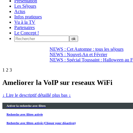
Présentation
Les Séjours
Actus
Infos pratiques
Vu à la TV
Partenaires
Le Concept !
NEWS : Cet Automne : tous les séjours
NEWS : Nouvel-An et Février
NEWS : Spécial Toussaint : Halloween au Fi
1
2
3
Ameliorer la VoIP sur reseaux WiFi
↓ Lire le descriptif détaillé plus bas ↓
Activer la recherche avec filtres
Recherche avec filtres activée
Recherche avec filtres activée (Cliquer pour désactiver)