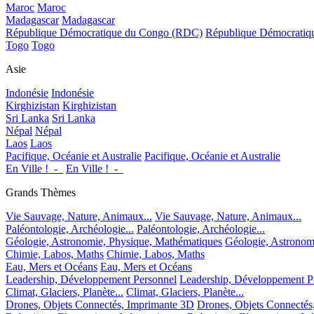
Maroc
Maroc
Madagascar
Madagascar
République Démocratique du Congo (RDC)
République Démocrati
Togo
Togo
Asie
Indonésie
Indonésie
Kirghizistan
Kirghizistan
Sri Lanka
Sri Lanka
Népal
Népal
Laos
Laos
Pacifique, Océanie et Australie
Pacifique, Océanie et Australie
En Ville !_-_
En Ville !_-_
Grands Thèmes
Vie Sauvage, Nature, Animaux...
Vie Sauvage, Nature, Animaux...
Paléontologie, Archéologie...
Paléontologie, Archéologie...
Géologie, Astronomie, Physique, Mathématiques
Géologie, Astronom
Chimie, Labos, Maths
Chimie, Labos, Maths
Eau, Mers et Océans
Eau, Mers et Océans
Leadership, Développement Personnel
Leadership, Développement P
Climat, Glaciers, Planète...
Climat, Glaciers, Planète...
Drones, Objets Connectés, Imprimante 3D
Drones, Objets Connectés