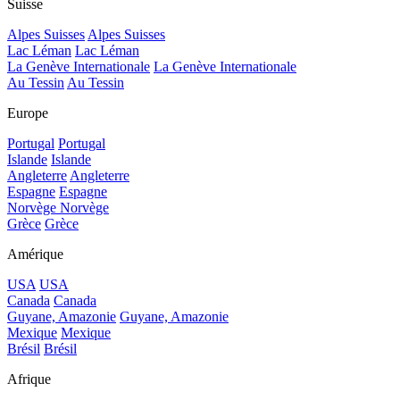
Suisse
Alpes Suisses
Alpes Suisses
Lac Léman
Lac Léman
La Genève Internationale
La Genève Internationale
Au Tessin
Au Tessin
Europe
Portugal
Portugal
Islande
Islande
Angleterre
Angleterre
Espagne
Espagne
Norvège
Norvège
Grèce
Grèce
Amérique
USA
USA
Canada
Canada
Guyane, Amazonie
Guyane, Amazonie
Mexique
Mexique
Brésil
Brésil
Afrique