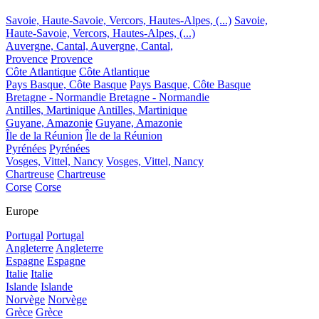
Savoie, Haute-Savoie, Vercors, Hautes-Alpes, (...)
Savoie,
Haute-Savoie, Vercors, Hautes-Alpes, (...)
Auvergne, Cantal,
Auvergne, Cantal,
Provence
Provence
Côte Atlantique
Côte Atlantique
Pays Basque, Côte Basque
Pays Basque, Côte Basque
Bretagne - Normandie
Bretagne - Normandie
Antilles, Martinique
Antilles, Martinique
Guyane, Amazonie
Guyane, Amazonie
Île de la Réunion
Île de la Réunion
Pyrénées
Pyrénées
Vosges, Vittel, Nancy
Vosges, Vittel, Nancy
Chartreuse
Chartreuse
Corse
Corse
Europe
Portugal
Portugal
Angleterre
Angleterre
Espagne
Espagne
Italie
Italie
Islande
Islande
Norvège
Norvège
Grèce
Grèce