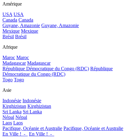
Amérique
USA
USA
Canada
Canada
Guyane, Amazonie
Guyane, Amazonie
Mexique
Mexique
Brésil
Brésil
Afrique
Maroc
Maroc
Madagascar
Madagascar
République Démocratique du Congo (RDC)
République
Démocratique du Congo (RDC)
Togo
Togo
Asie
Indonésie
Indonésie
Kirghizistan
Kirghizistan
Sri Lanka
Sri Lanka
Népal
Népal
Laos
Laos
Pacifique, Océanie et Australie
Pacifique, Océanie et Australie
En Ville !_-_
En Ville !_-_