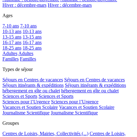
Hiver : décembre-mars
Hiver : décembre-mars
Ages
7-10 ans
7-10 ans
10-13 ans
10-13 ans
13-15 ans
13-15 ans
16-17 ans
16-17 ans
18-25 ans
18-25 ans
Adultes
Adultes
Familles
Familles
Types de séjour
Séjours en Centres de vacances
Séjours en Centres de vacances
Séjours itinérants & expéditions
Séjours itinérants & expéditions
hébergement en gîte ou chalet
hébergement en gîte ou chalet
Sciences et Sports
Sciences et Sports
Sciences pour l’Urgence
Sciences pour l’Urgence
Vacances et Soutien Scolaire
Vacances et Soutien Scolaire
Journalisme Scientifique
Journalisme Scientifique
Groupes
Centres de Loisirs, Mairies, Collectivités (...)
Centres de Loisirs,