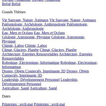
Brésil
Brésil
Grands Thèmes
Vie Sauvage, Nature, Animaux
Vie Sauvage, Nature, Animaux
Paléontologie, Archéologie, Anthropologie
Paléontologie,
Archéologie, Anthropologie
Eau, Mers et Océans
Eau, Mers et Océans
Géologie, Astronomie, Physique
Géologie, Astronomie,
Physique
Chimie, Labos
Chimie, Labos
Climat, Glaciers, Planète
Climat, Glaciers, Planète
Architecture, Energies Renouvelables
Architecture, Energies
Renouvelables
Robotique, Electronique, Informatique
Robotique, Electronique,
Informatique
Drones, Objets Connectés, Imprimante 3D
Drones, Objets
Connectés, Imprimante 3D
Leadership, Développement Personnel
Leadership,
Développement Personnel
Agriculture, Santé
Agriculture, Santé
Dates
Printemps : avril-mai
Printemps : avril-mai