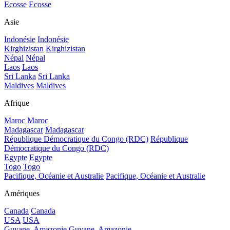
Ecosse
Ecosse
Asie
Indonésie
Indonésie
Kirghizistan
Kirghizistan
Népal
Népal
Laos
Laos
Sri Lanka
Sri Lanka
Maldives
Maldives
Afrique
Maroc
Maroc
Madagascar
Madagascar
République Démocratique du Congo (RDC)
République
Démocratique du Congo (RDC)
Egypte
Egypte
Togo
Togo
Pacifique, Océanie et Australie
Pacifique, Océanie et Australie
Amériques
Canada
Canada
USA
USA
Guyane, Amazonie
Guyane, Amazonie