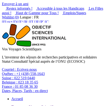
Envoyer à un ami
Restez informés !
Accessible à tous les Handicaps
Les Filles
aussi !
Haut de Gamme pour Tous !
Emplois/Stages
Wishlist (
0
)
Langue : FR
Vos Voyages Scientifiques
L’inventeur des séjours de recherches participatives et solidaires
Statut Consultatif Spécial auprès de l’ONU (ECOSOC)
Courriel :
Ecrivez-nous
Québec :
+1 (438) 558-1643
Suisse :
022 519 0440
Belgique :
023 18 35 65
France :
01 85 08 36 30
Dates, Places, Tarifs :
en direct
Accueil