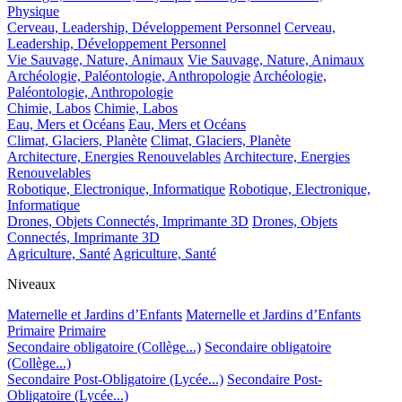
Physique
Cerveau, Leadership, Développement Personnel
Cerveau,
Leadership, Développement Personnel
Vie Sauvage, Nature, Animaux
Vie Sauvage, Nature, Animaux
Archéologie, Paléontologie, Anthropologie
Archéologie,
Paléontologie, Anthropologie
Chimie, Labos
Chimie, Labos
Eau, Mers et Océans
Eau, Mers et Océans
Climat, Glaciers, Planète
Climat, Glaciers, Planète
Architecture, Energies Renouvelables
Architecture, Energies
Renouvelables
Robotique, Electronique, Informatique
Robotique, Electronique,
Informatique
Drones, Objets Connectés, Imprimante 3D
Drones, Objets
Connectés, Imprimante 3D
Agriculture, Santé
Agriculture, Santé
Niveaux
Maternelle et Jardins d’Enfants
Maternelle et Jardins d’Enfants
Primaire
Primaire
Secondaire obligatoire (Collège...)
Secondaire obligatoire
(Collège...)
Secondaire Post-Obligatoire (Lycée...)
Secondaire Post-
Obligatoire (Lycée...)