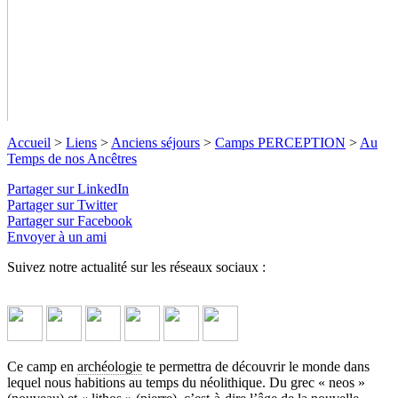
Accueil
>
Liens
>
Anciens séjours
>
Camps PERCEPTION
>
Au
Temps de nos Ancêtres
Partager sur LinkedIn
Partager sur Twitter
Partager sur Facebook
Envoyer à un ami
Au Temps de nos Ancêtres
Suivez notre actualité sur les réseaux sociaux :
Repartir au temps du néolithique, se retrouver sur de véritables
sites archéologiques où les anciens hommes se sont trouvés il y
a 10000 ans et s’amuser tout en apprenant mille et une choses
différentes sur nos ancêtres ?!
↓ Lire le descriptif détaillé plus
Ce camp en
archéologie
te permettra de découvrir le monde dans
bas ↓
lequel nous habitions au temps du néolithique. Du grec « neos »