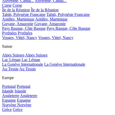
Auvergne, Cantal...
Auvergne, Cantal...
Corse
Corse
Île de la Réunion
Île de la Réunion
Tahiti, Polynésie Française
Tahiti, Polynésie Française
Antilles, Martinique
Antilles, Martinique
Guyane, Amazonie
Guyane, Amazonie
Pays Basque, Côte Basque
Pays Basque, Côte Basque
Pyrénées
Pyrénées
Vosges, Vittel, Nancy
Vosges, Vittel, Nancy
Suisse
Alpes Suisses
Alpes Suisses
Lac Léman
Lac Léman
La Genève Internationale
La Genève Internationale
Au Tessin
Au Tessin
Europe
Portugal
Portugal
Islande
Islande
Angleterre
Angleterre
Espagne
Espagne
Norvège
Norvège
Grèce
Grèce