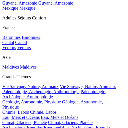
Guyane, Amazonie
Guyane, Amazonie
Mexique
Mexique
Adultes Séjours Confort
France
Baronnies
Baronnies
Cantal
Cantal
Vercors
Vercors
Asie
Maldives
Maldives
Grands Thèmes
Vie Sauvage, Nature, Animaux
Vie Sauvage, Nature, Animaux
Paléontologie, Archéologie, Anthropologie
Paléontologie,
Archéologie, Anthropologie
Géologie, Astronomie, Physique
Géologie, Astronomie,
Physique
Chimie, Labos
Chimie, Labos
Eau, Mers et Océans
Eau, Mers et Océans
Climat, Glaciers, Planète
Climat, Glaciers, Planète
Architecture, Energies Renouvelables
Architecture, Energies