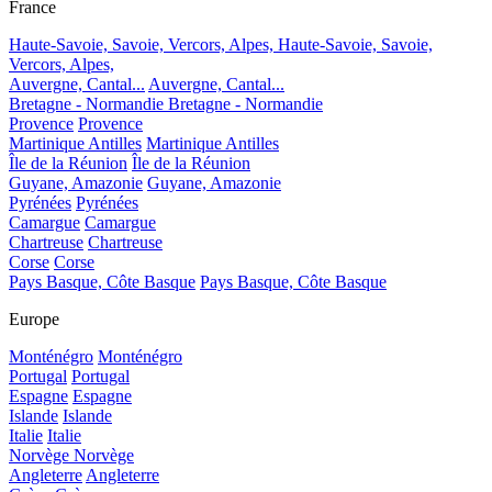
France
Haute-Savoie, Savoie, Vercors, Alpes,
Haute-Savoie, Savoie,
Vercors, Alpes,
Auvergne, Cantal...
Auvergne, Cantal...
Bretagne - Normandie
Bretagne - Normandie
Provence
Provence
Martinique Antilles
Martinique Antilles
Île de la Réunion
Île de la Réunion
Guyane, Amazonie
Guyane, Amazonie
Pyrénées
Pyrénées
Camargue
Camargue
Chartreuse
Chartreuse
Corse
Corse
Pays Basque, Côte Basque
Pays Basque, Côte Basque
Europe
Monténégro
Monténégro
Portugal
Portugal
Espagne
Espagne
Islande
Islande
Italie
Italie
Norvège
Norvège
Angleterre
Angleterre