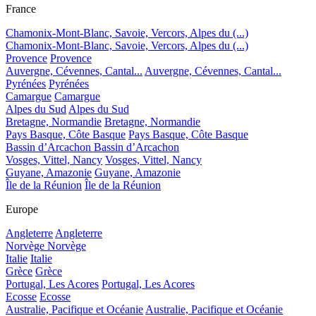
France
Chamonix-Mont-Blanc, Savoie, Vercors, Alpes du (...)
Chamonix-Mont-Blanc, Savoie, Vercors, Alpes du (...)
Provence
Provence
Auvergne, Cévennes, Cantal...
Auvergne, Cévennes, Cantal...
Pyrénées
Pyrénées
Camargue
Camargue
Alpes du Sud
Alpes du Sud
Bretagne, Normandie
Bretagne, Normandie
Pays Basque, Côte Basque
Pays Basque, Côte Basque
Bassin d’Arcachon
Bassin d’Arcachon
Vosges, Vittel, Nancy
Vosges, Vittel, Nancy
Guyane, Amazonie
Guyane, Amazonie
Île de la Réunion
Île de la Réunion
Europe
Angleterre
Angleterre
Norvège
Norvège
Italie
Italie
Grèce
Grèce
Portugal, Les Acores
Portugal, Les Acores
Ecosse
Ecosse
Australie, Pacifique et Océanie
Australie, Pacifique et Océanie