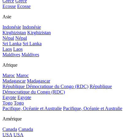
Grèce
Grèce
Ecosse
Ecosse
Asie
Indonésie
Indonésie
Kirghizistan
Kirghizistan
Népal
Népal
Sri Lanka
Sri Lanka
Laos
Laos
Maldives
Maldives
Afrique
Maroc
Maroc
Madagascar
Madagascar
République Démocratique du Congo (RDC)
République
Démocratique du Congo (RDC)
Egypte
Egypte
Togo
Togo
Pacifique, Océanie et Australie
Pacifique, Océanie et Australie
Amérique
Canada
Canada
USA
USA