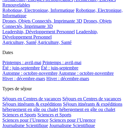
Renouvelables
Robotique, Electronique, Informatique
Robotique, Electronique,
Informatique
Drones, Objets Connectés, Imprimante 3D
Drones, Objets
Connectés, Imprimante 3D
Leadership, Développement Personnel
Leadership,
Développement Personnel
Agriculture, Santé
Agriculture, Santé
Dates
Printemps : avril-mai
Printemps : avril-mai
Été : juin-septembre
Été : juin-septembre
Automne : octobre-novembre
Automne : octobre-novembre
Hiver : décembre-mars
Hiver : décembre-mars
Types de séjour
Séjours en Centres de vacances
Séjours en Centres de vacances
Séjours itinérants & expéditions
Séjours itinérants & expéditions
hébergement en gîte ou chalet
hébergement en gîte ou chalet
Sciences et Sports
Sciences et Sports
Sciences pour l’Urgence
Sciences pour l’Urgence
Journalisme Scientifique
Journalisme Scientifique