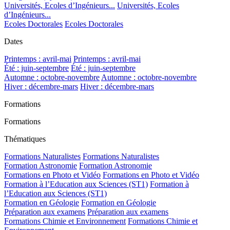
Universités, Ecoles d’Ingénieurs...
Universités, Ecoles
d’Ingénieurs...
Ecoles Doctorales
Ecoles Doctorales
Dates
Printemps : avril-mai
Printemps : avril-mai
Été : juin-septembre
Été : juin-septembre
Automne : octobre-novembre
Automne : octobre-novembre
Hiver : décembre-mars
Hiver : décembre-mars
Formations
Formations
Thématiques
Formations Naturalistes
Formations Naturalistes
Formation Astronomie
Formation Astronomie
Formations en Photo et Vidéo
Formations en Photo et Vidéo
Formation à l’Education aux Sciences (ST1)
Formation à
l’Education aux Sciences (ST1)
Formation en Géologie
Formation en Géologie
Préparation aux examens
Préparation aux examens
Formations Chimie et Environnement
Formations Chimie et