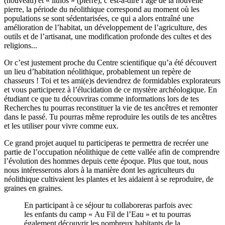
(nouveau) et « lithos » (pierre), c’est-à-dire l’âge de la nouvelle
pierre, la période du néolithique correspond au moment où les
populations se sont sédentarisées, ce qui a alors entraîné une
amélioration de l’habitat, un développement de l’agriculture, des
outils et de l’artisanat, une modification profonde des cultes et des
religions...
Or c’est justement proche du Centre scientifique qu’a été découvert
un lieu d’habitation néolithique, probablement un repère de
chasseurs ! Toi et tes ami(e)s deviendrez de formidables explorateurs
et vous participerez à l’élucidation de ce mystère archéologique. En
étudiant ce que tu découvriras comme informations lors de tes
Recherches tu pourras reconstituer la vie de tes ancêtres et remonter
dans le passé. Tu pourras même reproduire les outils de tes ancêtres
et les utiliser pour vivre comme eux.
Ce grand projet auquel tu participeras te permettra de recréer une
partie de l’occupation néolithique de cette vallée afin de comprendre
l’évolution des hommes depuis cette époque. Plus que tout, nous
nous intéresserons alors à la manière dont les agriculteurs du
néolithique cultivaient les plantes et les aidaient à se reproduire, de
graines en graines.
En participant à ce séjour tu collaboreras parfois avec
les enfants du camp « Au Fil de l’Eau » et tu pourras
également découvrir les nombreux habitants de la