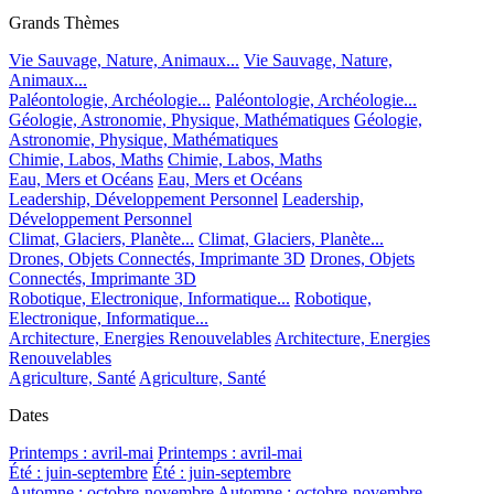
Grands Thèmes
Vie Sauvage, Nature, Animaux...
Vie Sauvage, Nature,
Animaux...
Paléontologie, Archéologie...
Paléontologie, Archéologie...
Géologie, Astronomie, Physique, Mathématiques
Géologie,
Astronomie, Physique, Mathématiques
Chimie, Labos, Maths
Chimie, Labos, Maths
Eau, Mers et Océans
Eau, Mers et Océans
Leadership, Développement Personnel
Leadership,
Développement Personnel
Climat, Glaciers, Planète...
Climat, Glaciers, Planète...
Drones, Objets Connectés, Imprimante 3D
Drones, Objets
Connectés, Imprimante 3D
Robotique, Electronique, Informatique...
Robotique,
Electronique, Informatique...
Architecture, Energies Renouvelables
Architecture, Energies
Renouvelables
Agriculture, Santé
Agriculture, Santé
Dates
Printemps : avril-mai
Printemps : avril-mai
Été : juin-septembre
Été : juin-septembre
Automne : octobre-novembre
Automne : octobre-novembre