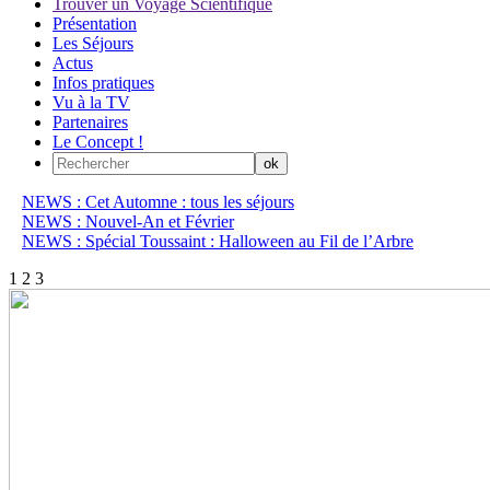
Trouver un Voyage Scientifique
Présentation
Les Séjours
Actus
Infos pratiques
Vu à la TV
Partenaires
Le Concept !
NEWS : Cet Automne : tous les séjours
NEWS : Nouvel-An et Février
NEWS : Spécial Toussaint : Halloween au Fil de l’Arbre
1
2
3