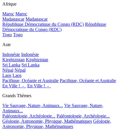
Afrique
Maroc
Maroc
Madagascar
Madagascar
République Démocratique du Congo (RDC)
République
Démocratique du Congo (RDC)
Togo
Togo
Asie
Indonésie
Indonésie
Kirghizistan
Kirghizistan
Sri Lanka
Sri Lanka
Népal
Népal
Laos
Laos
Pacifique, Océanie et Australie
Pacifique, Océanie et Australie
En Ville !_-_
En Ville !_-_
Grands Thèmes
Vie Sauvage, Nature, Animaux...
Vie Sauvage, Nature,
Animaux...
Paléontologie, Archéologie...
Paléontologie, Archéologie...
Géologie, Astronomie, Physique, Mathématiques
Géologie,
Astronomie, Physique, Mathématiques