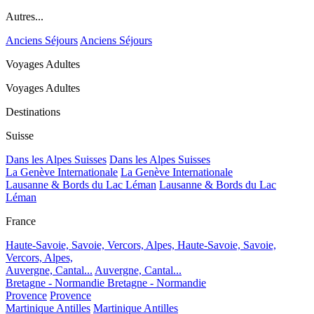
Autres...
Anciens Séjours
Anciens Séjours
Voyages Adultes
Voyages Adultes
Destinations
Suisse
Dans les Alpes Suisses
Dans les Alpes Suisses
La Genève Internationale
La Genève Internationale
Lausanne & Bords du Lac Léman
Lausanne & Bords du Lac
Léman
France
Haute-Savoie, Savoie, Vercors, Alpes,
Haute-Savoie, Savoie,
Vercors, Alpes,
Auvergne, Cantal...
Auvergne, Cantal...
Bretagne - Normandie
Bretagne - Normandie
Provence
Provence
Martinique Antilles
Martinique Antilles