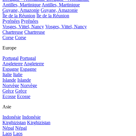
Antilles, Martinique
Antilles, Martinique
Guyane, Amazonie
Guyane, Amazonie
Île de la Réunion
Île de la Réunion
Pyrénées
Pyrénées
Vosges, Vittel, Nancy
Vosges, Vittel, Nancy
Chartreuse
Chartreuse
Corse
Corse
Europe
Portugal
Portugal
Angleterre
Angleterre
Espagne
Espagne
Italie
Italie
Islande
Islande
Norvège
Norvège
Grèce
Grèce
Ecosse
Ecosse
Asie
Indonésie
Indonésie
Kirghizistan
Kirghizistan
Népal
Népal
Laos
Laos