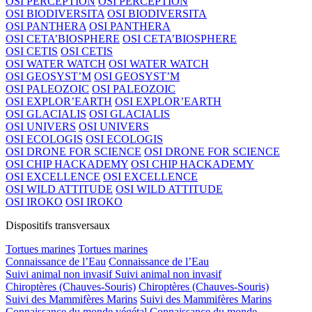
OSI PERCEPTION
OSI PERCEPTION
OSI BIODIVERSITA
OSI BIODIVERSITA
OSI PANTHERA
OSI PANTHERA
OSI CETA’BIOSPHERE
OSI CETA’BIOSPHERE
OSI CETIS
OSI CETIS
OSI WATER WATCH
OSI WATER WATCH
OSI GEOSYST’M
OSI GEOSYST’M
OSI PALEOZOIC
OSI PALEOZOIC
OSI EXPLOR’EARTH
OSI EXPLOR’EARTH
OSI GLACIALIS
OSI GLACIALIS
OSI UNIVERS
OSI UNIVERS
OSI ECOLOGIS
OSI ECOLOGIS
OSI DRONE FOR SCIENCE
OSI DRONE FOR SCIENCE
OSI CHIP HACKADEMY
OSI CHIP HACKADEMY
OSI EXCELLENCE
OSI EXCELLENCE
OSI WILD ATTITUDE
OSI WILD ATTITUDE
OSI IROKO
OSI IROKO
Dispositifs transversaux
Tortues marines
Tortues marines
Connaissance de l’Eau
Connaissance de l’Eau
Suivi animal non invasif
Suivi animal non invasif
Chiroptères (Chauves-Souris)
Chiroptères (Chauves-Souris)
Suivi des Mammifères Marins
Suivi des Mammifères Marins
Connaissance du monde végétal
Connaissance du monde