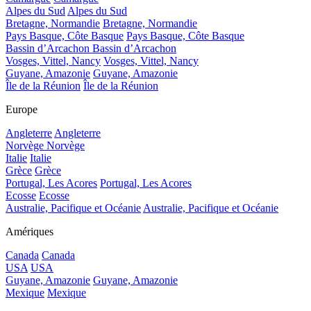
Alpes du Sud
Alpes du Sud
Bretagne, Normandie
Bretagne, Normandie
Pays Basque, Côte Basque
Pays Basque, Côte Basque
Bassin d’Arcachon
Bassin d’Arcachon
Vosges, Vittel, Nancy
Vosges, Vittel, Nancy
Guyane, Amazonie
Guyane, Amazonie
Île de la Réunion
Île de la Réunion
Europe
Angleterre
Angleterre
Norvège
Norvège
Italie
Italie
Grèce
Grèce
Portugal, Les Acores
Portugal, Les Acores
Ecosse
Ecosse
Australie, Pacifique et Océanie
Australie, Pacifique et Océanie
Amériques
Canada
Canada
USA
USA
Guyane, Amazonie
Guyane, Amazonie
Mexique
Mexique