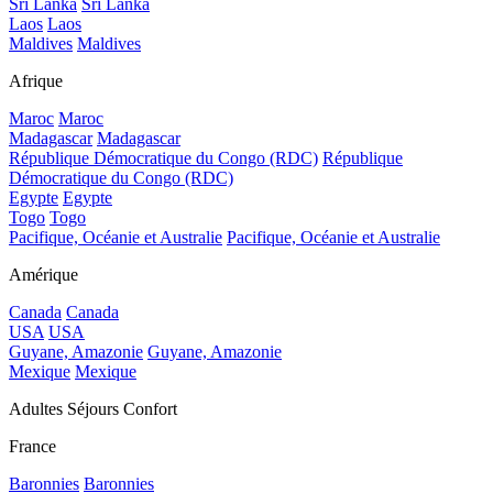
Sri Lanka
Sri Lanka
Laos
Laos
Maldives
Maldives
Afrique
Maroc
Maroc
Madagascar
Madagascar
République Démocratique du Congo (RDC)
République
Démocratique du Congo (RDC)
Egypte
Egypte
Togo
Togo
Pacifique, Océanie et Australie
Pacifique, Océanie et Australie
Amérique
Canada
Canada
USA
USA
Guyane, Amazonie
Guyane, Amazonie
Mexique
Mexique
Adultes Séjours Confort
France
Baronnies
Baronnies