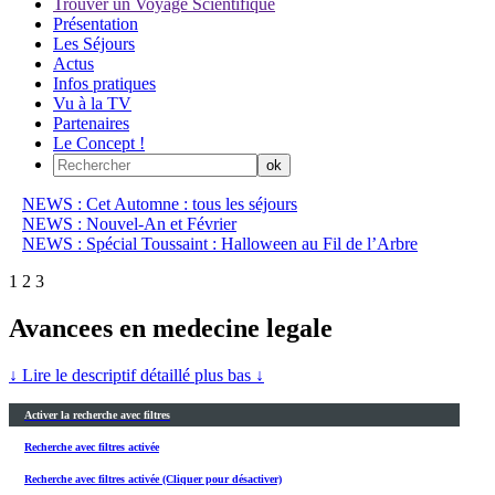
Trouver un Voyage Scientifique
Présentation
Les Séjours
Actus
Infos pratiques
Vu à la TV
Partenaires
Le Concept !
NEWS : Cet Automne : tous les séjours
NEWS : Nouvel-An et Février
NEWS : Spécial Toussaint : Halloween au Fil de l’Arbre
1
2
3
Avancees en medecine legale
↓ Lire le descriptif détaillé plus bas ↓
Activer la recherche avec filtres
Recherche avec filtres activée
Recherche avec filtres activée (Cliquer pour désactiver)