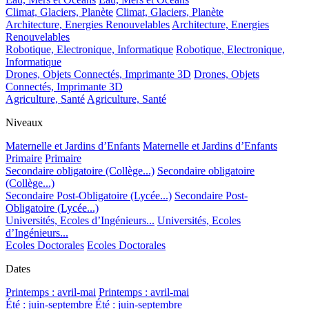
Climat, Glaciers, Planète
Climat, Glaciers, Planète
Architecture, Energies Renouvelables
Architecture, Energies
Renouvelables
Robotique, Electronique, Informatique
Robotique, Electronique,
Informatique
Drones, Objets Connectés, Imprimante 3D
Drones, Objets
Connectés, Imprimante 3D
Agriculture, Santé
Agriculture, Santé
Niveaux
Maternelle et Jardins d’Enfants
Maternelle et Jardins d’Enfants
Primaire
Primaire
Secondaire obligatoire (Collège...)
Secondaire obligatoire
(Collège...)
Secondaire Post-Obligatoire (Lycée...)
Secondaire Post-
Obligatoire (Lycée...)
Universités, Ecoles d’Ingénieurs...
Universités, Ecoles
d’Ingénieurs...
Ecoles Doctorales
Ecoles Doctorales
Dates
Printemps : avril-mai
Printemps : avril-mai
Été : juin-septembre
Été : juin-septembre