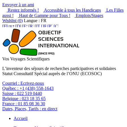
Envoyer à un ami
Restez informés !
Accessible à tous les Handicaps
Les Filles
aussi !
Haut de Gamme pour Tous !
Emplois/Stages
Wishlist (
0
)
Langue : FR
Vos Voyages Scientifiques
L’inventeur des séjours de recherches participatives et solidaires
Statut Consultatif Spécial auprès de l’ONU (ECOSOC)
Courriel :
Ecrivez-nous
Québec :
+1 (438) 558-1643
Suisse :
022 519 0440
Belgique :
023 18 35 65
France :
01 85 08 36 30
Dates, Places, Tarifs :
en direct
Accueil