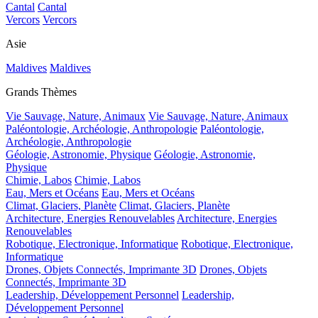
Cantal
Cantal
Vercors
Vercors
Asie
Maldives
Maldives
Grands Thèmes
Vie Sauvage, Nature, Animaux
Vie Sauvage, Nature, Animaux
Paléontologie, Archéologie, Anthropologie
Paléontologie,
Archéologie, Anthropologie
Géologie, Astronomie, Physique
Géologie, Astronomie,
Physique
Chimie, Labos
Chimie, Labos
Eau, Mers et Océans
Eau, Mers et Océans
Climat, Glaciers, Planète
Climat, Glaciers, Planète
Architecture, Energies Renouvelables
Architecture, Energies
Renouvelables
Robotique, Electronique, Informatique
Robotique, Electronique,
Informatique
Drones, Objets Connectés, Imprimante 3D
Drones, Objets
Connectés, Imprimante 3D
Leadership, Développement Personnel
Leadership,
Développement Personnel