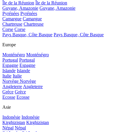
Île de la Réunion
Île de la Réunion
Guyane, Amazonie
Guyane, Amazonie
Pyrénées
Pyrénées
Camargue
Camargue
Chartreuse
Chartreuse
Corse
Corse
Pays Basque, Côte Basque
Pays Basque, Côte Basque
Europe
Monténégro
Monténégro
Portugal
Portugal
Espagne
Espagne
Islande
Islande
Italie
Italie
Norvège
Norvège
Angleterre
Angleterre
Grèce
Grèce
Ecosse
Ecosse
Asie
Indonésie
Indonésie
Kirghizistan
Kirghizistan
Népal
Népal