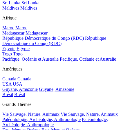
Sri Lanka
Sri Lanka
Maldives
Maldives
Afrique
Maroc
Maroc
Madagascar
Madagascar
République Démocratique du Congo (RDC)
République
Démocratique du Congo (RDC)
Egypte
Egypte
Togo
Togo
Pacifique, Océanie et Australie
Pacifique, Océanie et Australie
Amériques
Canada
Canada
USA
USA
Guyane, Amazonie
Guyane, Amazonie
Brésil
Brésil
Grands Thèmes
Vie Sauvage, Nature, Animaux
Vie Sauvage, Nature, Animaux
Paléontologie, Archéologie, Anthropologie
Paléontologie,
Archéologie, Anthropologie
Eau, Mers et Océans
Eau, Mers et Océans