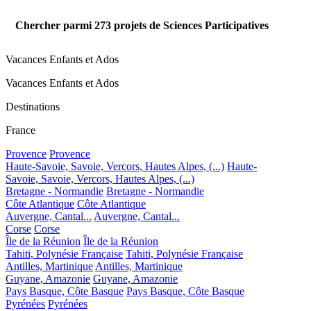
Chercher parmi
273
projets de Sciences Participatives
Vacances Enfants et Ados
Vacances Enfants et Ados
Destinations
France
Provence
Provence
Haute-Savoie, Savoie, Vercors, Hautes Alpes, (...)
Haute-
Savoie, Savoie, Vercors, Hautes Alpes, (...)
Bretagne - Normandie
Bretagne - Normandie
Côte Atlantique
Côte Atlantique
Auvergne, Cantal...
Auvergne, Cantal...
Corse
Corse
Île de la Réunion
Île de la Réunion
Tahiti, Polynésie Française
Tahiti, Polynésie Française
Antilles, Martinique
Antilles, Martinique
Guyane, Amazonie
Guyane, Amazonie
Pays Basque, Côte Basque
Pays Basque, Côte Basque
Pyrénées
Pyrénées