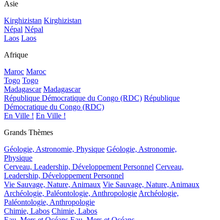
Asie
Kirghizistan
Kirghizistan
Népal
Népal
Laos
Laos
Afrique
Maroc
Maroc
Togo
Togo
Madagascar
Madagascar
République Démocratique du Congo (RDC)
République
Démocratique du Congo (RDC)
En Ville !
En Ville !
Grands Thèmes
Géologie, Astronomie, Physique
Géologie, Astronomie,
Physique
Cerveau, Leadership, Développement Personnel
Cerveau,
Leadership, Développement Personnel
Vie Sauvage, Nature, Animaux
Vie Sauvage, Nature, Animaux
Archéologie, Paléontologie, Anthropologie
Archéologie,
Paléontologie, Anthropologie
Chimie, Labos
Chimie, Labos
Eau, Mers et Océans
Eau, Mers et Océans