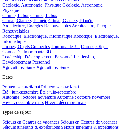
Géologie, Astronomie, Physique
Géologie, Astronomie,
Physique
Chimie, Labos
Chimie, Labos
Climat, Glaciers, Planète
Climat, Glaciers, Planète
Architecture, Energies Renouvelables
Architecture, Energies
Renouvelables
Robotique, Electronique, Informatique
Robotique, Electronique,
Informatique
Drones, Objets Connectés, Imprimante 3D
Drones, Objets
Connectés, Imprimante 3D
Leadership, Développement Personnel
Leadership,
Développement Personnel
Agriculture, Santé
Agriculture, Santé
Dates
Printemps : avril-mai
Printemps : avril-mai
Été : juin-septembre
Été : juin-septembre
Automne : octobre-novembre
Automne : octobre-novembre
Hiver : décembre-mars
Hiver : décembre-mars
Types de séjour
Séjours en Centres de vacances
Séjours en Centres de vacances
Séjours itinérants & expéditions
Séjours itinérants & expéditions