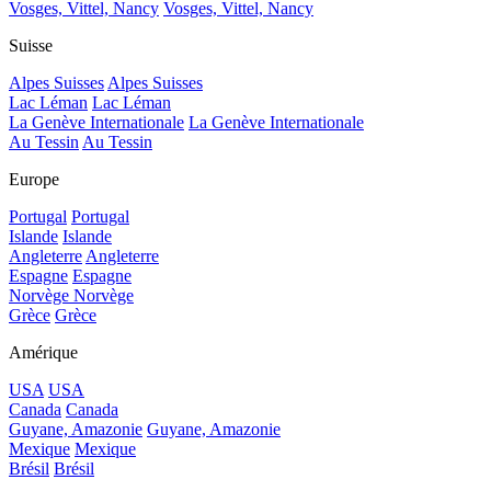
Vosges, Vittel, Nancy
Vosges, Vittel, Nancy
Suisse
Alpes Suisses
Alpes Suisses
Lac Léman
Lac Léman
La Genève Internationale
La Genève Internationale
Au Tessin
Au Tessin
Europe
Portugal
Portugal
Islande
Islande
Angleterre
Angleterre
Espagne
Espagne
Norvège
Norvège
Grèce
Grèce
Amérique
USA
USA
Canada
Canada
Guyane, Amazonie
Guyane, Amazonie
Mexique
Mexique
Brésil
Brésil