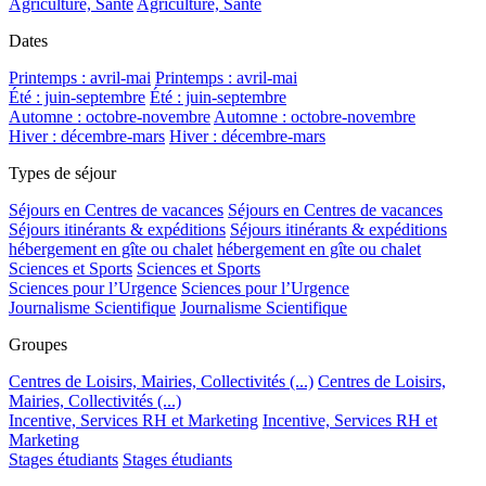
Agriculture, Santé
Agriculture, Santé
Dates
Printemps : avril-mai
Printemps : avril-mai
Été : juin-septembre
Été : juin-septembre
Automne : octobre-novembre
Automne : octobre-novembre
Hiver : décembre-mars
Hiver : décembre-mars
Types de séjour
Séjours en Centres de vacances
Séjours en Centres de vacances
Séjours itinérants & expéditions
Séjours itinérants & expéditions
hébergement en gîte ou chalet
hébergement en gîte ou chalet
Sciences et Sports
Sciences et Sports
Sciences pour l’Urgence
Sciences pour l’Urgence
Journalisme Scientifique
Journalisme Scientifique
Groupes
Centres de Loisirs, Mairies, Collectivités (...)
Centres de Loisirs,
Mairies, Collectivités (...)
Incentive, Services RH et Marketing
Incentive, Services RH et
Marketing
Stages étudiants
Stages étudiants