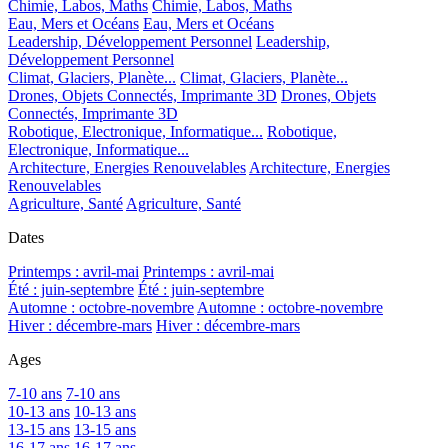
Chimie, Labos, Maths
Chimie, Labos, Maths
Eau, Mers et Océans
Eau, Mers et Océans
Leadership, Développement Personnel
Leadership,
Développement Personnel
Climat, Glaciers, Planète...
Climat, Glaciers, Planète...
Drones, Objets Connectés, Imprimante 3D
Drones, Objets
Connectés, Imprimante 3D
Robotique, Electronique, Informatique...
Robotique,
Electronique, Informatique...
Architecture, Energies Renouvelables
Architecture, Energies
Renouvelables
Agriculture, Santé
Agriculture, Santé
Dates
Printemps : avril-mai
Printemps : avril-mai
Été : juin-septembre
Été : juin-septembre
Automne : octobre-novembre
Automne : octobre-novembre
Hiver : décembre-mars
Hiver : décembre-mars
Ages
7-10 ans
7-10 ans
10-13 ans
10-13 ans
13-15 ans
13-15 ans
16-17 ans
16-17 ans