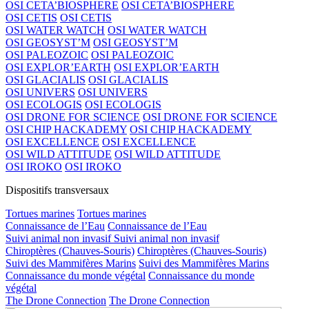
OSI CETA’BIOSPHERE
OSI CETA’BIOSPHERE
OSI CETIS
OSI CETIS
OSI WATER WATCH
OSI WATER WATCH
OSI GEOSYST’M
OSI GEOSYST’M
OSI PALEOZOIC
OSI PALEOZOIC
OSI EXPLOR’EARTH
OSI EXPLOR’EARTH
OSI GLACIALIS
OSI GLACIALIS
OSI UNIVERS
OSI UNIVERS
OSI ECOLOGIS
OSI ECOLOGIS
OSI DRONE FOR SCIENCE
OSI DRONE FOR SCIENCE
OSI CHIP HACKADEMY
OSI CHIP HACKADEMY
OSI EXCELLENCE
OSI EXCELLENCE
OSI WILD ATTITUDE
OSI WILD ATTITUDE
OSI IROKO
OSI IROKO
Dispositifs transversaux
Tortues marines
Tortues marines
Connaissance de l’Eau
Connaissance de l’Eau
Suivi animal non invasif
Suivi animal non invasif
Chiroptères (Chauves-Souris)
Chiroptères (Chauves-Souris)
Suivi des Mammifères Marins
Suivi des Mammifères Marins
Connaissance du monde végétal
Connaissance du monde
végétal
The Drone Connection
The Drone Connection