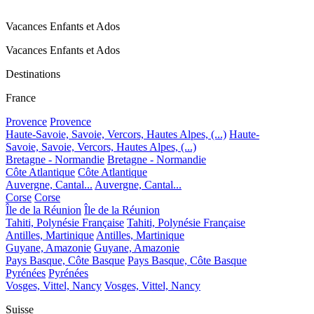
Vacances Enfants et Ados
Vacances Enfants et Ados
Destinations
France
Provence
Provence
Haute-Savoie, Savoie, Vercors, Hautes Alpes, (...)
Haute-
Savoie, Savoie, Vercors, Hautes Alpes, (...)
Bretagne - Normandie
Bretagne - Normandie
Côte Atlantique
Côte Atlantique
Auvergne, Cantal...
Auvergne, Cantal...
Corse
Corse
Île de la Réunion
Île de la Réunion
Tahiti, Polynésie Française
Tahiti, Polynésie Française
Antilles, Martinique
Antilles, Martinique
Guyane, Amazonie
Guyane, Amazonie
Pays Basque, Côte Basque
Pays Basque, Côte Basque
Pyrénées
Pyrénées
Vosges, Vittel, Nancy
Vosges, Vittel, Nancy
Suisse