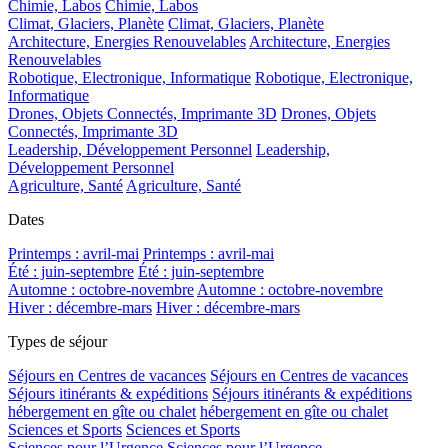
Chimie, Labos
Chimie, Labos
Climat, Glaciers, Planète
Climat, Glaciers, Planète
Architecture, Energies Renouvelables
Architecture, Energies
Renouvelables
Robotique, Electronique, Informatique
Robotique, Electronique,
Informatique
Drones, Objets Connectés, Imprimante 3D
Drones, Objets
Connectés, Imprimante 3D
Leadership, Développement Personnel
Leadership,
Développement Personnel
Agriculture, Santé
Agriculture, Santé
Dates
Printemps : avril-mai
Printemps : avril-mai
Été : juin-septembre
Été : juin-septembre
Automne : octobre-novembre
Automne : octobre-novembre
Hiver : décembre-mars
Hiver : décembre-mars
Types de séjour
Séjours en Centres de vacances
Séjours en Centres de vacances
Séjours itinérants & expéditions
Séjours itinérants & expéditions
hébergement en gîte ou chalet
hébergement en gîte ou chalet
Sciences et Sports
Sciences et Sports
Sciences pour l’Urgence
Sciences pour l’Urgence