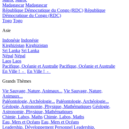
Madagascar
Madagascar
République Démocratique du Congo (RDC)
République
Démocratique du Congo (RDC)
Togo
Togo
Asie
Indonésie
Indonésie
Kirghizistan
Kirghizistan
Sri Lanka
Sri Lanka
Népal
Népal
Laos
Laos
Pacifique, Océanie et Australie
Pacifique, Océanie et Australie
En Ville !_-_
En Ville !_-_
Grands Thèmes
Vie Sauvage, Nature, Animaux...
Vie Sauvage, Nature,
Animaux...
Paléontologie, Archéologie...
Paléontologie, Archéologie...
Géologie, Astronomie, Physique, Mathématiques
Géologie,
Astronomie, Physique, Mathématiques
Chimie, Labos, Maths
Chimie, Labos, Maths
Eau, Mers et Océans
Eau, Mers et Océans
Leadership, Développement Personnel
Leadership,