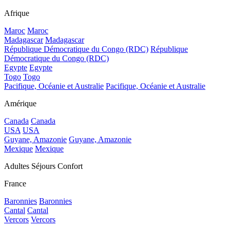
Afrique
Maroc
Maroc
Madagascar
Madagascar
République Démocratique du Congo (RDC)
République
Démocratique du Congo (RDC)
Egypte
Egypte
Togo
Togo
Pacifique, Océanie et Australie
Pacifique, Océanie et Australie
Amérique
Canada
Canada
USA
USA
Guyane, Amazonie
Guyane, Amazonie
Mexique
Mexique
Adultes Séjours Confort
France
Baronnies
Baronnies
Cantal
Cantal
Vercors
Vercors