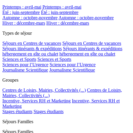
Printemps : avril-mai
Printemps : avril-mai
Été : juin-septembre
Été : juin-septembre
Automne : octobre-novembre
Automne : octobre-novembre
Hiver : décembre-mars
Hiver : décembre-mars
Types de séjour
Séjours en Centres de vacances
Séjours en Centres de vacances
Séjours itinérants & expéditions
Séjours itinérants & expéditions
hébergement en gîte ou chalet
hébergement en gîte ou chalet
Sciences et Sports
Sciences et Sports
Sciences pour l’Urgence
Sciences pour l’Urgence
Journalisme Scientifique
Journalisme Scientifique
Groupes
Centres de Loisirs, Mairies, Collectivités (...)
Centres de Loisirs,
Mairies, Collectivités (...)
Incentive, Services RH et Marketing
Incentive, Services RH et
Marketing
Stages étudiants
Stages étudiants
Séjours Familles
Séjours Familles