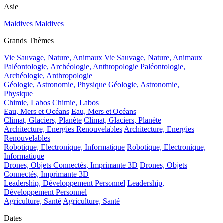
Asie
Maldives
Maldives
Grands Thèmes
Vie Sauvage, Nature, Animaux
Vie Sauvage, Nature, Animaux
Paléontologie, Archéologie, Anthropologie
Paléontologie,
Archéologie, Anthropologie
Géologie, Astronomie, Physique
Géologie, Astronomie,
Physique
Chimie, Labos
Chimie, Labos
Eau, Mers et Océans
Eau, Mers et Océans
Climat, Glaciers, Planète
Climat, Glaciers, Planète
Architecture, Energies Renouvelables
Architecture, Energies
Renouvelables
Robotique, Electronique, Informatique
Robotique, Electronique,
Informatique
Drones, Objets Connectés, Imprimante 3D
Drones, Objets
Connectés, Imprimante 3D
Leadership, Développement Personnel
Leadership,
Développement Personnel
Agriculture, Santé
Agriculture, Santé
Dates