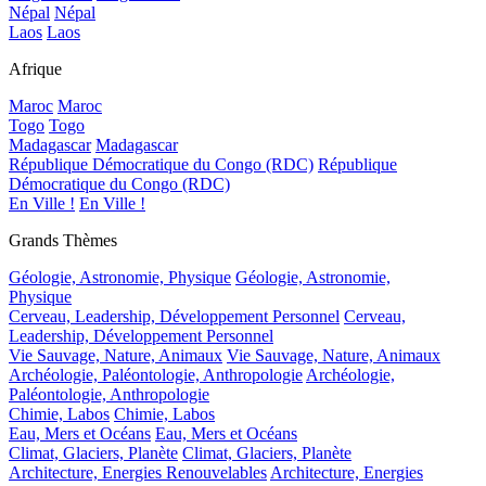
Népal
Népal
Laos
Laos
Afrique
Maroc
Maroc
Togo
Togo
Madagascar
Madagascar
République Démocratique du Congo (RDC)
République
Démocratique du Congo (RDC)
En Ville !
En Ville !
Grands Thèmes
Géologie, Astronomie, Physique
Géologie, Astronomie,
Physique
Cerveau, Leadership, Développement Personnel
Cerveau,
Leadership, Développement Personnel
Vie Sauvage, Nature, Animaux
Vie Sauvage, Nature, Animaux
Archéologie, Paléontologie, Anthropologie
Archéologie,
Paléontologie, Anthropologie
Chimie, Labos
Chimie, Labos
Eau, Mers et Océans
Eau, Mers et Océans
Climat, Glaciers, Planète
Climat, Glaciers, Planète
Architecture, Energies Renouvelables
Architecture, Energies