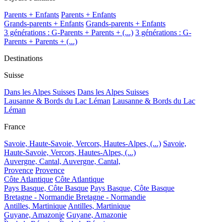
Parents + Enfants
Parents + Enfants
Grands-parents + Enfants
Grands-parents + Enfants
3 générations : G-Parents + Parents + (...)
3 générations : G-
Parents + Parents + (...)
Destinations
Suisse
Dans les Alpes Suisses
Dans les Alpes Suisses
Lausanne & Bords du Lac Léman
Lausanne & Bords du Lac
Léman
France
Savoie, Haute-Savoie, Vercors, Hautes-Alpes, (...)
Savoie,
Haute-Savoie, Vercors, Hautes-Alpes, (...)
Auvergne, Cantal,
Auvergne, Cantal,
Provence
Provence
Côte Atlantique
Côte Atlantique
Pays Basque, Côte Basque
Pays Basque, Côte Basque
Bretagne - Normandie
Bretagne - Normandie
Antilles, Martinique
Antilles, Martinique
Guyane, Amazonie
Guyane, Amazonie