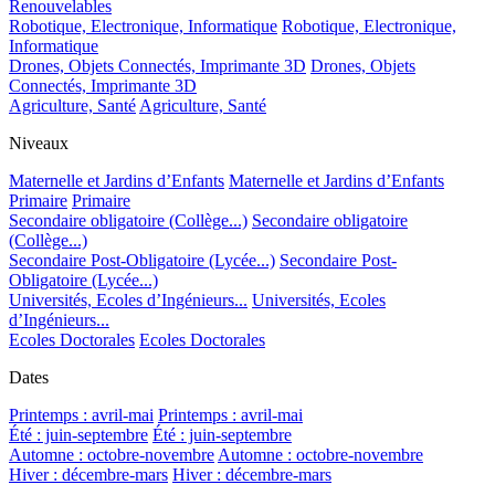
Renouvelables
Robotique, Electronique, Informatique
Robotique, Electronique,
Informatique
Drones, Objets Connectés, Imprimante 3D
Drones, Objets
Connectés, Imprimante 3D
Agriculture, Santé
Agriculture, Santé
Niveaux
Maternelle et Jardins d’Enfants
Maternelle et Jardins d’Enfants
Primaire
Primaire
Secondaire obligatoire (Collège...)
Secondaire obligatoire
(Collège...)
Secondaire Post-Obligatoire (Lycée...)
Secondaire Post-
Obligatoire (Lycée...)
Universités, Ecoles d’Ingénieurs...
Universités, Ecoles
d’Ingénieurs...
Ecoles Doctorales
Ecoles Doctorales
Dates
Printemps : avril-mai
Printemps : avril-mai
Été : juin-septembre
Été : juin-septembre
Automne : octobre-novembre
Automne : octobre-novembre
Hiver : décembre-mars
Hiver : décembre-mars