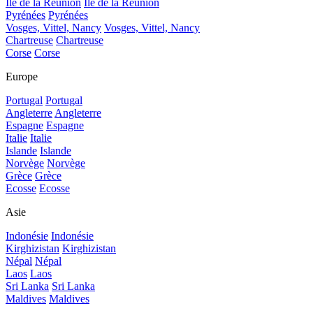
Île de la Réunion
Île de la Réunion
Pyrénées
Pyrénées
Vosges, Vittel, Nancy
Vosges, Vittel, Nancy
Chartreuse
Chartreuse
Corse
Corse
Europe
Portugal
Portugal
Angleterre
Angleterre
Espagne
Espagne
Italie
Italie
Islande
Islande
Norvège
Norvège
Grèce
Grèce
Ecosse
Ecosse
Asie
Indonésie
Indonésie
Kirghizistan
Kirghizistan
Népal
Népal
Laos
Laos
Sri Lanka
Sri Lanka
Maldives
Maldives