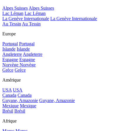
Alpes Suisses
Alpes Suisses
Lac Léman
Lac Léman
La Genève Internationale
La Genève Internationale
Au Tessin
Au Tessin
Europe
Portugal
Portugal
Islande
Islande
Angleterre
Angleterre
Espagne
Espagne
Norvège
Norvège
Grèce
Grèce
Amérique
USA
USA
Canada
Canada
Guyane, Amazonie
Guyane, Amazonie
Mexique
Mexique
Brésil
Brésil
Afrique
Maroc
Maroc