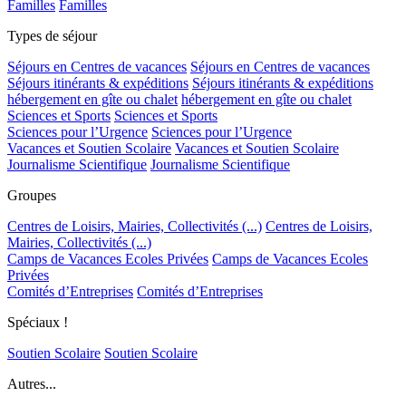
Familles
Familles
Types de séjour
Séjours en Centres de vacances
Séjours en Centres de vacances
Séjours itinérants & expéditions
Séjours itinérants & expéditions
hébergement en gîte ou chalet
hébergement en gîte ou chalet
Sciences et Sports
Sciences et Sports
Sciences pour l’Urgence
Sciences pour l’Urgence
Vacances et Soutien Scolaire
Vacances et Soutien Scolaire
Journalisme Scientifique
Journalisme Scientifique
Groupes
Centres de Loisirs, Mairies, Collectivités (...)
Centres de Loisirs,
Mairies, Collectivités (...)
Camps de Vacances Ecoles Privées
Camps de Vacances Ecoles
Privées
Comités d’Entreprises
Comités d’Entreprises
Spéciaux !
Soutien Scolaire
Soutien Scolaire
Autres...