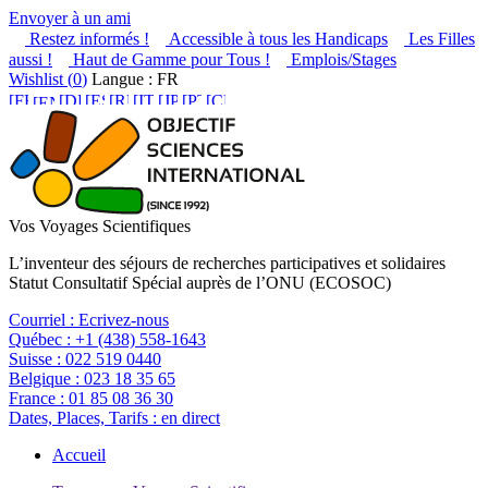
Envoyer à un ami
Restez informés !
Accessible à tous les Handicaps
Les Filles
aussi !
Haut de Gamme pour Tous !
Emplois/Stages
Wishlist (
0
)
Langue : FR
Vos Voyages Scientifiques
L’inventeur des séjours de recherches participatives et solidaires
Statut Consultatif Spécial auprès de l’ONU (ECOSOC)
Courriel :
Ecrivez-nous
Québec :
+1 (438) 558-1643
Suisse :
022 519 0440
Belgique :
023 18 35 65
France :
01 85 08 36 30
Dates, Places, Tarifs :
en direct
Accueil