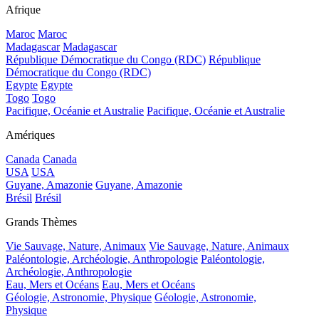
Afrique
Maroc
Maroc
Madagascar
Madagascar
République Démocratique du Congo (RDC)
République
Démocratique du Congo (RDC)
Egypte
Egypte
Togo
Togo
Pacifique, Océanie et Australie
Pacifique, Océanie et Australie
Amériques
Canada
Canada
USA
USA
Guyane, Amazonie
Guyane, Amazonie
Brésil
Brésil
Grands Thèmes
Vie Sauvage, Nature, Animaux
Vie Sauvage, Nature, Animaux
Paléontologie, Archéologie, Anthropologie
Paléontologie,
Archéologie, Anthropologie
Eau, Mers et Océans
Eau, Mers et Océans
Géologie, Astronomie, Physique
Géologie, Astronomie,
Physique