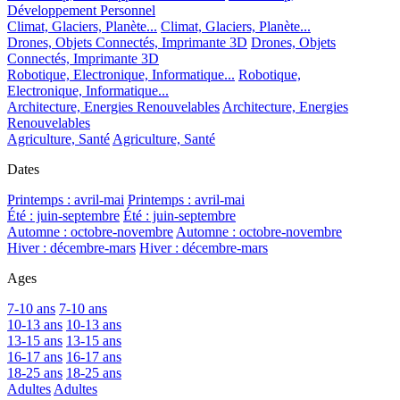
Développement Personnel
Climat, Glaciers, Planète...
Climat, Glaciers, Planète...
Drones, Objets Connectés, Imprimante 3D
Drones, Objets
Connectés, Imprimante 3D
Robotique, Electronique, Informatique...
Robotique,
Electronique, Informatique...
Architecture, Energies Renouvelables
Architecture, Energies
Renouvelables
Agriculture, Santé
Agriculture, Santé
Dates
Printemps : avril-mai
Printemps : avril-mai
Été : juin-septembre
Été : juin-septembre
Automne : octobre-novembre
Automne : octobre-novembre
Hiver : décembre-mars
Hiver : décembre-mars
Ages
7-10 ans
7-10 ans
10-13 ans
10-13 ans
13-15 ans
13-15 ans
16-17 ans
16-17 ans
18-25 ans
18-25 ans
Adultes
Adultes