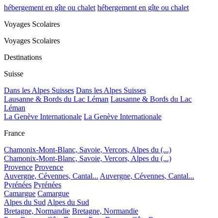
hébergement en gîte ou chalet
hébergement en gîte ou chalet
Voyages Scolaires
Voyages Scolaires
Destinations
Suisse
Dans les Alpes Suisses
Dans les Alpes Suisses
Lausanne & Bords du Lac Léman
Lausanne & Bords du Lac
Léman
La Genève Internationale
La Genève Internationale
France
Chamonix-Mont-Blanc, Savoie, Vercors, Alpes du (...)
Chamonix-Mont-Blanc, Savoie, Vercors, Alpes du (...)
Provence
Provence
Auvergne, Cévennes, Cantal...
Auvergne, Cévennes, Cantal...
Pyrénées
Pyrénées
Camargue
Camargue
Alpes du Sud
Alpes du Sud
Bretagne, Normandie
Bretagne, Normandie