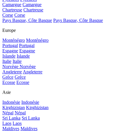
Camargue
Camargue
Chartreuse
Chartreuse
Corse
Corse
Pays Basque, Côte Basque
Pays Basque, Côte Basque
Europe
Monténégro
Monténégro
Portugal
Portugal
Espagne
Espagne
Islande
Islande
Italie
Italie
Norvège
Norvège
Angleterre
Angleterre
Grèce
Grèce
Ecosse
Ecosse
Asie
Indonésie
Indonésie
Kirghizistan
Kirghizistan
Népal
Népal
Sri Lanka
Sri Lanka
Laos
Laos
Maldives
Maldives