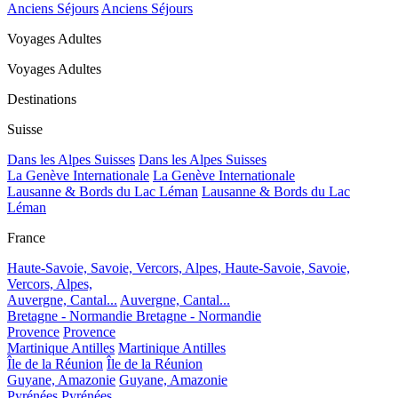
Anciens Séjours
Anciens Séjours
Voyages Adultes
Voyages Adultes
Destinations
Suisse
Dans les Alpes Suisses
Dans les Alpes Suisses
La Genève Internationale
La Genève Internationale
Lausanne & Bords du Lac Léman
Lausanne & Bords du Lac
Léman
France
Haute-Savoie, Savoie, Vercors, Alpes,
Haute-Savoie, Savoie,
Vercors, Alpes,
Auvergne, Cantal...
Auvergne, Cantal...
Bretagne - Normandie
Bretagne - Normandie
Provence
Provence
Martinique Antilles
Martinique Antilles
Île de la Réunion
Île de la Réunion
Guyane, Amazonie
Guyane, Amazonie
Pyrénées
Pyrénées