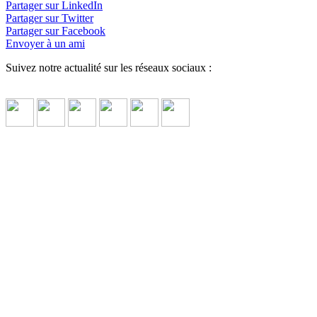
Partager sur LinkedIn
↓ Lire le descriptif détaillé plus bas ↓
Partager sur Twitter
Partager sur Facebook
Envoyer à un ami
Suivez notre actualité sur les réseaux sociaux :