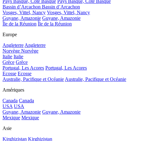
Pays Basque, Côte Basque
Pays Basque, Côte Basque
Bassin d’Arcachon
Bassin d’Arcachon
Vosges, Vittel, Nancy
Vosges, Vittel, Nancy
Guyane, Amazonie
Guyane, Amazonie
Île de la Réunion
Île de la Réunion
Europe
Angleterre
Angleterre
Norvège
Norvège
Italie
Italie
Grèce
Grèce
Portugal, Les Acores
Portugal, Les Acores
Ecosse
Ecosse
Australie, Pacifique et Océanie
Australie, Pacifique et Océanie
Amériques
Canada
Canada
USA
USA
Guyane, Amazonie
Guyane, Amazonie
Mexique
Mexique
Asie
Kirghizistan
Kirghizistan