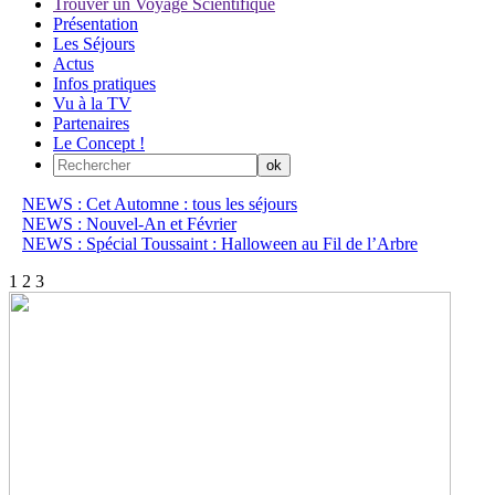
Trouver un Voyage Scientifique
Présentation
Les Séjours
Actus
Infos pratiques
Vu à la TV
Partenaires
Le Concept !
NEWS : Cet Automne : tous les séjours
NEWS : Nouvel-An et Février
NEWS : Spécial Toussaint : Halloween au Fil de l’Arbre
1
2
3