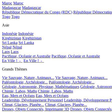
Maroc
Maroc
Madagascar
Madagascar
République Démocratique du Congo (RDC)
République Démocrati
Togo
Togo
Asie
Indonésie
Indonésie
Kirghizistan
Kirghizistan
Sri Lanka
Sri Lanka
Népal
Népal
Laos
Laos
Pacifique, Océanie et Australie
Pacifique, Océanie et Australie
En Ville !_-_
En Ville !_-_
Grands Thèmes
Vie Sauvage, Nature, Animaux...
Vie Sauvage, Nature, Animaux...
Paléontologie, Archéologie...
Paléontologie, Archéologie...
Géologie, Astronomie, Physique, Mathématiques
Géologie, Astronom
Chimie, Labos, Maths
Chimie, Labos, Maths
Eau, Mers et Océans
Eau, Mers et Océans
Leadership, Développement Personnel
Leadership, Développement P
Climat, Glaciers, Planète...
Climat, Glaciers, Planète...
Drones, Objets Connectés, Imprimante 3D
Drones, Objets Connectés