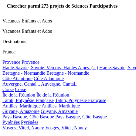
Chercher parmi
273
projets de Sciences Participatives
Vacances Enfants et Ados
Vacances Enfants et Ados
Destinations
France
Provence
Provence
Haute-Savoie, Savoie, Vercors, Hautes Alpes, (...)
Haute-Savoie, Savoi
Bretagne - Normandie
Bretagne - Normandie
Côte Atlantique
Côte Atlantique
Auvergne, Cantal...
Auvergne, Cantal...
Corse
Corse
Île de la Réunion
Île de la Réunion
Tahiti, Polynésie Française
Tahiti, Polynésie Française
Antilles, Martinique
Antilles, Martinique
Guyane, Amazonie
Guyane, Amazonie
Pays Basque, Côte Basque
Pays Basque, Côte Basque
Pyrénées
Pyrénées
Vosges, Vittel, Nancy
Vosges, Vittel, Nancy