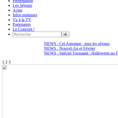
Présentation
Les Séjours
Actus
Infos pratiques
Vu à la TV
Partenaires
Le Concept !
NEWS : Cet Automne : tous les séjours
NEWS : Nouvel-An et Février
NEWS : Spécial Toussaint : Halloween au Fi
1
2
3