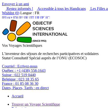
Envoyer à un ami
Restez informés !
Accessible à tous les Handicaps
Les Filles a
Wishlist (
0
)
Langue : FR
Vos Voyages Scientifiques
L’inventeur des séjours de recherches participatives et solidaires
Statut Consultatif Spécial auprès de l’ONU (ECOSOC)
Courriel :
Ecrivez-nous
Québec :
+1 (438) 558-1643
Suisse :
022 519 0440
Belgique :
023 18 35 65
France :
01 85 08 36 30
Dates, Places, Tarifs :
en direct
Accueil
Trouver un Voyage Scientifique