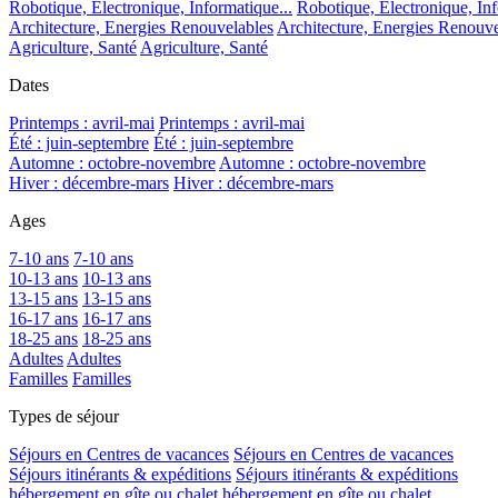
Robotique, Electronique, Informatique...
Robotique, Electronique, Inf
Architecture, Energies Renouvelables
Architecture, Energies Renouve
Agriculture, Santé
Agriculture, Santé
Dates
Printemps : avril-mai
Printemps : avril-mai
Été : juin-septembre
Été : juin-septembre
Automne : octobre-novembre
Automne : octobre-novembre
Hiver : décembre-mars
Hiver : décembre-mars
Ages
7-10 ans
7-10 ans
10-13 ans
10-13 ans
13-15 ans
13-15 ans
16-17 ans
16-17 ans
18-25 ans
18-25 ans
Adultes
Adultes
Familles
Familles
Types de séjour
Séjours en Centres de vacances
Séjours en Centres de vacances
Séjours itinérants & expéditions
Séjours itinérants & expéditions
hébergement en gîte ou chalet
hébergement en gîte ou chalet