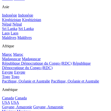
Asie
Indonésie
Indonésie
Kirghizistan
Kirghizistan
Népal
Népal
Sri Lanka
Sri Lanka
Laos
Laos
Maldives
Maldives
Afrique
Maroc
Maroc
Madagascar
Madagascar
République Démocratique du Congo (RDC)
République
Démocratique du Congo (RDC)
Egypte
Egypte
Togo
Togo
Pacifique, Océanie et Australie
Pacifique, Océanie et Australie
Amérique
Canada
Canada
USA
USA
Guyane, Amazonie
Guyane, Amazonie