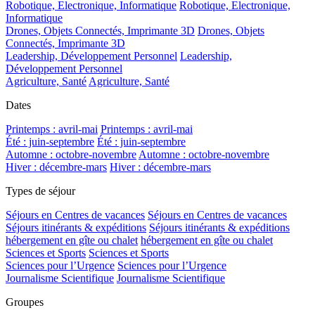
Robotique, Electronique, Informatique
Robotique, Electronique,
Informatique
Drones, Objets Connectés, Imprimante 3D
Drones, Objets
Connectés, Imprimante 3D
Leadership, Développement Personnel
Leadership,
Développement Personnel
Agriculture, Santé
Agriculture, Santé
Dates
Printemps : avril-mai
Printemps : avril-mai
Été : juin-septembre
Été : juin-septembre
Automne : octobre-novembre
Automne : octobre-novembre
Hiver : décembre-mars
Hiver : décembre-mars
Types de séjour
Séjours en Centres de vacances
Séjours en Centres de vacances
Séjours itinérants & expéditions
Séjours itinérants & expéditions
hébergement en gîte ou chalet
hébergement en gîte ou chalet
Sciences et Sports
Sciences et Sports
Sciences pour l’Urgence
Sciences pour l’Urgence
Journalisme Scientifique
Journalisme Scientifique
Groupes