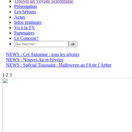
Trouver un Voyage Scientifique
Présentation
Les Séjours
Actus
Infos pratiques
Vu à la TV
Partenaires
Le Concept !
NEWS : Cet Automne : tous les séjours
NEWS : Nouvel-An et Février
NEWS : Spécial Toussaint : Halloween au Fil de l’Arbre
1
2
3