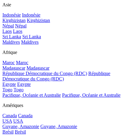
Asie
Indonésie
Indonésie
Kirghizistan
Kirghizistan
Népal
Népal
Laos
Laos
Sri Lanka
Sri Lanka
Maldives
Maldives
Afrique
Maroc
Maroc
Madagascar
Madagascar
République Démocratique du Congo (RDC)
République
Démocratique du Congo (RDC)
Egypte
Egypte
Togo
Togo
Pacifique, Océanie et Australie
Pacifique, Océanie et Australie
Amériques
Canada
Canada
USA
USA
Guyane, Amazonie
Guyane, Amazonie
Brésil
Brésil