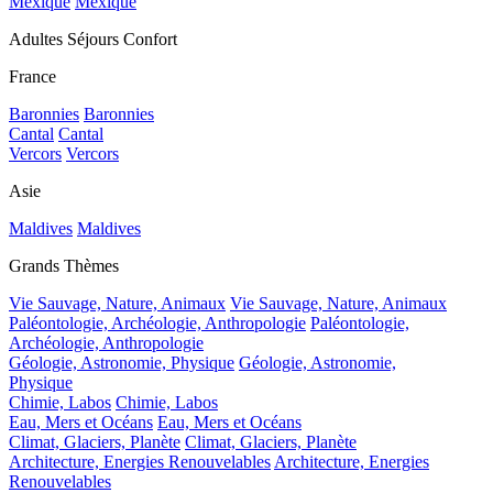
Mexique
Mexique
Adultes Séjours Confort
France
Baronnies
Baronnies
Cantal
Cantal
Vercors
Vercors
Asie
Maldives
Maldives
Grands Thèmes
Vie Sauvage, Nature, Animaux
Vie Sauvage, Nature, Animaux
Paléontologie, Archéologie, Anthropologie
Paléontologie,
Archéologie, Anthropologie
Géologie, Astronomie, Physique
Géologie, Astronomie,
Physique
Chimie, Labos
Chimie, Labos
Eau, Mers et Océans
Eau, Mers et Océans
Climat, Glaciers, Planète
Climat, Glaciers, Planète
Architecture, Energies Renouvelables
Architecture, Energies
Renouvelables