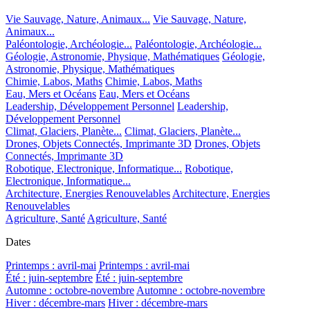
Vie Sauvage, Nature, Animaux...
Vie Sauvage, Nature,
Animaux...
Paléontologie, Archéologie...
Paléontologie, Archéologie...
Géologie, Astronomie, Physique, Mathématiques
Géologie,
Astronomie, Physique, Mathématiques
Chimie, Labos, Maths
Chimie, Labos, Maths
Eau, Mers et Océans
Eau, Mers et Océans
Leadership, Développement Personnel
Leadership,
Développement Personnel
Climat, Glaciers, Planète...
Climat, Glaciers, Planète...
Drones, Objets Connectés, Imprimante 3D
Drones, Objets
Connectés, Imprimante 3D
Robotique, Electronique, Informatique...
Robotique,
Electronique, Informatique...
Architecture, Energies Renouvelables
Architecture, Energies
Renouvelables
Agriculture, Santé
Agriculture, Santé
Dates
Printemps : avril-mai
Printemps : avril-mai
Été : juin-septembre
Été : juin-septembre
Automne : octobre-novembre
Automne : octobre-novembre
Hiver : décembre-mars
Hiver : décembre-mars