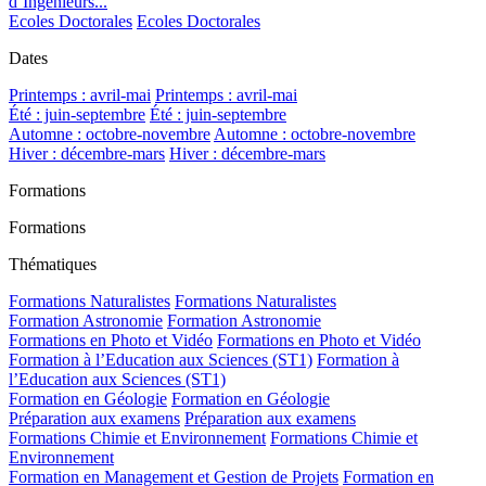
d’Ingénieurs...
Ecoles Doctorales
Ecoles Doctorales
Dates
Printemps : avril-mai
Printemps : avril-mai
Été : juin-septembre
Été : juin-septembre
Automne : octobre-novembre
Automne : octobre-novembre
Hiver : décembre-mars
Hiver : décembre-mars
Formations
Formations
Thématiques
Formations Naturalistes
Formations Naturalistes
Formation Astronomie
Formation Astronomie
Formations en Photo et Vidéo
Formations en Photo et Vidéo
Formation à l’Education aux Sciences (ST1)
Formation à
l’Education aux Sciences (ST1)
Formation en Géologie
Formation en Géologie
Préparation aux examens
Préparation aux examens
Formations Chimie et Environnement
Formations Chimie et
Environnement
Formation en Management et Gestion de Projets
Formation en