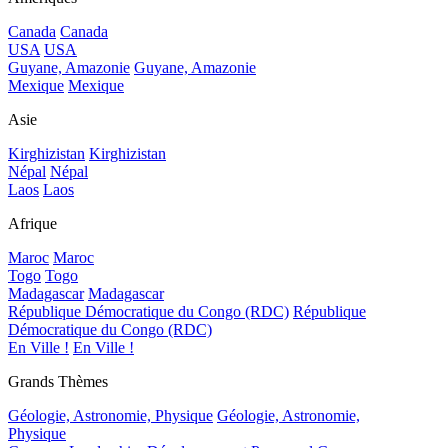
Canada
Canada
USA
USA
Guyane, Amazonie
Guyane, Amazonie
Mexique
Mexique
Asie
Kirghizistan
Kirghizistan
Népal
Népal
Laos
Laos
Afrique
Maroc
Maroc
Togo
Togo
Madagascar
Madagascar
République Démocratique du Congo (RDC)
République
Démocratique du Congo (RDC)
En Ville !
En Ville !
Grands Thèmes
Géologie, Astronomie, Physique
Géologie, Astronomie,
Physique