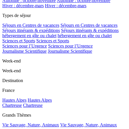
Automne : octobre-novembre
Automne : octobre-novembre
Hiver : décembre-mars
Hiver : décembre-mars
Types de séjour
Séjours en Centres de vacances
Séjours en Centres de vacances
Séjours itinérants & expéditions
Séjours itinérants & expéditions
hébergement en gîte ou chalet
hébergement en gîte ou chalet
Sciences et Sports
Sciences et Sports
Sciences pour l’Urgence
Sciences pour l’Urgence
Journalisme Scientifique
Journalisme Scientifique
Week-end
Week-end
Destination
France
Hautes Alpes
Hautes Alpes
Chartreuse
Chartreuse
Grands Thèmes
Vie Sauvage, Nature, Animaux
Vie Sauvage, Nature, Animaux