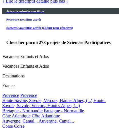
↓ Lire le descriptif détaillé plus bas ↓
Activer la recherche avec filtres
Recherche avec filtres activée
Recherche avec filtres activée (Cliquer pour désactiver)
Chercher parmi
273
projets de Sciences Participatives
Vacances Enfants et Ados
Vacances Enfants et Ados
Destinations
France
Provence
Provence
Haute-Savoie, Savoie, Vercors, Hautes Alpes, (...)
Haute-
Savoie, Savoie, Vercors, Hautes Alpes, (...)
Bretagne - Normandie
Bretagne - Normandie
Côte Atlantique
Côte Atlantique
Auvergne, Cantal...
Auvergne, Cantal...
Corse
Corse