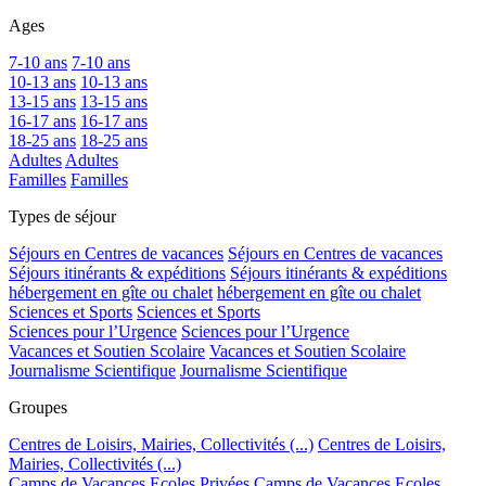
Ages
7-10 ans
7-10 ans
10-13 ans
10-13 ans
13-15 ans
13-15 ans
16-17 ans
16-17 ans
18-25 ans
18-25 ans
Adultes
Adultes
Familles
Familles
Types de séjour
Séjours en Centres de vacances
Séjours en Centres de vacances
Séjours itinérants & expéditions
Séjours itinérants & expéditions
hébergement en gîte ou chalet
hébergement en gîte ou chalet
Sciences et Sports
Sciences et Sports
Sciences pour l’Urgence
Sciences pour l’Urgence
Vacances et Soutien Scolaire
Vacances et Soutien Scolaire
Journalisme Scientifique
Journalisme Scientifique
Groupes
Centres de Loisirs, Mairies, Collectivités (...)
Centres de Loisirs,
Mairies, Collectivités (...)
Camps de Vacances Ecoles Privées
Camps de Vacances Ecoles