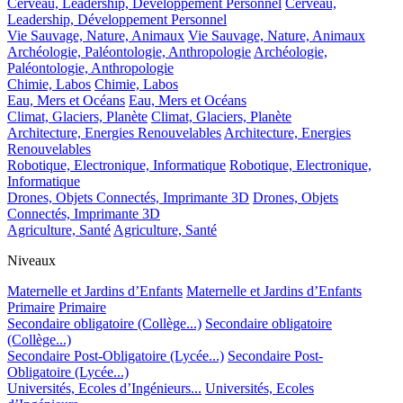
Cerveau, Leadership, Développement Personnel
Cerveau,
Leadership, Développement Personnel
Vie Sauvage, Nature, Animaux
Vie Sauvage, Nature, Animaux
Archéologie, Paléontologie, Anthropologie
Archéologie,
Paléontologie, Anthropologie
Chimie, Labos
Chimie, Labos
Eau, Mers et Océans
Eau, Mers et Océans
Climat, Glaciers, Planète
Climat, Glaciers, Planète
Architecture, Energies Renouvelables
Architecture, Energies
Renouvelables
Robotique, Electronique, Informatique
Robotique, Electronique,
Informatique
Drones, Objets Connectés, Imprimante 3D
Drones, Objets
Connectés, Imprimante 3D
Agriculture, Santé
Agriculture, Santé
Niveaux
Maternelle et Jardins d’Enfants
Maternelle et Jardins d’Enfants
Primaire
Primaire
Secondaire obligatoire (Collège...)
Secondaire obligatoire
(Collège...)
Secondaire Post-Obligatoire (Lycée...)
Secondaire Post-
Obligatoire (Lycée...)
Universités, Ecoles d’Ingénieurs...
Universités, Ecoles