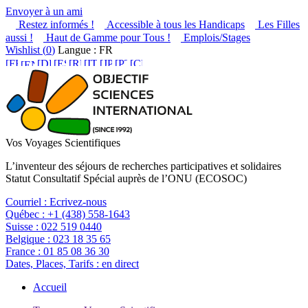
Envoyer à un ami
Restez informés !
Accessible à tous les Handicaps
Les Filles
aussi !
Haut de Gamme pour Tous !
Emplois/Stages
Wishlist (
0
)
Langue : FR
Vos Voyages Scientifiques
L’inventeur des séjours de recherches participatives et solidaires
Statut Consultatif Spécial auprès de l’ONU (ECOSOC)
Courriel :
Ecrivez-nous
Québec :
+1 (438) 558-1643
Suisse :
022 519 0440
Belgique :
023 18 35 65
France :
01 85 08 36 30
Dates, Places, Tarifs :
en direct
Accueil