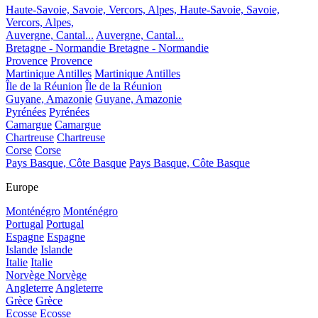
Haute-Savoie, Savoie, Vercors, Alpes,
Haute-Savoie, Savoie,
Vercors, Alpes,
Auvergne, Cantal...
Auvergne, Cantal...
Bretagne - Normandie
Bretagne - Normandie
Provence
Provence
Martinique Antilles
Martinique Antilles
Île de la Réunion
Île de la Réunion
Guyane, Amazonie
Guyane, Amazonie
Pyrénées
Pyrénées
Camargue
Camargue
Chartreuse
Chartreuse
Corse
Corse
Pays Basque, Côte Basque
Pays Basque, Côte Basque
Europe
Monténégro
Monténégro
Portugal
Portugal
Espagne
Espagne
Islande
Islande
Italie
Italie
Norvège
Norvège
Angleterre
Angleterre
Grèce
Grèce
Ecosse
Ecosse