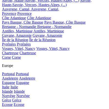
Savoie, Haute-Savoie, Vercors, Hautes-Alpes, (...)
Savoie,
Haute-Savoie, Vercors, Hautes-Alpes, (...)
Auvergne, Cantal,
Auvergne, Cantal,
Provence
Provence
Côte Atlantique
Côte Atlantique
Pays Basque, Côte Basque
Pays Basque, Côte Basque
Bretagne - Normandie
Bretagne - Normandie
Antilles, Martinique
Antilles, Martinique
Guyane, Amazonie
Guyane, Amazonie
Île de la Réunion
Île de la Réunion
Pyrénées
Pyrénées
Vosges, Vittel, Nancy
Vosges, Vittel, Nancy
Chartreuse
Chartreuse
Corse
Corse
Europe
Portugal
Portugal
Angleterre
Angleterre
Espagne
Espagne
Italie
Italie
Islande
Islande
Norvège
Norvège
Grèce
Grèce
Ecosse
Ecosse