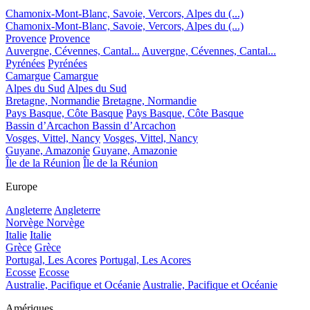
Chamonix-Mont-Blanc, Savoie, Vercors, Alpes du (...)
Chamonix-Mont-Blanc, Savoie, Vercors, Alpes du (...)
Provence
Provence
Auvergne, Cévennes, Cantal...
Auvergne, Cévennes, Cantal...
Pyrénées
Pyrénées
Camargue
Camargue
Alpes du Sud
Alpes du Sud
Bretagne, Normandie
Bretagne, Normandie
Pays Basque, Côte Basque
Pays Basque, Côte Basque
Bassin d’Arcachon
Bassin d’Arcachon
Vosges, Vittel, Nancy
Vosges, Vittel, Nancy
Guyane, Amazonie
Guyane, Amazonie
Île de la Réunion
Île de la Réunion
Europe
Angleterre
Angleterre
Norvège
Norvège
Italie
Italie
Grèce
Grèce
Portugal, Les Acores
Portugal, Les Acores
Ecosse
Ecosse
Australie, Pacifique et Océanie
Australie, Pacifique et Océanie
Amériques