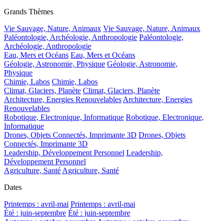
Grands Thèmes
Vie Sauvage, Nature, Animaux
Vie Sauvage, Nature, Animaux
Paléontologie, Archéologie, Anthropologie
Paléontologie,
Archéologie, Anthropologie
Eau, Mers et Océans
Eau, Mers et Océans
Géologie, Astronomie, Physique
Géologie, Astronomie,
Physique
Chimie, Labos
Chimie, Labos
Climat, Glaciers, Planète
Climat, Glaciers, Planète
Architecture, Energies Renouvelables
Architecture, Energies
Renouvelables
Robotique, Electronique, Informatique
Robotique, Electronique,
Informatique
Drones, Objets Connectés, Imprimante 3D
Drones, Objets
Connectés, Imprimante 3D
Leadership, Développement Personnel
Leadership,
Développement Personnel
Agriculture, Santé
Agriculture, Santé
Dates
Printemps : avril-mai
Printemps : avril-mai
Été : juin-septembre
Été : juin-septembre