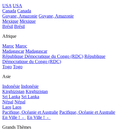
USA
USA
Canada
Canada
Guyane, Amazonie
Guyane, Amazonie
Mexique
Mexique
Brésil
Brésil
Afrique
Maroc
Maroc
Madagascar
Madagascar
République Démocratique du Congo (RDC)
République
Démocratique du Congo (RDC)
Togo
Togo
Asie
Indonésie
Indonésie
Kirghizistan
Kirghizistan
Sri Lanka
Sri Lanka
Népal
Népal
Laos
Laos
Pacifique, Océanie et Australie
Pacifique, Océanie et Australie
En Ville !_-_
En Ville !_-_
Grands Thèmes