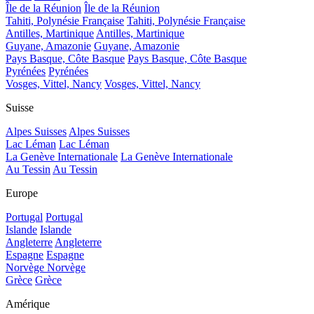
Île de la Réunion
Île de la Réunion
Tahiti, Polynésie Française
Tahiti, Polynésie Française
Antilles, Martinique
Antilles, Martinique
Guyane, Amazonie
Guyane, Amazonie
Pays Basque, Côte Basque
Pays Basque, Côte Basque
Pyrénées
Pyrénées
Vosges, Vittel, Nancy
Vosges, Vittel, Nancy
Suisse
Alpes Suisses
Alpes Suisses
Lac Léman
Lac Léman
La Genève Internationale
La Genève Internationale
Au Tessin
Au Tessin
Europe
Portugal
Portugal
Islande
Islande
Angleterre
Angleterre
Espagne
Espagne
Norvège
Norvège
Grèce
Grèce
Amérique