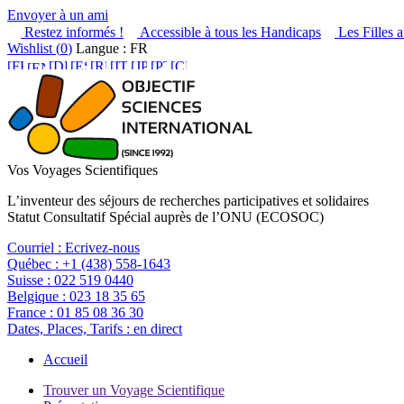
Envoyer à un ami
Restez informés !
Accessible à tous les Handicaps
Les Filles a
Wishlist (
0
)
Langue : FR
Vos Voyages Scientifiques
L’inventeur des séjours de recherches participatives et solidaires
Statut Consultatif Spécial auprès de l’ONU (ECOSOC)
Courriel :
Ecrivez-nous
Québec :
+1 (438) 558-1643
Suisse :
022 519 0440
Belgique :
023 18 35 65
France :
01 85 08 36 30
Dates, Places, Tarifs :
en direct
Accueil
Trouver un Voyage Scientifique