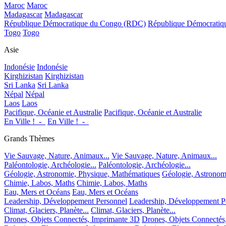
Maroc
Maroc
Madagascar
Madagascar
République Démocratique du Congo (RDC)
République Démocrati
Togo
Togo
Asie
Indonésie
Indonésie
Kirghizistan
Kirghizistan
Sri Lanka
Sri Lanka
Népal
Népal
Laos
Laos
Pacifique, Océanie et Australie
Pacifique, Océanie et Australie
En Ville !_-_
En Ville !_-_
Grands Thèmes
Vie Sauvage, Nature, Animaux...
Vie Sauvage, Nature, Animaux...
Paléontologie, Archéologie...
Paléontologie, Archéologie...
Géologie, Astronomie, Physique, Mathématiques
Géologie, Astronom
Chimie, Labos, Maths
Chimie, Labos, Maths
Eau, Mers et Océans
Eau, Mers et Océans
Leadership, Développement Personnel
Leadership, Développement P
Climat, Glaciers, Planète...
Climat, Glaciers, Planète...
Drones, Objets Connectés, Imprimante 3D
Drones, Objets Connectés