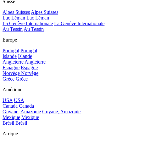
Suisse
Alpes Suisses
Alpes Suisses
Lac Léman
Lac Léman
La Genève Internationale
La Genève Internationale
Au Tessin
Au Tessin
Europe
Portugal
Portugal
Islande
Islande
Angleterre
Angleterre
Espagne
Espagne
Norvège
Norvège
Grèce
Grèce
Amérique
USA
USA
Canada
Canada
Guyane, Amazonie
Guyane, Amazonie
Mexique
Mexique
Brésil
Brésil
Afrique