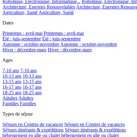
Robotique, Electronique, Informatique...
Robotique, Electronique, Inf
Architecture, Energies Renouvelables
Architecture, Energies Renouve
Agriculture, Santé
Agriculture, Santé
Dates
Printemps : avril-mai
Printemps : avril-mai
Été : juin-septembre
Été : juin-septembre
Automne : octobre-novembre
Automne : octobre-novembre
Hiver : décembre-mars
Hiver : décembre-mars
Ages
7-10 ans
7-10 ans
10-13 ans
10-13 ans
13-15 ans
13-15 ans
16-17 ans
16-17 ans
18-25 ans
18-25 ans
Adultes
Adultes
Familles
Familles
Types de séjour
Séjours en Centres de vacances
Séjours en Centres de vacances
Séjours itinérants & expéditions
Séjours itinérants & expéditions
hébergement en gîte ou chalet
hébergement en gîte ou chalet