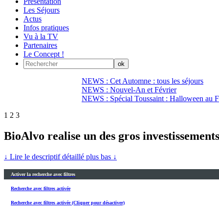
Présentation
Les Séjours
Actus
Infos pratiques
Vu à la TV
Partenaires
Le Concept !
NEWS : Cet Automne : tous les séjours
NEWS : Nouvel-An et Février
NEWS : Spécial Toussaint : Halloween au Fi
1
2
3
BioAlvo realise un des gros investissement
↓ Lire le descriptif détaillé plus bas ↓
Activer la recherche avec filtres
Recherche avec filtres activée
Recherche avec filtres activée (Cliquer pour désactiver)