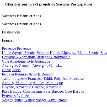
Chercher parmi
273
projets de Sciences Participatives
Vacances Enfants et Ados
Vacances Enfants et Ados
Destinations
France
Provence
Provence
Haute-Savoie, Savoie, Vercors, Hautes Alpes, (...)
Haute-Savoie, Savoi
Bretagne - Normandie
Bretagne - Normandie
Côte Atlantique
Côte Atlantique
Auvergne, Cantal...
Auvergne, Cantal...
Corse
Corse
Île de la Réunion
Île de la Réunion
Tahiti, Polynésie Française
Tahiti, Polynésie Française
Antilles, Martinique
Antilles, Martinique
Guyane, Amazonie
Guyane, Amazonie
Pays Basque, Côte Basque
Pays Basque, Côte Basque
Pyrénées
Pyrénées
Vosges, Vittel, Nancy
Vosges, Vittel, Nancy