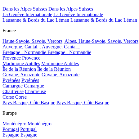
Dans les Alpes Suisses
Dans les Alpes Suisses
La Genève Internationale
La Genève Internationale
Lausanne & Bords du Lac Léman
Lausanne & Bords du Lac Léman
France
Haute-Savoie, Savoie, Vercors, Alpes,
Haute-Savoie, Savoie, Vercors
Auvergne, Cantal...
Auvergne, Cantal...
Bretagne - Normandie
Bretagne - Normandie
Provence
Provence
Martinique Antilles
Martinique Antilles
Île de la Réunion
Île de la Réunion
Guyane, Amazonie
Guyane, Amazonie
Pyrénées
Pyrénées
Camargue
Camargue
Chartreuse
Chartreuse
Corse
Corse
Pays Basque, Côte Basque
Pays Basque, Côte Basque
Europe
Monténégro
Monténégro
Portugal
Portugal
Espagne
Espagne