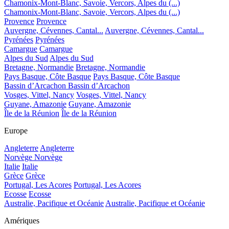
Chamonix-Mont-Blanc, Savoie, Vercors, Alpes du (...)
Chamonix-Mont-Blanc, Savoie, Vercors, Alpes du (...)
Provence
Provence
Auvergne, Cévennes, Cantal...
Auvergne, Cévennes, Cantal...
Pyrénées
Pyrénées
Camargue
Camargue
Alpes du Sud
Alpes du Sud
Bretagne, Normandie
Bretagne, Normandie
Pays Basque, Côte Basque
Pays Basque, Côte Basque
Bassin d’Arcachon
Bassin d’Arcachon
Vosges, Vittel, Nancy
Vosges, Vittel, Nancy
Guyane, Amazonie
Guyane, Amazonie
Île de la Réunion
Île de la Réunion
Europe
Angleterre
Angleterre
Norvège
Norvège
Italie
Italie
Grèce
Grèce
Portugal, Les Acores
Portugal, Les Acores
Ecosse
Ecosse
Australie, Pacifique et Océanie
Australie, Pacifique et Océanie
Amériques