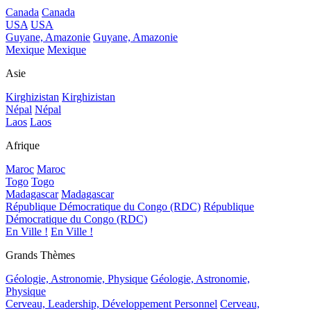
Canada
Canada
USA
USA
Guyane, Amazonie
Guyane, Amazonie
Mexique
Mexique
Asie
Kirghizistan
Kirghizistan
Népal
Népal
Laos
Laos
Afrique
Maroc
Maroc
Togo
Togo
Madagascar
Madagascar
République Démocratique du Congo (RDC)
République
Démocratique du Congo (RDC)
En Ville !
En Ville !
Grands Thèmes
Géologie, Astronomie, Physique
Géologie, Astronomie,
Physique
Cerveau, Leadership, Développement Personnel
Cerveau,