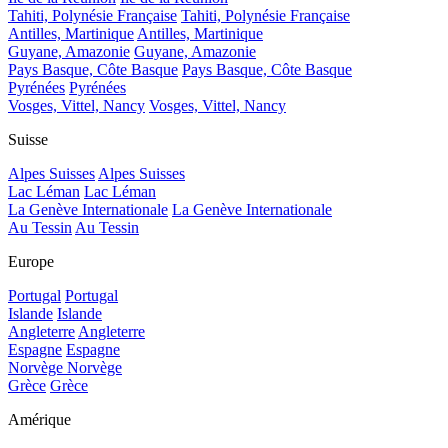
Tahiti, Polynésie Française
Tahiti, Polynésie Française
Antilles, Martinique
Antilles, Martinique
Guyane, Amazonie
Guyane, Amazonie
Pays Basque, Côte Basque
Pays Basque, Côte Basque
Pyrénées
Pyrénées
Vosges, Vittel, Nancy
Vosges, Vittel, Nancy
Suisse
Alpes Suisses
Alpes Suisses
Lac Léman
Lac Léman
La Genève Internationale
La Genève Internationale
Au Tessin
Au Tessin
Europe
Portugal
Portugal
Islande
Islande
Angleterre
Angleterre
Espagne
Espagne
Norvège
Norvège
Grèce
Grèce
Amérique