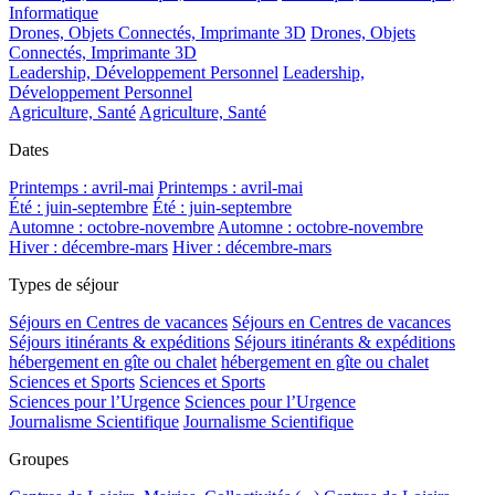
Informatique
Drones, Objets Connectés, Imprimante 3D
Drones, Objets
Connectés, Imprimante 3D
Leadership, Développement Personnel
Leadership,
Développement Personnel
Agriculture, Santé
Agriculture, Santé
Dates
Printemps : avril-mai
Printemps : avril-mai
Été : juin-septembre
Été : juin-septembre
Automne : octobre-novembre
Automne : octobre-novembre
Hiver : décembre-mars
Hiver : décembre-mars
Types de séjour
Séjours en Centres de vacances
Séjours en Centres de vacances
Séjours itinérants & expéditions
Séjours itinérants & expéditions
hébergement en gîte ou chalet
hébergement en gîte ou chalet
Sciences et Sports
Sciences et Sports
Sciences pour l’Urgence
Sciences pour l’Urgence
Journalisme Scientifique
Journalisme Scientifique
Groupes