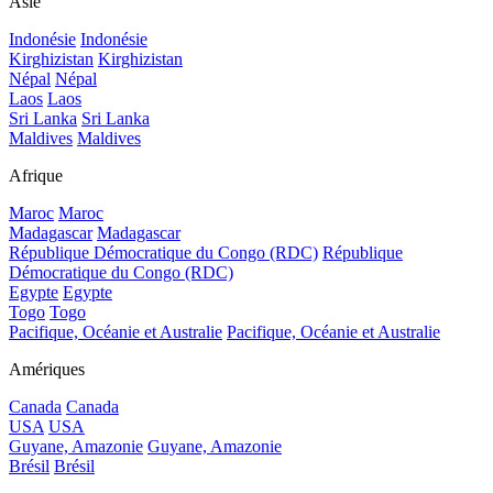
Asie
Indonésie
Indonésie
Kirghizistan
Kirghizistan
Népal
Népal
Laos
Laos
Sri Lanka
Sri Lanka
Maldives
Maldives
Afrique
Maroc
Maroc
Madagascar
Madagascar
République Démocratique du Congo (RDC)
République
Démocratique du Congo (RDC)
Egypte
Egypte
Togo
Togo
Pacifique, Océanie et Australie
Pacifique, Océanie et Australie
Amériques
Canada
Canada
USA
USA
Guyane, Amazonie
Guyane, Amazonie
Brésil
Brésil