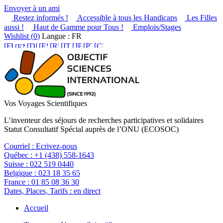
Envoyer à un ami
Restez informés !
Accessible à tous les Handicaps
Les Filles
aussi !
Haut de Gamme pour Tous !
Emplois/Stages
Wishlist (
0
)
Langue : FR
Vos Voyages Scientifiques
L’inventeur des séjours de recherches participatives et solidaires
Statut Consultatif Spécial auprès de l’ONU (ECOSOC)
Courriel :
Ecrivez-nous
Québec :
+1 (438) 558-1643
Suisse :
022 519 0440
Belgique :
023 18 35 65
France :
01 85 08 36 30
Dates, Places, Tarifs :
en direct
Accueil