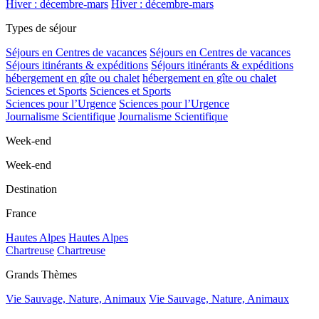
Hiver : décembre-mars
Hiver : décembre-mars
Types de séjour
Séjours en Centres de vacances
Séjours en Centres de vacances
Séjours itinérants & expéditions
Séjours itinérants & expéditions
hébergement en gîte ou chalet
hébergement en gîte ou chalet
Sciences et Sports
Sciences et Sports
Sciences pour l’Urgence
Sciences pour l’Urgence
Journalisme Scientifique
Journalisme Scientifique
Week-end
Week-end
Destination
France
Hautes Alpes
Hautes Alpes
Chartreuse
Chartreuse
Grands Thèmes
Vie Sauvage, Nature, Animaux
Vie Sauvage, Nature, Animaux