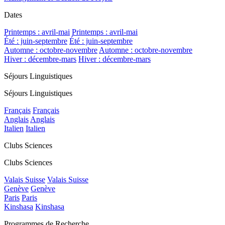
Dates
Printemps : avril-mai
Printemps : avril-mai
Été : juin-septembre
Été : juin-septembre
Automne : octobre-novembre
Automne : octobre-novembre
Hiver : décembre-mars
Hiver : décembre-mars
Séjours Linguistiques
Séjours Linguistiques
Français
Français
Anglais
Anglais
Italien
Italien
Clubs Sciences
Clubs Sciences
Valais Suisse
Valais Suisse
Genève
Genève
Paris
Paris
Kinshasa
Kinshasa
Programmes de Recherche