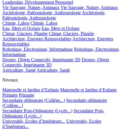
Leadership, Développement Personnel
Vie Sauvage, Nature, Animaux
Vie Sauvage, Nature, Animaux
Archéologie, Paléontologie, Anthropologie
Archéologie,
Paléontologie, Anthropologie
Chimie, Labos
Chimie, Labos
Eau, Mers et Océans
Eau, Mers et Océans
Climat, Glaciers, Planète
Climat, Glaciers, Planète
Architecture, Energies Renouvelables
Architecture, Energies
Renouvelables
Robotique, Electronique, Informatique
Robotique, Electronique,
Informatique
Drones, Objets Connectés, Imprimante 3D
Drones, Objets
Connectés, Imprimante 3D
Agriculture, Santé
Agriculture, Santé
Niveaux
Maternelle et Jardins d’Enfants
Maternelle et Jardins d’Enfants
Primaire
Primaire
Secondaire obligatoire (Collège...)
Secondaire obligatoire
(Collège...)
Secondaire Post-Obligatoire (Lycée...)
Secondaire Post-
Obligatoire (Lycée...)
Universités, Ecoles d’Ingénieurs...
Universités, Ecoles
d’Ingénieurs...