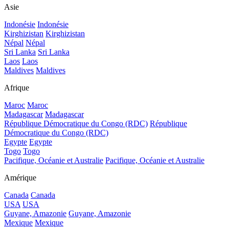
Asie
Indonésie
Indonésie
Kirghizistan
Kirghizistan
Népal
Népal
Sri Lanka
Sri Lanka
Laos
Laos
Maldives
Maldives
Afrique
Maroc
Maroc
Madagascar
Madagascar
République Démocratique du Congo (RDC)
République
Démocratique du Congo (RDC)
Egypte
Egypte
Togo
Togo
Pacifique, Océanie et Australie
Pacifique, Océanie et Australie
Amérique
Canada
Canada
USA
USA
Guyane, Amazonie
Guyane, Amazonie
Mexique
Mexique