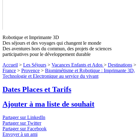
Robotique et Imprimante 3D
Des séjours et des voyages qui changent le monde
Des aventures hors du commun, des projets de sciences
participatives pour le développement durable
Biomimétisme et Robotique :
Accueil
>
Les Séjours
>
Vacances Enfants et Ados
>
Destinations
>
Imprimante 3D, Technologie et
France
>
Provence
>
Biomimétisme et Robotique : Imprimante 3D,
Technologie et Electronique au service du vivant
Electronique au service du
vivant
Niveaux 1 à 4
Dates Places et Tarifs
Biomimétisme - Technologie bio-inspirée au service de la
Ajouter à ma liste de souhait
nature
↓ Lire le descriptif détaillé plus bas ↓
Niveaux 1 à 4
Partager sur LinkedIn
Partager sur Twitter
Partager sur Facebook
Envoyer à un ami