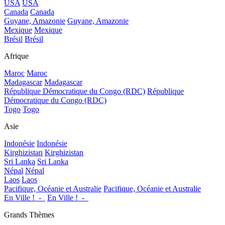
USA
USA
Canada
Canada
Guyane, Amazonie
Guyane, Amazonie
Mexique
Mexique
Brésil
Brésil
Afrique
Maroc
Maroc
Madagascar
Madagascar
République Démocratique du Congo (RDC)
République
Démocratique du Congo (RDC)
Togo
Togo
Asie
Indonésie
Indonésie
Kirghizistan
Kirghizistan
Sri Lanka
Sri Lanka
Népal
Népal
Laos
Laos
Pacifique, Océanie et Australie
Pacifique, Océanie et Australie
En Ville !_-_
En Ville !_-_
Grands Thèmes