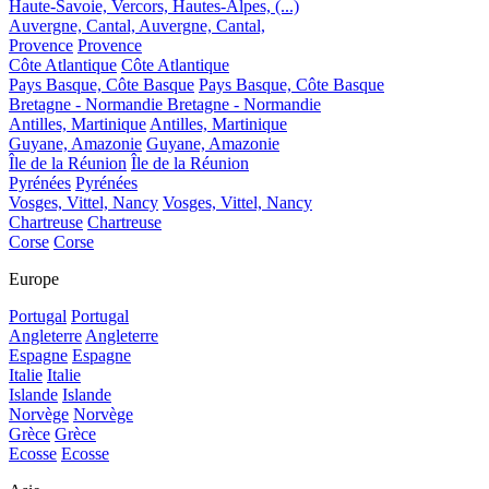
Haute-Savoie, Vercors, Hautes-Alpes, (...)
Auvergne, Cantal,
Auvergne, Cantal,
Provence
Provence
Côte Atlantique
Côte Atlantique
Pays Basque, Côte Basque
Pays Basque, Côte Basque
Bretagne - Normandie
Bretagne - Normandie
Antilles, Martinique
Antilles, Martinique
Guyane, Amazonie
Guyane, Amazonie
Île de la Réunion
Île de la Réunion
Pyrénées
Pyrénées
Vosges, Vittel, Nancy
Vosges, Vittel, Nancy
Chartreuse
Chartreuse
Corse
Corse
Europe
Portugal
Portugal
Angleterre
Angleterre
Espagne
Espagne
Italie
Italie
Islande
Islande
Norvège
Norvège
Grèce
Grèce
Ecosse
Ecosse