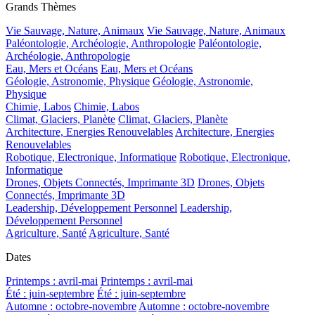
Grands Thèmes
Vie Sauvage, Nature, Animaux
Vie Sauvage, Nature, Animaux
Paléontologie, Archéologie, Anthropologie
Paléontologie,
Archéologie, Anthropologie
Eau, Mers et Océans
Eau, Mers et Océans
Géologie, Astronomie, Physique
Géologie, Astronomie,
Physique
Chimie, Labos
Chimie, Labos
Climat, Glaciers, Planète
Climat, Glaciers, Planète
Architecture, Energies Renouvelables
Architecture, Energies
Renouvelables
Robotique, Electronique, Informatique
Robotique, Electronique,
Informatique
Drones, Objets Connectés, Imprimante 3D
Drones, Objets
Connectés, Imprimante 3D
Leadership, Développement Personnel
Leadership,
Développement Personnel
Agriculture, Santé
Agriculture, Santé
Dates
Printemps : avril-mai
Printemps : avril-mai
Été : juin-septembre
Été : juin-septembre
Automne : octobre-novembre
Automne : octobre-novembre