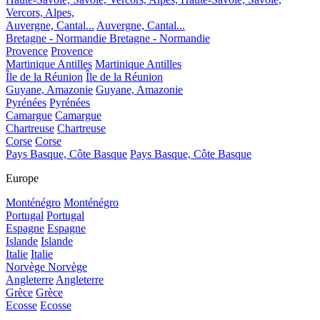
Vercors, Alpes,
Auvergne, Cantal...
Auvergne, Cantal...
Bretagne - Normandie
Bretagne - Normandie
Provence
Provence
Martinique Antilles
Martinique Antilles
Île de la Réunion
Île de la Réunion
Guyane, Amazonie
Guyane, Amazonie
Pyrénées
Pyrénées
Camargue
Camargue
Chartreuse
Chartreuse
Corse
Corse
Pays Basque, Côte Basque
Pays Basque, Côte Basque
Europe
Monténégro
Monténégro
Portugal
Portugal
Espagne
Espagne
Islande
Islande
Italie
Italie
Norvège
Norvège
Angleterre
Angleterre
Grèce
Grèce
Ecosse
Ecosse