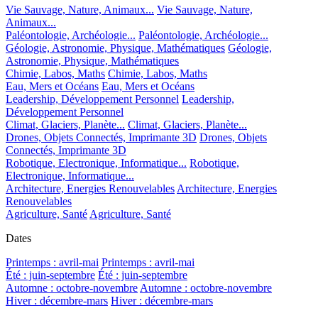
Vie Sauvage, Nature, Animaux...
Vie Sauvage, Nature,
Animaux...
Paléontologie, Archéologie...
Paléontologie, Archéologie...
Géologie, Astronomie, Physique, Mathématiques
Géologie,
Astronomie, Physique, Mathématiques
Chimie, Labos, Maths
Chimie, Labos, Maths
Eau, Mers et Océans
Eau, Mers et Océans
Leadership, Développement Personnel
Leadership,
Développement Personnel
Climat, Glaciers, Planète...
Climat, Glaciers, Planète...
Drones, Objets Connectés, Imprimante 3D
Drones, Objets
Connectés, Imprimante 3D
Robotique, Electronique, Informatique...
Robotique,
Electronique, Informatique...
Architecture, Energies Renouvelables
Architecture, Energies
Renouvelables
Agriculture, Santé
Agriculture, Santé
Dates
Printemps : avril-mai
Printemps : avril-mai
Été : juin-septembre
Été : juin-septembre
Automne : octobre-novembre
Automne : octobre-novembre
Hiver : décembre-mars
Hiver : décembre-mars