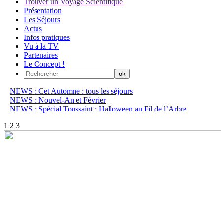
Trouver un Voyage Scientifique
Présentation
Les Séjours
Actus
Infos pratiques
Vu à la TV
Partenaires
Le Concept !
NEWS : Cet Automne : tous les séjours
NEWS : Nouvel-An et Février
NEWS : Spécial Toussaint : Halloween au Fil de l’Arbre
1
2
3