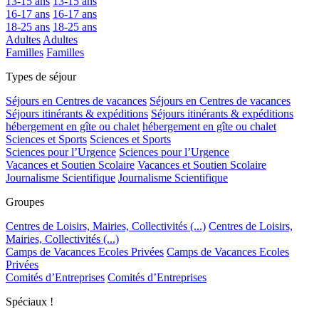
13-15 ans
13-15 ans
16-17 ans
16-17 ans
18-25 ans
18-25 ans
Adultes
Adultes
Familles
Familles
Types de séjour
Séjours en Centres de vacances
Séjours en Centres de vacances
Séjours itinérants & expéditions
Séjours itinérants & expéditions
hébergement en gîte ou chalet
hébergement en gîte ou chalet
Sciences et Sports
Sciences et Sports
Sciences pour l’Urgence
Sciences pour l’Urgence
Vacances et Soutien Scolaire
Vacances et Soutien Scolaire
Journalisme Scientifique
Journalisme Scientifique
Groupes
Centres de Loisirs, Mairies, Collectivités (...)
Centres de Loisirs,
Mairies, Collectivités (...)
Camps de Vacances Ecoles Privées
Camps de Vacances Ecoles
Privées
Comités d’Entreprises
Comités d’Entreprises
Spéciaux !