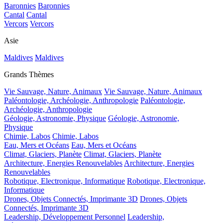
Baronnies
Baronnies
Cantal
Cantal
Vercors
Vercors
Asie
Maldives
Maldives
Grands Thèmes
Vie Sauvage, Nature, Animaux
Vie Sauvage, Nature, Animaux
Paléontologie, Archéologie, Anthropologie
Paléontologie,
Archéologie, Anthropologie
Géologie, Astronomie, Physique
Géologie, Astronomie,
Physique
Chimie, Labos
Chimie, Labos
Eau, Mers et Océans
Eau, Mers et Océans
Climat, Glaciers, Planète
Climat, Glaciers, Planète
Architecture, Energies Renouvelables
Architecture, Energies
Renouvelables
Robotique, Electronique, Informatique
Robotique, Electronique,
Informatique
Drones, Objets Connectés, Imprimante 3D
Drones, Objets
Connectés, Imprimante 3D
Leadership, Développement Personnel
Leadership,