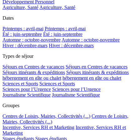
Développement Personnel
Agriculture, Santé
Agriculture, Santé
Dates
Printemps : avril-mai
Printemps : avril-mai
Été : juin-septembre
Été : juin-septembre
Automne : octobre-novembre
Automne : octobre-novembre
Hiver : décembre-mars
Hiver : décembre-mars
Types de séjour
Séjours en Centres de vacances
Séjours en Centres de vacances
Séjours itinérants & expéditions
Séjours itinérants & expéditions
hébergement en gîte ou chalet
hébergement en gîte ou chalet
Sciences et Sports
Sciences et Sports
Sciences pour l’Urgence
Sciences pour l’Urgence
Journalisme Scientifique
Journalisme Scientifique
Groupes
Centres de Loisirs, Mairies, Collectivités (...)
Centres de Loisirs,
Mairies, Collectivités (...)
Incentive, Services RH et Marketing
Incentive, Services RH et
Marketing
Stages étudiants
Stages étudiants