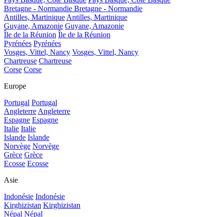
Bretagne - Normandie
Bretagne - Normandie
Antilles, Martinique
Antilles, Martinique
Guyane, Amazonie
Guyane, Amazonie
Île de la Réunion
Île de la Réunion
Pyrénées
Pyrénées
Vosges, Vittel, Nancy
Vosges, Vittel, Nancy
Chartreuse
Chartreuse
Corse
Corse
Europe
Portugal
Portugal
Angleterre
Angleterre
Espagne
Espagne
Italie
Italie
Islande
Islande
Norvège
Norvège
Grèce
Grèce
Ecosse
Ecosse
Asie
Indonésie
Indonésie
Kirghizistan
Kirghizistan
Népal
Népal