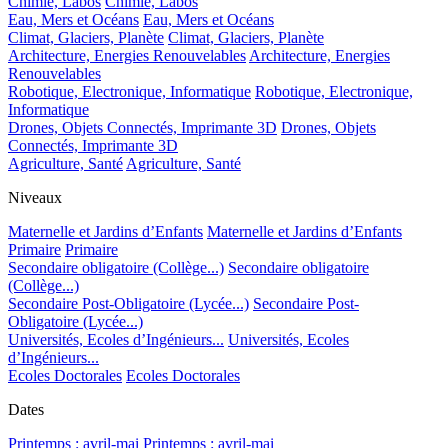
Chimie, Labos
Chimie, Labos
Eau, Mers et Océans
Eau, Mers et Océans
Climat, Glaciers, Planète
Climat, Glaciers, Planète
Architecture, Energies Renouvelables
Architecture, Energies
Renouvelables
Robotique, Electronique, Informatique
Robotique, Electronique,
Informatique
Drones, Objets Connectés, Imprimante 3D
Drones, Objets
Connectés, Imprimante 3D
Agriculture, Santé
Agriculture, Santé
Niveaux
Maternelle et Jardins d’Enfants
Maternelle et Jardins d’Enfants
Primaire
Primaire
Secondaire obligatoire (Collège...)
Secondaire obligatoire
(Collège...)
Secondaire Post-Obligatoire (Lycée...)
Secondaire Post-
Obligatoire (Lycée...)
Universités, Ecoles d’Ingénieurs...
Universités, Ecoles
d’Ingénieurs...
Ecoles Doctorales
Ecoles Doctorales
Dates
Printemps : avril-mai
Printemps : avril-mai