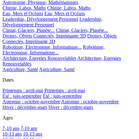
Astronomie, Physique, Mathématiques
Chimie, Labos, Maths
Chimie, Labos, Maths
Eau, Mers et Océans
Eau, Mers et Océans
Leadership, Développement Personnel
Leadership,
Développement Personnel
Climat, Glaciers, Planète...
Climat, Glaciers, Planète...
Drones, Objets Connectés, Imprimante 3D
Drones, Objets
Connectés, Imprimante 3D
Robotique, Electronique, Informatique...
Robotique,
Electronique, Informatique...
Architecture, Energies Renouvelables
Architecture, Energies
Renouvelables
Agriculture, Santé
Agriculture, Santé
Dates
Printemps : avril-mai
Printemps : avril-mai
Été : juin-septembre
Été : juin-septembre
Automne : octobre-novembre
Automne : octobre-novembre
Hiver : décembre-mars
Hiver : décembre-mars
Ages
7-10 ans
7-10 ans
10-13 ans
10-13 ans