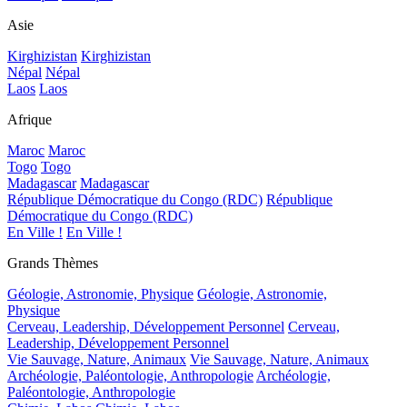
Asie
Kirghizistan
Kirghizistan
Népal
Népal
Laos
Laos
Afrique
Maroc
Maroc
Togo
Togo
Madagascar
Madagascar
République Démocratique du Congo (RDC)
République
Démocratique du Congo (RDC)
En Ville !
En Ville !
Grands Thèmes
Géologie, Astronomie, Physique
Géologie, Astronomie,
Physique
Cerveau, Leadership, Développement Personnel
Cerveau,
Leadership, Développement Personnel
Vie Sauvage, Nature, Animaux
Vie Sauvage, Nature, Animaux
Archéologie, Paléontologie, Anthropologie
Archéologie,
Paléontologie, Anthropologie