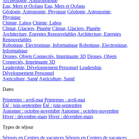
Archéologie, Anthropologie
Eau, Mers et Océans
Eau, Mers et Océans
Géologie, Astronomie, Physique
Géologie, Astronomie,
Physique
Chimie, Labos
Chimie, Labos
Climat, Glaciers, Planète
Climat, Glaciers, Planète
Architecture, Energies Renouvelables
Architecture, Energies
Renouvelables
Robotique, Electronique, Informatique
Robotique, Electronique,
Informatique
Drones, Objets Connectés, Imprimante 3D
Drones, Objets
Connectés, Imprimante 3D
Leadership, Développement Personnel
Leadership,
Développement Personnel
Agriculture, Santé
Agriculture, Santé
Dates
Printemps : avril-mai
Printemps : avril-mai
Été : juin-septembre
Été : juin-septembre
Automne : octobre-novembre
Automne : octobre-novembre
Hiver : décembre-mars
Hiver : décembre-mars
Types de séjour
Séjours en Centres de vacances
Séjours en Centres de vacances