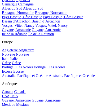
Camargue
Camargue
Alpes du Sud
Alpes du Sud
Bretagne, Normandie
Bretagne, Normandie
Pays Basque, Côte Basque
Pays Basque, Côte Basque
Bassin d’Arcachon
Bassin d’Arcachon
Vosges, Vittel, Nancy
Vosges, Vittel, Nancy
Guyane, Amazonie
Guyane, Amazonie
Île de la Réunion
Île de la Réunion
Europe
Angleterre
Angleterre
Norvège
Norvège
Italie
Italie
Grèce
Grèce
Portugal, Les Acores
Portugal, Les Acores
Ecosse
Ecosse
Australie, Pacifique et Océanie
Australie, Pacifique et Océanie
Amériques
Canada
Canada
USA
USA
Guyane, Amazonie
Guyane, Amazonie
Mexique
Mexique