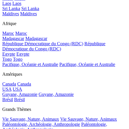
Laos
Laos
Sri Lanka
Sri Lanka
Maldives
Maldives
Afrique
Maroc
Maroc
Madagascar
Madagascar
République Démocratique du Congo (RDC)
République
Démocratique du Congo (RDC)
Egypte
Egypte
Togo
Togo
Pacifique, Océanie et Australie
Pacifique, Océanie et Australie
Amériques
Canada
Canada
USA
USA
Guyane, Amazonie
Guyane, Amazonie
Brésil
Brésil
Grands Thèmes
Vie Sauvage, Nature, Animaux
Vie Sauvage, Nature, Animaux
Paléontologie, Archéologie, Anthropologie
Paléontologie,