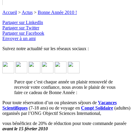
Accueil
>
Actus
>
Bonne Année 2010 !
Partager sur LinkedIn
Partager sur Twitter
Bonne Année 2010 !
Partager sur Facebook
Envoyer à un ami
Profitez de démarrer l'année en beauté !
↓ Lire le descriptif
détaillé plus bas ↓
Suivez notre actualité sur les réseaux sociaux :
Parce que c’est chaque année un plaisir renouvelé de
recevoir votre confiance, nous avons le plaisir de vous
faire ce cadeau de Bonne Année :
Pour toute réservation d’un ou plusieurs séjours de
Vacances
Scientifiques
(7-18 ans) ou de voyage en
Congé Solidaire
(adultes)
organisés par l’ONG Objectif Sciences International,
vous bénéficiez de 20% de réduction pour toute commande passée
avant le 15 février 2010