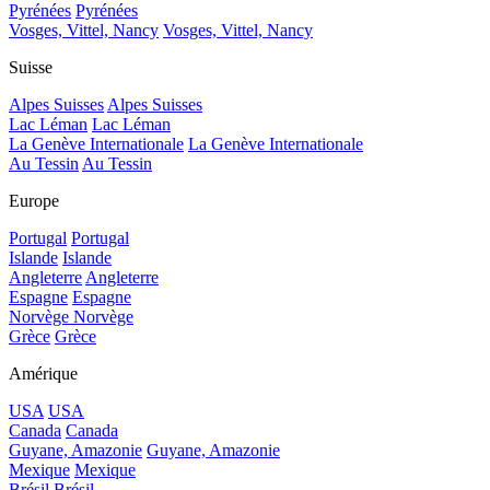
Pyrénées
Pyrénées
Vosges, Vittel, Nancy
Vosges, Vittel, Nancy
Suisse
Alpes Suisses
Alpes Suisses
Lac Léman
Lac Léman
La Genève Internationale
La Genève Internationale
Au Tessin
Au Tessin
Europe
Portugal
Portugal
Islande
Islande
Angleterre
Angleterre
Espagne
Espagne
Norvège
Norvège
Grèce
Grèce
Amérique
USA
USA
Canada
Canada
Guyane, Amazonie
Guyane, Amazonie
Mexique
Mexique
Brésil
Brésil