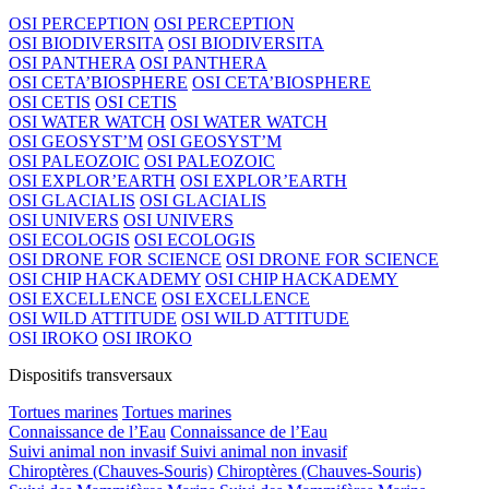
OSI PERCEPTION
OSI PERCEPTION
OSI BIODIVERSITA
OSI BIODIVERSITA
OSI PANTHERA
OSI PANTHERA
OSI CETA’BIOSPHERE
OSI CETA’BIOSPHERE
OSI CETIS
OSI CETIS
OSI WATER WATCH
OSI WATER WATCH
OSI GEOSYST’M
OSI GEOSYST’M
OSI PALEOZOIC
OSI PALEOZOIC
OSI EXPLOR’EARTH
OSI EXPLOR’EARTH
OSI GLACIALIS
OSI GLACIALIS
OSI UNIVERS
OSI UNIVERS
OSI ECOLOGIS
OSI ECOLOGIS
OSI DRONE FOR SCIENCE
OSI DRONE FOR SCIENCE
OSI CHIP HACKADEMY
OSI CHIP HACKADEMY
OSI EXCELLENCE
OSI EXCELLENCE
OSI WILD ATTITUDE
OSI WILD ATTITUDE
OSI IROKO
OSI IROKO
Dispositifs transversaux
Tortues marines
Tortues marines
Connaissance de l’Eau
Connaissance de l’Eau
Suivi animal non invasif
Suivi animal non invasif
Chiroptères (Chauves-Souris)
Chiroptères (Chauves-Souris)