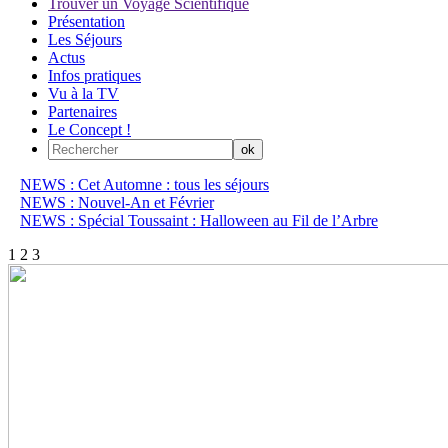
Trouver un Voyage Scientifique
Présentation
Les Séjours
Actus
Infos pratiques
Vu à la TV
Partenaires
Le Concept !
NEWS : Cet Automne : tous les séjours
NEWS : Nouvel-An et Février
NEWS : Spécial Toussaint : Halloween au Fil de l’Arbre
1
2
3