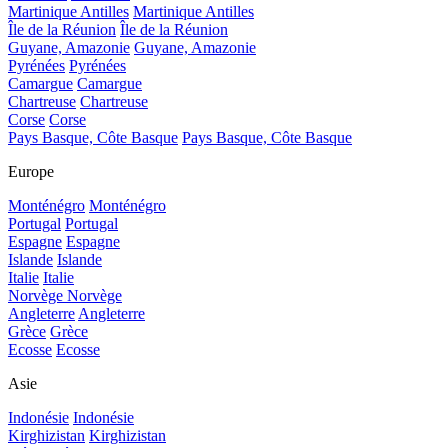
Martinique Antilles
Martinique Antilles
Île de la Réunion
Île de la Réunion
Guyane, Amazonie
Guyane, Amazonie
Pyrénées
Pyrénées
Camargue
Camargue
Chartreuse
Chartreuse
Corse
Corse
Pays Basque, Côte Basque
Pays Basque, Côte Basque
Europe
Monténégro
Monténégro
Portugal
Portugal
Espagne
Espagne
Islande
Islande
Italie
Italie
Norvège
Norvège
Angleterre
Angleterre
Grèce
Grèce
Ecosse
Ecosse
Asie
Indonésie
Indonésie
Kirghizistan
Kirghizistan