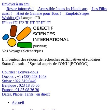
Envoyer à un ami
Restez informés !
Accessible à tous les Handicaps
Les Filles
aussi !
Haut de Gamme pour Tous !
Emplois/Stages
Wishlist (
0
)
Langue : FR
Vos Voyages Scientifiques
L’inventeur des séjours de recherches participatives et solidaires
Statut Consultatif Spécial auprès de l’ONU (ECOSOC)
Courriel :
Ecrivez-nous
Québec :
+1 (438) 558-1643
Suisse :
022 519 0440
Belgique :
023 18 35 65
France :
01 85 08 36 30
Dates, Places, Tarifs :
en direct
Accueil