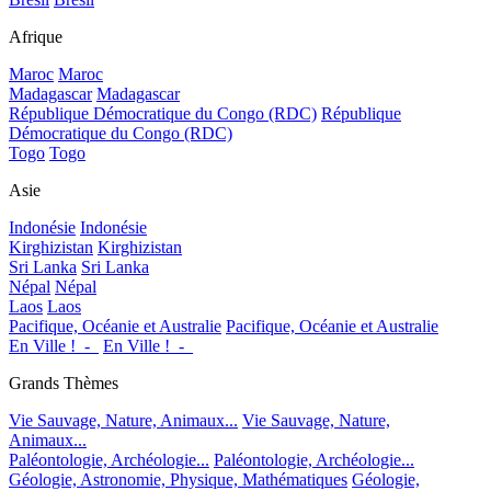
Afrique
Maroc
Maroc
Madagascar
Madagascar
République Démocratique du Congo (RDC)
République
Démocratique du Congo (RDC)
Togo
Togo
Asie
Indonésie
Indonésie
Kirghizistan
Kirghizistan
Sri Lanka
Sri Lanka
Népal
Népal
Laos
Laos
Pacifique, Océanie et Australie
Pacifique, Océanie et Australie
En Ville !_-_
En Ville !_-_
Grands Thèmes
Vie Sauvage, Nature, Animaux...
Vie Sauvage, Nature,
Animaux...
Paléontologie, Archéologie...
Paléontologie, Archéologie...
Géologie, Astronomie, Physique, Mathématiques
Géologie,