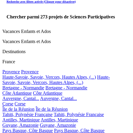
Recherche avec filtres activée (Cliquer pour désactiver)
Chercher parmi
273
projets de Sciences Participatives
Vacances Enfants et Ados
Vacances Enfants et Ados
Destinations
France
Provence
Provence
Haute-Savoie, Savoie, Vercors, Hautes Alpes, (...)
Haute-
Savoie, Savoie, Vercors, Hautes Alpes, (...)
Bretagne - Normandie
Bretagne - Normandie
Côte Atlantique
Côte Atlantique
Auvergne, Cantal...
Auvergne, Cantal...
Corse
Corse
Île de la Réunion
Île de la Réunion
Tahiti, Polynésie Française
Tahiti, Polynésie Française
Antilles, Martinique
Antilles, Martinique
Guyane, Amazonie
Guyane, Amazonie
Pays Basque, Côte Basque
Pays Basque, Côte Basque