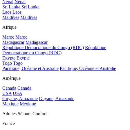
Népal
Népal
Sri Lanka
Sri Lanka
Laos
Laos
Maldives
Maldives
Afrique
Maroc
Maroc
Madagascar
Madagascar
République Démocratique du Congo (RDC)
République
Démocratique du Congo (RDC)
Egypte
Egypte
Togo
Togo
Pacifique, Océanie et Australie
Pacifique, Océanie et Australie
Amérique
Canada
Canada
USA
USA
Guyane, Amazonie
Guyane, Amazonie
Mexique
Mexique
Adultes Séjours Confort
France