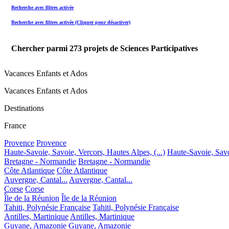
Recherche avec filtres activée
Recherche avec filtres activée (Cliquer pour désactiver)
Chercher parmi
273
projets de Sciences Participatives
Vacances Enfants et Ados
Vacances Enfants et Ados
Destinations
France
Provence
Provence
Haute-Savoie, Savoie, Vercors, Hautes Alpes, (...)
Haute-Savoie, Savoi
Bretagne - Normandie
Bretagne - Normandie
Côte Atlantique
Côte Atlantique
Auvergne, Cantal...
Auvergne, Cantal...
Corse
Corse
Île de la Réunion
Île de la Réunion
Tahiti, Polynésie Française
Tahiti, Polynésie Française
Antilles, Martinique
Antilles, Martinique
Guyane, Amazonie
Guyane, Amazonie