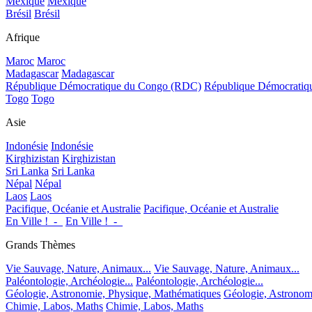
Mexique
Mexique
Brésil
Brésil
Afrique
Maroc
Maroc
Madagascar
Madagascar
République Démocratique du Congo (RDC)
République Démocrati
Togo
Togo
Asie
Indonésie
Indonésie
Kirghizistan
Kirghizistan
Sri Lanka
Sri Lanka
Népal
Népal
Laos
Laos
Pacifique, Océanie et Australie
Pacifique, Océanie et Australie
En Ville !_-_
En Ville !_-_
Grands Thèmes
Vie Sauvage, Nature, Animaux...
Vie Sauvage, Nature, Animaux...
Paléontologie, Archéologie...
Paléontologie, Archéologie...
Géologie, Astronomie, Physique, Mathématiques
Géologie, Astronom
Chimie, Labos, Maths
Chimie, Labos, Maths