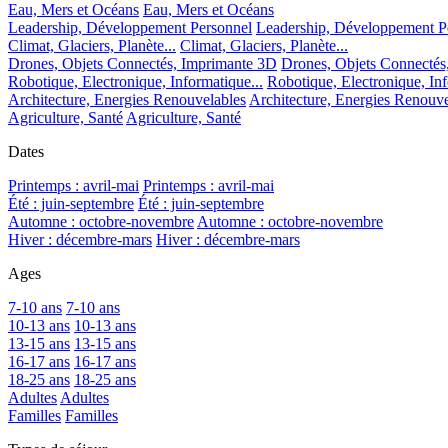
Eau, Mers et Océans
Eau, Mers et Océans
Leadership, Développement Personnel
Leadership, Développement P
Climat, Glaciers, Planète...
Climat, Glaciers, Planète...
Drones, Objets Connectés, Imprimante 3D
Drones, Objets Connectés
Robotique, Electronique, Informatique...
Robotique, Electronique, Inf
Architecture, Energies Renouvelables
Architecture, Energies Renouve
Agriculture, Santé
Agriculture, Santé
Dates
Printemps : avril-mai
Printemps : avril-mai
Été : juin-septembre
Été : juin-septembre
Automne : octobre-novembre
Automne : octobre-novembre
Hiver : décembre-mars
Hiver : décembre-mars
Ages
7-10 ans
7-10 ans
10-13 ans
10-13 ans
13-15 ans
13-15 ans
16-17 ans
16-17 ans
18-25 ans
18-25 ans
Adultes
Adultes
Familles
Familles