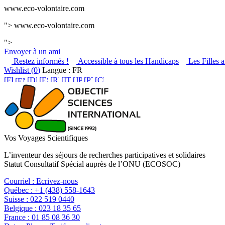
www.eco-volontaire.com
">
www.eco-volontaire.com
">
Envoyer à un ami
Restez informés !
Accessible à tous les Handicaps
Les Filles a
Wishlist (
0
)
Langue : FR
Vos Voyages Scientifiques
L’inventeur des séjours de recherches participatives et solidaires
Statut Consultatif Spécial auprès de l’ONU (ECOSOC)
Courriel :
Ecrivez-nous
Québec :
+1 (438) 558-1643
Suisse :
022 519 0440
Belgique :
023 18 35 65
France :
01 85 08 36 30