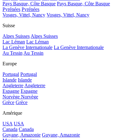
Pays Basque, Côte Basque
Pays Basque, Côte Basque
Pyrénées
Pyrénées
Vosges, Vittel, Nancy
Vosges, Vittel, Nancy
Suisse
Alpes Suisses
Alpes Suisses
Lac Léman
Lac Léman
La Genève Internationale
La Genève Internationale
Au Tessin
Au Tessin
Europe
Portugal
Portugal
Islande
Islande
Angleterre
Angleterre
Espagne
Espagne
Norvège
Norvège
Grèce
Grèce
Amérique
USA
USA
Canada
Canada
Guyane, Amazonie
Guyane, Amazonie