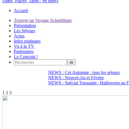
Dates, Places, Tarifs :
en direct
Accueil
Trouver un Voyage Scientifique
Présentation
Les Séjours
Actus
Infos pratiques
Vu à la TV
Partenaires
Le Concept !
NEWS : Cet Automne : tous les séjours
NEWS : Nouvel-An et Février
NEWS : Spécial Toussaint : Halloween au Fi
1
2
3