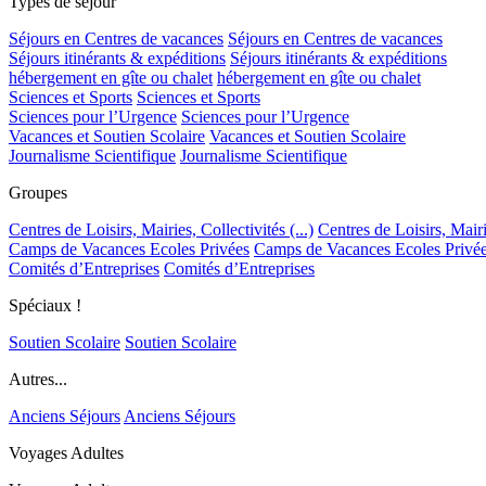
Types de séjour
Séjours en Centres de vacances
Séjours en Centres de vacances
Séjours itinérants & expéditions
Séjours itinérants & expéditions
hébergement en gîte ou chalet
hébergement en gîte ou chalet
Sciences et Sports
Sciences et Sports
Sciences pour l’Urgence
Sciences pour l’Urgence
Vacances et Soutien Scolaire
Vacances et Soutien Scolaire
Journalisme Scientifique
Journalisme Scientifique
Groupes
Centres de Loisirs, Mairies, Collectivités (...)
Centres de Loisirs, Mairie
Camps de Vacances Ecoles Privées
Camps de Vacances Ecoles Privé
Comités d’Entreprises
Comités d’Entreprises
Spéciaux !
Soutien Scolaire
Soutien Scolaire
Autres...
Anciens Séjours
Anciens Séjours
Voyages Adultes