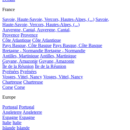
France
Savoie, Haute-Savoie, Vercors, Hautes-Alpes, (...)
Savoie,
Haute-Savoie, Vercors, Hautes-Alpes, (...)
Auvergne, Cantal,
Auvergne, Cantal,
Provence
Provence
Côte Atlantique
Côte Atlantique
Pays Basque, Côte Basque
Pays Basque, Côte Basque
Bretagne - Normandie
Bretagne - Normandie
Antilles, Martinique
Antilles, Martinique
Guyane, Amazonie
Guyane, Amazonie
Île de la Réunion
Île de la Réunion
Pyrénées
Pyrénées
Vosges, Vittel, Nancy
Vosges, Vittel, Nancy
Chartreuse
Chartreuse
Corse
Corse
Europe
Portugal
Portugal
Angleterre
Angleterre
Espagne
Espagne
Italie
Italie
Islande
Islande