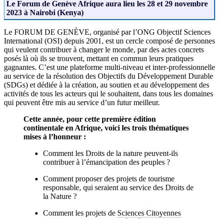
Le Forum de Genève Afrique aura lieu les 28 et 29 novembre
Pour permettre au plus grand nombre de pouvoir y participer.
↓
2023 à Nairobi (Kenya)
Lire le descriptif détaillé plus bas ↓
Le FORUM DE GENÈVE, organisé par l’ONG Objectif Sciences
International (OSI) depuis 2001, est un cercle composé de personnes
qui veulent contribuer à changer le monde, par des actes concrets
posés là où ils se trouvent, mettant en commun leurs pratiques
gagnantes. C’est une plateforme multi-niveau et inter-professionnelle
au service de la résolution des Objectifs du Développement Durable
(SDGs) et dédiée à la création, au soutien et au développement des
activités de tous les acteurs qui le souhaitent, dans tous les domaines
qui peuvent être mis au service d’un futur meilleur.
Cette année, pour cette première édition
continentale en Afrique, voici les trois thématiques
mises à l’honneur :
Comment les Droits de la nature peuvent-ils
contribuer à l’émancipation des peuples ?
Comment proposer des projets de tourisme
responsable, qui seraient au service des Droits de
la Nature ?
Comment les projets de
Sciences Citoyennes