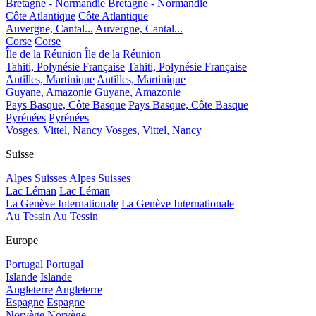
Bretagne - Normandie
Bretagne - Normandie
Côte Atlantique
Côte Atlantique
Auvergne, Cantal...
Auvergne, Cantal...
Corse
Corse
Île de la Réunion
Île de la Réunion
Tahiti, Polynésie Française
Tahiti, Polynésie Française
Antilles, Martinique
Antilles, Martinique
Guyane, Amazonie
Guyane, Amazonie
Pays Basque, Côte Basque
Pays Basque, Côte Basque
Pyrénées
Pyrénées
Vosges, Vittel, Nancy
Vosges, Vittel, Nancy
Suisse
Alpes Suisses
Alpes Suisses
Lac Léman
Lac Léman
La Genève Internationale
La Genève Internationale
Au Tessin
Au Tessin
Europe
Portugal
Portugal
Islande
Islande
Angleterre
Angleterre
Espagne
Espagne
Norvège
Norvège