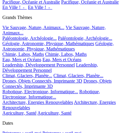
Pacifique, Océanie et Australie
Pacifique, Océanie et Australie
En Ville !_-_
En Ville !_-_
Grands Thèmes
Vie Sauvage, Nature, Animaux...
Vie Sauvage, Nature,
Animaux...
Paléontologie, Archéologie...
Paléontologie, Archéologie...
Géologie, Astronomie, Physique, Mathématiques
Géologie,
Astronomie, Physique, Mathématiques
Chimie, Labos, Maths
Chimie, Labos, Maths
Eau, Mers et Océans
Eau, Mers et Océans
Leadership, Développement Personnel
Leadership,
Développement Personnel
Climat, Glaciers, Planète...
Climat, Glaciers, Planète...
Drones, Objets Connectés, Imprimante 3D
Drones, Objets
Connectés, Imprimante 3D
Robotique, Electronique, Informatique...
Robotique,
Electronique, Informatique...
Architecture, Energies Renouvelables
Architecture, Energies
Renouvelables
Agriculture, Santé
Agriculture, Santé
Dates