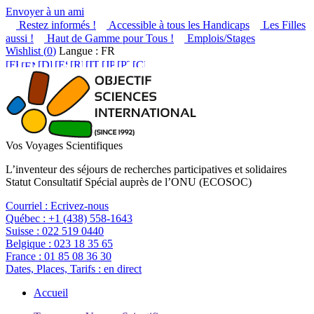
Envoyer à un ami
Restez informés !
Accessible à tous les Handicaps
Les Filles
aussi !
Haut de Gamme pour Tous !
Emplois/Stages
Wishlist (
0
)
Langue : FR
Vos Voyages Scientifiques
L’inventeur des séjours de recherches participatives et solidaires
Statut Consultatif Spécial auprès de l’ONU (ECOSOC)
Courriel :
Ecrivez-nous
Québec :
+1 (438) 558-1643
Suisse :
022 519 0440
Belgique :
023 18 35 65
France :
01 85 08 36 30
Dates, Places, Tarifs :
en direct
Accueil