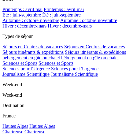
Printemps : avril-mai
Printemps : avril-mai
Été : juin-septembre
Été : juin-septembre
Automne : octobre-novembre
Automne : octobre-novembre
Hiver : décembre-mars
Hiver : décembre-mars
Types de séjour
Séjours en Centres de vacances
Séjours en Centres de vacances
Séjours itinérants & expéditions
Séjours itinérants & expéditions
hébergement en gîte ou chalet
hébergement en gîte ou chalet
Sciences et Sports
Sciences et Sports
Sciences pour l’Urgence
Sciences pour l’Urgence
Journalisme Scientifique
Journalisme Scientifique
Week-end
Week-end
Destination
France
Hautes Alpes
Hautes Alpes
Chartreuse
Chartreuse