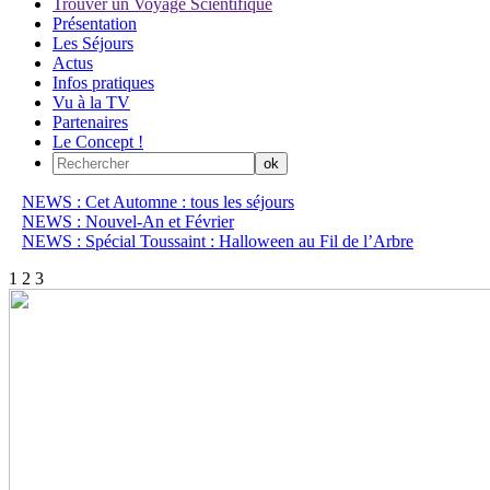
Trouver un Voyage Scientifique
Présentation
Les Séjours
Actus
Infos pratiques
Vu à la TV
Partenaires
Le Concept !
NEWS : Cet Automne : tous les séjours
NEWS : Nouvel-An et Février
NEWS : Spécial Toussaint : Halloween au Fil de l’Arbre
1
2
3