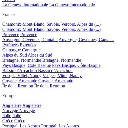
La Genève Internationale
La Genève Internationale
France
Chamonix-Mont-Blanc, Savoie, Vercors, Alpes du (...)
Chamonix-Mont-Blanc, Savoie, Vercors, Alpes du (...)
Provence
Provence
Auvergne, Cévennes, Cantal...
Auvergne, Cévennes, Cantal...
Pyrénées
Pyrénées
Camargue
Camargue
Alpes du Sud
Alpes du Sud
Bretagne, Normandie
Bretagne, Normandie
Pays Basque, Côte Basque
Pays Basque, Côte Basque
Bassin d’Arcachon
Bassin d’Arcachon
Vosges, Vittel, Nancy
Vosges, Vittel, Nancy
Guyane, Amazonie
Guyane, Amazonie
Île de la Réunion
Île de la Réunion
Europe
Angleterre
Angleterre
Norvège
Norvège
Italie
Italie
Grèce
Grèce
Portugal, Les Acores
Portugal, Les Acores