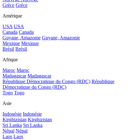
Grèce
Grèce
Amérique
USA
USA
Canada
Canada
Guyane, Amazonie
Guyane, Amazonie
Mexique
Mexique
Brésil
Brésil
Afrique
Maroc
Maroc
Madagascar
Madagascar
République Démocratique du Congo (RDC)
République
Démocratique du Congo (RDC)
Togo
Togo
Asie
Indonésie
Indonésie
Kirghizistan
Kirghizistan
Sri Lanka
Sri Lanka
Népal
Népal
Laos
Laos