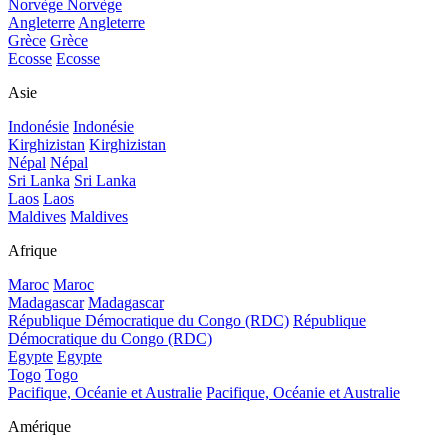
Norvège
Norvège
Angleterre
Angleterre
Grèce
Grèce
Ecosse
Ecosse
Asie
Indonésie
Indonésie
Kirghizistan
Kirghizistan
Népal
Népal
Sri Lanka
Sri Lanka
Laos
Laos
Maldives
Maldives
Afrique
Maroc
Maroc
Madagascar
Madagascar
République Démocratique du Congo (RDC)
République
Démocratique du Congo (RDC)
Egypte
Egypte
Togo
Togo
Pacifique, Océanie et Australie
Pacifique, Océanie et Australie
Amérique