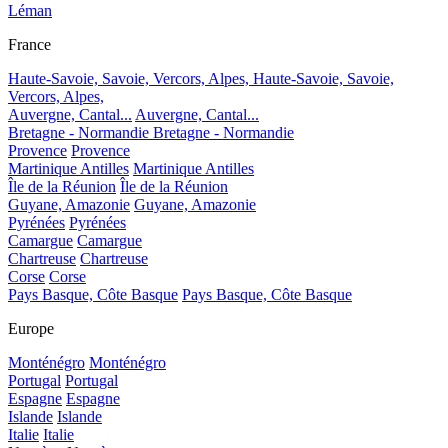
Léman
France
Haute-Savoie, Savoie, Vercors, Alpes,
Haute-Savoie, Savoie,
Vercors, Alpes,
Auvergne, Cantal...
Auvergne, Cantal...
Bretagne - Normandie
Bretagne - Normandie
Provence
Provence
Martinique Antilles
Martinique Antilles
Île de la Réunion
Île de la Réunion
Guyane, Amazonie
Guyane, Amazonie
Pyrénées
Pyrénées
Camargue
Camargue
Chartreuse
Chartreuse
Corse
Corse
Pays Basque, Côte Basque
Pays Basque, Côte Basque
Europe
Monténégro
Monténégro
Portugal
Portugal
Espagne
Espagne
Islande
Islande
Italie
Italie