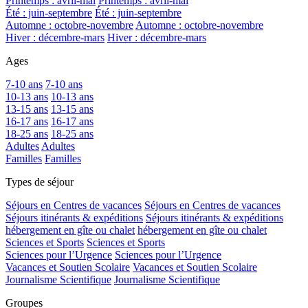
Printemps : avril-mai
Printemps : avril-mai
Été : juin-septembre
Été : juin-septembre
Automne : octobre-novembre
Automne : octobre-novembre
Hiver : décembre-mars
Hiver : décembre-mars
Ages
7-10 ans
7-10 ans
10-13 ans
10-13 ans
13-15 ans
13-15 ans
16-17 ans
16-17 ans
18-25 ans
18-25 ans
Adultes
Adultes
Familles
Familles
Types de séjour
Séjours en Centres de vacances
Séjours en Centres de vacances
Séjours itinérants & expéditions
Séjours itinérants & expéditions
hébergement en gîte ou chalet
hébergement en gîte ou chalet
Sciences et Sports
Sciences et Sports
Sciences pour l’Urgence
Sciences pour l’Urgence
Vacances et Soutien Scolaire
Vacances et Soutien Scolaire
Journalisme Scientifique
Journalisme Scientifique
Groupes