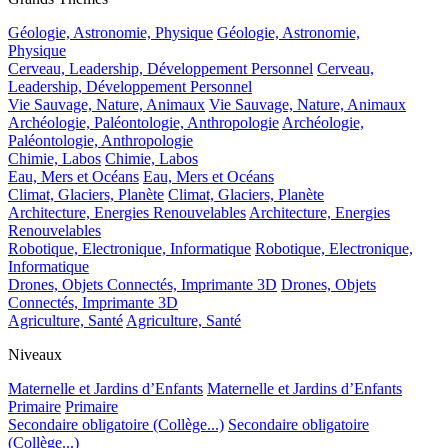
Géologie, Astronomie, Physique
Géologie, Astronomie,
Physique
Cerveau, Leadership, Développement Personnel
Cerveau,
Leadership, Développement Personnel
Vie Sauvage, Nature, Animaux
Vie Sauvage, Nature, Animaux
Archéologie, Paléontologie, Anthropologie
Archéologie,
Paléontologie, Anthropologie
Chimie, Labos
Chimie, Labos
Eau, Mers et Océans
Eau, Mers et Océans
Climat, Glaciers, Planète
Climat, Glaciers, Planète
Architecture, Energies Renouvelables
Architecture, Energies
Renouvelables
Robotique, Electronique, Informatique
Robotique, Electronique,
Informatique
Drones, Objets Connectés, Imprimante 3D
Drones, Objets
Connectés, Imprimante 3D
Agriculture, Santé
Agriculture, Santé
Niveaux
Maternelle et Jardins d’Enfants
Maternelle et Jardins d’Enfants
Primaire
Primaire
Secondaire obligatoire (Collège...)
Secondaire obligatoire
(Collège...)