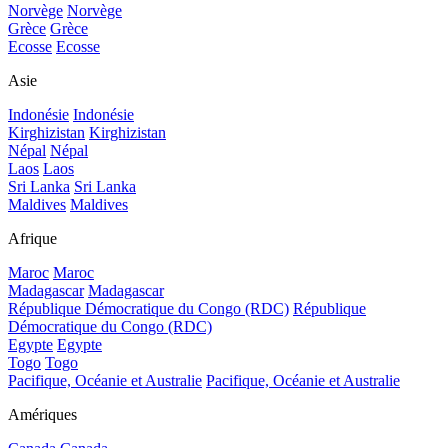
Norvège
Norvège
Grèce
Grèce
Ecosse
Ecosse
Asie
Indonésie
Indonésie
Kirghizistan
Kirghizistan
Népal
Népal
Laos
Laos
Sri Lanka
Sri Lanka
Maldives
Maldives
Afrique
Maroc
Maroc
Madagascar
Madagascar
République Démocratique du Congo (RDC)
République
Démocratique du Congo (RDC)
Egypte
Egypte
Togo
Togo
Pacifique, Océanie et Australie
Pacifique, Océanie et Australie
Amériques