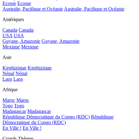
Ecosse
Ecosse
Australie, Pacifique et Océanie
Australie, Pacifique et Océanie
Amériques
Canada
Canada
USA
USA
Guyane, Amazonie
Guyane, Amazonie
Mexique
Mexique
Asie
Kirghizistan
Kirghizistan
Népal
Népal
Laos
Laos
Afrique
Maroc
Maroc
Togo
Togo
Madagascar
Madagascar
République Démocratique du Congo (RDC)
République
Démocratique du Congo (RDC)
En Ville !
En Ville !
Grands Thèmes