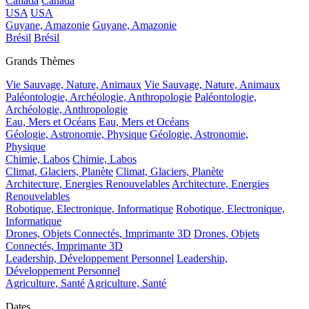
Canada
Canada
USA
USA
Guyane, Amazonie
Guyane, Amazonie
Brésil
Brésil
Grands Thèmes
Vie Sauvage, Nature, Animaux
Vie Sauvage, Nature, Animaux
Paléontologie, Archéologie, Anthropologie
Paléontologie,
Archéologie, Anthropologie
Eau, Mers et Océans
Eau, Mers et Océans
Géologie, Astronomie, Physique
Géologie, Astronomie,
Physique
Chimie, Labos
Chimie, Labos
Climat, Glaciers, Planète
Climat, Glaciers, Planète
Architecture, Energies Renouvelables
Architecture, Energies
Renouvelables
Robotique, Electronique, Informatique
Robotique, Electronique,
Informatique
Drones, Objets Connectés, Imprimante 3D
Drones, Objets
Connectés, Imprimante 3D
Leadership, Développement Personnel
Leadership,
Développement Personnel
Agriculture, Santé
Agriculture, Santé
Dates