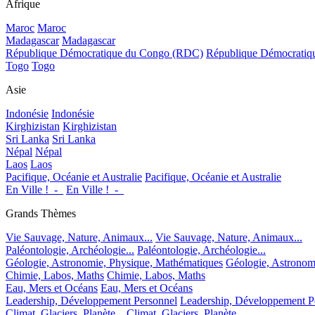
Afrique
Maroc
Maroc
Madagascar
Madagascar
République Démocratique du Congo (RDC)
République Démocrati
Togo
Togo
Asie
Indonésie
Indonésie
Kirghizistan
Kirghizistan
Sri Lanka
Sri Lanka
Népal
Népal
Laos
Laos
Pacifique, Océanie et Australie
Pacifique, Océanie et Australie
En Ville !_-_
En Ville !_-_
Grands Thèmes
Vie Sauvage, Nature, Animaux...
Vie Sauvage, Nature, Animaux...
Paléontologie, Archéologie...
Paléontologie, Archéologie...
Géologie, Astronomie, Physique, Mathématiques
Géologie, Astronom
Chimie, Labos, Maths
Chimie, Labos, Maths
Eau, Mers et Océans
Eau, Mers et Océans
Leadership, Développement Personnel
Leadership, Développement P
Climat, Glaciers, Planète...
Climat, Glaciers, Planète...