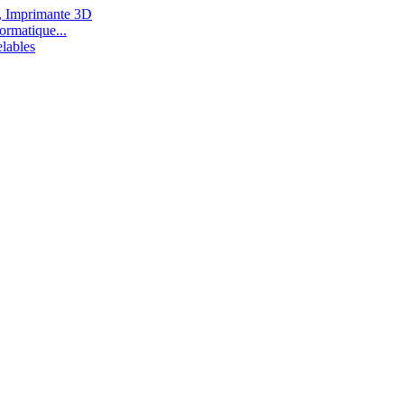
, Imprimante 3D
ormatique...
lables