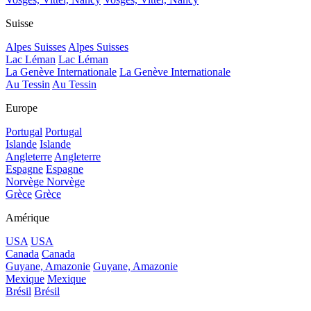
Suisse
Alpes Suisses
Alpes Suisses
Lac Léman
Lac Léman
La Genève Internationale
La Genève Internationale
Au Tessin
Au Tessin
Europe
Portugal
Portugal
Islande
Islande
Angleterre
Angleterre
Espagne
Espagne
Norvège
Norvège
Grèce
Grèce
Amérique
USA
USA
Canada
Canada
Guyane, Amazonie
Guyane, Amazonie
Mexique
Mexique
Brésil
Brésil