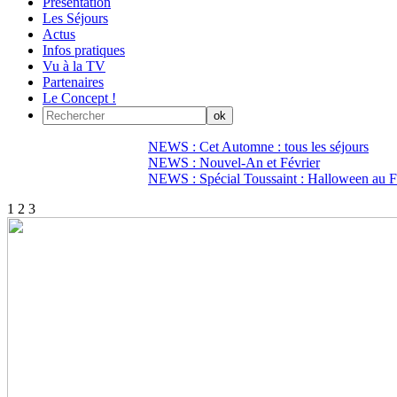
Présentation
Les Séjours
Actus
Infos pratiques
Vu à la TV
Partenaires
Le Concept !
NEWS : Cet Automne : tous les séjours
NEWS : Nouvel-An et Février
NEWS : Spécial Toussaint : Halloween au Fi
1
2
3