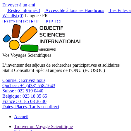
Envoyer à un ami
Restez informés !
Accessible à tous les Handicaps
Les Filles a
Wishlist (
0
)
Langue : FR
Vos Voyages Scientifiques
L’inventeur des séjours de recherches participatives et solidaires
Statut Consultatif Spécial auprès de l’ONU (ECOSOC)
Courriel :
Ecrivez-nous
Québec :
+1 (438) 558-1643
Suisse :
022 519 0440
Belgique :
023 18 35 65
France :
01 85 08 36 30
Dates, Places, Tarifs :
en direct
Accueil
Trouver un Voyage Scientifique