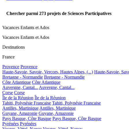
Chercher parmi
273
projets de Sciences Participatives
Vacances Enfants et Ados
Vacances Enfants et Ados
Destinations
France
Provence
Provence
Haute-Savoie, Savoie, Vercors, Hautes Alpes, (...)
Haute-Savoie, Savoi
Bretagne - Normandie
Bretagne - Normandie
Côte Atlantique
Côte Atlantique
Auvergne, Cantal...
Auvergne, Cantal...
Corse
Corse
Île de la Réunion
Île de la Réunion
Tahiti, Polynésie Française
Tahiti, Polynésie Française
Antilles, Martinique
Antilles, Martinique
Guyane, Amazonie
Guyane, Amazonie
Pays Basque, Côte Basque
Pays Basque, Côte Basque
Pyrénées
Pyrénées
Vosges, Vittel, Nancy
Vosges, Vittel, Nancy