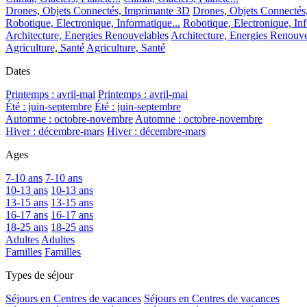
Drones, Objets Connectés, Imprimante 3D
Drones, Objets Connectés
Robotique, Electronique, Informatique...
Robotique, Electronique, Inf
Architecture, Energies Renouvelables
Architecture, Energies Renouve
Agriculture, Santé
Agriculture, Santé
Dates
Printemps : avril-mai
Printemps : avril-mai
Été : juin-septembre
Été : juin-septembre
Automne : octobre-novembre
Automne : octobre-novembre
Hiver : décembre-mars
Hiver : décembre-mars
Ages
7-10 ans
7-10 ans
10-13 ans
10-13 ans
13-15 ans
13-15 ans
16-17 ans
16-17 ans
18-25 ans
18-25 ans
Adultes
Adultes
Familles
Familles
Types de séjour
Séjours en Centres de vacances
Séjours en Centres de vacances