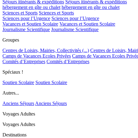
Séjours itinérants & expéditions
Séjours itinérants & expéditions
hébergement en gîte ou chalet
hébergement en gîte ou chalet
Sciences et Sports
Sciences et Sports
Sciences pour l’Urgence
Sciences pour l’Urgence
Vacances et Soutien Scolaire
Vacances et Soutien Scolaire
Journalisme Scientifique
Journalisme Scientifique
Groupes
Centres de Loisirs, Mairies, Collectivités (...)
Centres de Loisirs, Mairie
Camps de Vacances Ecoles Privées
Camps de Vacances Ecoles Privé
Comités d’Entreprises
Comités d’Entreprises
Spéciaux !
Soutien Scolaire
Soutien Scolaire
Autres...
Anciens Séjours
Anciens Séjours
Voyages Adultes
Voyages Adultes
Destinations