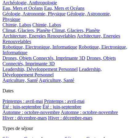
Archéologie, Anthropologie
Eau, Mers et Océans
Eau, Mers et Océans
Géologie, Astronomie, Physique
Géologie, Astronomie,
Physique
Chimie, Labos
Chimie, Labos
Climat, Glaciers, Planète
Climat, Glaciers, Planète
Architecture, Energies Renouvelables
Architecture, Energies
Renouvelables
Robotique, Electronique, Informatique
Robotique, Electronique,
Informatique
Drones, Objets Connectés, Imprimante 3D
Drones, Objets
Connectés, Imprimante 3D
Leadership, Développement Personnel
Leadership,
Développement Personnel
Agriculture, Santé
Agriculture, Santé
Dates
Printemps : avril-mai
Printemps : avril-mai
Été : juin-septembre
Été : juin-septembre
Automne : octobre-novembre
Automne : octobre-novembre
Hiver : décembre-mars
Hiver : décembre-mars
Types de séjour