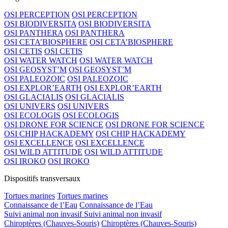
OSI PERCEPTION
OSI PERCEPTION
OSI BIODIVERSITA
OSI BIODIVERSITA
OSI PANTHERA
OSI PANTHERA
OSI CETA’BIOSPHERE
OSI CETA’BIOSPHERE
OSI CETIS
OSI CETIS
OSI WATER WATCH
OSI WATER WATCH
OSI GEOSYST’M
OSI GEOSYST’M
OSI PALEOZOIC
OSI PALEOZOIC
OSI EXPLOR’EARTH
OSI EXPLOR’EARTH
OSI GLACIALIS
OSI GLACIALIS
OSI UNIVERS
OSI UNIVERS
OSI ECOLOGIS
OSI ECOLOGIS
OSI DRONE FOR SCIENCE
OSI DRONE FOR SCIENCE
OSI CHIP HACKADEMY
OSI CHIP HACKADEMY
OSI EXCELLENCE
OSI EXCELLENCE
OSI WILD ATTITUDE
OSI WILD ATTITUDE
OSI IROKO
OSI IROKO
Dispositifs transversaux
Tortues marines
Tortues marines
Connaissance de l’Eau
Connaissance de l’Eau
Suivi animal non invasif
Suivi animal non invasif
Chiroptères (Chauves-Souris)
Chiroptères (Chauves-Souris)