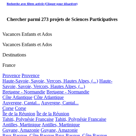
Recherche avec filtres activée (Cliquer pour désactiver)
Chercher parmi
273
projets de Sciences Participatives
Vacances Enfants et Ados
Vacances Enfants et Ados
Destinations
France
Provence
Provence
Haute-Savoie, Savoie, Vercors, Hautes Alpes, (...)
Haute-
Savoie, Savoie, Vercors, Hautes Alpes, (...)
Bretagne - Normandie
Bretagne - Normandie
Côte Atlantique
Côte Atlantique
Auvergne, Cantal...
Auvergne, Cantal...
Corse
Corse
Île de la Réunion
Île de la Réunion
Tahiti, Polynésie Française
Tahiti, Polynésie Française
Antilles, Martinique
Antilles, Martinique
Guyane, Amazonie
Guyane, Amazonie
Pays Basque, Côte Basque
Pays Basque, Côte Basque