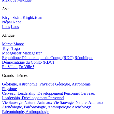
Mexique
Mexique
Asie
Kirghizistan
Kirghizistan
Népal
Népal
Laos
Laos
Afrique
Maroc
Maroc
Togo
Togo
Madagascar
Madagascar
République Démocratique du Congo (RDC)
République
Démocratique du Congo (RDC)
En Ville !
En Ville !
Grands Thèmes
Géologie, Astronomie, Physique
Géologie, Astronomie,
Physique
Cerveau, Leadership, Développement Personnel
Cerveau,
Leadership, Développement Personnel
Vie Sauvage, Nature, Animaux
Vie Sauvage, Nature, Animaux
Archéologie, Paléontologie, Anthropologie
Archéologie,
Paléontologie, Anthropologie