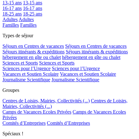
13-15 ans
13-15 ans
16-17 ans
16-17 ans
18-25 ans
18-25 ans
Adultes
Adultes
Familles
Familles
Types de séjour
Séjours en Centres de vacances
Séjours en Centres de vacances
Séjours itinérants & expéditions
Séjours itinérants & expéditions
hébergement en gîte ou chalet
hébergement en gîte ou chalet
Sciences et Sports
Sciences et Sports
Sciences pour l’Urgence
Sciences pour l’Urgence
Vacances et Soutien Scolaire
Vacances et Soutien Scolaire
Journalisme Scientifique
Journalisme Scientifique
Groupes
Centres de Loisirs, Mairies, Collectivités (...)
Centres de Loisirs,
Mairies, Collectivités (...)
Camps de Vacances Ecoles Privées
Camps de Vacances Ecoles
Privées
Comités d’Entreprises
Comités d’Entreprises
Spéciaux !