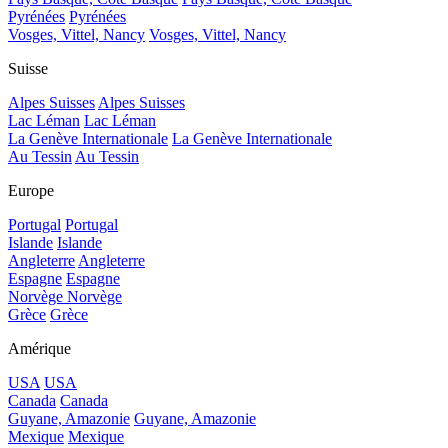
Pyrénées
Pyrénées
Vosges, Vittel, Nancy
Vosges, Vittel, Nancy
Suisse
Alpes Suisses
Alpes Suisses
Lac Léman
Lac Léman
La Genève Internationale
La Genève Internationale
Au Tessin
Au Tessin
Europe
Portugal
Portugal
Islande
Islande
Angleterre
Angleterre
Espagne
Espagne
Norvège
Norvège
Grèce
Grèce
Amérique
USA
USA
Canada
Canada
Guyane, Amazonie
Guyane, Amazonie
Mexique
Mexique