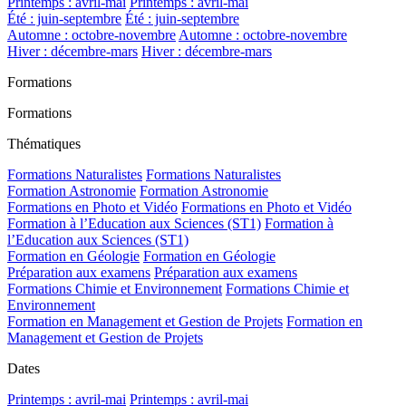
Printemps : avril-mai
Printemps : avril-mai
Été : juin-septembre
Été : juin-septembre
Automne : octobre-novembre
Automne : octobre-novembre
Hiver : décembre-mars
Hiver : décembre-mars
Formations
Formations
Thématiques
Formations Naturalistes
Formations Naturalistes
Formation Astronomie
Formation Astronomie
Formations en Photo et Vidéo
Formations en Photo et Vidéo
Formation à l’Education aux Sciences (ST1)
Formation à
l’Education aux Sciences (ST1)
Formation en Géologie
Formation en Géologie
Préparation aux examens
Préparation aux examens
Formations Chimie et Environnement
Formations Chimie et
Environnement
Formation en Management et Gestion de Projets
Formation en
Management et Gestion de Projets
Dates
Printemps : avril-mai
Printemps : avril-mai