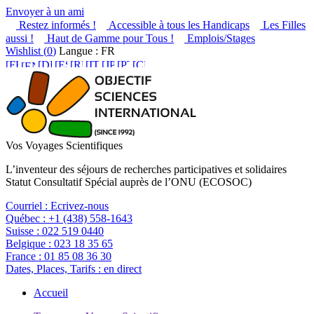
Envoyer à un ami
Restez informés !
Accessible à tous les Handicaps
Les Filles
aussi !
Haut de Gamme pour Tous !
Emplois/Stages
Wishlist (
0
)
Langue : FR
Vos Voyages Scientifiques
L’inventeur des séjours de recherches participatives et solidaires
Statut Consultatif Spécial auprès de l’ONU (ECOSOC)
Courriel :
Ecrivez-nous
Québec :
+1 (438) 558-1643
Suisse :
022 519 0440
Belgique :
023 18 35 65
France :
01 85 08 36 30
Dates, Places, Tarifs :
en direct
Accueil