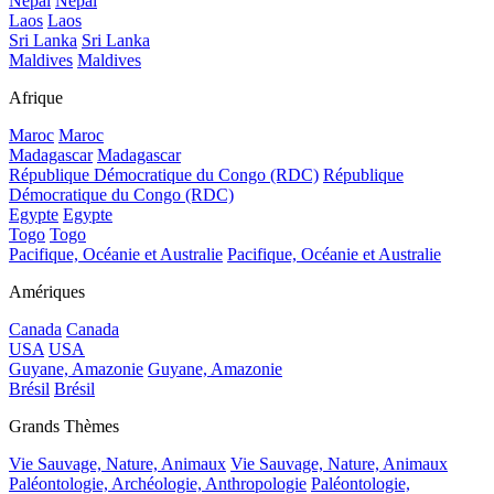
Népal
Népal
Laos
Laos
Sri Lanka
Sri Lanka
Maldives
Maldives
Afrique
Maroc
Maroc
Madagascar
Madagascar
République Démocratique du Congo (RDC)
République
Démocratique du Congo (RDC)
Egypte
Egypte
Togo
Togo
Pacifique, Océanie et Australie
Pacifique, Océanie et Australie
Amériques
Canada
Canada
USA
USA
Guyane, Amazonie
Guyane, Amazonie
Brésil
Brésil
Grands Thèmes
Vie Sauvage, Nature, Animaux
Vie Sauvage, Nature, Animaux
Paléontologie, Archéologie, Anthropologie
Paléontologie,