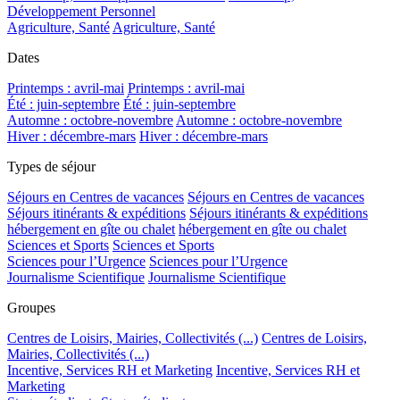
Développement Personnel
Agriculture, Santé
Agriculture, Santé
Dates
Printemps : avril-mai
Printemps : avril-mai
Été : juin-septembre
Été : juin-septembre
Automne : octobre-novembre
Automne : octobre-novembre
Hiver : décembre-mars
Hiver : décembre-mars
Types de séjour
Séjours en Centres de vacances
Séjours en Centres de vacances
Séjours itinérants & expéditions
Séjours itinérants & expéditions
hébergement en gîte ou chalet
hébergement en gîte ou chalet
Sciences et Sports
Sciences et Sports
Sciences pour l’Urgence
Sciences pour l’Urgence
Journalisme Scientifique
Journalisme Scientifique
Groupes
Centres de Loisirs, Mairies, Collectivités (...)
Centres de Loisirs,
Mairies, Collectivités (...)
Incentive, Services RH et Marketing
Incentive, Services RH et
Marketing