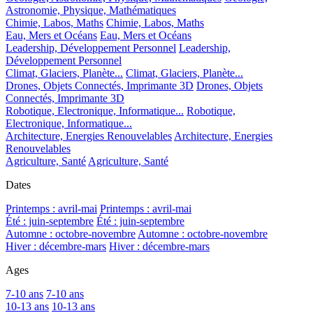
Astronomie, Physique, Mathématiques
Chimie, Labos, Maths
Chimie, Labos, Maths
Eau, Mers et Océans
Eau, Mers et Océans
Leadership, Développement Personnel
Leadership,
Développement Personnel
Climat, Glaciers, Planète...
Climat, Glaciers, Planète...
Drones, Objets Connectés, Imprimante 3D
Drones, Objets
Connectés, Imprimante 3D
Robotique, Electronique, Informatique...
Robotique,
Electronique, Informatique...
Architecture, Energies Renouvelables
Architecture, Energies
Renouvelables
Agriculture, Santé
Agriculture, Santé
Dates
Printemps : avril-mai
Printemps : avril-mai
Été : juin-septembre
Été : juin-septembre
Automne : octobre-novembre
Automne : octobre-novembre
Hiver : décembre-mars
Hiver : décembre-mars
Ages
7-10 ans
7-10 ans
10-13 ans
10-13 ans