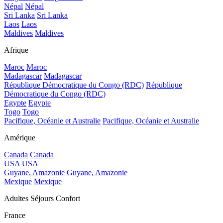
Népal
Népal
Sri Lanka
Sri Lanka
Laos
Laos
Maldives
Maldives
Afrique
Maroc
Maroc
Madagascar
Madagascar
République Démocratique du Congo (RDC)
République
Démocratique du Congo (RDC)
Egypte
Egypte
Togo
Togo
Pacifique, Océanie et Australie
Pacifique, Océanie et Australie
Amérique
Canada
Canada
USA
USA
Guyane, Amazonie
Guyane, Amazonie
Mexique
Mexique
Adultes Séjours Confort
France