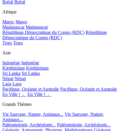
Brésil
Brésil
Afrique
Maroc
Maroc
Madagascar
Madagascar
République Démocratique du Congo (RDC)
République
Démocratique du Congo (RDC)
Togo
Togo
Asie
Indonésie
Indonésie
Kirghizistan
Kirghizistan
Sri Lanka
Sri Lanka
Népal
Népal
Laos
Laos
Pacifique, Océanie et Australie
Pacifique, Océanie et Australie
En Ville !_-_
En Ville !_-_
Grands Thèmes
Vie Sauvage, Nature, Animaux...
Vie Sauvage, Nature,
Animaux...
Paléontologie, Archéologie...
Paléontologie, Archéologie...
Géologie, Astronomie, Physique, Mathématiques
Géologie,