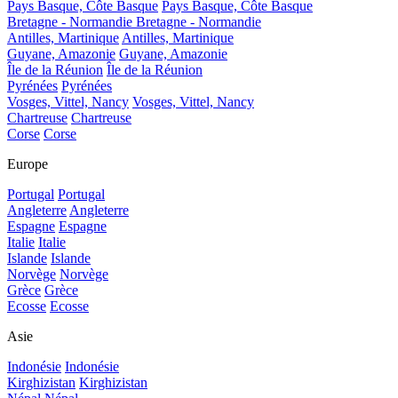
Pays Basque, Côte Basque
Pays Basque, Côte Basque
Bretagne - Normandie
Bretagne - Normandie
Antilles, Martinique
Antilles, Martinique
Guyane, Amazonie
Guyane, Amazonie
Île de la Réunion
Île de la Réunion
Pyrénées
Pyrénées
Vosges, Vittel, Nancy
Vosges, Vittel, Nancy
Chartreuse
Chartreuse
Corse
Corse
Europe
Portugal
Portugal
Angleterre
Angleterre
Espagne
Espagne
Italie
Italie
Islande
Islande
Norvège
Norvège
Grèce
Grèce
Ecosse
Ecosse
Asie
Indonésie
Indonésie
Kirghizistan
Kirghizistan