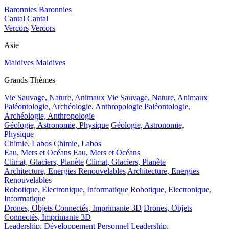
Baronnies
Baronnies
Cantal
Cantal
Vercors
Vercors
Asie
Maldives
Maldives
Grands Thèmes
Vie Sauvage, Nature, Animaux
Vie Sauvage, Nature, Animaux
Paléontologie, Archéologie, Anthropologie
Paléontologie,
Archéologie, Anthropologie
Géologie, Astronomie, Physique
Géologie, Astronomie,
Physique
Chimie, Labos
Chimie, Labos
Eau, Mers et Océans
Eau, Mers et Océans
Climat, Glaciers, Planète
Climat, Glaciers, Planète
Architecture, Energies Renouvelables
Architecture, Energies
Renouvelables
Robotique, Electronique, Informatique
Robotique, Electronique,
Informatique
Drones, Objets Connectés, Imprimante 3D
Drones, Objets
Connectés, Imprimante 3D
Leadership, Développement Personnel
Leadership,