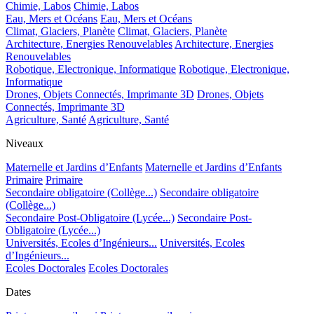
Chimie, Labos
Chimie, Labos
Eau, Mers et Océans
Eau, Mers et Océans
Climat, Glaciers, Planète
Climat, Glaciers, Planète
Architecture, Energies Renouvelables
Architecture, Energies
Renouvelables
Robotique, Electronique, Informatique
Robotique, Electronique,
Informatique
Drones, Objets Connectés, Imprimante 3D
Drones, Objets
Connectés, Imprimante 3D
Agriculture, Santé
Agriculture, Santé
Niveaux
Maternelle et Jardins d’Enfants
Maternelle et Jardins d’Enfants
Primaire
Primaire
Secondaire obligatoire (Collège...)
Secondaire obligatoire
(Collège...)
Secondaire Post-Obligatoire (Lycée...)
Secondaire Post-
Obligatoire (Lycée...)
Universités, Ecoles d’Ingénieurs...
Universités, Ecoles
d’Ingénieurs...
Ecoles Doctorales
Ecoles Doctorales
Dates