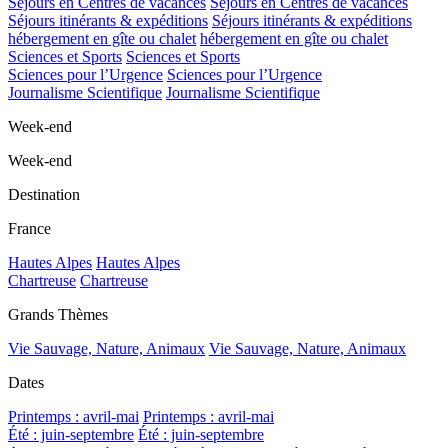
Séjours en Centres de vacances
Séjours en Centres de vacances
Séjours itinérants & expéditions
Séjours itinérants & expéditions
hébergement en gîte ou chalet
hébergement en gîte ou chalet
Sciences et Sports
Sciences et Sports
Sciences pour l’Urgence
Sciences pour l’Urgence
Journalisme Scientifique
Journalisme Scientifique
Week-end
Week-end
Destination
France
Hautes Alpes
Hautes Alpes
Chartreuse
Chartreuse
Grands Thèmes
Vie Sauvage, Nature, Animaux
Vie Sauvage, Nature, Animaux
Dates
Printemps : avril-mai
Printemps : avril-mai
Été : juin-septembre
Été : juin-septembre