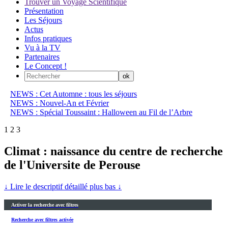
Trouver un Voyage Scientifique
Présentation
Les Séjours
Actus
Infos pratiques
Vu à la TV
Partenaires
Le Concept !
NEWS : Cet Automne : tous les séjours
NEWS : Nouvel-An et Février
NEWS : Spécial Toussaint : Halloween au Fil de l’Arbre
1
2
3
Climat : naissance du centre de recherche
de l'Universite de Perouse
↓ Lire le descriptif détaillé plus bas ↓
Activer la recherche avec filtres
Recherche avec filtres activée