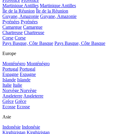
Provence
Provence
Martinique Antilles
Martinique Antilles
Île de la Réunion
Île de la Réunion
Guyane, Amazonie
Guyane, Amazonie
Pyrénées
Pyrénées
Camargue
Camargue
Chartreuse
Chartreuse
Corse
Corse
Pays Basque, Côte Basque
Pays Basque, Côte Basque
Europe
Monténégro
Monténégro
Portugal
Portugal
Espagne
Espagne
Islande
Islande
Italie
Italie
Norvège
Norvège
Angleterre
Angleterre
Grèce
Grèce
Ecosse
Ecosse
Asie
Indonésie
Indonésie
Kirghizistan
Kirghizistan