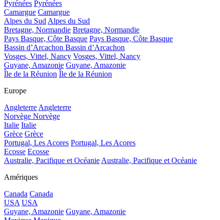
Pyrénées
Pyrénées
Camargue
Camargue
Alpes du Sud
Alpes du Sud
Bretagne, Normandie
Bretagne, Normandie
Pays Basque, Côte Basque
Pays Basque, Côte Basque
Bassin d’Arcachon
Bassin d’Arcachon
Vosges, Vittel, Nancy
Vosges, Vittel, Nancy
Guyane, Amazonie
Guyane, Amazonie
Île de la Réunion
Île de la Réunion
Europe
Angleterre
Angleterre
Norvège
Norvège
Italie
Italie
Grèce
Grèce
Portugal, Les Acores
Portugal, Les Acores
Ecosse
Ecosse
Australie, Pacifique et Océanie
Australie, Pacifique et Océanie
Amériques
Canada
Canada
USA
USA
Guyane, Amazonie
Guyane, Amazonie