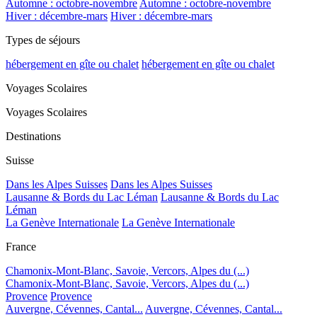
Automne : octobre-novembre
Automne : octobre-novembre
Hiver : décembre-mars
Hiver : décembre-mars
Types de séjours
hébergement en gîte ou chalet
hébergement en gîte ou chalet
Voyages Scolaires
Voyages Scolaires
Destinations
Suisse
Dans les Alpes Suisses
Dans les Alpes Suisses
Lausanne & Bords du Lac Léman
Lausanne & Bords du Lac
Léman
La Genève Internationale
La Genève Internationale
France
Chamonix-Mont-Blanc, Savoie, Vercors, Alpes du (...)
Chamonix-Mont-Blanc, Savoie, Vercors, Alpes du (...)
Provence
Provence
Auvergne, Cévennes, Cantal...
Auvergne, Cévennes, Cantal...