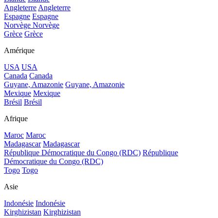
Angleterre
Angleterre
Espagne
Espagne
Norvège
Norvège
Grèce
Grèce
Amérique
USA
USA
Canada
Canada
Guyane, Amazonie
Guyane, Amazonie
Mexique
Mexique
Brésil
Brésil
Afrique
Maroc
Maroc
Madagascar
Madagascar
République Démocratique du Congo (RDC)
République
Démocratique du Congo (RDC)
Togo
Togo
Asie
Indonésie
Indonésie
Kirghizistan
Kirghizistan