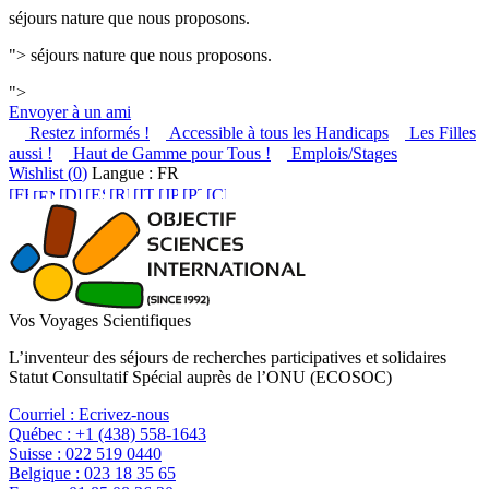
séjours nature que nous proposons.
">
séjours nature que nous proposons.
">
Envoyer à un ami
Restez informés !
Accessible à tous les Handicaps
Les Filles
aussi !
Haut de Gamme pour Tous !
Emplois/Stages
Wishlist (
0
)
Langue : FR
Vos Voyages Scientifiques
L’inventeur des séjours de recherches participatives et solidaires
Statut Consultatif Spécial auprès de l’ONU (ECOSOC)
Courriel :
Ecrivez-nous
Québec :
+1 (438) 558-1643
Suisse :
022 519 0440
Belgique :
023 18 35 65