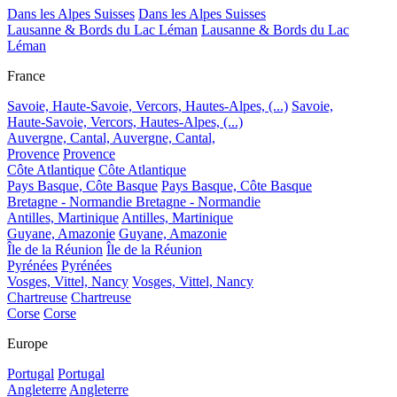
Dans les Alpes Suisses
Dans les Alpes Suisses
Lausanne & Bords du Lac Léman
Lausanne & Bords du Lac
Léman
France
Savoie, Haute-Savoie, Vercors, Hautes-Alpes, (...)
Savoie,
Haute-Savoie, Vercors, Hautes-Alpes, (...)
Auvergne, Cantal,
Auvergne, Cantal,
Provence
Provence
Côte Atlantique
Côte Atlantique
Pays Basque, Côte Basque
Pays Basque, Côte Basque
Bretagne - Normandie
Bretagne - Normandie
Antilles, Martinique
Antilles, Martinique
Guyane, Amazonie
Guyane, Amazonie
Île de la Réunion
Île de la Réunion
Pyrénées
Pyrénées
Vosges, Vittel, Nancy
Vosges, Vittel, Nancy
Chartreuse
Chartreuse
Corse
Corse
Europe
Portugal
Portugal
Angleterre
Angleterre