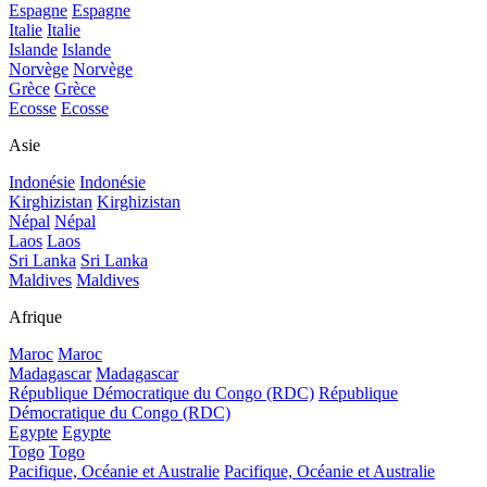
Espagne
Espagne
Italie
Italie
Islande
Islande
Norvège
Norvège
Grèce
Grèce
Ecosse
Ecosse
Asie
Indonésie
Indonésie
Kirghizistan
Kirghizistan
Népal
Népal
Laos
Laos
Sri Lanka
Sri Lanka
Maldives
Maldives
Afrique
Maroc
Maroc
Madagascar
Madagascar
République Démocratique du Congo (RDC)
République
Démocratique du Congo (RDC)
Egypte
Egypte
Togo
Togo
Pacifique, Océanie et Australie
Pacifique, Océanie et Australie