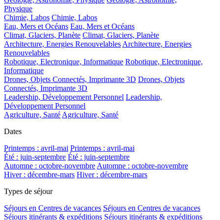
Physique
Chimie, Labos
Chimie, Labos
Eau, Mers et Océans
Eau, Mers et Océans
Climat, Glaciers, Planète
Climat, Glaciers, Planète
Architecture, Energies Renouvelables
Architecture, Energies
Renouvelables
Robotique, Electronique, Informatique
Robotique, Electronique,
Informatique
Drones, Objets Connectés, Imprimante 3D
Drones, Objets
Connectés, Imprimante 3D
Leadership, Développement Personnel
Leadership,
Développement Personnel
Agriculture, Santé
Agriculture, Santé
Dates
Printemps : avril-mai
Printemps : avril-mai
Été : juin-septembre
Été : juin-septembre
Automne : octobre-novembre
Automne : octobre-novembre
Hiver : décembre-mars
Hiver : décembre-mars
Types de séjour
Séjours en Centres de vacances
Séjours en Centres de vacances
Séjours itinérants & expéditions
Séjours itinérants & expéditions