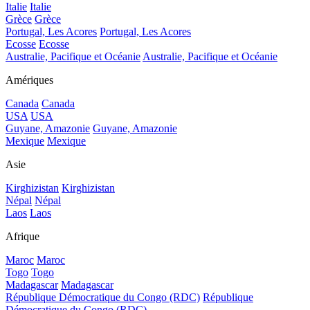
Italie
Italie
Grèce
Grèce
Portugal, Les Acores
Portugal, Les Acores
Ecosse
Ecosse
Australie, Pacifique et Océanie
Australie, Pacifique et Océanie
Amériques
Canada
Canada
USA
USA
Guyane, Amazonie
Guyane, Amazonie
Mexique
Mexique
Asie
Kirghizistan
Kirghizistan
Népal
Népal
Laos
Laos
Afrique
Maroc
Maroc
Togo
Togo
Madagascar
Madagascar
République Démocratique du Congo (RDC)
République
Démocratique du Congo (RDC)