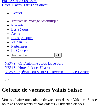
France :
01 85 08 36 30
Dates, Places, Tarifs :
en direct
Accueil
Trouver un Voyage Scientifique
Présentation
Les Séjours
Actus
Infos pratiques
Vu à la TV
Partenaires
Le Concept !
NEWS : Cet Automne : tous les séjours
NEWS : Nouvel-An et Février
NEWS : Spécial Toussaint : Halloween au Fil de l’Arbre
1
2
3
Colonie de vacances Valais Suisse
Vous souhaitez une colonie de vacances dans le Valais en Suisse
pour vos adolescents ou vos enfants ? Objectif Sciences