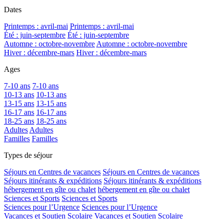
Dates
Printemps : avril-mai
Printemps : avril-mai
Été : juin-septembre
Été : juin-septembre
Automne : octobre-novembre
Automne : octobre-novembre
Hiver : décembre-mars
Hiver : décembre-mars
Ages
7-10 ans
7-10 ans
10-13 ans
10-13 ans
13-15 ans
13-15 ans
16-17 ans
16-17 ans
18-25 ans
18-25 ans
Adultes
Adultes
Familles
Familles
Types de séjour
Séjours en Centres de vacances
Séjours en Centres de vacances
Séjours itinérants & expéditions
Séjours itinérants & expéditions
hébergement en gîte ou chalet
hébergement en gîte ou chalet
Sciences et Sports
Sciences et Sports
Sciences pour l’Urgence
Sciences pour l’Urgence
Vacances et Soutien Scolaire
Vacances et Soutien Scolaire