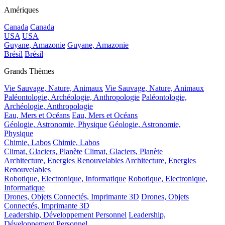
Amériques
Canada
Canada
USA
USA
Guyane, Amazonie
Guyane, Amazonie
Brésil
Brésil
Grands Thèmes
Vie Sauvage, Nature, Animaux
Vie Sauvage, Nature, Animaux
Paléontologie, Archéologie, Anthropologie
Paléontologie,
Archéologie, Anthropologie
Eau, Mers et Océans
Eau, Mers et Océans
Géologie, Astronomie, Physique
Géologie, Astronomie,
Physique
Chimie, Labos
Chimie, Labos
Climat, Glaciers, Planète
Climat, Glaciers, Planète
Architecture, Energies Renouvelables
Architecture, Energies
Renouvelables
Robotique, Electronique, Informatique
Robotique, Electronique,
Informatique
Drones, Objets Connectés, Imprimante 3D
Drones, Objets
Connectés, Imprimante 3D
Leadership, Développement Personnel
Leadership,
Développement Personnel