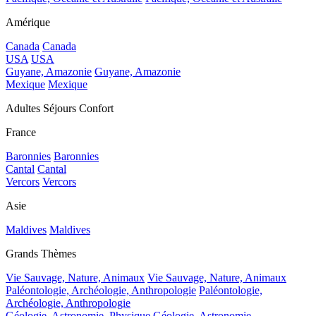
Amérique
Canada
Canada
USA
USA
Guyane, Amazonie
Guyane, Amazonie
Mexique
Mexique
Adultes Séjours Confort
France
Baronnies
Baronnies
Cantal
Cantal
Vercors
Vercors
Asie
Maldives
Maldives
Grands Thèmes
Vie Sauvage, Nature, Animaux
Vie Sauvage, Nature, Animaux
Paléontologie, Archéologie, Anthropologie
Paléontologie,
Archéologie, Anthropologie
Géologie, Astronomie, Physique
Géologie, Astronomie,