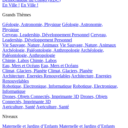
En Ville !
En Ville !
Grands Thèmes
Géologie, Astronomie, Physique
Géologie, Astronomie,
Physique
Cerveau, Leadership, Développement Personnel
Cerveau,
Leadership, Développement Personnel
Vie Sauvage, Nature, Animaux
Vie Sauvage, Nature, Animaux
Archéologie, Paléontologie, Anthropologie
Archéologie,
Paléontologie, Anthropologie
Chimie, Labos
Chimie, Labos
Eau, Mers et Océans
Eau, Mers et Océans
Climat, Glaciers, Planète
Climat, Glaciers, Planète
Architecture, Energies Renouvelables
Architecture, Energies
Renouvelables
Robotique, Electronique, Informatique
Robotique, Electronique,
Informatique
Drones, Objets Connectés, Imprimante 3D
Drones, Objets
Connectés, Imprimante 3D
Agriculture, Santé
Agriculture, Santé
Niveaux
Maternelle et Jardins d’Enfants
Maternelle et Jardins d’Enfants