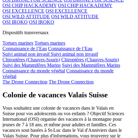
OSI CHIP HACKADEMY
OSI CHIP HACKADEMY
OSI EXCELLENCE
OSI EXCELLENCE
OSI WILD ATTITUDE
OSI WILD ATTITUDE
OSI IROKO
OSI IROKO
Dispositifs transversaux
Tortues marines
Tortues marines
Connaissance de l’Eau
Connaissance de l’Eau
Suivi animal non invasif
Suivi animal non invasif
Chiroptères (Chauves-Souris)
Chiroptères (Chauves-Souris)
Suivi des Mammifères Marins
Suivi des Mammifères Marins
Connaissance du monde végétal
Connaissance du monde
végétal
The Drone Connection
The Drone Connection
Colonie de vacances Valais Suisse
Vous souhaitez une colonie de vacances dans le Valais en
Suisse pour vos adolescents ou vos enfants ? Objectif Sciences
International (OSI) organise des vacances à la montagne pour
jeunes de 7 à 18 ans, et même pour adultes et familles. Ces
vacances sont basées à St-Luc dans le Val d'Anniviers dans le
Valais Suisse. Pour plus d'informations, vous trouverez sur le