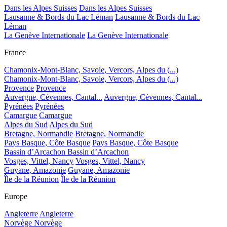
Dans les Alpes Suisses
Dans les Alpes Suisses
Lausanne & Bords du Lac Léman
Lausanne & Bords du Lac
Léman
La Genève Internationale
La Genève Internationale
France
Chamonix-Mont-Blanc, Savoie, Vercors, Alpes du (...)
Chamonix-Mont-Blanc, Savoie, Vercors, Alpes du (...)
Provence
Provence
Auvergne, Cévennes, Cantal...
Auvergne, Cévennes, Cantal...
Pyrénées
Pyrénées
Camargue
Camargue
Alpes du Sud
Alpes du Sud
Bretagne, Normandie
Bretagne, Normandie
Pays Basque, Côte Basque
Pays Basque, Côte Basque
Bassin d’Arcachon
Bassin d’Arcachon
Vosges, Vittel, Nancy
Vosges, Vittel, Nancy
Guyane, Amazonie
Guyane, Amazonie
Île de la Réunion
Île de la Réunion
Europe
Angleterre
Angleterre
Norvège
Norvège