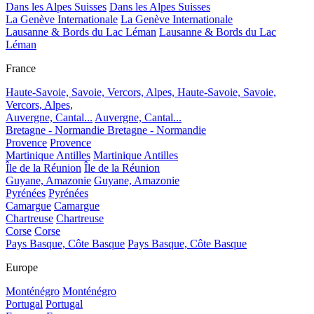
Dans les Alpes Suisses
Dans les Alpes Suisses
La Genève Internationale
La Genève Internationale
Lausanne & Bords du Lac Léman
Lausanne & Bords du Lac
Léman
France
Haute-Savoie, Savoie, Vercors, Alpes,
Haute-Savoie, Savoie,
Vercors, Alpes,
Auvergne, Cantal...
Auvergne, Cantal...
Bretagne - Normandie
Bretagne - Normandie
Provence
Provence
Martinique Antilles
Martinique Antilles
Île de la Réunion
Île de la Réunion
Guyane, Amazonie
Guyane, Amazonie
Pyrénées
Pyrénées
Camargue
Camargue
Chartreuse
Chartreuse
Corse
Corse
Pays Basque, Côte Basque
Pays Basque, Côte Basque
Europe
Monténégro
Monténégro
Portugal
Portugal