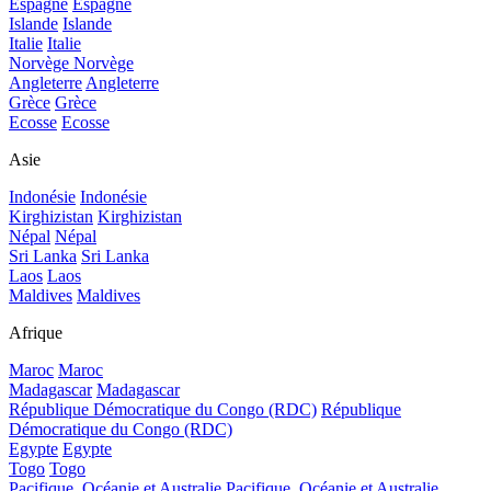
Espagne
Espagne
Islande
Islande
Italie
Italie
Norvège
Norvège
Angleterre
Angleterre
Grèce
Grèce
Ecosse
Ecosse
Asie
Indonésie
Indonésie
Kirghizistan
Kirghizistan
Népal
Népal
Sri Lanka
Sri Lanka
Laos
Laos
Maldives
Maldives
Afrique
Maroc
Maroc
Madagascar
Madagascar
République Démocratique du Congo (RDC)
République
Démocratique du Congo (RDC)
Egypte
Egypte
Togo
Togo
Pacifique, Océanie et Australie
Pacifique, Océanie et Australie