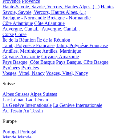
Provence
Provence
Haute-Savoie, Savoie, Vercors, Hautes Alpes, (...)
Haute-
Savoie, Savoie, Vercors, Hautes Alpes, (...)
Bretagne - Normandie
Bretagne - Normandie
Côte Atlantique
Côte Atlantique
Auvergne, Cantal...
Auvergne, Cantal...
Corse
Corse
Île de la Réunion
Île de la Réunion
Tahiti, Polynésie Française
Tahiti, Polynésie Française
Antilles, Martinique
Antilles, Martinique
Guyane, Amazonie
Guyane, Amazonie
Pays Basque, Côte Basque
Pays Basque, Côte Basque
Pyrénées
Pyrénées
Vosges, Vittel, Nancy
Vosges, Vittel, Nancy
Suisse
Alpes Suisses
Alpes Suisses
Lac Léman
Lac Léman
La Genève Internationale
La Genève Internationale
Au Tessin
Au Tessin
Europe
Portugal
Portugal
Islande
Islande