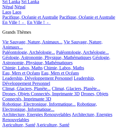
Sri Lanka
Sri Lanka
Népal
Népal
Laos
Laos
Pacifique, Océanie et Australie
Pacifique, Océanie et Australie
En Ville !_-_
En Ville !_-_
Grands Thèmes
Vie Sauvage, Nature, Animaux...
Vie Sauvage, Nature,
Animaux...
Paléontologie, Archéologie...
Paléontologie, Archéologie...
Géologie, Astronomie, Physique, Mathématiques
Géologie,
Astronomie, Physique, Mathématiques
Chimie, Labos, Maths
Chimie, Labos, Maths
Eau, Mers et Océans
Eau, Mers et Océans
Leadership, Développement Personnel
Leadership,
Développement Personnel
Climat, Glaciers, Planète...
Climat, Glaciers, Planète...
Drones, Objets Connectés, Imprimante 3D
Drones, Objets
Connectés, Imprimante 3D
Robotique, Electronique, Informatique...
Robotique,
Electronique, Informatique...
Architecture, Energies Renouvelables
Architecture, Energies
Renouvelables
Agriculture, Santé
Agriculture, Santé