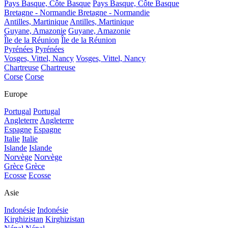
Pays Basque, Côte Basque
Pays Basque, Côte Basque
Bretagne - Normandie
Bretagne - Normandie
Antilles, Martinique
Antilles, Martinique
Guyane, Amazonie
Guyane, Amazonie
Île de la Réunion
Île de la Réunion
Pyrénées
Pyrénées
Vosges, Vittel, Nancy
Vosges, Vittel, Nancy
Chartreuse
Chartreuse
Corse
Corse
Europe
Portugal
Portugal
Angleterre
Angleterre
Espagne
Espagne
Italie
Italie
Islande
Islande
Norvège
Norvège
Grèce
Grèce
Ecosse
Ecosse
Asie
Indonésie
Indonésie
Kirghizistan
Kirghizistan