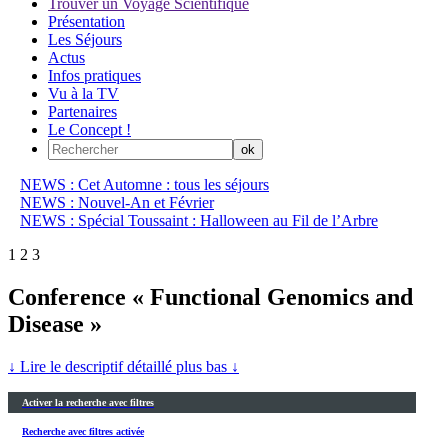
Trouver un Voyage Scientifique
Présentation
Les Séjours
Actus
Infos pratiques
Vu à la TV
Partenaires
Le Concept !
NEWS : Cet Automne : tous les séjours
NEWS : Nouvel-An et Février
NEWS : Spécial Toussaint : Halloween au Fil de l’Arbre
1
2
3
Conference « Functional Genomics and
Disease »
↓ Lire le descriptif détaillé plus bas ↓
Activer la recherche avec filtres
Recherche avec filtres activée