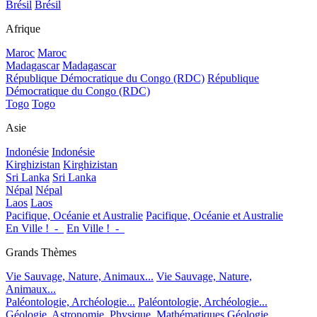
Brésil
Brésil
Afrique
Maroc
Maroc
Madagascar
Madagascar
République Démocratique du Congo (RDC)
République
Démocratique du Congo (RDC)
Togo
Togo
Asie
Indonésie
Indonésie
Kirghizistan
Kirghizistan
Sri Lanka
Sri Lanka
Népal
Népal
Laos
Laos
Pacifique, Océanie et Australie
Pacifique, Océanie et Australie
En Ville !_-_
En Ville !_-_
Grands Thèmes
Vie Sauvage, Nature, Animaux...
Vie Sauvage, Nature,
Animaux...
Paléontologie, Archéologie...
Paléontologie, Archéologie...
Géologie, Astronomie, Physique, Mathématiques
Géologie,