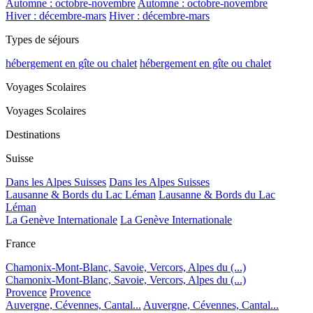
Automne : octobre-novembre
Automne : octobre-novembre
Hiver : décembre-mars
Hiver : décembre-mars
Types de séjours
hébergement en gîte ou chalet
hébergement en gîte ou chalet
Voyages Scolaires
Voyages Scolaires
Destinations
Suisse
Dans les Alpes Suisses
Dans les Alpes Suisses
Lausanne & Bords du Lac Léman
Lausanne & Bords du Lac
Léman
La Genève Internationale
La Genève Internationale
France
Chamonix-Mont-Blanc, Savoie, Vercors, Alpes du (...)
Chamonix-Mont-Blanc, Savoie, Vercors, Alpes du (...)
Provence
Provence
Auvergne, Cévennes, Cantal...
Auvergne, Cévennes, Cantal...