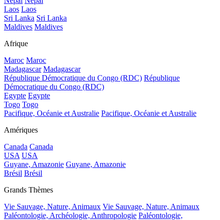
Népal
Népal
Laos
Laos
Sri Lanka
Sri Lanka
Maldives
Maldives
Afrique
Maroc
Maroc
Madagascar
Madagascar
République Démocratique du Congo (RDC)
République
Démocratique du Congo (RDC)
Egypte
Egypte
Togo
Togo
Pacifique, Océanie et Australie
Pacifique, Océanie et Australie
Amériques
Canada
Canada
USA
USA
Guyane, Amazonie
Guyane, Amazonie
Brésil
Brésil
Grands Thèmes
Vie Sauvage, Nature, Animaux
Vie Sauvage, Nature, Animaux
Paléontologie, Archéologie, Anthropologie
Paléontologie,