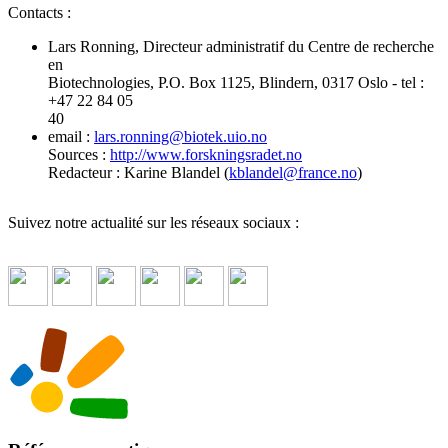
Contacts :
Lars Ronning, Directeur administratif du Centre de recherche
en
Biotechnologies, P.O. Box 1125, Blindern, 0317 Oslo - tel :
+47 22 84 05
40
email :
lars.ronning
@
biotek.uio.no
Sources :
http://www.forskningsradet.no
Redacteur : Karine Blandel (
kblandel
@
france.no
)
Suivez notre actualité sur les réseaux sociaux :