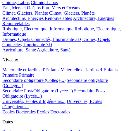
Chimie, Labos
Chimie, Labos
Eau, Mers et Océans
Eau, Mers et Océans
Climat, Glaciers, Planète
Climat, Glaciers, Planète
Architecture, Energies Renouvelables
Architecture, Energies
Renouvelables
Robotique, Electronique, Informatique
Robotique, Electronique,
Informatique
Drones, Objets Connectés, Imprimante 3D
Drones, Objets
Connectés, Imprimante 3D
Agriculture, Santé
Agriculture, Santé
Niveaux
Maternelle et Jardins d’Enfants
Maternelle et Jardins d’Enfants
Primaire
Primaire
Secondaire obligatoire (Collège...)
Secondaire obligatoire
(Collège...)
Secondaire Post-Obligatoire (Lycée...)
Secondaire Post-
Obligatoire (Lycée...)
Universités, Ecoles d’Ingénieurs...
Universités, Ecoles
d’Ingénieurs...
Ecoles Doctorales
Ecoles Doctorales
Dates