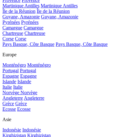
Provence
Provence
Martinique Antilles
Martinique Antilles
Île de la Réunion
Île de la Réunion
Guyane, Amazonie
Guyane, Amazonie
Pyrénées
Pyrénées
Camargue
Camargue
Chartreuse
Chartreuse
Corse
Corse
Pays Basque, Côte Basque
Pays Basque, Côte Basque
Europe
Monténégro
Monténégro
Portugal
Portugal
Espagne
Espagne
Islande
Islande
Italie
Italie
Norvège
Norvège
Angleterre
Angleterre
Grèce
Grèce
Ecosse
Ecosse
Asie
Indonésie
Indonésie
Kirghizistan
Kirghizistan