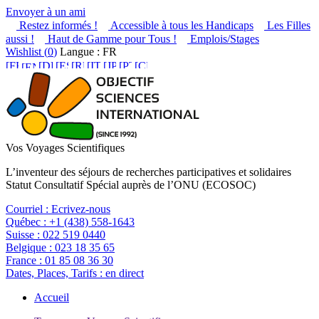
Envoyer à un ami
Restez informés !
Accessible à tous les Handicaps
Les Filles
aussi !
Haut de Gamme pour Tous !
Emplois/Stages
Wishlist (
0
)
Langue : FR
Vos Voyages Scientifiques
L’inventeur des séjours de recherches participatives et solidaires
Statut Consultatif Spécial auprès de l’ONU (ECOSOC)
Courriel :
Ecrivez-nous
Québec :
+1 (438) 558-1643
Suisse :
022 519 0440
Belgique :
023 18 35 65
France :
01 85 08 36 30
Dates, Places, Tarifs :
en direct
Accueil