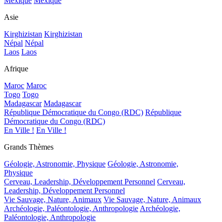
Mexique
Mexique
Asie
Kirghizistan
Kirghizistan
Népal
Népal
Laos
Laos
Afrique
Maroc
Maroc
Togo
Togo
Madagascar
Madagascar
République Démocratique du Congo (RDC)
République
Démocratique du Congo (RDC)
En Ville !
En Ville !
Grands Thèmes
Géologie, Astronomie, Physique
Géologie, Astronomie,
Physique
Cerveau, Leadership, Développement Personnel
Cerveau,
Leadership, Développement Personnel
Vie Sauvage, Nature, Animaux
Vie Sauvage, Nature, Animaux
Archéologie, Paléontologie, Anthropologie
Archéologie,
Paléontologie, Anthropologie