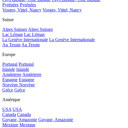
Pyrénées
Pyrénées
Vosges, Vittel, Nancy
Vosges, Vittel, Nancy
Suisse
Alpes Suisses
Alpes Suisses
Lac Léman
Lac Léman
La Genève Internationale
La Genève Internationale
Au Tessin
Au Tessin
Europe
Portugal
Portugal
Islande
Islande
Angleterre
Angleterre
Espagne
Espagne
Norvège
Norvège
Grèce
Grèce
Amérique
USA
USA
Canada
Canada
Guyane, Amazonie
Guyane, Amazonie
Mexique
Mexique