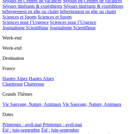
Séjours en Centres de vacances
Séjours en Centres de vacances
Séjours itinérants & expéditions
Séjours itinérants & expéditions
hébergement en gîte ou chalet
hébergement en gîte ou chalet
Sciences et Sports
Sciences et Sports
Sciences pour l’Urgence
Sciences pour l’Urgence
Journalisme Scientifique
Journalisme Scientifique
Week-end
Week-end
Destination
France
Hautes Alpes
Hautes Alpes
Chartreuse
Chartreuse
Grands Thèmes
Vie Sauvage, Nature, Animaux
Vie Sauvage, Nature, Animaux
Dates
Printemps : avril-mai
Printemps : avril-mai
Été : juin-septembre
Été : juin-septembre