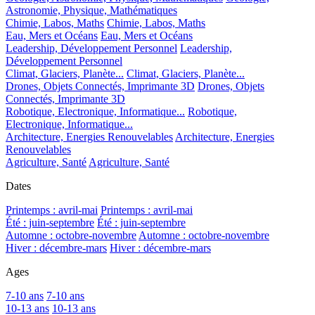
Astronomie, Physique, Mathématiques
Chimie, Labos, Maths
Chimie, Labos, Maths
Eau, Mers et Océans
Eau, Mers et Océans
Leadership, Développement Personnel
Leadership,
Développement Personnel
Climat, Glaciers, Planète...
Climat, Glaciers, Planète...
Drones, Objets Connectés, Imprimante 3D
Drones, Objets
Connectés, Imprimante 3D
Robotique, Electronique, Informatique...
Robotique,
Electronique, Informatique...
Architecture, Energies Renouvelables
Architecture, Energies
Renouvelables
Agriculture, Santé
Agriculture, Santé
Dates
Printemps : avril-mai
Printemps : avril-mai
Été : juin-septembre
Été : juin-septembre
Automne : octobre-novembre
Automne : octobre-novembre
Hiver : décembre-mars
Hiver : décembre-mars
Ages
7-10 ans
7-10 ans
10-13 ans
10-13 ans