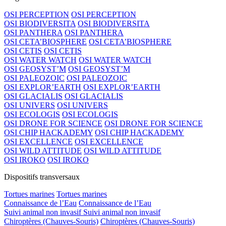
OSI PERCEPTION
OSI PERCEPTION
OSI BIODIVERSITA
OSI BIODIVERSITA
OSI PANTHERA
OSI PANTHERA
OSI CETA’BIOSPHERE
OSI CETA’BIOSPHERE
OSI CETIS
OSI CETIS
OSI WATER WATCH
OSI WATER WATCH
OSI GEOSYST’M
OSI GEOSYST’M
OSI PALEOZOIC
OSI PALEOZOIC
OSI EXPLOR’EARTH
OSI EXPLOR’EARTH
OSI GLACIALIS
OSI GLACIALIS
OSI UNIVERS
OSI UNIVERS
OSI ECOLOGIS
OSI ECOLOGIS
OSI DRONE FOR SCIENCE
OSI DRONE FOR SCIENCE
OSI CHIP HACKADEMY
OSI CHIP HACKADEMY
OSI EXCELLENCE
OSI EXCELLENCE
OSI WILD ATTITUDE
OSI WILD ATTITUDE
OSI IROKO
OSI IROKO
Dispositifs transversaux
Tortues marines
Tortues marines
Connaissance de l’Eau
Connaissance de l’Eau
Suivi animal non invasif
Suivi animal non invasif
Chiroptères (Chauves-Souris)
Chiroptères (Chauves-Souris)