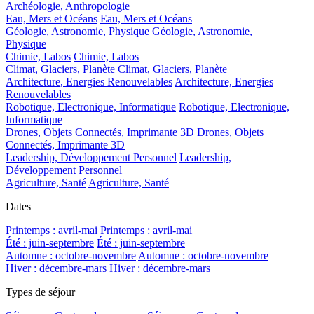
Archéologie, Anthropologie
Eau, Mers et Océans
Eau, Mers et Océans
Géologie, Astronomie, Physique
Géologie, Astronomie,
Physique
Chimie, Labos
Chimie, Labos
Climat, Glaciers, Planète
Climat, Glaciers, Planète
Architecture, Energies Renouvelables
Architecture, Energies
Renouvelables
Robotique, Electronique, Informatique
Robotique, Electronique,
Informatique
Drones, Objets Connectés, Imprimante 3D
Drones, Objets
Connectés, Imprimante 3D
Leadership, Développement Personnel
Leadership,
Développement Personnel
Agriculture, Santé
Agriculture, Santé
Dates
Printemps : avril-mai
Printemps : avril-mai
Été : juin-septembre
Été : juin-septembre
Automne : octobre-novembre
Automne : octobre-novembre
Hiver : décembre-mars
Hiver : décembre-mars
Types de séjour