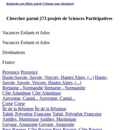
Recherche avec filtres activée (Cliquer pour désactiver)
Chercher parmi
273
projets de Sciences Participatives
Vacances Enfants et Ados
Vacances Enfants et Ados
Destinations
France
Provence
Provence
Haute-Savoie, Savoie, Vercors, Hautes Alpes, (...)
Haute-
Savoie, Savoie, Vercors, Hautes Alpes, (...)
Bretagne - Normandie
Bretagne - Normandie
Côte Atlantique
Côte Atlantique
Auvergne, Cantal...
Auvergne, Cantal...
Corse
Corse
Île de la Réunion
Île de la Réunion
Tahiti, Polynésie Française
Tahiti, Polynésie Française
Antilles, Martinique
Antilles, Martinique
Guyane, Amazonie
Guyane, Amazonie
Pays Basque, Côte Basque
Pays Basque, Côte Basque