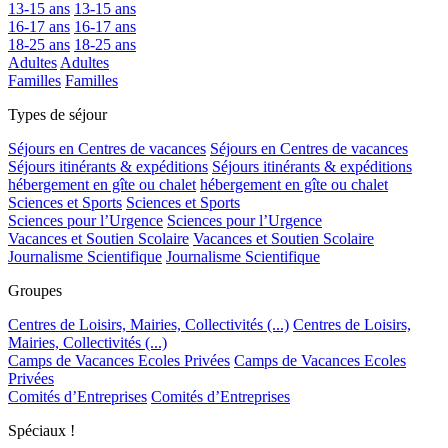
13-15 ans
13-15 ans
16-17 ans
16-17 ans
18-25 ans
18-25 ans
Adultes
Adultes
Familles
Familles
Types de séjour
Séjours en Centres de vacances
Séjours en Centres de vacances
Séjours itinérants & expéditions
Séjours itinérants & expéditions
hébergement en gîte ou chalet
hébergement en gîte ou chalet
Sciences et Sports
Sciences et Sports
Sciences pour l’Urgence
Sciences pour l’Urgence
Vacances et Soutien Scolaire
Vacances et Soutien Scolaire
Journalisme Scientifique
Journalisme Scientifique
Groupes
Centres de Loisirs, Mairies, Collectivités (...)
Centres de Loisirs,
Mairies, Collectivités (...)
Camps de Vacances Ecoles Privées
Camps de Vacances Ecoles
Privées
Comités d’Entreprises
Comités d’Entreprises
Spéciaux !