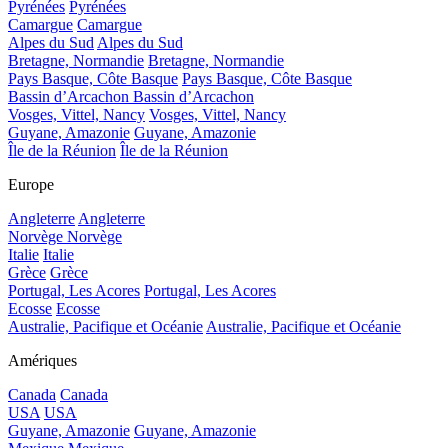
Pyrénées
Pyrénées
Camargue
Camargue
Alpes du Sud
Alpes du Sud
Bretagne, Normandie
Bretagne, Normandie
Pays Basque, Côte Basque
Pays Basque, Côte Basque
Bassin d’Arcachon
Bassin d’Arcachon
Vosges, Vittel, Nancy
Vosges, Vittel, Nancy
Guyane, Amazonie
Guyane, Amazonie
Île de la Réunion
Île de la Réunion
Europe
Angleterre
Angleterre
Norvège
Norvège
Italie
Italie
Grèce
Grèce
Portugal, Les Acores
Portugal, Les Acores
Ecosse
Ecosse
Australie, Pacifique et Océanie
Australie, Pacifique et Océanie
Amériques
Canada
Canada
USA
USA
Guyane, Amazonie
Guyane, Amazonie