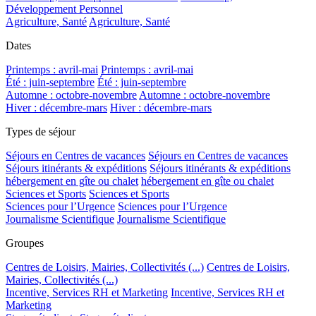
Développement Personnel
Agriculture, Santé
Agriculture, Santé
Dates
Printemps : avril-mai
Printemps : avril-mai
Été : juin-septembre
Été : juin-septembre
Automne : octobre-novembre
Automne : octobre-novembre
Hiver : décembre-mars
Hiver : décembre-mars
Types de séjour
Séjours en Centres de vacances
Séjours en Centres de vacances
Séjours itinérants & expéditions
Séjours itinérants & expéditions
hébergement en gîte ou chalet
hébergement en gîte ou chalet
Sciences et Sports
Sciences et Sports
Sciences pour l’Urgence
Sciences pour l’Urgence
Journalisme Scientifique
Journalisme Scientifique
Groupes
Centres de Loisirs, Mairies, Collectivités (...)
Centres de Loisirs,
Mairies, Collectivités (...)
Incentive, Services RH et Marketing
Incentive, Services RH et
Marketing