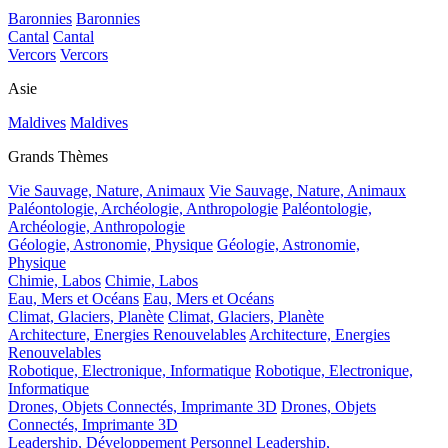
Baronnies
Baronnies
Cantal
Cantal
Vercors
Vercors
Asie
Maldives
Maldives
Grands Thèmes
Vie Sauvage, Nature, Animaux
Vie Sauvage, Nature, Animaux
Paléontologie, Archéologie, Anthropologie
Paléontologie,
Archéologie, Anthropologie
Géologie, Astronomie, Physique
Géologie, Astronomie,
Physique
Chimie, Labos
Chimie, Labos
Eau, Mers et Océans
Eau, Mers et Océans
Climat, Glaciers, Planète
Climat, Glaciers, Planète
Architecture, Energies Renouvelables
Architecture, Energies
Renouvelables
Robotique, Electronique, Informatique
Robotique, Electronique,
Informatique
Drones, Objets Connectés, Imprimante 3D
Drones, Objets
Connectés, Imprimante 3D
Leadership, Développement Personnel
Leadership,