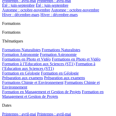
Printemps : avril-mai
Printemps : avril-mai
Été : juin-septembre
Été : juin-septembre
Automne : octobre-novembre
Automne : octobre-novembre
Hiver : décembre-mars
Hiver : décembre-mars
Formations
Formations
Thématiques
Formations Naturalistes
Formations Naturalistes
Formation Astronomie
Formation Astronomie
Formations en Photo et Vidéo
Formations en Photo et Vidéo
Formation à l’Education aux Sciences (ST1)
Formation à
l’Education aux Sciences (ST1)
Formation en Géologie
Formation en Géologie
Préparation aux examens
Préparation aux examens
Formations Chimie et Environnement
Formations Chimie et
Environnement
Formation en Management et Gestion de Projets
Formation en
Management et Gestion de Projets
Dates
Printemps : avril-mai
Printemps : avril-mai