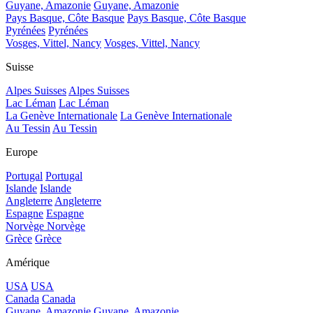
Guyane, Amazonie
Guyane, Amazonie
Pays Basque, Côte Basque
Pays Basque, Côte Basque
Pyrénées
Pyrénées
Vosges, Vittel, Nancy
Vosges, Vittel, Nancy
Suisse
Alpes Suisses
Alpes Suisses
Lac Léman
Lac Léman
La Genève Internationale
La Genève Internationale
Au Tessin
Au Tessin
Europe
Portugal
Portugal
Islande
Islande
Angleterre
Angleterre
Espagne
Espagne
Norvège
Norvège
Grèce
Grèce
Amérique
USA
USA
Canada
Canada
Guyane, Amazonie
Guyane, Amazonie