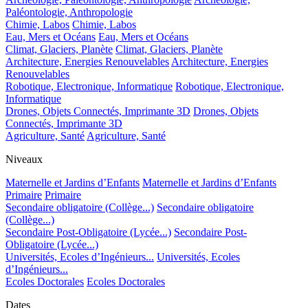
Paléontologie, Anthropologie
Chimie, Labos
Chimie, Labos
Eau, Mers et Océans
Eau, Mers et Océans
Climat, Glaciers, Planète
Climat, Glaciers, Planète
Architecture, Energies Renouvelables
Architecture, Energies
Renouvelables
Robotique, Electronique, Informatique
Robotique, Electronique,
Informatique
Drones, Objets Connectés, Imprimante 3D
Drones, Objets
Connectés, Imprimante 3D
Agriculture, Santé
Agriculture, Santé
Niveaux
Maternelle et Jardins d’Enfants
Maternelle et Jardins d’Enfants
Primaire
Primaire
Secondaire obligatoire (Collège...)
Secondaire obligatoire
(Collège...)
Secondaire Post-Obligatoire (Lycée...)
Secondaire Post-
Obligatoire (Lycée...)
Universités, Ecoles d’Ingénieurs...
Universités, Ecoles
d’Ingénieurs...
Ecoles Doctorales
Ecoles Doctorales
Dates