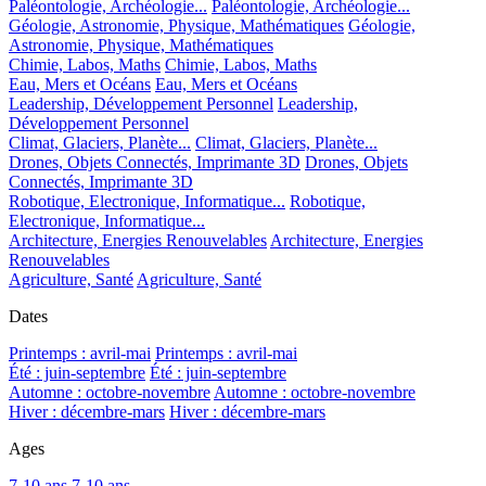
Paléontologie, Archéologie...
Paléontologie, Archéologie...
Géologie, Astronomie, Physique, Mathématiques
Géologie,
Astronomie, Physique, Mathématiques
Chimie, Labos, Maths
Chimie, Labos, Maths
Eau, Mers et Océans
Eau, Mers et Océans
Leadership, Développement Personnel
Leadership,
Développement Personnel
Climat, Glaciers, Planète...
Climat, Glaciers, Planète...
Drones, Objets Connectés, Imprimante 3D
Drones, Objets
Connectés, Imprimante 3D
Robotique, Electronique, Informatique...
Robotique,
Electronique, Informatique...
Architecture, Energies Renouvelables
Architecture, Energies
Renouvelables
Agriculture, Santé
Agriculture, Santé
Dates
Printemps : avril-mai
Printemps : avril-mai
Été : juin-septembre
Été : juin-septembre
Automne : octobre-novembre
Automne : octobre-novembre
Hiver : décembre-mars
Hiver : décembre-mars
Ages
7-10 ans
7-10 ans