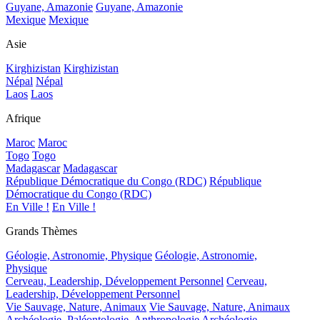
Guyane, Amazonie
Guyane, Amazonie
Mexique
Mexique
Asie
Kirghizistan
Kirghizistan
Népal
Népal
Laos
Laos
Afrique
Maroc
Maroc
Togo
Togo
Madagascar
Madagascar
République Démocratique du Congo (RDC)
République
Démocratique du Congo (RDC)
En Ville !
En Ville !
Grands Thèmes
Géologie, Astronomie, Physique
Géologie, Astronomie,
Physique
Cerveau, Leadership, Développement Personnel
Cerveau,
Leadership, Développement Personnel
Vie Sauvage, Nature, Animaux
Vie Sauvage, Nature, Animaux
Archéologie, Paléontologie, Anthropologie
Archéologie,