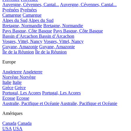
Auvergne, Cévennes, Cantal...
Auvergne, Cévennes, Cantal...
Pyrénées
Pyrénées
Camargue
Camargue
Alpes du Sud
Alpes du Sud
Bretagne, Normandie
Bretagne, Normandie
Pays Basque, Côte Basque
Pays Basque, Côte Basque
Bassin d’Arcachon
Bassin d’Arcachon
Vosges, Vittel, Nancy
Vosges, Vittel, Nancy
Guyane, Amazonie
Guyane, Amazonie
Île de la Réunion
Île de la Réunion
Europe
Angleterre
Angleterre
Norvège
Norvège
Italie
Italie
Grèce
Grèce
Portugal, Les Acores
Portugal, Les Acores
Ecosse
Ecosse
Australie, Pacifique et Océanie
Australie, Pacifique et Océanie
Amériques
Canada
Canada
USA
USA