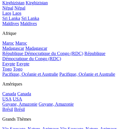
Kirghizistan
Kirghizistan
Népal
Népal
Laos
Laos
Sri Lanka
Sri Lanka
Maldives
Maldives
Afrique
Maroc
Maroc
Madagascar
Madagascar
République Démocratique du Congo (RDC)
République
Démocratique du Congo (RDC)
Egypte
Egypte
Togo
Togo
Pacifique, Océanie et Australie
Pacifique, Océanie et Australie
Amériques
Canada
Canada
USA
USA
Guyane, Amazonie
Guyane, Amazonie
Brésil
Brésil
Grands Thèmes
Vie Sauvage, Nature, Animaux
Vie Sauvage, Nature, Animaux