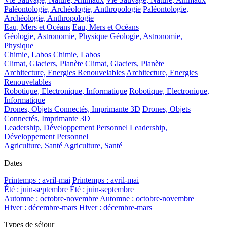
Paléontologie, Archéologie, Anthropologie
Paléontologie,
Archéologie, Anthropologie
Eau, Mers et Océans
Eau, Mers et Océans
Géologie, Astronomie, Physique
Géologie, Astronomie,
Physique
Chimie, Labos
Chimie, Labos
Climat, Glaciers, Planète
Climat, Glaciers, Planète
Architecture, Energies Renouvelables
Architecture, Energies
Renouvelables
Robotique, Electronique, Informatique
Robotique, Electronique,
Informatique
Drones, Objets Connectés, Imprimante 3D
Drones, Objets
Connectés, Imprimante 3D
Leadership, Développement Personnel
Leadership,
Développement Personnel
Agriculture, Santé
Agriculture, Santé
Dates
Printemps : avril-mai
Printemps : avril-mai
Été : juin-septembre
Été : juin-septembre
Automne : octobre-novembre
Automne : octobre-novembre
Hiver : décembre-mars
Hiver : décembre-mars
Types de séjour