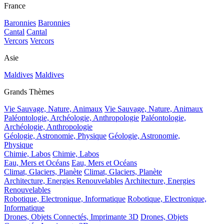
France
Baronnies
Baronnies
Cantal
Cantal
Vercors
Vercors
Asie
Maldives
Maldives
Grands Thèmes
Vie Sauvage, Nature, Animaux
Vie Sauvage, Nature, Animaux
Paléontologie, Archéologie, Anthropologie
Paléontologie,
Archéologie, Anthropologie
Géologie, Astronomie, Physique
Géologie, Astronomie,
Physique
Chimie, Labos
Chimie, Labos
Eau, Mers et Océans
Eau, Mers et Océans
Climat, Glaciers, Planète
Climat, Glaciers, Planète
Architecture, Energies Renouvelables
Architecture, Energies
Renouvelables
Robotique, Electronique, Informatique
Robotique, Electronique,
Informatique
Drones, Objets Connectés, Imprimante 3D
Drones, Objets