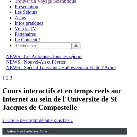
Trouver un Voyage Scientifique
Présentation
Les Séjours
Actus
Infos pratiques
Vu à la TV
Partenaires
Le Concept !
NEWS : Cet Automne : tous les séjours
NEWS : Nouvel-An et Février
NEWS : Spécial Toussaint : Halloween au Fil de l’Arbre
1
2
3
Cours interactifs et en temps reels sur
Internet au sein de l'Universite de St
Jacques de Compostelle
↓ Lire le descriptif détaillé plus bas ↓
Activer la recherche avec filtres