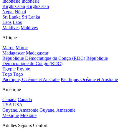
Indonésie
Indonésie
Kirghizistan
Kirghizistan
Népal
Népal
Sri Lanka
Sri Lanka
Laos
Laos
Maldives
Maldives
Afrique
Maroc
Maroc
Madagascar
Madagascar
République Démocratique du Congo (RDC)
République
Démocratique du Congo (RDC)
Egypte
Egypte
Togo
Togo
Pacifique, Océanie et Australie
Pacifique, Océanie et Australie
Amérique
Canada
Canada
USA
USA
Guyane, Amazonie
Guyane, Amazonie
Mexique
Mexique
Adultes Séjours Confort