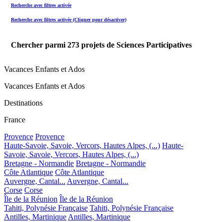
Recherche avec filtres activée
Recherche avec filtres activée (Cliquer pour désactiver)
Chercher parmi
273
projets de Sciences Participatives
Vacances Enfants et Ados
Vacances Enfants et Ados
Destinations
France
Provence
Provence
Haute-Savoie, Savoie, Vercors, Hautes Alpes, (...)
Haute-
Savoie, Savoie, Vercors, Hautes Alpes, (...)
Bretagne - Normandie
Bretagne - Normandie
Côte Atlantique
Côte Atlantique
Auvergne, Cantal...
Auvergne, Cantal...
Corse
Corse
Île de la Réunion
Île de la Réunion
Tahiti, Polynésie Française
Tahiti, Polynésie Française
Antilles, Martinique
Antilles, Martinique