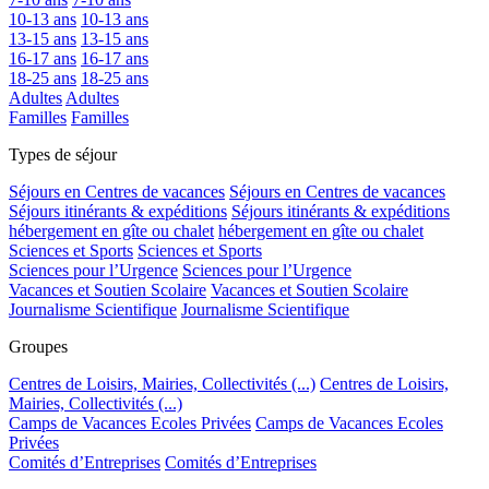
10-13 ans
10-13 ans
13-15 ans
13-15 ans
16-17 ans
16-17 ans
18-25 ans
18-25 ans
Adultes
Adultes
Familles
Familles
Types de séjour
Séjours en Centres de vacances
Séjours en Centres de vacances
Séjours itinérants & expéditions
Séjours itinérants & expéditions
hébergement en gîte ou chalet
hébergement en gîte ou chalet
Sciences et Sports
Sciences et Sports
Sciences pour l’Urgence
Sciences pour l’Urgence
Vacances et Soutien Scolaire
Vacances et Soutien Scolaire
Journalisme Scientifique
Journalisme Scientifique
Groupes
Centres de Loisirs, Mairies, Collectivités (...)
Centres de Loisirs,
Mairies, Collectivités (...)
Camps de Vacances Ecoles Privées
Camps de Vacances Ecoles
Privées
Comités d’Entreprises
Comités d’Entreprises