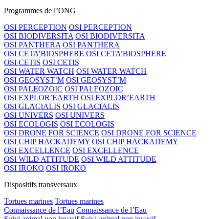
Programmes de l’ONG
OSI PERCEPTION
OSI PERCEPTION
OSI BIODIVERSITA
OSI BIODIVERSITA
OSI PANTHERA
OSI PANTHERA
OSI CETA’BIOSPHERE
OSI CETA’BIOSPHERE
OSI CETIS
OSI CETIS
OSI WATER WATCH
OSI WATER WATCH
OSI GEOSYST’M
OSI GEOSYST’M
OSI PALEOZOIC
OSI PALEOZOIC
OSI EXPLOR’EARTH
OSI EXPLOR’EARTH
OSI GLACIALIS
OSI GLACIALIS
OSI UNIVERS
OSI UNIVERS
OSI ECOLOGIS
OSI ECOLOGIS
OSI DRONE FOR SCIENCE
OSI DRONE FOR SCIENCE
OSI CHIP HACKADEMY
OSI CHIP HACKADEMY
OSI EXCELLENCE
OSI EXCELLENCE
OSI WILD ATTITUDE
OSI WILD ATTITUDE
OSI IROKO
OSI IROKO
Dispositifs transversaux
Tortues marines
Tortues marines
Connaissance de l’Eau
Connaissance de l’Eau
Suivi animal non invasif
Suivi animal non invasif