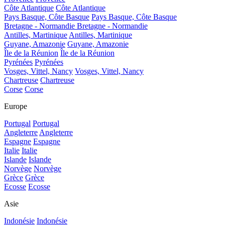
Côte Atlantique
Côte Atlantique
Pays Basque, Côte Basque
Pays Basque, Côte Basque
Bretagne - Normandie
Bretagne - Normandie
Antilles, Martinique
Antilles, Martinique
Guyane, Amazonie
Guyane, Amazonie
Île de la Réunion
Île de la Réunion
Pyrénées
Pyrénées
Vosges, Vittel, Nancy
Vosges, Vittel, Nancy
Chartreuse
Chartreuse
Corse
Corse
Europe
Portugal
Portugal
Angleterre
Angleterre
Espagne
Espagne
Italie
Italie
Islande
Islande
Norvège
Norvège
Grèce
Grèce
Ecosse
Ecosse
Asie
Indonésie
Indonésie