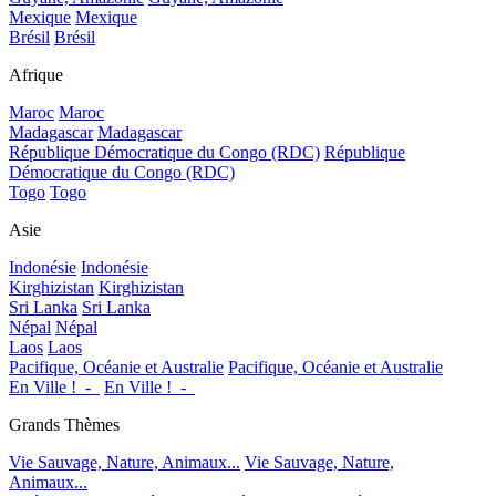
Mexique
Mexique
Brésil
Brésil
Afrique
Maroc
Maroc
Madagascar
Madagascar
République Démocratique du Congo (RDC)
République
Démocratique du Congo (RDC)
Togo
Togo
Asie
Indonésie
Indonésie
Kirghizistan
Kirghizistan
Sri Lanka
Sri Lanka
Népal
Népal
Laos
Laos
Pacifique, Océanie et Australie
Pacifique, Océanie et Australie
En Ville !_-_
En Ville !_-_
Grands Thèmes
Vie Sauvage, Nature, Animaux...
Vie Sauvage, Nature,
Animaux...