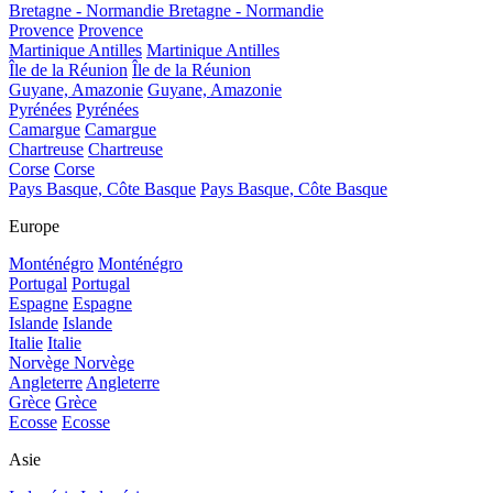
Bretagne - Normandie
Bretagne - Normandie
Provence
Provence
Martinique Antilles
Martinique Antilles
Île de la Réunion
Île de la Réunion
Guyane, Amazonie
Guyane, Amazonie
Pyrénées
Pyrénées
Camargue
Camargue
Chartreuse
Chartreuse
Corse
Corse
Pays Basque, Côte Basque
Pays Basque, Côte Basque
Europe
Monténégro
Monténégro
Portugal
Portugal
Espagne
Espagne
Islande
Islande
Italie
Italie
Norvège
Norvège
Angleterre
Angleterre
Grèce
Grèce
Ecosse
Ecosse
Asie