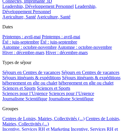
Connectés, Imprimante 3D
Leadership, Développement Personnel
Leadership,
Développement Personnel
Agriculture, Santé
Agriculture, Santé
Dates
Printemps : avril-mai
Printemps : avril-mai
Été : juin-septembre
Été : juin-septembre
Automne : octobre-novembre
Automne : octobre-novembre
Hiver : décembre-mars
Hiver : décembre-mars
Types de séjour
Séjours en Centres de vacances
Séjours en Centres de vacances
Séjours itinérants & expéditions
Séjours itinérants & expéditions
hébergement en gîte ou chalet
hébergement en gîte ou chalet
Sciences et Sports
Sciences et Sports
Sciences pour l’Urgence
Sciences pour l’Urgence
Journalisme Scientifique
Journalisme Scientifique
Groupes
Centres de Loisirs, Mairies, Collectivités (...)
Centres de Loisirs,
Mairies, Collectivités (...)
Incentive, Services RH et Marketing
Incentive, Services RH et