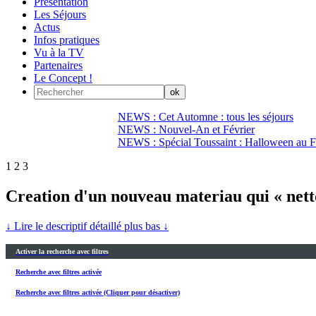
Présentation
Les Séjours
Actus
Infos pratiques
Vu à la TV
Partenaires
Le Concept !
NEWS : Cet Automne : tous les séjours
NEWS : Nouvel-An et Février
NEWS : Spécial Toussaint : Halloween au Fi
1
2
3
Creation d'un nouveau materiau qui « netto
↓ Lire le descriptif détaillé plus bas ↓
Activer la recherche avec filtres
Recherche avec filtres activée
Recherche avec filtres activée (Cliquer pour désactiver)