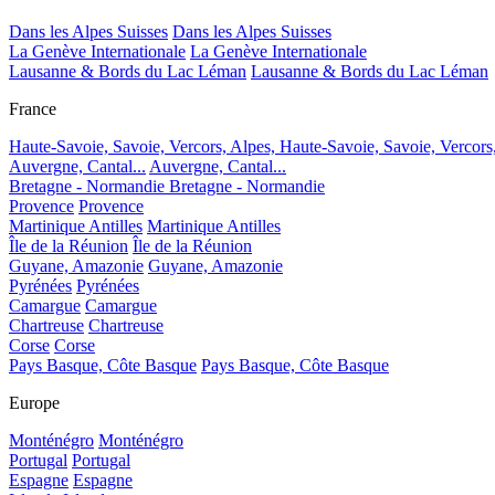
Dans les Alpes Suisses
Dans les Alpes Suisses
La Genève Internationale
La Genève Internationale
Lausanne & Bords du Lac Léman
Lausanne & Bords du Lac Léman
France
Haute-Savoie, Savoie, Vercors, Alpes,
Haute-Savoie, Savoie, Vercors
Auvergne, Cantal...
Auvergne, Cantal...
Bretagne - Normandie
Bretagne - Normandie
Provence
Provence
Martinique Antilles
Martinique Antilles
Île de la Réunion
Île de la Réunion
Guyane, Amazonie
Guyane, Amazonie
Pyrénées
Pyrénées
Camargue
Camargue
Chartreuse
Chartreuse
Corse
Corse
Pays Basque, Côte Basque
Pays Basque, Côte Basque
Europe
Monténégro
Monténégro
Portugal
Portugal
Espagne
Espagne