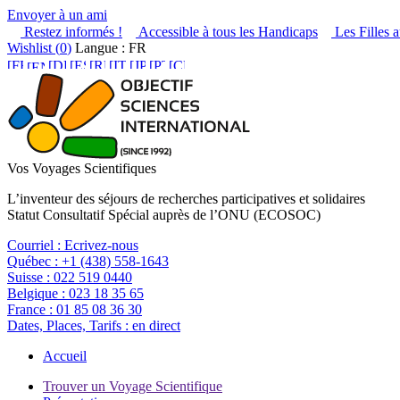
Envoyer à un ami
Restez informés !
Accessible à tous les Handicaps
Les Filles a
Wishlist (
0
)
Langue : FR
Vos Voyages Scientifiques
L’inventeur des séjours de recherches participatives et solidaires
Statut Consultatif Spécial auprès de l’ONU (ECOSOC)
Courriel :
Ecrivez-nous
Québec :
+1 (438) 558-1643
Suisse :
022 519 0440
Belgique :
023 18 35 65
France :
01 85 08 36 30
Dates, Places, Tarifs :
en direct
Accueil
Trouver un Voyage Scientifique