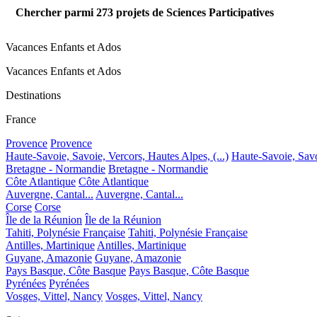
Chercher parmi
273
projets de Sciences Participatives
Vacances Enfants et Ados
Vacances Enfants et Ados
Destinations
France
Provence
Provence
Haute-Savoie, Savoie, Vercors, Hautes Alpes, (...)
Haute-Savoie, Savoi
Bretagne - Normandie
Bretagne - Normandie
Côte Atlantique
Côte Atlantique
Auvergne, Cantal...
Auvergne, Cantal...
Corse
Corse
Île de la Réunion
Île de la Réunion
Tahiti, Polynésie Française
Tahiti, Polynésie Française
Antilles, Martinique
Antilles, Martinique
Guyane, Amazonie
Guyane, Amazonie
Pays Basque, Côte Basque
Pays Basque, Côte Basque
Pyrénées
Pyrénées
Vosges, Vittel, Nancy
Vosges, Vittel, Nancy