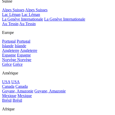
Suisse
Alpes Suisses
Alpes Suisses
Lac Léman
Lac Léman
La Genève Internationale
La Genève Internationale
Au Tessin
Au Tessin
Europe
Portugal
Portugal
Islande
Islande
Angleterre
Angleterre
Espagne
Espagne
Norvège
Norvège
Grèce
Grèce
Amérique
USA
USA
Canada
Canada
Guyane, Amazonie
Guyane, Amazonie
Mexique
Mexique
Brésil
Brésil
Afrique