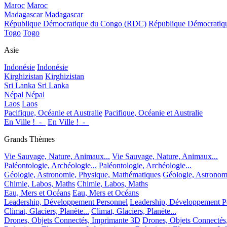
Maroc
Maroc
Madagascar
Madagascar
République Démocratique du Congo (RDC)
République Démocrati
Togo
Togo
Asie
Indonésie
Indonésie
Kirghizistan
Kirghizistan
Sri Lanka
Sri Lanka
Népal
Népal
Laos
Laos
Pacifique, Océanie et Australie
Pacifique, Océanie et Australie
En Ville !_-_
En Ville !_-_
Grands Thèmes
Vie Sauvage, Nature, Animaux...
Vie Sauvage, Nature, Animaux...
Paléontologie, Archéologie...
Paléontologie, Archéologie...
Géologie, Astronomie, Physique, Mathématiques
Géologie, Astronom
Chimie, Labos, Maths
Chimie, Labos, Maths
Eau, Mers et Océans
Eau, Mers et Océans
Leadership, Développement Personnel
Leadership, Développement P
Climat, Glaciers, Planète...
Climat, Glaciers, Planète...
Drones, Objets Connectés, Imprimante 3D
Drones, Objets Connectés