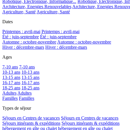
Robotique, Electronique, Informatique...
Robotique, Electronique, Inf
Architecture, Energies Renouvelables
Architecture, Energies Renouve
Agriculture, Santé
Agriculture, Santé
Dates
Printemps : avril-mai
Printemps : avril-mai
Été : juin-septembre
Été : juin-septembre
Automne : octobre-novembre
Automne : octobre-novembre
Hiver : décembre-mars
Hiver : décembre-mars
Ages
7-10 ans
7-10 ans
10-13 ans
10-13 ans
13-15 ans
13-15 ans
16-17 ans
16-17 ans
18-25 ans
18-25 ans
Adultes
Adultes
Familles
Familles
Types de séjour
Séjours en Centres de vacances
Séjours en Centres de vacances
Séjours itinérants & expéditions
Séjours itinérants & expéditions
hébergement en gîte ou chalet
hébergement en gîte ou chalet