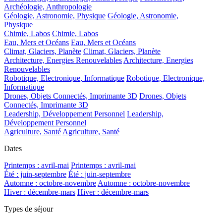
Archéologie, Anthropologie
Géologie, Astronomie, Physique
Géologie, Astronomie,
Physique
Chimie, Labos
Chimie, Labos
Eau, Mers et Océans
Eau, Mers et Océans
Climat, Glaciers, Planète
Climat, Glaciers, Planète
Architecture, Energies Renouvelables
Architecture, Energies
Renouvelables
Robotique, Electronique, Informatique
Robotique, Electronique,
Informatique
Drones, Objets Connectés, Imprimante 3D
Drones, Objets
Connectés, Imprimante 3D
Leadership, Développement Personnel
Leadership,
Développement Personnel
Agriculture, Santé
Agriculture, Santé
Dates
Printemps : avril-mai
Printemps : avril-mai
Été : juin-septembre
Été : juin-septembre
Automne : octobre-novembre
Automne : octobre-novembre
Hiver : décembre-mars
Hiver : décembre-mars
Types de séjour