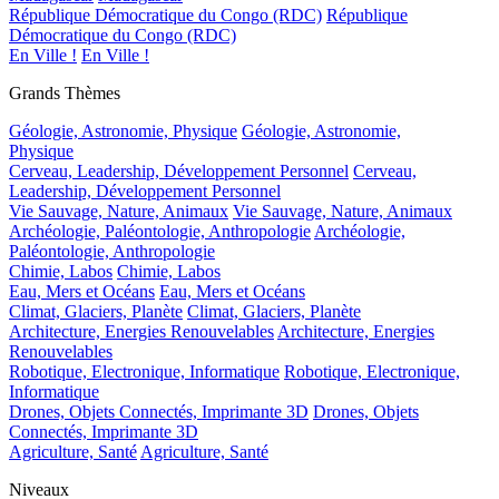
République Démocratique du Congo (RDC)
République
Démocratique du Congo (RDC)
En Ville !
En Ville !
Grands Thèmes
Géologie, Astronomie, Physique
Géologie, Astronomie,
Physique
Cerveau, Leadership, Développement Personnel
Cerveau,
Leadership, Développement Personnel
Vie Sauvage, Nature, Animaux
Vie Sauvage, Nature, Animaux
Archéologie, Paléontologie, Anthropologie
Archéologie,
Paléontologie, Anthropologie
Chimie, Labos
Chimie, Labos
Eau, Mers et Océans
Eau, Mers et Océans
Climat, Glaciers, Planète
Climat, Glaciers, Planète
Architecture, Energies Renouvelables
Architecture, Energies
Renouvelables
Robotique, Electronique, Informatique
Robotique, Electronique,
Informatique
Drones, Objets Connectés, Imprimante 3D
Drones, Objets
Connectés, Imprimante 3D
Agriculture, Santé
Agriculture, Santé
Niveaux