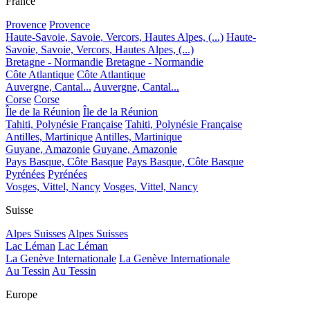
France
Provence
Provence
Haute-Savoie, Savoie, Vercors, Hautes Alpes, (...)
Haute-
Savoie, Savoie, Vercors, Hautes Alpes, (...)
Bretagne - Normandie
Bretagne - Normandie
Côte Atlantique
Côte Atlantique
Auvergne, Cantal...
Auvergne, Cantal...
Corse
Corse
Île de la Réunion
Île de la Réunion
Tahiti, Polynésie Française
Tahiti, Polynésie Française
Antilles, Martinique
Antilles, Martinique
Guyane, Amazonie
Guyane, Amazonie
Pays Basque, Côte Basque
Pays Basque, Côte Basque
Pyrénées
Pyrénées
Vosges, Vittel, Nancy
Vosges, Vittel, Nancy
Suisse
Alpes Suisses
Alpes Suisses
Lac Léman
Lac Léman
La Genève Internationale
La Genève Internationale
Au Tessin
Au Tessin
Europe