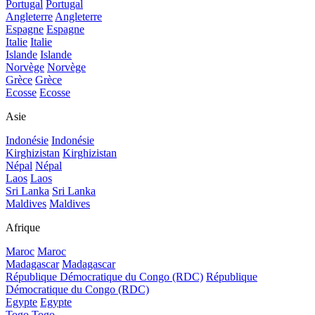
Portugal
Portugal
Angleterre
Angleterre
Espagne
Espagne
Italie
Italie
Islande
Islande
Norvège
Norvège
Grèce
Grèce
Ecosse
Ecosse
Asie
Indonésie
Indonésie
Kirghizistan
Kirghizistan
Népal
Népal
Laos
Laos
Sri Lanka
Sri Lanka
Maldives
Maldives
Afrique
Maroc
Maroc
Madagascar
Madagascar
République Démocratique du Congo (RDC)
République
Démocratique du Congo (RDC)
Egypte
Egypte
Togo
Togo