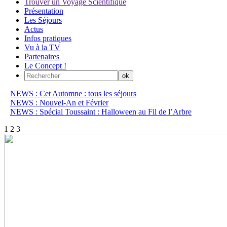
Trouver un Voyage Scientifique
Présentation
Les Séjours
Actus
Infos pratiques
Vu à la TV
Partenaires
Le Concept !
NEWS : Cet Automne : tous les séjours
NEWS : Nouvel-An et Février
NEWS : Spécial Toussaint : Halloween au Fil de l’Arbre
1
2
3