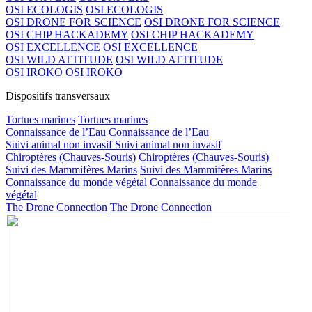
OSI ECOLOGIS
OSI ECOLOGIS
OSI DRONE FOR SCIENCE
OSI DRONE FOR SCIENCE
OSI CHIP HACKADEMY
OSI CHIP HACKADEMY
OSI EXCELLENCE
OSI EXCELLENCE
OSI WILD ATTITUDE
OSI WILD ATTITUDE
OSI IROKO
OSI IROKO
Dispositifs transversaux
Tortues marines
Tortues marines
Connaissance de l’Eau
Connaissance de l’Eau
Suivi animal non invasif
Suivi animal non invasif
Chiroptères (Chauves-Souris)
Chiroptères (Chauves-Souris)
Suivi des Mammifères Marins
Suivi des Mammifères Marins
Connaissance du monde végétal
Connaissance du monde
végétal
The Drone Connection
The Drone Connection