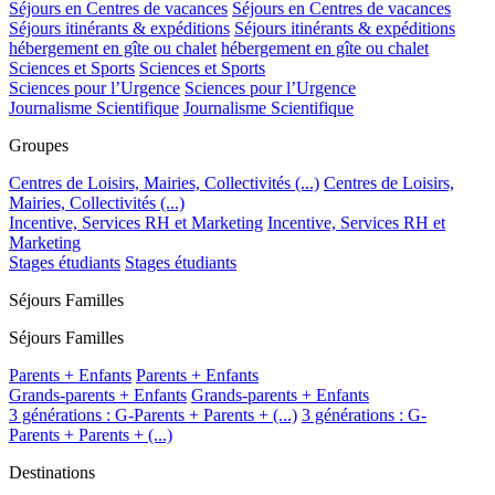
Séjours en Centres de vacances
Séjours en Centres de vacances
Séjours itinérants & expéditions
Séjours itinérants & expéditions
hébergement en gîte ou chalet
hébergement en gîte ou chalet
Sciences et Sports
Sciences et Sports
Sciences pour l’Urgence
Sciences pour l’Urgence
Journalisme Scientifique
Journalisme Scientifique
Groupes
Centres de Loisirs, Mairies, Collectivités (...)
Centres de Loisirs,
Mairies, Collectivités (...)
Incentive, Services RH et Marketing
Incentive, Services RH et
Marketing
Stages étudiants
Stages étudiants
Séjours Familles
Séjours Familles
Parents + Enfants
Parents + Enfants
Grands-parents + Enfants
Grands-parents + Enfants
3 générations : G-Parents + Parents + (...)
3 générations : G-
Parents + Parents + (...)
Destinations