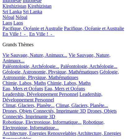
Indonésie
Indonésie
Kirghizistan
Kirghizistan
Sri Lanka
Sri Lanka
Népal
Népal
Laos
Laos
Pacifique, Océanie et Australie
Pacifique, Océanie et Australie
En Ville !_-_
En Ville !_-_
Grands Thèmes
Vie Sauvage, Nature, Animaux...
Vie Sauvage, Nature,
Animaux...
Paléontologie, Archéologie...
Paléontologie, Archéologie...
Géologie, Astronomie, Physique, Mathématiques
Géologie,
Astronomie, Physique, Mathématiques
Chimie, Labos, Maths
Chimie, Labos, Maths
Eau, Mers et Océans
Eau, Mers et Océans
Leadership, Développement Personnel
Leadership,
Développement Personnel
Climat, Glaciers, Planète...
Climat, Glaciers, Planète...
Drones, Objets Connectés, Imprimante 3D
Drones, Objets
Connectés, Imprimante 3D
Robotique, Electronique, Informatique...
Robotique,
Electronique, Informatique...
Architecture, Energies Renouvelables
Architecture, Energies
Renouvelables