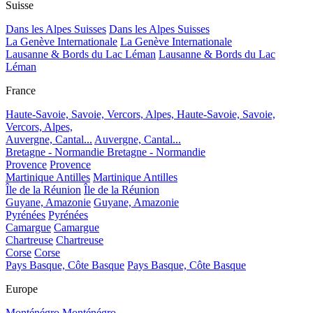
Suisse
Dans les Alpes Suisses
Dans les Alpes Suisses
La Genève Internationale
La Genève Internationale
Lausanne & Bords du Lac Léman
Lausanne & Bords du Lac
Léman
France
Haute-Savoie, Savoie, Vercors, Alpes,
Haute-Savoie, Savoie,
Vercors, Alpes,
Auvergne, Cantal...
Auvergne, Cantal...
Bretagne - Normandie
Bretagne - Normandie
Provence
Provence
Martinique Antilles
Martinique Antilles
Île de la Réunion
Île de la Réunion
Guyane, Amazonie
Guyane, Amazonie
Pyrénées
Pyrénées
Camargue
Camargue
Chartreuse
Chartreuse
Corse
Corse
Pays Basque, Côte Basque
Pays Basque, Côte Basque
Europe
Monténégro
Monténégro