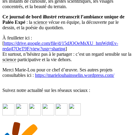
les instants de curiosité, les gestes scientifiques, les visages
concentrés, et la beauté du terrain.
Ce journal de bord illustré retranscrit l’ambiance unique de
Paléo Expé
: la
science
vécue en équipe, la découverte par le
dessin, et la poésie du quotidien.
À feuilleter ici :
[
https://drive.google.com/file/d/15dJOOeMsXU_hmWdjtEv-
redajI7OeT9F/view?usp=sharing
]
Et surtout, n’hésitez pas à le partager : c’est un regard sensible sur la
science
participative et la vie dehors.
Merci Marie-Lou pour ce chef d’œuvre. Ses autres projets
consultables ici :
https://marielouhainsselin.wordpress.com/
Suivez notre actualité sur les réseaux sociaux :