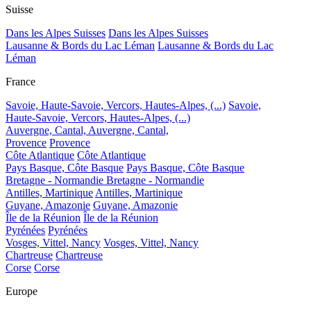
Suisse
Dans les Alpes Suisses
Dans les Alpes Suisses
Lausanne & Bords du Lac Léman
Lausanne & Bords du Lac
Léman
France
Savoie, Haute-Savoie, Vercors, Hautes-Alpes, (...)
Savoie,
Haute-Savoie, Vercors, Hautes-Alpes, (...)
Auvergne, Cantal,
Auvergne, Cantal,
Provence
Provence
Côte Atlantique
Côte Atlantique
Pays Basque, Côte Basque
Pays Basque, Côte Basque
Bretagne - Normandie
Bretagne - Normandie
Antilles, Martinique
Antilles, Martinique
Guyane, Amazonie
Guyane, Amazonie
Île de la Réunion
Île de la Réunion
Pyrénées
Pyrénées
Vosges, Vittel, Nancy
Vosges, Vittel, Nancy
Chartreuse
Chartreuse
Corse
Corse
Europe