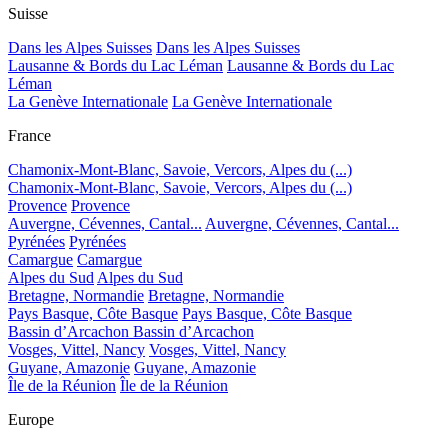
Suisse
Dans les Alpes Suisses
Dans les Alpes Suisses
Lausanne & Bords du Lac Léman
Lausanne & Bords du Lac
Léman
La Genève Internationale
La Genève Internationale
France
Chamonix-Mont-Blanc, Savoie, Vercors, Alpes du (...)
Chamonix-Mont-Blanc, Savoie, Vercors, Alpes du (...)
Provence
Provence
Auvergne, Cévennes, Cantal...
Auvergne, Cévennes, Cantal...
Pyrénées
Pyrénées
Camargue
Camargue
Alpes du Sud
Alpes du Sud
Bretagne, Normandie
Bretagne, Normandie
Pays Basque, Côte Basque
Pays Basque, Côte Basque
Bassin d’Arcachon
Bassin d’Arcachon
Vosges, Vittel, Nancy
Vosges, Vittel, Nancy
Guyane, Amazonie
Guyane, Amazonie
Île de la Réunion
Île de la Réunion
Europe