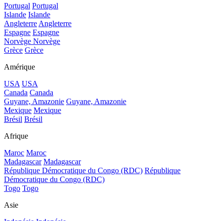
Portugal
Portugal
Islande
Islande
Angleterre
Angleterre
Espagne
Espagne
Norvège
Norvège
Grèce
Grèce
Amérique
USA
USA
Canada
Canada
Guyane, Amazonie
Guyane, Amazonie
Mexique
Mexique
Brésil
Brésil
Afrique
Maroc
Maroc
Madagascar
Madagascar
République Démocratique du Congo (RDC)
République
Démocratique du Congo (RDC)
Togo
Togo
Asie