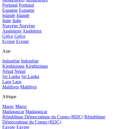
Portugal
Portugal
Espagne
Espagne
Islande
Islande
Italie
Italie
Norvège
Norvège
Angleterre
Angleterre
Grèce
Grèce
Ecosse
Ecosse
Asie
Indonésie
Indonésie
Kirghizistan
Kirghizistan
Népal
Népal
Sri Lanka
Sri Lanka
Laos
Laos
Maldives
Maldives
Afrique
Maroc
Maroc
Madagascar
Madagascar
République Démocratique du Congo (RDC)
République
Démocratique du Congo (RDC)
Egypte
Egypte