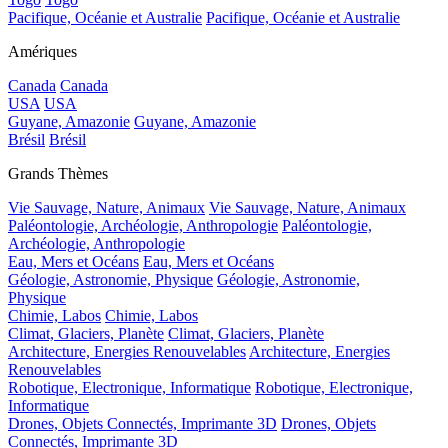
Pacifique, Océanie et Australie
Pacifique, Océanie et Australie
Amériques
Canada
Canada
USA
USA
Guyane, Amazonie
Guyane, Amazonie
Brésil
Brésil
Grands Thèmes
Vie Sauvage, Nature, Animaux
Vie Sauvage, Nature, Animaux
Paléontologie, Archéologie, Anthropologie
Paléontologie,
Archéologie, Anthropologie
Eau, Mers et Océans
Eau, Mers et Océans
Géologie, Astronomie, Physique
Géologie, Astronomie,
Physique
Chimie, Labos
Chimie, Labos
Climat, Glaciers, Planète
Climat, Glaciers, Planète
Architecture, Energies Renouvelables
Architecture, Energies
Renouvelables
Robotique, Electronique, Informatique
Robotique, Electronique,
Informatique
Drones, Objets Connectés, Imprimante 3D
Drones, Objets
Connectés, Imprimante 3D