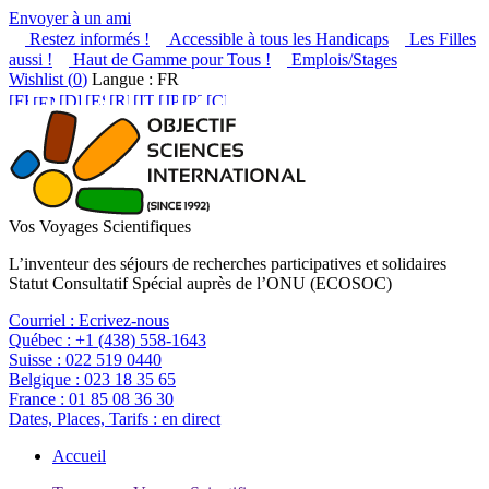
Envoyer à un ami
Restez informés !
Accessible à tous les Handicaps
Les Filles
aussi !
Haut de Gamme pour Tous !
Emplois/Stages
Wishlist (
0
)
Langue : FR
Vos Voyages Scientifiques
L’inventeur des séjours de recherches participatives et solidaires
Statut Consultatif Spécial auprès de l’ONU (ECOSOC)
Courriel :
Ecrivez-nous
Québec :
+1 (438) 558-1643
Suisse :
022 519 0440
Belgique :
023 18 35 65
France :
01 85 08 36 30
Dates, Places, Tarifs :
en direct
Accueil