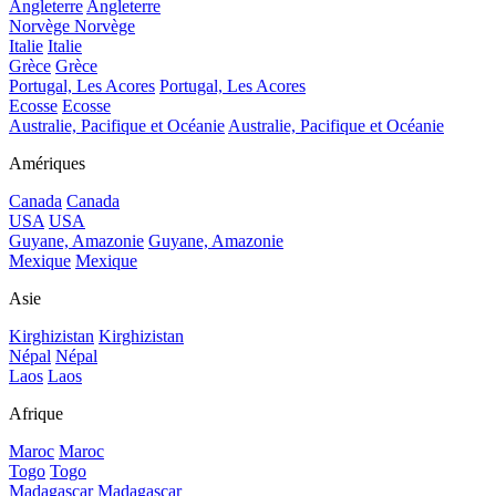
Angleterre
Angleterre
Norvège
Norvège
Italie
Italie
Grèce
Grèce
Portugal, Les Acores
Portugal, Les Acores
Ecosse
Ecosse
Australie, Pacifique et Océanie
Australie, Pacifique et Océanie
Amériques
Canada
Canada
USA
USA
Guyane, Amazonie
Guyane, Amazonie
Mexique
Mexique
Asie
Kirghizistan
Kirghizistan
Népal
Népal
Laos
Laos
Afrique
Maroc
Maroc
Togo
Togo
Madagascar
Madagascar