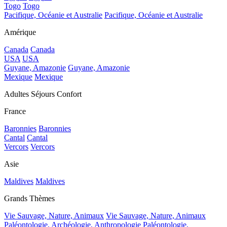
Togo
Togo
Pacifique, Océanie et Australie
Pacifique, Océanie et Australie
Amérique
Canada
Canada
USA
USA
Guyane, Amazonie
Guyane, Amazonie
Mexique
Mexique
Adultes Séjours Confort
France
Baronnies
Baronnies
Cantal
Cantal
Vercors
Vercors
Asie
Maldives
Maldives
Grands Thèmes
Vie Sauvage, Nature, Animaux
Vie Sauvage, Nature, Animaux
Paléontologie, Archéologie, Anthropologie
Paléontologie,