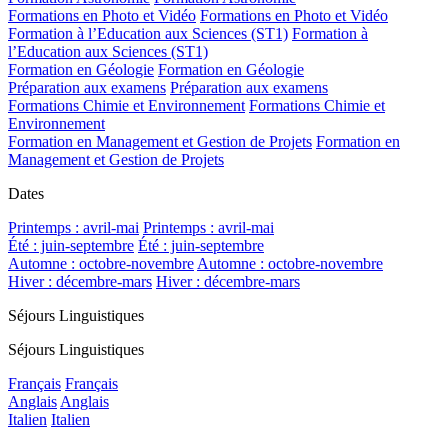
Formations en Photo et Vidéo
Formations en Photo et Vidéo
Formation à l’Education aux Sciences (ST1)
Formation à
l’Education aux Sciences (ST1)
Formation en Géologie
Formation en Géologie
Préparation aux examens
Préparation aux examens
Formations Chimie et Environnement
Formations Chimie et
Environnement
Formation en Management et Gestion de Projets
Formation en
Management et Gestion de Projets
Dates
Printemps : avril-mai
Printemps : avril-mai
Été : juin-septembre
Été : juin-septembre
Automne : octobre-novembre
Automne : octobre-novembre
Hiver : décembre-mars
Hiver : décembre-mars
Séjours Linguistiques
Séjours Linguistiques
Français
Français
Anglais
Anglais
Italien
Italien