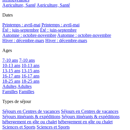
Agriculture, Santé
Agriculture, Santé
Dates
Printemps : avril-mai
Printemps : avril-mai
Été : juin-septembre
Été : juin-septembre
Automne : octobre-novembre
Automne : octobre-novembre
Hiver : décembre-mars
Hiver : décembre-mars
Ages
7-10 ans
7-10 ans
10-13 ans
10-13 ans
13-15 ans
13-15 ans
16-17 ans
16-17 ans
18-25 ans
18-25 ans
Adultes
Adultes
Familles
Familles
Types de séjour
Séjours en Centres de vacances
Séjours en Centres de vacances
Séjours itinérants & expéditions
Séjours itinérants & expéditions
hébergement en gîte ou chalet
hébergement en gîte ou chalet
Sciences et Sports
Sciences et Sports