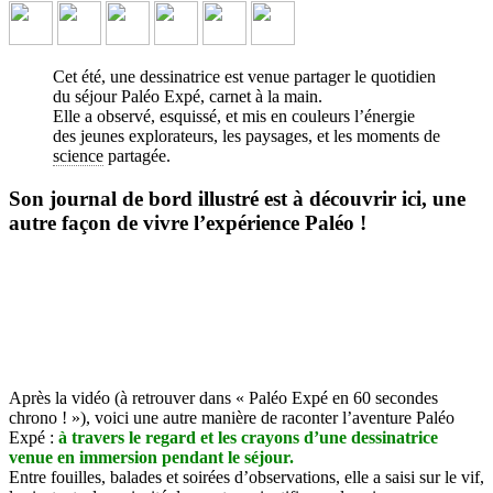
Cet été, une dessinatrice est venue partager le quotidien
du séjour Paléo Expé, carnet à la main.
Elle a observé, esquissé, et mis en couleurs l’énergie
des jeunes explorateurs, les paysages, et les moments de
science
partagée.
Croquez l'aventure en Paléontologie
Son journal de bord illustré est à découvrir ici, une
Un journal de bord illustré !
↓ Lire le descriptif détaillé plus bas
autre façon de vivre l’expérience Paléo !
↓
Après la vidéo (à retrouver dans « Paléo Expé en 60 secondes
chrono ! »), voici une autre manière de raconter l’aventure Paléo
Expé :
à travers le regard et les crayons d’une dessinatrice
venue en immersion pendant le séjour.
Entre fouilles, balades et soirées d’observations, elle a saisi sur le vif,