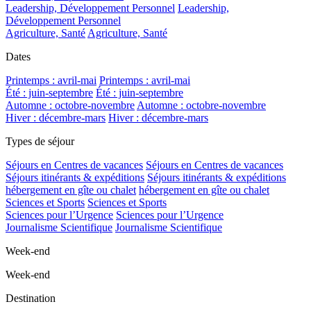
Leadership, Développement Personnel
Leadership,
Développement Personnel
Agriculture, Santé
Agriculture, Santé
Dates
Printemps : avril-mai
Printemps : avril-mai
Été : juin-septembre
Été : juin-septembre
Automne : octobre-novembre
Automne : octobre-novembre
Hiver : décembre-mars
Hiver : décembre-mars
Types de séjour
Séjours en Centres de vacances
Séjours en Centres de vacances
Séjours itinérants & expéditions
Séjours itinérants & expéditions
hébergement en gîte ou chalet
hébergement en gîte ou chalet
Sciences et Sports
Sciences et Sports
Sciences pour l’Urgence
Sciences pour l’Urgence
Journalisme Scientifique
Journalisme Scientifique
Week-end
Week-end
Destination