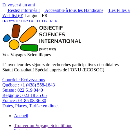
Envoyer à un ami
Restez informés !
Accessible à tous les Handicaps
Les Filles a
Wishlist (
0
)
Langue : FR
Vos Voyages Scientifiques
L’inventeur des séjours de recherches participatives et solidaires
Statut Consultatif Spécial auprès de l’ONU (ECOSOC)
Courriel :
Ecrivez-nous
Québec :
+1 (438) 558-1643
Suisse :
022 519 0440
Belgique :
023 18 35 65
France :
01 85 08 36 30
Dates, Places, Tarifs :
en direct
Accueil
Trouver un Voyage Scientifique