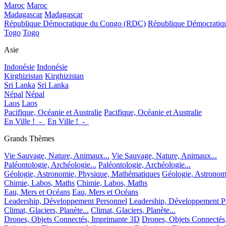
Maroc
Maroc
Madagascar
Madagascar
République Démocratique du Congo (RDC)
République Démocrati
Togo
Togo
Asie
Indonésie
Indonésie
Kirghizistan
Kirghizistan
Sri Lanka
Sri Lanka
Népal
Népal
Laos
Laos
Pacifique, Océanie et Australie
Pacifique, Océanie et Australie
En Ville !_-_
En Ville !_-_
Grands Thèmes
Vie Sauvage, Nature, Animaux...
Vie Sauvage, Nature, Animaux...
Paléontologie, Archéologie...
Paléontologie, Archéologie...
Géologie, Astronomie, Physique, Mathématiques
Géologie, Astronom
Chimie, Labos, Maths
Chimie, Labos, Maths
Eau, Mers et Océans
Eau, Mers et Océans
Leadership, Développement Personnel
Leadership, Développement P
Climat, Glaciers, Planète...
Climat, Glaciers, Planète...
Drones, Objets Connectés, Imprimante 3D
Drones, Objets Connectés