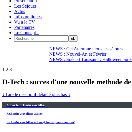
Présentation
Les Séjours
Actus
Infos pratiques
Vu à la TV
Partenaires
Le Concept !
NEWS : Cet Automne : tous les séjours
NEWS : Nouvel-An et Février
NEWS : Spécial Toussaint : Halloween au Fi
1
2
3
D-Tech : succes d'une nouvelle methode de 
↓ Lire le descriptif détaillé plus bas ↓
Activer la recherche avec filtres
Recherche avec filtres activée
Recherche avec filtres activée (Cliquer pour désactiver)