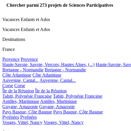
Chercher parmi
273
projets de Sciences Participatives
Vacances Enfants et Ados
Vacances Enfants et Ados
Destinations
France
Provence
Provence
Haute-Savoie, Savoie, Vercors, Hautes Alpes, (...)
Haute-Savoie, Savoi
Bretagne - Normandie
Bretagne - Normandie
Côte Atlantique
Côte Atlantique
Auvergne, Cantal...
Auvergne, Cantal...
Corse
Corse
Île de la Réunion
Île de la Réunion
Tahiti, Polynésie Française
Tahiti, Polynésie Française
Antilles, Martinique
Antilles, Martinique
Guyane, Amazonie
Guyane, Amazonie
Pays Basque, Côte Basque
Pays Basque, Côte Basque
Pyrénées
Pyrénées
Vosges, Vittel, Nancy
Vosges, Vittel, Nancy