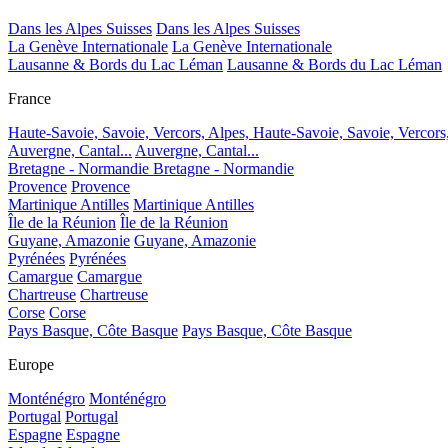
Dans les Alpes Suisses
Dans les Alpes Suisses
La Genève Internationale
La Genève Internationale
Lausanne & Bords du Lac Léman
Lausanne & Bords du Lac Léman
France
Haute-Savoie, Savoie, Vercors, Alpes,
Haute-Savoie, Savoie, Vercors
Auvergne, Cantal...
Auvergne, Cantal...
Bretagne - Normandie
Bretagne - Normandie
Provence
Provence
Martinique Antilles
Martinique Antilles
Île de la Réunion
Île de la Réunion
Guyane, Amazonie
Guyane, Amazonie
Pyrénées
Pyrénées
Camargue
Camargue
Chartreuse
Chartreuse
Corse
Corse
Pays Basque, Côte Basque
Pays Basque, Côte Basque
Europe
Monténégro
Monténégro
Portugal
Portugal
Espagne
Espagne