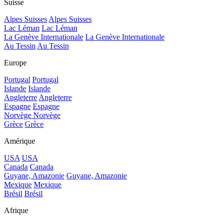
Suisse
Alpes Suisses
Alpes Suisses
Lac Léman
Lac Léman
La Genève Internationale
La Genève Internationale
Au Tessin
Au Tessin
Europe
Portugal
Portugal
Islande
Islande
Angleterre
Angleterre
Espagne
Espagne
Norvège
Norvège
Grèce
Grèce
Amérique
USA
USA
Canada
Canada
Guyane, Amazonie
Guyane, Amazonie
Mexique
Mexique
Brésil
Brésil
Afrique