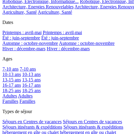
Robotique, Electronique, Informatique...
Robotique, Electronique, Inf
Architecture, Energies Renouvelables
Architecture, Energies Renouve
Agriculture, Santé
Agriculture, Santé
Dates
Printemps : avril-mai
Printemps : avril-mai
Été : juin-septembre
Été : juin-septembre
Automne : octobre-novembre
Automne : octobre-novembre
Hiver : décembre-mars
Hiver : décembre-mars
Ages
7-10 ans
7-10 ans
10-13 ans
10-13 ans
13-15 ans
13-15 ans
16-17 ans
16-17 ans
18-25 ans
18-25 ans
Adultes
Adultes
Familles
Familles
Types de séjour
Séjours en Centres de vacances
Séjours en Centres de vacances
Séjours itinérants & expéditions
Séjours itinérants & expéditions
hébergement en gîte ou chalet
hébergement en gîte ou chalet