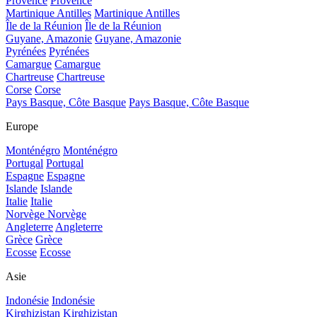
Provence
Provence
Martinique Antilles
Martinique Antilles
Île de la Réunion
Île de la Réunion
Guyane, Amazonie
Guyane, Amazonie
Pyrénées
Pyrénées
Camargue
Camargue
Chartreuse
Chartreuse
Corse
Corse
Pays Basque, Côte Basque
Pays Basque, Côte Basque
Europe
Monténégro
Monténégro
Portugal
Portugal
Espagne
Espagne
Islande
Islande
Italie
Italie
Norvège
Norvège
Angleterre
Angleterre
Grèce
Grèce
Ecosse
Ecosse
Asie
Indonésie
Indonésie
Kirghizistan
Kirghizistan