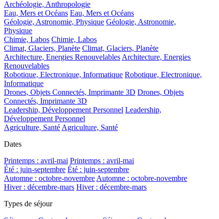
Archéologie, Anthropologie
Eau, Mers et Océans
Eau, Mers et Océans
Géologie, Astronomie, Physique
Géologie, Astronomie,
Physique
Chimie, Labos
Chimie, Labos
Climat, Glaciers, Planète
Climat, Glaciers, Planète
Architecture, Energies Renouvelables
Architecture, Energies
Renouvelables
Robotique, Electronique, Informatique
Robotique, Electronique,
Informatique
Drones, Objets Connectés, Imprimante 3D
Drones, Objets
Connectés, Imprimante 3D
Leadership, Développement Personnel
Leadership,
Développement Personnel
Agriculture, Santé
Agriculture, Santé
Dates
Printemps : avril-mai
Printemps : avril-mai
Été : juin-septembre
Été : juin-septembre
Automne : octobre-novembre
Automne : octobre-novembre
Hiver : décembre-mars
Hiver : décembre-mars
Types de séjour