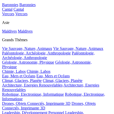
Baronnies
Baronnies
Cantal
Cantal
Vercors
Vercors
Asie
Maldives
Maldives
Grands Thèmes
Vie Sauvage, Nature, Animaux
Vie Sauvage, Nature, Animaux
Paléontologie, Archéologie, Anthropologie
Paléontologie,
Archéologie, Anthropologie
Géologie, Astronomie, Physique
Géologie, Astronomie,
Physique
Chimie, Labos
Chimie, Labos
Eau, Mers et Océans
Eau, Mers et Océans
Climat, Glaciers, Planète
Climat, Glaciers, Planète
Architecture, Energies Renouvelables
Architecture, Energies
Renouvelables
Robotique, Electronique, Informatique
Robotique, Electronique,
Informatique
Drones, Objets Connectés, Imprimante 3D
Drones, Objets
Connectés, Imprimante 3D
Leadership, Développement Personnel
Leadership,