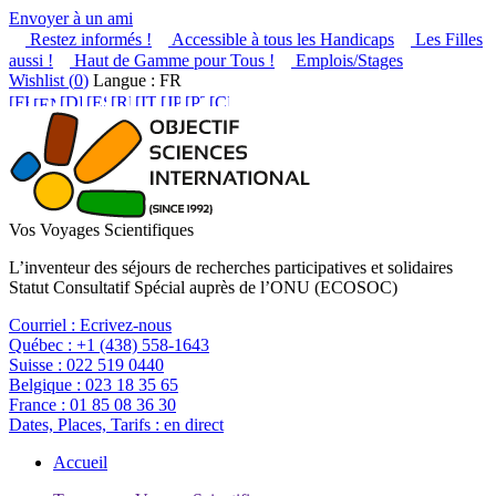
Envoyer à un ami
Restez informés !
Accessible à tous les Handicaps
Les Filles
aussi !
Haut de Gamme pour Tous !
Emplois/Stages
Wishlist (
0
)
Langue : FR
Vos Voyages Scientifiques
L’inventeur des séjours de recherches participatives et solidaires
Statut Consultatif Spécial auprès de l’ONU (ECOSOC)
Courriel :
Ecrivez-nous
Québec :
+1 (438) 558-1643
Suisse :
022 519 0440
Belgique :
023 18 35 65
France :
01 85 08 36 30
Dates, Places, Tarifs :
en direct
Accueil