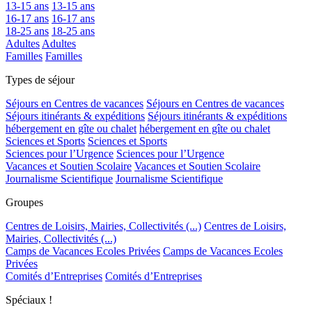
13-15 ans
13-15 ans
16-17 ans
16-17 ans
18-25 ans
18-25 ans
Adultes
Adultes
Familles
Familles
Types de séjour
Séjours en Centres de vacances
Séjours en Centres de vacances
Séjours itinérants & expéditions
Séjours itinérants & expéditions
hébergement en gîte ou chalet
hébergement en gîte ou chalet
Sciences et Sports
Sciences et Sports
Sciences pour l’Urgence
Sciences pour l’Urgence
Vacances et Soutien Scolaire
Vacances et Soutien Scolaire
Journalisme Scientifique
Journalisme Scientifique
Groupes
Centres de Loisirs, Mairies, Collectivités (...)
Centres de Loisirs,
Mairies, Collectivités (...)
Camps de Vacances Ecoles Privées
Camps de Vacances Ecoles
Privées
Comités d’Entreprises
Comités d’Entreprises
Spéciaux !