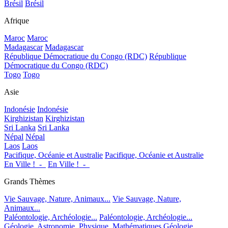
Brésil
Brésil
Afrique
Maroc
Maroc
Madagascar
Madagascar
République Démocratique du Congo (RDC)
République
Démocratique du Congo (RDC)
Togo
Togo
Asie
Indonésie
Indonésie
Kirghizistan
Kirghizistan
Sri Lanka
Sri Lanka
Népal
Népal
Laos
Laos
Pacifique, Océanie et Australie
Pacifique, Océanie et Australie
En Ville !_-_
En Ville !_-_
Grands Thèmes
Vie Sauvage, Nature, Animaux...
Vie Sauvage, Nature,
Animaux...
Paléontologie, Archéologie...
Paléontologie, Archéologie...
Géologie, Astronomie, Physique, Mathématiques
Géologie,