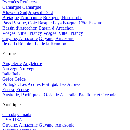
Pyrénées
Pyrénées
Camargue
Camargue
Alpes du Sud
Alpes du Sud
Bretagne, Normandie
Bretagne, Normandie
Pays Basque, Côte Basque
Pays Basque, Côte Basque
Bassin d’Arcachon
Bassin d’Arcachon
Vosges, Vittel, Nancy
Vosges, Vittel, Nancy
Guyane, Amazonie
Guyane, Amazonie
Île de la Réunion
Île de la Réunion
Europe
Angleterre
Angleterre
Norvège
Norvège
Italie
Italie
Grèce
Grèce
Portugal, Les Acores
Portugal, Les Acores
Ecosse
Ecosse
Australie, Pacifique et Océanie
Australie, Pacifique et Océanie
Amériques
Canada
Canada
USA
USA
Guyane, Amazonie
Guyane, Amazonie