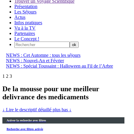
Trouver un Voyage Scientifique
Présentation
Les Séjours
Actus
Infos pratiques
Vu à la TV
Partenaires
Le Concept !
NEWS : Cet Automne : tous les séjours
NEWS : Nouvel-An et Février
NEWS : Spécial Toussaint : Halloween au Fil de l’Arbre
1
2
3
De la mousse pour une meilleur
delivrance des medicaments
↓ Lire le descriptif détaillé plus bas ↓
Activer la recherche avec filtres
Recherche avec filtres activée