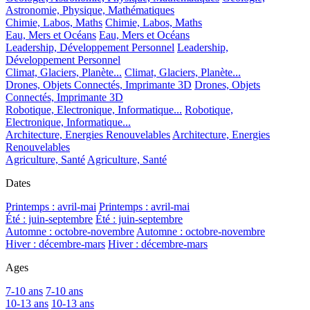
Astronomie, Physique, Mathématiques
Chimie, Labos, Maths
Chimie, Labos, Maths
Eau, Mers et Océans
Eau, Mers et Océans
Leadership, Développement Personnel
Leadership,
Développement Personnel
Climat, Glaciers, Planète...
Climat, Glaciers, Planète...
Drones, Objets Connectés, Imprimante 3D
Drones, Objets
Connectés, Imprimante 3D
Robotique, Electronique, Informatique...
Robotique,
Electronique, Informatique...
Architecture, Energies Renouvelables
Architecture, Energies
Renouvelables
Agriculture, Santé
Agriculture, Santé
Dates
Printemps : avril-mai
Printemps : avril-mai
Été : juin-septembre
Été : juin-septembre
Automne : octobre-novembre
Automne : octobre-novembre
Hiver : décembre-mars
Hiver : décembre-mars
Ages
7-10 ans
7-10 ans
10-13 ans
10-13 ans