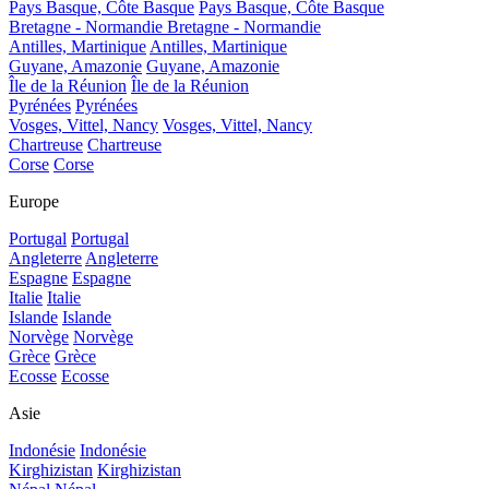
Pays Basque, Côte Basque
Pays Basque, Côte Basque
Bretagne - Normandie
Bretagne - Normandie
Antilles, Martinique
Antilles, Martinique
Guyane, Amazonie
Guyane, Amazonie
Île de la Réunion
Île de la Réunion
Pyrénées
Pyrénées
Vosges, Vittel, Nancy
Vosges, Vittel, Nancy
Chartreuse
Chartreuse
Corse
Corse
Europe
Portugal
Portugal
Angleterre
Angleterre
Espagne
Espagne
Italie
Italie
Islande
Islande
Norvège
Norvège
Grèce
Grèce
Ecosse
Ecosse
Asie
Indonésie
Indonésie
Kirghizistan
Kirghizistan