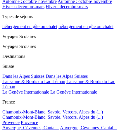
Automne : octobre-novembre
Automne : octobre-novembre
Hiver : décembre-mars
Hiver : décembre-mars
Types de séjours
hébergement en gîte ou chalet
hébergement en gîte ou chalet
Voyages Scolaires
Voyages Scolaires
Destinations
Suisse
Dans les Alpes Suisses
Dans les Alpes Suisses
Lausanne & Bords du Lac Léman
Lausanne & Bords du Lac
Léman
La Genève Internationale
La Genève Internationale
France
Chamonix-Mont-Blanc, Savoie, Vercors, Alpes du (...)
Chamonix-Mont-Blanc, Savoie, Vercors, Alpes du (...)
Provence
Provence
Auvergne, Cévennes, Cantal...
Auvergne, Cévennes, Cantal...