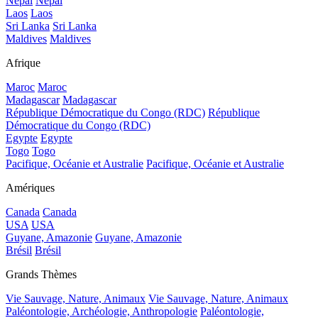
Népal
Népal
Laos
Laos
Sri Lanka
Sri Lanka
Maldives
Maldives
Afrique
Maroc
Maroc
Madagascar
Madagascar
République Démocratique du Congo (RDC)
République
Démocratique du Congo (RDC)
Egypte
Egypte
Togo
Togo
Pacifique, Océanie et Australie
Pacifique, Océanie et Australie
Amériques
Canada
Canada
USA
USA
Guyane, Amazonie
Guyane, Amazonie
Brésil
Brésil
Grands Thèmes
Vie Sauvage, Nature, Animaux
Vie Sauvage, Nature, Animaux
Paléontologie, Archéologie, Anthropologie
Paléontologie,