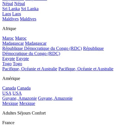
Népal
Népal
Sri Lanka
Sri Lanka
Laos
Laos
Maldives
Maldives
Afrique
Maroc
Maroc
Madagascar
Madagascar
République Démocratique du Congo (RDC)
République
Démocratique du Congo (RDC)
Egypte
Egypte
Togo
Togo
Pacifique, Océanie et Australie
Pacifique, Océanie et Australie
Amérique
Canada
Canada
USA
USA
Guyane, Amazonie
Guyane, Amazonie
Mexique
Mexique
Adultes Séjours Confort
France