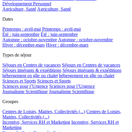
Développement Personnel
Agriculture, Santé
Agriculture, Santé
Dates
Printemps : avril-mai
Printemps : avril-mai
Été : juin-septembre
Été : juin-septembre
Automne : octobre-novembre
Automne : octobre-novembre
Hiver : décembre-mars
Hiver : décembre-mars
Types de séjour
Séjours en Centres de vacances
Séjours en Centres de vacances
Séjours itinérants & expéditions
Séjours itinérants & expéditions
hébergement en gîte ou chalet
hébergement en gîte ou chalet
Sciences et Sports
Sciences et Sports
Sciences pour l’Urgence
Sciences pour l’Urgence
Journalisme Scientifique
Journalisme Scientifique
Groupes
Centres de Loisirs, Mairies, Collectivités (...)
Centres de Loisirs,
Mairies, Collectivités (...)
Incentive, Services RH et Marketing
Incentive, Services RH et
Marketing