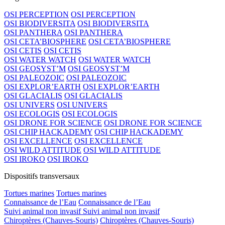
OSI PERCEPTION
OSI PERCEPTION
OSI BIODIVERSITA
OSI BIODIVERSITA
OSI PANTHERA
OSI PANTHERA
OSI CETA’BIOSPHERE
OSI CETA’BIOSPHERE
OSI CETIS
OSI CETIS
OSI WATER WATCH
OSI WATER WATCH
OSI GEOSYST’M
OSI GEOSYST’M
OSI PALEOZOIC
OSI PALEOZOIC
OSI EXPLOR’EARTH
OSI EXPLOR’EARTH
OSI GLACIALIS
OSI GLACIALIS
OSI UNIVERS
OSI UNIVERS
OSI ECOLOGIS
OSI ECOLOGIS
OSI DRONE FOR SCIENCE
OSI DRONE FOR SCIENCE
OSI CHIP HACKADEMY
OSI CHIP HACKADEMY
OSI EXCELLENCE
OSI EXCELLENCE
OSI WILD ATTITUDE
OSI WILD ATTITUDE
OSI IROKO
OSI IROKO
Dispositifs transversaux
Tortues marines
Tortues marines
Connaissance de l’Eau
Connaissance de l’Eau
Suivi animal non invasif
Suivi animal non invasif
Chiroptères (Chauves-Souris)
Chiroptères (Chauves-Souris)