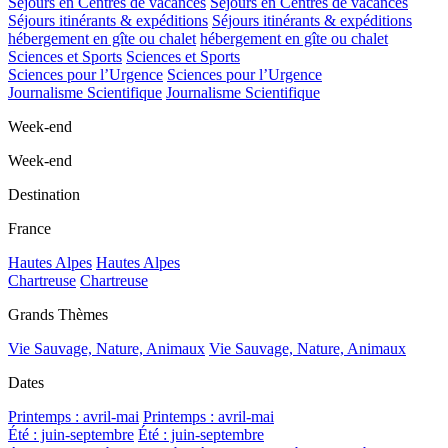
Séjours en Centres de vacances
Séjours en Centres de vacances
Séjours itinérants & expéditions
Séjours itinérants & expéditions
hébergement en gîte ou chalet
hébergement en gîte ou chalet
Sciences et Sports
Sciences et Sports
Sciences pour l’Urgence
Sciences pour l’Urgence
Journalisme Scientifique
Journalisme Scientifique
Week-end
Week-end
Destination
France
Hautes Alpes
Hautes Alpes
Chartreuse
Chartreuse
Grands Thèmes
Vie Sauvage, Nature, Animaux
Vie Sauvage, Nature, Animaux
Dates
Printemps : avril-mai
Printemps : avril-mai
Été : juin-septembre
Été : juin-septembre