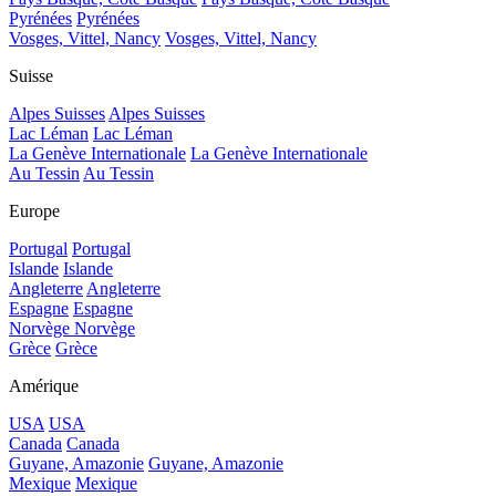
Pyrénées
Pyrénées
Vosges, Vittel, Nancy
Vosges, Vittel, Nancy
Suisse
Alpes Suisses
Alpes Suisses
Lac Léman
Lac Léman
La Genève Internationale
La Genève Internationale
Au Tessin
Au Tessin
Europe
Portugal
Portugal
Islande
Islande
Angleterre
Angleterre
Espagne
Espagne
Norvège
Norvège
Grèce
Grèce
Amérique
USA
USA
Canada
Canada
Guyane, Amazonie
Guyane, Amazonie
Mexique
Mexique