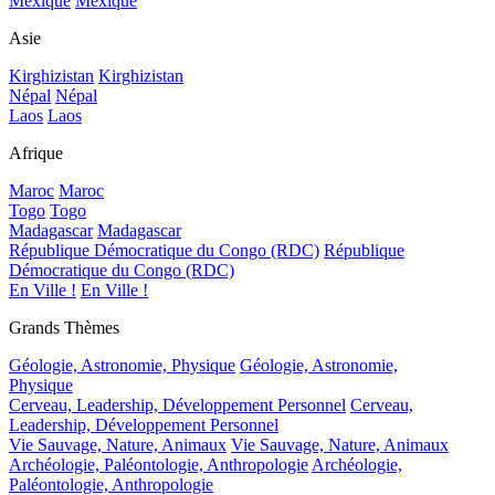
Mexique
Mexique
Asie
Kirghizistan
Kirghizistan
Népal
Népal
Laos
Laos
Afrique
Maroc
Maroc
Togo
Togo
Madagascar
Madagascar
République Démocratique du Congo (RDC)
République
Démocratique du Congo (RDC)
En Ville !
En Ville !
Grands Thèmes
Géologie, Astronomie, Physique
Géologie, Astronomie,
Physique
Cerveau, Leadership, Développement Personnel
Cerveau,
Leadership, Développement Personnel
Vie Sauvage, Nature, Animaux
Vie Sauvage, Nature, Animaux
Archéologie, Paléontologie, Anthropologie
Archéologie,
Paléontologie, Anthropologie