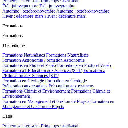
Printemps : avril-mai
Printemps : avril-mai
Été : juin-septembre
Été : juin-septembre
Automne : octobre-novembre
Automne : octobre-novembre
Hiver : décembre-mars
Hiver : décembre-mars
Formations
Formations
Thématiques
Formations Naturalistes
Formations Naturalistes
Formation Astronomie
Formation Astronomie
Formations en Photo et Vidéo
Formations en Photo et Vidéo
Formation à l’Education aux Sciences (ST1)
Formation à
l’Education aux Sciences (ST1)
Formation en Géologie
Formation en Géologie
Préparation aux examens
Préparation aux examens
Formations Chimie et Environnement
Formations Chimie et
Environnement
Formation en Management et Gestion de Projets
Formation en
Management et Gestion de Projets
Dates
Printemps : avril-mai
Printemps : avril-mai