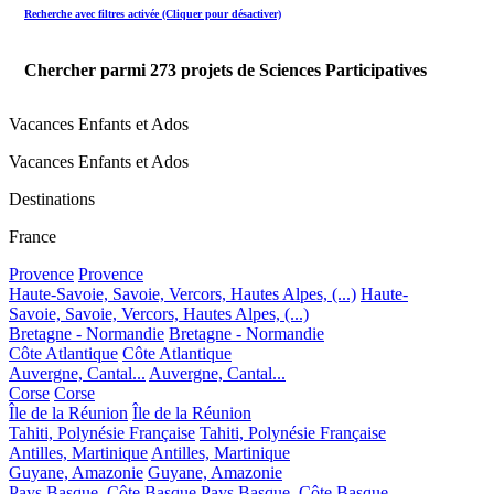
Recherche avec filtres activée (Cliquer pour désactiver)
Chercher parmi
273
projets de Sciences Participatives
Vacances Enfants et Ados
Vacances Enfants et Ados
Destinations
France
Provence
Provence
Haute-Savoie, Savoie, Vercors, Hautes Alpes, (...)
Haute-
Savoie, Savoie, Vercors, Hautes Alpes, (...)
Bretagne - Normandie
Bretagne - Normandie
Côte Atlantique
Côte Atlantique
Auvergne, Cantal...
Auvergne, Cantal...
Corse
Corse
Île de la Réunion
Île de la Réunion
Tahiti, Polynésie Française
Tahiti, Polynésie Française
Antilles, Martinique
Antilles, Martinique
Guyane, Amazonie
Guyane, Amazonie
Pays Basque, Côte Basque
Pays Basque, Côte Basque