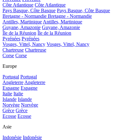
Côte Atlantique
Côte Atlantique
Pays Basque, Côte Basque
Pays Basque, Côte Basque
Bretagne - Normandie
Bretagne - Normandie
Antilles, Martinique
Antilles, Martinique
Guyane, Amazonie
Guyane, Amazonie
Île de la Réunion
Île de la Réunion
Pyrénées
Pyrénées
Vosges, Vittel, Nancy
Vosges, Vittel, Nancy
Chartreuse
Chartreuse
Corse
Corse
Europe
Portugal
Portugal
Angleterre
Angleterre
Espagne
Espagne
Italie
Italie
Islande
Islande
Norvège
Norvège
Grèce
Grèce
Ecosse
Ecosse
Asie
Indonésie
Indonésie