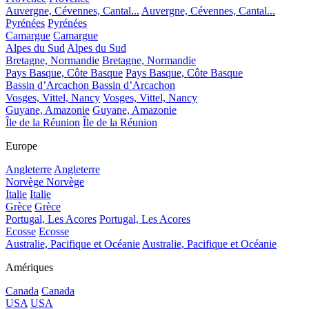
Auvergne, Cévennes, Cantal...
Auvergne, Cévennes, Cantal...
Pyrénées
Pyrénées
Camargue
Camargue
Alpes du Sud
Alpes du Sud
Bretagne, Normandie
Bretagne, Normandie
Pays Basque, Côte Basque
Pays Basque, Côte Basque
Bassin d’Arcachon
Bassin d’Arcachon
Vosges, Vittel, Nancy
Vosges, Vittel, Nancy
Guyane, Amazonie
Guyane, Amazonie
Île de la Réunion
Île de la Réunion
Europe
Angleterre
Angleterre
Norvège
Norvège
Italie
Italie
Grèce
Grèce
Portugal, Les Acores
Portugal, Les Acores
Ecosse
Ecosse
Australie, Pacifique et Océanie
Australie, Pacifique et Océanie
Amériques
Canada
Canada
USA
USA