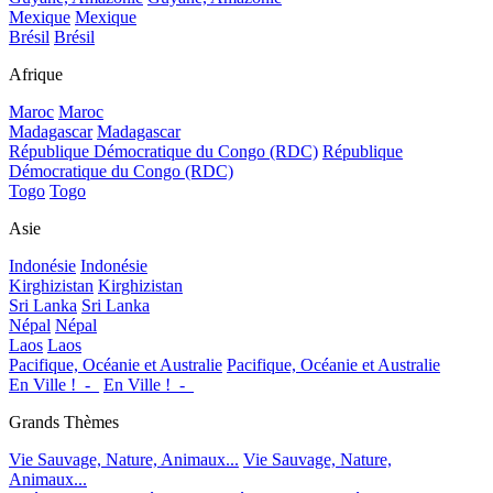
Mexique
Mexique
Brésil
Brésil
Afrique
Maroc
Maroc
Madagascar
Madagascar
République Démocratique du Congo (RDC)
République
Démocratique du Congo (RDC)
Togo
Togo
Asie
Indonésie
Indonésie
Kirghizistan
Kirghizistan
Sri Lanka
Sri Lanka
Népal
Népal
Laos
Laos
Pacifique, Océanie et Australie
Pacifique, Océanie et Australie
En Ville !_-_
En Ville !_-_
Grands Thèmes
Vie Sauvage, Nature, Animaux...
Vie Sauvage, Nature,
Animaux...