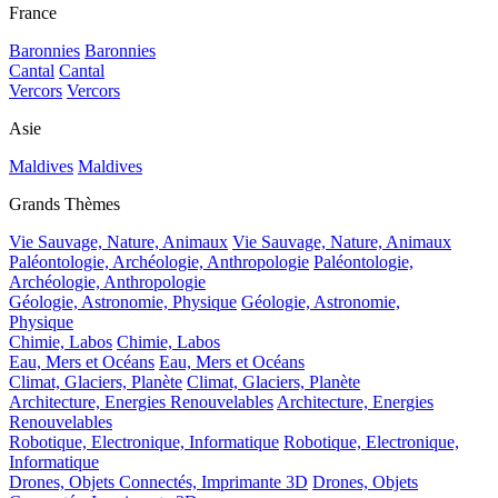
France
Baronnies
Baronnies
Cantal
Cantal
Vercors
Vercors
Asie
Maldives
Maldives
Grands Thèmes
Vie Sauvage, Nature, Animaux
Vie Sauvage, Nature, Animaux
Paléontologie, Archéologie, Anthropologie
Paléontologie,
Archéologie, Anthropologie
Géologie, Astronomie, Physique
Géologie, Astronomie,
Physique
Chimie, Labos
Chimie, Labos
Eau, Mers et Océans
Eau, Mers et Océans
Climat, Glaciers, Planète
Climat, Glaciers, Planète
Architecture, Energies Renouvelables
Architecture, Energies
Renouvelables
Robotique, Electronique, Informatique
Robotique, Electronique,
Informatique
Drones, Objets Connectés, Imprimante 3D
Drones, Objets