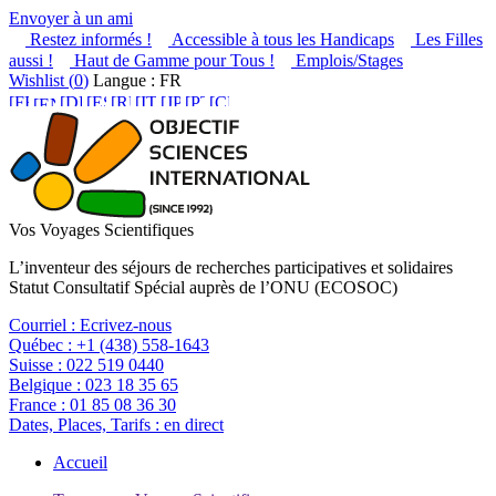
Envoyer à un ami
Restez informés !
Accessible à tous les Handicaps
Les Filles
aussi !
Haut de Gamme pour Tous !
Emplois/Stages
Wishlist (
0
)
Langue : FR
Vos Voyages Scientifiques
L’inventeur des séjours de recherches participatives et solidaires
Statut Consultatif Spécial auprès de l’ONU (ECOSOC)
Courriel :
Ecrivez-nous
Québec :
+1 (438) 558-1643
Suisse :
022 519 0440
Belgique :
023 18 35 65
France :
01 85 08 36 30
Dates, Places, Tarifs :
en direct
Accueil