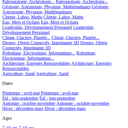
Paléontologie, Archéologie...
Paléontologie, Archéologie...
Géologie, Astronomie, Physique, Mathématiques
Géologie,
Astronomie, Physique, Mathématiques
Chimie, Labos, Maths
Chimie, Labos, Maths
Eau, Mers et Océans
Eau, Mers et Océans
Leadership, Développement Personnel
Leadership,
Développement Personnel
Climat, Glaciers, Planète...
Climat, Glaciers, Planète...
Drones, Objets Connectés, Imprimante 3D
Drones, Objets
Connectés, Imprimante 3D
Robotique, Electronique, Informatique...
Robotique,
Electronique, Informatique...
Architecture, Energies Renouvelables
Architecture, Energies
Renouvelables
Agriculture, Santé
Agriculture, Santé
Dates
Printemps : avril-mai
Printemps : avril-mai
Été : juin-septembre
Été : juin-septembre
Automne : octobre-novembre
Automne : octobre-novembre
Hiver : décembre-mars
Hiver : décembre-mars
Ages
7-10 ans
7-10 ans