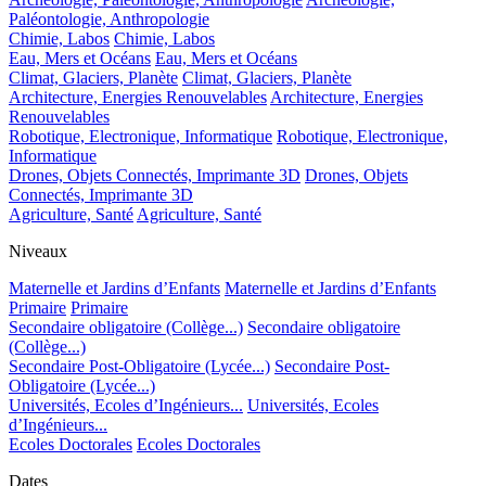
Paléontologie, Anthropologie
Chimie, Labos
Chimie, Labos
Eau, Mers et Océans
Eau, Mers et Océans
Climat, Glaciers, Planète
Climat, Glaciers, Planète
Architecture, Energies Renouvelables
Architecture, Energies
Renouvelables
Robotique, Electronique, Informatique
Robotique, Electronique,
Informatique
Drones, Objets Connectés, Imprimante 3D
Drones, Objets
Connectés, Imprimante 3D
Agriculture, Santé
Agriculture, Santé
Niveaux
Maternelle et Jardins d’Enfants
Maternelle et Jardins d’Enfants
Primaire
Primaire
Secondaire obligatoire (Collège...)
Secondaire obligatoire
(Collège...)
Secondaire Post-Obligatoire (Lycée...)
Secondaire Post-
Obligatoire (Lycée...)
Universités, Ecoles d’Ingénieurs...
Universités, Ecoles
d’Ingénieurs...
Ecoles Doctorales
Ecoles Doctorales
Dates