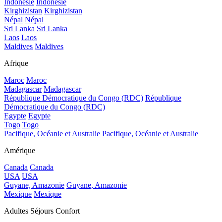
Indonésie
Indonésie
Kirghizistan
Kirghizistan
Népal
Népal
Sri Lanka
Sri Lanka
Laos
Laos
Maldives
Maldives
Afrique
Maroc
Maroc
Madagascar
Madagascar
République Démocratique du Congo (RDC)
République
Démocratique du Congo (RDC)
Egypte
Egypte
Togo
Togo
Pacifique, Océanie et Australie
Pacifique, Océanie et Australie
Amérique
Canada
Canada
USA
USA
Guyane, Amazonie
Guyane, Amazonie
Mexique
Mexique
Adultes Séjours Confort