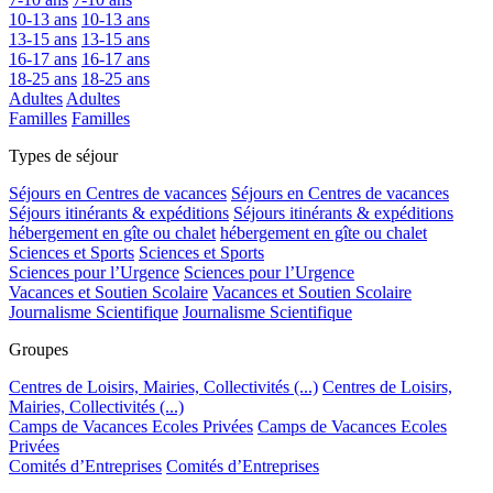
10-13 ans
10-13 ans
13-15 ans
13-15 ans
16-17 ans
16-17 ans
18-25 ans
18-25 ans
Adultes
Adultes
Familles
Familles
Types de séjour
Séjours en Centres de vacances
Séjours en Centres de vacances
Séjours itinérants & expéditions
Séjours itinérants & expéditions
hébergement en gîte ou chalet
hébergement en gîte ou chalet
Sciences et Sports
Sciences et Sports
Sciences pour l’Urgence
Sciences pour l’Urgence
Vacances et Soutien Scolaire
Vacances et Soutien Scolaire
Journalisme Scientifique
Journalisme Scientifique
Groupes
Centres de Loisirs, Mairies, Collectivités (...)
Centres de Loisirs,
Mairies, Collectivités (...)
Camps de Vacances Ecoles Privées
Camps de Vacances Ecoles
Privées
Comités d’Entreprises
Comités d’Entreprises