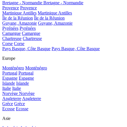
Bretagne - Normandie
Bretagne - Normandie
Provence
Provence
Martinique Antilles
Martinique Antilles
Île de la Réunion
Île de la Réunion
Guyane, Amazonie
Guyane, Amazonie
Pyrénées
Pyrénées
Camargue
Camargue
Chartreuse
Chartreuse
Corse
Corse
Pays Basque, Côte Basque
Pays Basque, Côte Basque
Europe
Monténégro
Monténégro
Portugal
Portugal
Espagne
Espagne
Islande
Islande
Italie
Italie
Norvège
Norvège
Angleterre
Angleterre
Grèce
Grèce
Ecosse
Ecosse
Asie