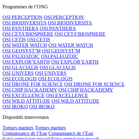
Programmes de l’ONG
OSI PERCEPTION
OSI PERCEPTION
OSI BIODIVERSITA
OSI BIODIVERSITA
OSI PANTHERA
OSI PANTHERA
OSI CETA’BIOSPHERE
OSI CETA’BIOSPHERE
OSI CETIS
OSI CETIS
OSI WATER WATCH
OSI WATER WATCH
OSI GEOSYST’M
OSI GEOSYST’M
OSI PALEOZOIC
OSI PALEOZOIC
OSI EXPLOR’EARTH
OSI EXPLOR’EARTH
OSI GLACIALIS
OSI GLACIALIS
OSI UNIVERS
OSI UNIVERS
OSI ECOLOGIS
OSI ECOLOGIS
OSI DRONE FOR SCIENCE
OSI DRONE FOR SCIENCE
OSI CHIP HACKADEMY
OSI CHIP HACKADEMY
OSI EXCELLENCE
OSI EXCELLENCE
OSI WILD ATTITUDE
OSI WILD ATTITUDE
OSI IROKO
OSI IROKO
Dispositifs transversaux
Tortues marines
Tortues marines
Connaissance de l’Eau
Connaissance de l’Eau
Suivi animal non invasif
Suivi animal non invasif