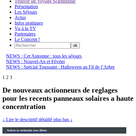
Trouver un Voyage Scientifique
Présentation
Les Séjours
Actus
Infos pratiques
Vu à la TV
Partenaires
Le Concept !
NEWS : Cet Automne : tous les séjours
NEWS : Nouvel-An et Février
NEWS : Spécial Toussaint : Halloween au Fil de l’Arbre
1
2
3
De nouveaux actionneurs de reglages
pour les recents panneaux solaires a haute
concentration
↓ Lire le descriptif détaillé plus bas ↓
Activer la recherche avec filtres