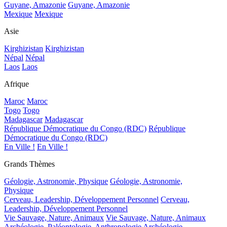
Guyane, Amazonie
Guyane, Amazonie
Mexique
Mexique
Asie
Kirghizistan
Kirghizistan
Népal
Népal
Laos
Laos
Afrique
Maroc
Maroc
Togo
Togo
Madagascar
Madagascar
République Démocratique du Congo (RDC)
République
Démocratique du Congo (RDC)
En Ville !
En Ville !
Grands Thèmes
Géologie, Astronomie, Physique
Géologie, Astronomie,
Physique
Cerveau, Leadership, Développement Personnel
Cerveau,
Leadership, Développement Personnel
Vie Sauvage, Nature, Animaux
Vie Sauvage, Nature, Animaux
Archéologie, Paléontologie, Anthropologie
Archéologie,