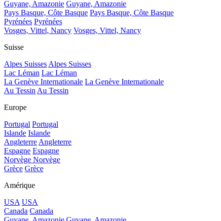
Guyane, Amazonie
Guyane, Amazonie
Pays Basque, Côte Basque
Pays Basque, Côte Basque
Pyrénées
Pyrénées
Vosges, Vittel, Nancy
Vosges, Vittel, Nancy
Suisse
Alpes Suisses
Alpes Suisses
Lac Léman
Lac Léman
La Genève Internationale
La Genève Internationale
Au Tessin
Au Tessin
Europe
Portugal
Portugal
Islande
Islande
Angleterre
Angleterre
Espagne
Espagne
Norvège
Norvège
Grèce
Grèce
Amérique
USA
USA
Canada
Canada
Guyane, Amazonie
Guyane, Amazonie