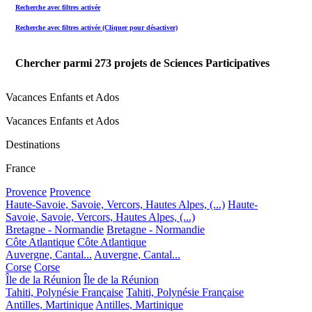
Recherche avec filtres activée
Recherche avec filtres activée (Cliquer pour désactiver)
Chercher parmi
273
projets de Sciences Participatives
Vacances Enfants et Ados
Vacances Enfants et Ados
Destinations
France
Provence
Provence
Haute-Savoie, Savoie, Vercors, Hautes Alpes, (...)
Haute-
Savoie, Savoie, Vercors, Hautes Alpes, (...)
Bretagne - Normandie
Bretagne - Normandie
Côte Atlantique
Côte Atlantique
Auvergne, Cantal...
Auvergne, Cantal...
Corse
Corse
Île de la Réunion
Île de la Réunion
Tahiti, Polynésie Française
Tahiti, Polynésie Française
Antilles, Martinique
Antilles, Martinique