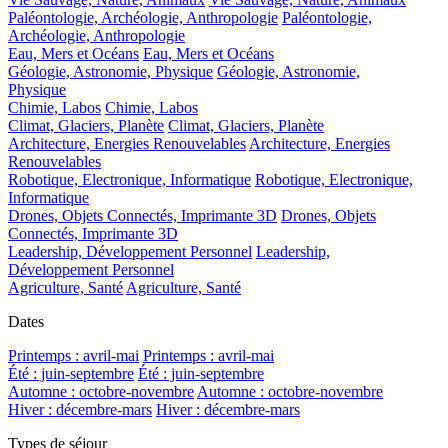
Paléontologie, Archéologie, Anthropologie
Paléontologie,
Archéologie, Anthropologie
Eau, Mers et Océans
Eau, Mers et Océans
Géologie, Astronomie, Physique
Géologie, Astronomie,
Physique
Chimie, Labos
Chimie, Labos
Climat, Glaciers, Planète
Climat, Glaciers, Planète
Architecture, Energies Renouvelables
Architecture, Energies
Renouvelables
Robotique, Electronique, Informatique
Robotique, Electronique,
Informatique
Drones, Objets Connectés, Imprimante 3D
Drones, Objets
Connectés, Imprimante 3D
Leadership, Développement Personnel
Leadership,
Développement Personnel
Agriculture, Santé
Agriculture, Santé
Dates
Printemps : avril-mai
Printemps : avril-mai
Été : juin-septembre
Été : juin-septembre
Automne : octobre-novembre
Automne : octobre-novembre
Hiver : décembre-mars
Hiver : décembre-mars
Types de séjour