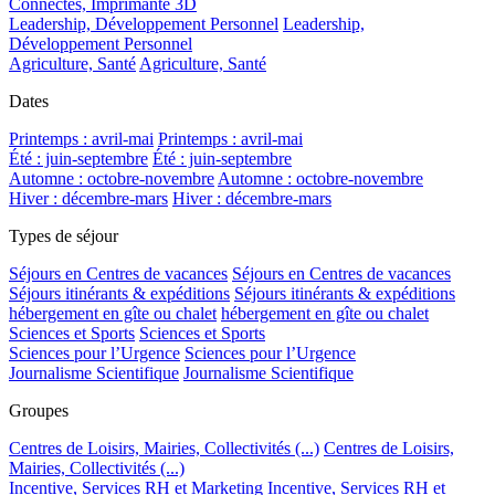
Connectés, Imprimante 3D
Leadership, Développement Personnel
Leadership,
Développement Personnel
Agriculture, Santé
Agriculture, Santé
Dates
Printemps : avril-mai
Printemps : avril-mai
Été : juin-septembre
Été : juin-septembre
Automne : octobre-novembre
Automne : octobre-novembre
Hiver : décembre-mars
Hiver : décembre-mars
Types de séjour
Séjours en Centres de vacances
Séjours en Centres de vacances
Séjours itinérants & expéditions
Séjours itinérants & expéditions
hébergement en gîte ou chalet
hébergement en gîte ou chalet
Sciences et Sports
Sciences et Sports
Sciences pour l’Urgence
Sciences pour l’Urgence
Journalisme Scientifique
Journalisme Scientifique
Groupes
Centres de Loisirs, Mairies, Collectivités (...)
Centres de Loisirs,
Mairies, Collectivités (...)
Incentive, Services RH et Marketing
Incentive, Services RH et