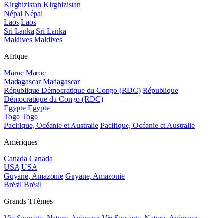
Kirghizistan
Kirghizistan
Népal
Népal
Laos
Laos
Sri Lanka
Sri Lanka
Maldives
Maldives
Afrique
Maroc
Maroc
Madagascar
Madagascar
République Démocratique du Congo (RDC)
République
Démocratique du Congo (RDC)
Egypte
Egypte
Togo
Togo
Pacifique, Océanie et Australie
Pacifique, Océanie et Australie
Amériques
Canada
Canada
USA
USA
Guyane, Amazonie
Guyane, Amazonie
Brésil
Brésil
Grands Thèmes
Vie Sauvage, Nature, Animaux
Vie Sauvage, Nature, Animaux